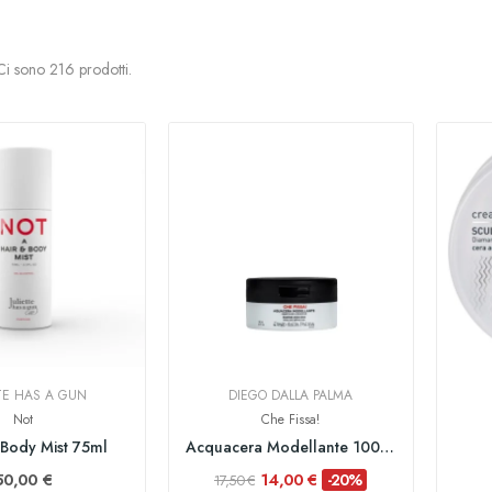
Ci sono 216 prodotti.
TTE HAS A GUN
DIEGO DALLA PALMA
Not
Che Fissa!
 Body Mist 75ml
Acquacera Modellante 100Gr
50,00 €
14,00 €
-20%
17,50 €