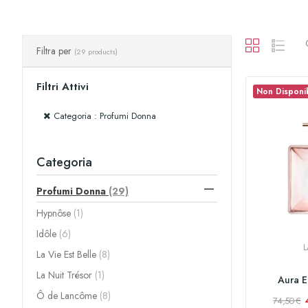
Filtra per
(29 products)
Filtri Attivi
Non Disponi
Categoria : Profumi Donna
Categoria

Profumi Donna
(29)
Hypnôse
(1)
Idôle
(6)
La Vie Est Belle
(8)
La Nuit Trésor
(1)
Aura E
Ô de Lancôme
(8)
74,50 €