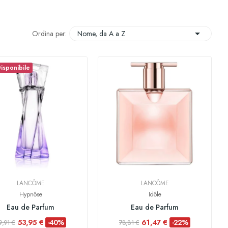

Ordina per:
Nome, da A a Z
isponibile
LANCÔME
LANCÔME
Hypnôse
Idôle
Eau de Parfum
Eau de Parfum
53,95 €
61,47 €
-40%
-22%
9,91 €
78,81 €