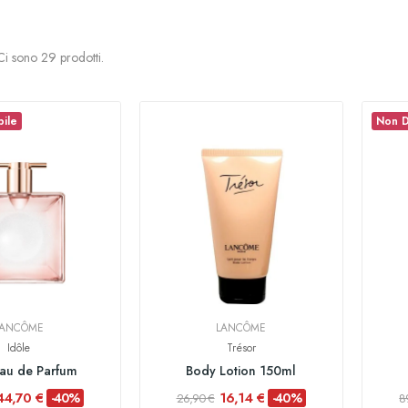
Ci sono 29 prodotti.
bile
Non D
LANCÔME
LANCÔME
Idôle
Trésor
au de Parfum
Body Lotion 150ml
44,70 €
16,14 €
-40%
-40%
26,90 €
8