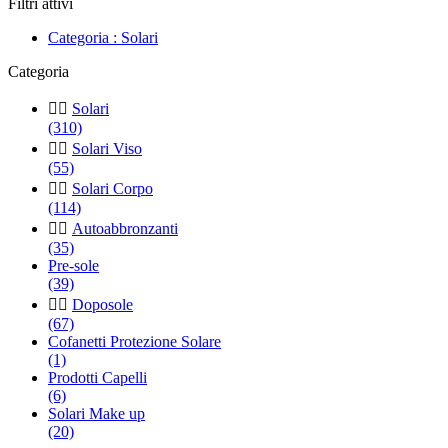
Filtri attivi
Categoria : Solari
Categoria


Solari
(310)


Solari Viso
(55)


Solari Corpo
(114)


Autoabbronzanti
(35)
Pre-sole
(39)


Doposole
(67)
Cofanetti Protezione Solare
(1)
Prodotti Capelli
(6)
Solari Make up
(20)