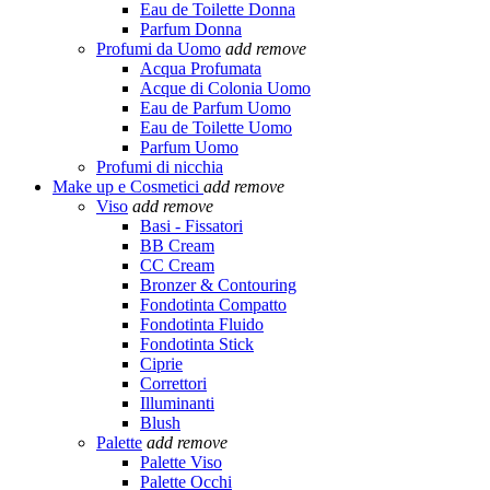
Eau de Toilette Donna
Parfum Donna
Profumi da Uomo
add
remove
Acqua Profumata
Acque di Colonia Uomo
Eau de Parfum Uomo
Eau de Toilette Uomo
Parfum Uomo
Profumi di nicchia
Make up e Cosmetici
add
remove
Viso
add
remove
Basi - Fissatori
BB Cream
CC Cream
Bronzer & Contouring
Fondotinta Compatto
Fondotinta Fluido
Fondotinta Stick
Ciprie
Correttori
Illuminanti
Blush
Palette
add
remove
Palette Viso
Palette Occhi