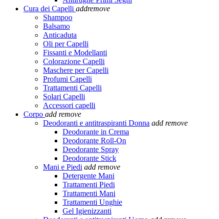
Cura dei Capelli
add
remove
Shampoo
Balsamo
Anticaduta
Oli per Capelli
Fissanti e Modellanti
Colorazione Capelli
Maschere per Capelli
Profumi Capelli
Trattamenti Capelli
Solari Capelli
Accessori capelli
Corpo
add
remove
Deodoranti e antitraspiranti Donna
add
remove
Deodorante in Crema
Deodorante Roll-On
Deodorante Spray
Deodorante Stick
Mani e Piedi
add
remove
Detergente Mani
Trattamenti Piedi
Trattamenti Mani
Trattamenti Unghie
Gel Igienizzanti