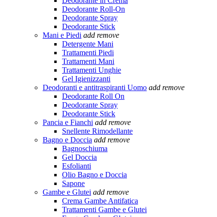
Deodorante in Crema
Deodorante Roll-On
Deodorante Spray
Deodorante Stick
Mani e Piedi
add
remove
Detergente Mani
Trattamenti Piedi
Trattamenti Mani
Trattamenti Unghie
Gel Igienizzanti
Deodoranti e antitraspiranti Uomo
add
remove
Deodorante Roll On
Deodorante Spray
Deodorante Stick
Pancia e Fianchi
add
remove
Snellente Rimodellante
Bagno e Doccia
add
remove
Bagnoschiuma
Gel Doccia
Esfolianti
Olio Bagno e Doccia
Sapone
Gambe e Glutei
add
remove
Crema Gambe Antifatica
Trattamenti Gambe e Glutei