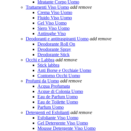
Idratante Corpo Uomo
Trattamenti Viso Uomo
add
remove
Crema Viso Uomo
Fluido Viso Uomo
Gel Viso Uomo
Siero Viso Uomo
Antirughe Viso
Deodoranti e antitraspiranti Uomo
add
remove
Deodorante Roll On
Deodorante Spray
Deodorante Stick
Occhi e Labbra
add
remove
Stick labbra
Anti Borse e Occhiaie Uomo
Contorno Occhi Uomo
Profumi da Uomo
add
remove
Acqua Profumata
Acque di Colonia Uomo
Eau de Parfum Uomo
Eau de Toilette Uomo
Parfum Uomo
Detergenti ed Esfolianti
add
remove
Esfoliante Viso Uomo
Gel Detergente Viso Uomo
Mousse Detergente Viso Uomo