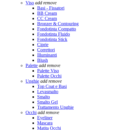
Viso
add
remove
Basi - Fissatori
BB Cream
CC Cream
Bronzer & Contouring
Fondotinta Compatto
Fondotinta Fluido
Fondotinta Stick
Ciprie
Correttori
Illuminanti
Blush
Palette
add
remove
Palette Viso
Palette Occhi
Unghie
add
remove
Top Coat e Basi
Levasmalto
Smalto
Smalto Gel
Trattamento Unghie
Occhi
add
remove
Eyeliner
Mascara
Matita Occhi