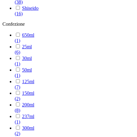
(38)
Shiseido
(16)
Confezione
650ml
(1)
25ml
(6)
30ml
(1)
50ml
(1)
125ml
(7)
150ml
(2)
200ml
(8)
237ml
(1)
300ml
(2)