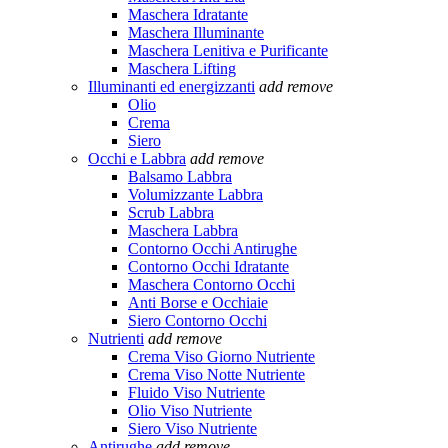
Maschera Idratante
Maschera Illuminante
Maschera Lenitiva e Purificante
Maschera Lifting
Illuminanti ed energizzanti
add
remove
Olio
Crema
Siero
Occhi e Labbra
add
remove
Balsamo Labbra
Volumizzante Labbra
Scrub Labbra
Maschera Labbra
Contorno Occhi Antirughe
Contorno Occhi Idratante
Maschera Contorno Occhi
Anti Borse e Occhiaie
Siero Contorno Occhi
Nutrienti
add
remove
Crema Viso Giorno Nutriente
Crema Viso Notte Nutriente
Fluido Viso Nutriente
Olio Viso Nutriente
Siero Viso Nutriente
Antirughe
add
remove