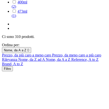
400ml
(2)
473ml
(1)
Ci sono 310 prodotti.
Ordina per:
Nome, da A a Z

Prezzo, da più caro a meno caro
Prezzo, da meno caro a più caro
Rilevanza
Nome, da Z ad A
Nome, da A a Z
Reference, A to Z
Brand, A to Z
Filtro