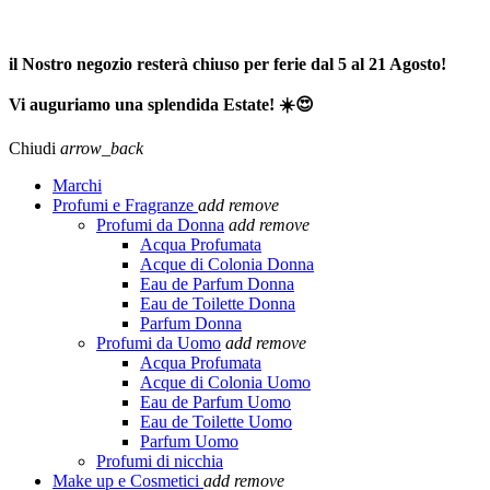
SPEDIZIONE GRATUITA A PARTIRE DA 65,00€ >>>
il Nostro negozio resterà chiuso per ferie dal 5 al 21 Agosto!
Vi auguriamo una splendida Estate! ☀️😍
Chiudi
arrow_back
Marchi
Profumi e Fragranze
add
remove
Profumi da Donna
add
remove
Acqua Profumata
Acque di Colonia Donna
Eau de Parfum Donna
Eau de Toilette Donna
Parfum Donna
Profumi da Uomo
add
remove
Acqua Profumata
Acque di Colonia Uomo
Eau de Parfum Uomo
Eau de Toilette Uomo
Parfum Uomo
Profumi di nicchia
Make up e Cosmetici
add
remove