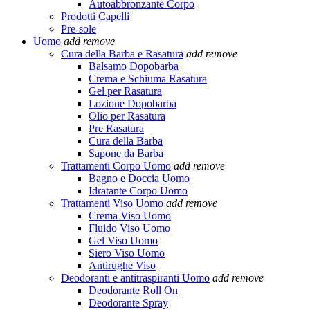
Autoabbronzante Corpo
Prodotti Capelli
Pre-sole
Uomo
add
remove
Cura della Barba e Rasatura
add
remove
Balsamo Dopobarba
Crema e Schiuma Rasatura
Gel per Rasatura
Lozione Dopobarba
Olio per Rasatura
Pre Rasatura
Cura della Barba
Sapone da Barba
Trattamenti Corpo Uomo
add
remove
Bagno e Doccia Uomo
Idratante Corpo Uomo
Trattamenti Viso Uomo
add
remove
Crema Viso Uomo
Fluido Viso Uomo
Gel Viso Uomo
Siero Viso Uomo
Antirughe Viso
Deodoranti e antitraspiranti Uomo
add
remove
Deodorante Roll On
Deodorante Spray