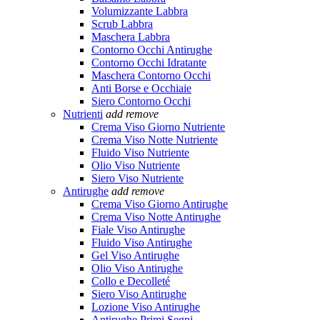
Volumizzante Labbra
Scrub Labbra
Maschera Labbra
Contorno Occhi Antirughe
Contorno Occhi Idratante
Maschera Contorno Occhi
Anti Borse e Occhiaie
Siero Contorno Occhi
Nutrienti
add
remove
Crema Viso Giorno Nutriente
Crema Viso Notte Nutriente
Fluido Viso Nutriente
Olio Viso Nutriente
Siero Viso Nutriente
Antirughe
add
remove
Crema Viso Giorno Antirughe
Crema Viso Notte Antirughe
Fiale Viso Antirughe
Fluido Viso Antirughe
Gel Viso Antirughe
Olio Viso Antirughe
Collo e Decolleté
Siero Viso Antirughe
Lozione Viso Antirughe
Antirughe Primi Segni