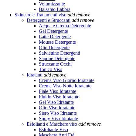
Volumizzante
Balsamo Labbra
Skincare e Trattamenti viso
add
remove
Detergenti e Struccanti
add
remove
Acqua e Crema Detergente
Gel Detergente
Latte Detergente
Mousse Detergente
Olio Detergente
Salviettine Detergenti
Sapone Detergente
Struccante Occhi
Tonico Viso
Idratanti
add
remove
Crema Viso Giorno Idratante
Crema Viso Notte Idratante
Fiale Viso Idratante
Fluido Viso Idratante
Gel Viso Idratante
Olio Viso Idratante
Siero Viso Idratante
Spray Viso Idratante
Esfolianti e Maschere viso
add
remove
Esfoliante Viso
Maschera Anti Età