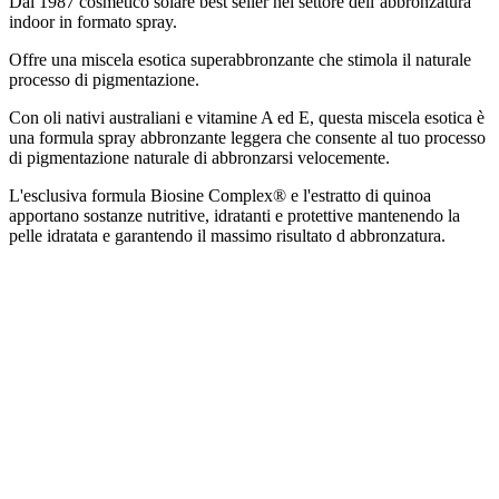
Dal 1987 cosmetico solare best seller nel settore dell’abbronzatura
indoor in formato spray.
Offre una miscela esotica superabbronzante che stimola il naturale
processo di pigmentazione.
Con oli nativi australiani e vitamine A ed E, questa miscela esotica è
una formula spray abbronzante leggera che consente al tuo processo
di pigmentazione naturale di abbronzarsi velocemente.
L'esclusiva formula Biosine Complex® e l'estratto di quinoa
apportano sostanze nutritive, idratanti e protettive mantenendo la
pelle idratata e garantendo il massimo risultato d abbronzatura.