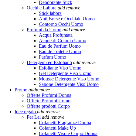
Deodorante Stick
Occhi e Labbra
add
remove
Stick labbra
Anti Borse e Occhiaie Uomo
Contorno Occhi Uomo
Profumi da Uomo
add
remove
Acqua Profumata
Acque di Colonia Uomo
Eau de Parfum Uomo
Eau de Toilette Uomo
Parfum Uomo
Detergenti ed Esfolianti
add
remove
Esfoliante Viso Uomo
Gel Detergente Viso Uomo
Mousse Detergente Viso Uomo
Sapone Detergente Viso Uomo
Promo
add
remove
Offerte Profumi Donna
Offerte Profumi Uomo
Offerte prodotti Corpo
Idee regalo
add
remove
Per Lei
add
remove
Cofanetti Fragranze Donna
Cofanetti Make Up
Cofanetti Viso e Corpo Donna