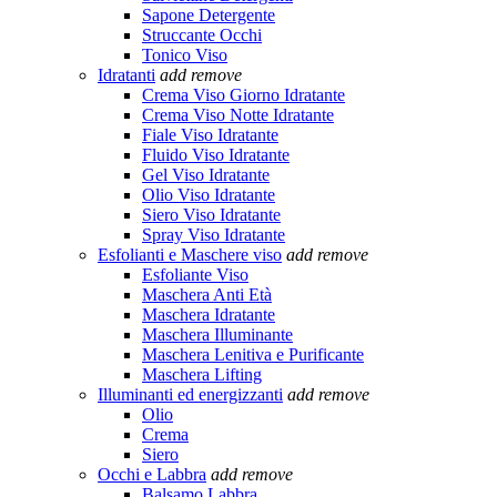
Sapone Detergente
Struccante Occhi
Tonico Viso
Idratanti
add
remove
Crema Viso Giorno Idratante
Crema Viso Notte Idratante
Fiale Viso Idratante
Fluido Viso Idratante
Gel Viso Idratante
Olio Viso Idratante
Siero Viso Idratante
Spray Viso Idratante
Esfolianti e Maschere viso
add
remove
Esfoliante Viso
Maschera Anti Età
Maschera Idratante
Maschera Illuminante
Maschera Lenitiva e Purificante
Maschera Lifting
Illuminanti ed energizzanti
add
remove
Olio
Crema
Siero
Occhi e Labbra
add
remove
Balsamo Labbra