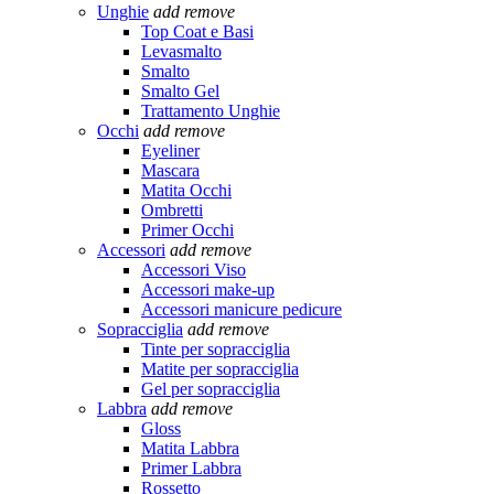
Unghie
add
remove
Top Coat e Basi
Levasmalto
Smalto
Smalto Gel
Trattamento Unghie
Occhi
add
remove
Eyeliner
Mascara
Matita Occhi
Ombretti
Primer Occhi
Accessori
add
remove
Accessori Viso
Accessori make-up
Accessori manicure pedicure
Sopracciglia
add
remove
Tinte per sopracciglia
Matite per sopracciglia
Gel per sopracciglia
Labbra
add
remove
Gloss
Matita Labbra
Primer Labbra
Rossetto