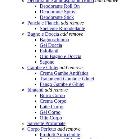
Deodoranti e antitraspiranti Uomo
add
remove
Deodorante Roll On
Deodorante Spray
Deodorante Stick
Pancia e Fianchi
add
remove
Snellente Rimodellante
Bagno e Doccia
add
remove
Bagnoschiuma
Gel Doccia
Esfolianti
Olio Bagno e Doccia
Sapone
Gambe e Glutei
add
remove
Crema Gambe Antifatica
Trattamenti Gambe e Glutei
Fango Gambe e Glutei
Idratanti
add
remove
Burro Corpo
Crema Corpo
Latte Corpo
Gel Corpo
Olio Corpo
Salviette Profumate
Corpo Perfetto
add
remove
Prodotti Anticellulite