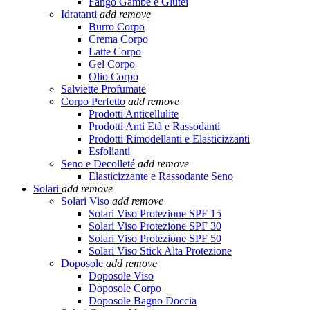
Fango Gambe e Glutei
Idratanti
add
remove
Burro Corpo
Crema Corpo
Latte Corpo
Gel Corpo
Olio Corpo
Salviette Profumate
Corpo Perfetto
add
remove
Prodotti Anticellulite
Prodotti Anti Età e Rassodanti
Prodotti Rimodellanti e Elasticizzanti
Esfolianti
Seno e Decolleté
add
remove
Elasticizzante e Rassodante Seno
Solari
add
remove
Solari Viso
add
remove
Solari Viso Protezione SPF 15
Solari Viso Protezione SPF 30
Solari Viso Protezione SPF 50
Solari Viso Stick Alta Protezione
Doposole
add
remove
Doposole Viso
Doposole Corpo
Doposole Bagno Doccia