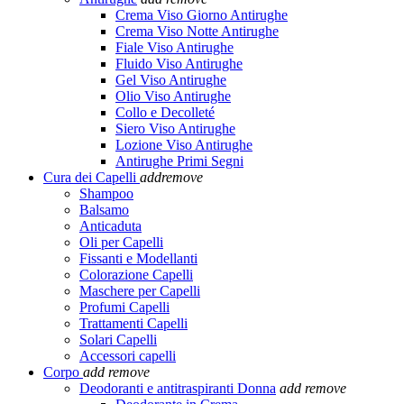
Crema Viso Giorno Antirughe
Crema Viso Notte Antirughe
Fiale Viso Antirughe
Fluido Viso Antirughe
Gel Viso Antirughe
Olio Viso Antirughe
Collo e Decolleté
Siero Viso Antirughe
Lozione Viso Antirughe
Antirughe Primi Segni
Cura dei Capelli
add
remove
Shampoo
Balsamo
Anticaduta
Oli per Capelli
Fissanti e Modellanti
Colorazione Capelli
Maschere per Capelli
Profumi Capelli
Trattamenti Capelli
Solari Capelli
Accessori capelli
Corpo
add
remove
Deodoranti e antitraspiranti Donna
add
remove