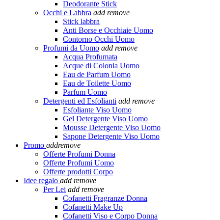
Deodorante Stick
Occhi e Labbra
add
remove
Stick labbra
Anti Borse e Occhiaie Uomo
Contorno Occhi Uomo
Profumi da Uomo
add
remove
Acqua Profumata
Acque di Colonia Uomo
Eau de Parfum Uomo
Eau de Toilette Uomo
Parfum Uomo
Detergenti ed Esfolianti
add
remove
Esfoliante Viso Uomo
Gel Detergente Viso Uomo
Mousse Detergente Viso Uomo
Sapone Detergente Viso Uomo
Promo
add
remove
Offerte Profumi Donna
Offerte Profumi Uomo
Offerte prodotti Corpo
Idee regalo
add
remove
Per Lei
add
remove
Cofanetti Fragranze Donna
Cofanetti Make Up
Cofanetti Viso e Corpo Donna