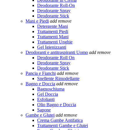
Deodorante in Crema
Deodorante Roll-On
Deodorante Spray
Deodorante Stick
Mani e Piedi
add
remove
Detergente Mani
Trattamenti Piedi
Trattamenti Mani
Trattamenti Unghie
Gel Igienizzanti
Deodoranti e antitraspiranti Uomo
add
remove
Deodorante Roll On
Deodorante Spray
Deodorante Stick
Pancia e Fianchi
add
remove
Snellente Rimodellante
Bagno e Doccia
add
remove
Bagnoschiuma
Gel Doccia
Esfolianti
Olio Bagno e Doccia
Sapone
Gambe e Glutei
add
remove
Crema Gambe Antifatica
Trattamenti Gambe e Glutei