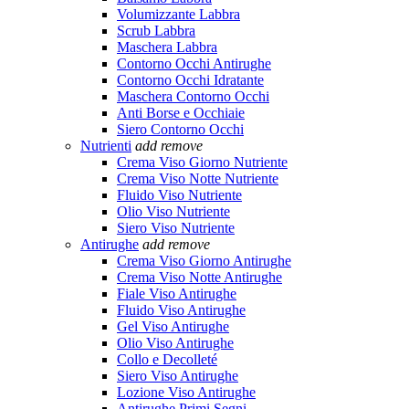
Volumizzante Labbra
Scrub Labbra
Maschera Labbra
Contorno Occhi Antirughe
Contorno Occhi Idratante
Maschera Contorno Occhi
Anti Borse e Occhiaie
Siero Contorno Occhi
Nutrienti
add
remove
Crema Viso Giorno Nutriente
Crema Viso Notte Nutriente
Fluido Viso Nutriente
Olio Viso Nutriente
Siero Viso Nutriente
Antirughe
add
remove
Crema Viso Giorno Antirughe
Crema Viso Notte Antirughe
Fiale Viso Antirughe
Fluido Viso Antirughe
Gel Viso Antirughe
Olio Viso Antirughe
Collo e Decolleté
Siero Viso Antirughe
Lozione Viso Antirughe
Antirughe Primi Segni