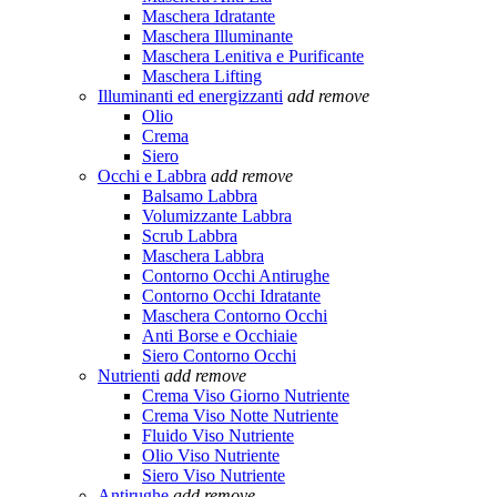
Maschera Idratante
Maschera Illuminante
Maschera Lenitiva e Purificante
Maschera Lifting
Illuminanti ed energizzanti
add
remove
Olio
Crema
Siero
Occhi e Labbra
add
remove
Balsamo Labbra
Volumizzante Labbra
Scrub Labbra
Maschera Labbra
Contorno Occhi Antirughe
Contorno Occhi Idratante
Maschera Contorno Occhi
Anti Borse e Occhiaie
Siero Contorno Occhi
Nutrienti
add
remove
Crema Viso Giorno Nutriente
Crema Viso Notte Nutriente
Fluido Viso Nutriente
Olio Viso Nutriente
Siero Viso Nutriente
Antirughe
add
remove