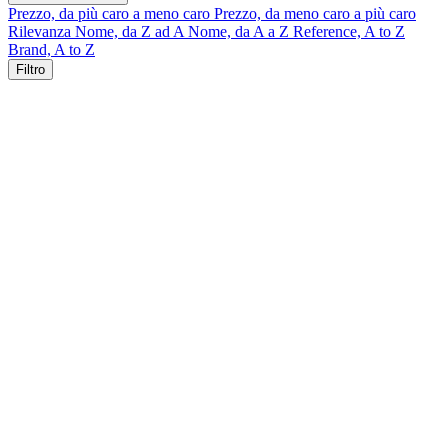
Prezzo, da più caro a meno caro
Prezzo, da meno caro a più caro
Rilevanza
Nome, da Z ad A
Nome, da A a Z
Reference, A to Z
Brand, A to Z
Filtro