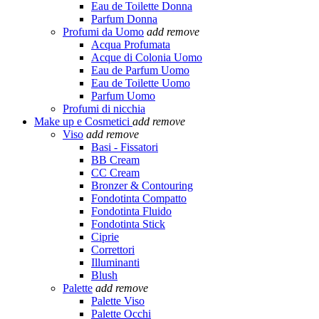
Eau de Toilette Donna
Parfum Donna
Profumi da Uomo
add
remove
Acqua Profumata
Acque di Colonia Uomo
Eau de Parfum Uomo
Eau de Toilette Uomo
Parfum Uomo
Profumi di nicchia
Make up e Cosmetici
add
remove
Viso
add
remove
Basi - Fissatori
BB Cream
CC Cream
Bronzer & Contouring
Fondotinta Compatto
Fondotinta Fluido
Fondotinta Stick
Ciprie
Correttori
Illuminanti
Blush
Palette
add
remove
Palette Viso
Palette Occhi