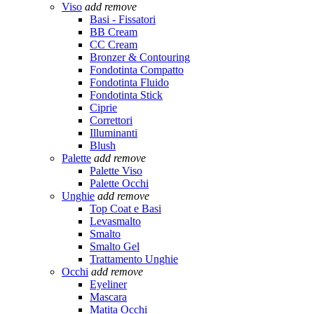
Viso
add
remove
Basi - Fissatori
BB Cream
CC Cream
Bronzer & Contouring
Fondotinta Compatto
Fondotinta Fluido
Fondotinta Stick
Ciprie
Correttori
Illuminanti
Blush
Palette
add
remove
Palette Viso
Palette Occhi
Unghie
add
remove
Top Coat e Basi
Levasmalto
Smalto
Smalto Gel
Trattamento Unghie
Occhi
add
remove
Eyeliner
Mascara
Matita Occhi