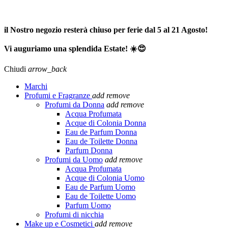
SPEDIZIONE GRATUITA A PARTIRE DA 65,00€ >>>
il Nostro negozio resterà chiuso per ferie dal 5 al 21 Agosto!
Vi auguriamo una splendida Estate! ☀️😍
Chiudi
arrow_back
Marchi
Profumi e Fragranze
add
remove
Profumi da Donna
add
remove
Acqua Profumata
Acque di Colonia Donna
Eau de Parfum Donna
Eau de Toilette Donna
Parfum Donna
Profumi da Uomo
add
remove
Acqua Profumata
Acque di Colonia Uomo
Eau de Parfum Uomo
Eau de Toilette Uomo
Parfum Uomo
Profumi di nicchia
Make up e Cosmetici
add
remove