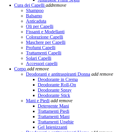
Cura dei Capelli
add
remove
Shampoo
Balsamo
Anticaduta
Oli per Capelli
Fissanti e Modellanti
Colorazione Capelli
Maschere per Capelli
Profumi Capelli
Trattamenti Capelli
Solari Capelli
Accessori capelli
Corpo
add
remove
Deodoranti e antitraspiranti Donna
add
remove
Deodorante in Crema
Deodorante Roll-On
Deodorante Spray
Deodorante Stick
Mani e Piedi
add
remove
Detergente Mani
Trattamenti Piedi
Trattamenti Mani
Trattamenti Unghie
Gel Igienizzanti