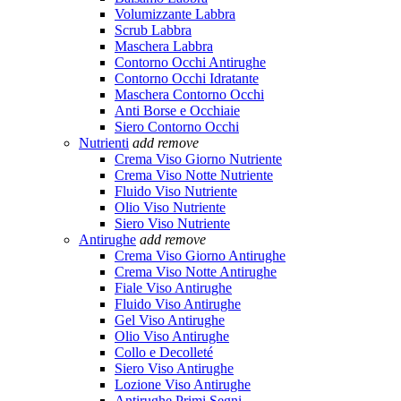
Volumizzante Labbra
Scrub Labbra
Maschera Labbra
Contorno Occhi Antirughe
Contorno Occhi Idratante
Maschera Contorno Occhi
Anti Borse e Occhiaie
Siero Contorno Occhi
Nutrienti
add
remove
Crema Viso Giorno Nutriente
Crema Viso Notte Nutriente
Fluido Viso Nutriente
Olio Viso Nutriente
Siero Viso Nutriente
Antirughe
add
remove
Crema Viso Giorno Antirughe
Crema Viso Notte Antirughe
Fiale Viso Antirughe
Fluido Viso Antirughe
Gel Viso Antirughe
Olio Viso Antirughe
Collo e Decolleté
Siero Viso Antirughe
Lozione Viso Antirughe
Antirughe Primi Segni