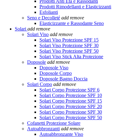
Prodotti Anti Età e Rassodanti
Prodotti Rimodellanti e Elasticizzanti
Esfolianti
Seno e Decolleté
add
remove
Elasticizzante e Rassodante Seno
Solari
add
remove
Solari Viso
add
remove
Solari Viso Protezione SPF 15
Solari Viso Protezione SPF 30
Solari Viso Protezione SPF 50
Solari Viso Stick Alta Protezione
Doposole
add
remove
Doposole Viso
Doposole Corpo
Doposole Bagno Doccia
Solari Corpo
add
remove
Solari Corpo Protezione SPF 6
Solari Corpo Protezione SPF 10
Solari Corpo Protezione SPF 15
Solari Corpo Protezione SPF 20
Solari Corpo Protezione SPF 30
Solari Corpo Protezione SPF 50
Cofanetti Protezione Solare
Autoabbronzanti
add
remove
Autoabbronzante Viso