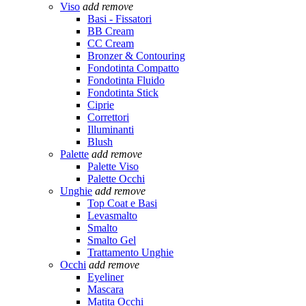
Viso
add
remove
Basi - Fissatori
BB Cream
CC Cream
Bronzer & Contouring
Fondotinta Compatto
Fondotinta Fluido
Fondotinta Stick
Ciprie
Correttori
Illuminanti
Blush
Palette
add
remove
Palette Viso
Palette Occhi
Unghie
add
remove
Top Coat e Basi
Levasmalto
Smalto
Smalto Gel
Trattamento Unghie
Occhi
add
remove
Eyeliner
Mascara
Matita Occhi