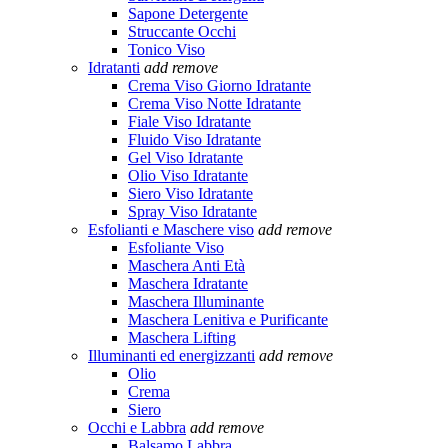
Sapone Detergente
Struccante Occhi
Tonico Viso
Idratanti
add
remove
Crema Viso Giorno Idratante
Crema Viso Notte Idratante
Fiale Viso Idratante
Fluido Viso Idratante
Gel Viso Idratante
Olio Viso Idratante
Siero Viso Idratante
Spray Viso Idratante
Esfolianti e Maschere viso
add
remove
Esfoliante Viso
Maschera Anti Età
Maschera Idratante
Maschera Illuminante
Maschera Lenitiva e Purificante
Maschera Lifting
Illuminanti ed energizzanti
add
remove
Olio
Crema
Siero
Occhi e Labbra
add
remove
Balsamo Labbra