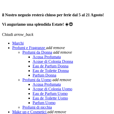
SPEDIZIONE GRATUITA A PARTIRE DA 65,00€ >>>
il Nostro negozio resterà chiuso per ferie dal 5 al 21 Agosto!
Vi auguriamo una splendida Estate! ☀️😍
Chiudi
arrow_back
Marchi
Profumi e Fragranze
add
remove
Profumi da Donna
add
remove
Acqua Profumata
Acque di Colonia Donna
Eau de Parfum Donna
Eau de Toilette Donna
Parfum Donna
Profumi da Uomo
add
remove
Acqua Profumata
Acque di Colonia Uomo
Eau de Parfum Uomo
Eau de Toilette Uomo
Parfum Uomo
Profumi di nicchia
Make up e Cosmetici
add
remove