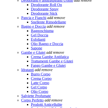
Deodoranti e antitraspiranti Uomo
add
remove
Deodorante Roll On
Deodorante Spray
Deodorante Stick
Pancia e Fianchi
add
remove
Snellente Rimodellante
Bagno e Doccia
add
remove
Bagnoschiuma
Gel Doccia
Esfolianti
Olio Bagno e Doccia
Sapone
Gambe e Glutei
add
remove
Crema Gambe Antifatica
Trattamenti Gambe e Glutei
Fango Gambe e Glutei
Idratanti
add
remove
Burro Corpo
Crema Corpo
Latte Corpo
Gel Corpo
Olio Corpo
Salviette Profumate
Corpo Perfetto
add
remove
Prodotti Anticellulite