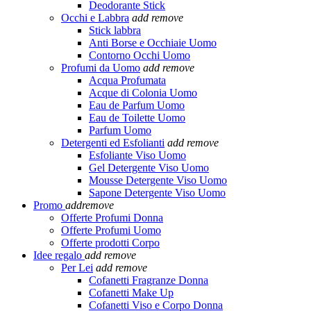
Deodorante Stick
Occhi e Labbra
add
remove
Stick labbra
Anti Borse e Occhiaie Uomo
Contorno Occhi Uomo
Profumi da Uomo
add
remove
Acqua Profumata
Acque di Colonia Uomo
Eau de Parfum Uomo
Eau de Toilette Uomo
Parfum Uomo
Detergenti ed Esfolianti
add
remove
Esfoliante Viso Uomo
Gel Detergente Viso Uomo
Mousse Detergente Viso Uomo
Sapone Detergente Viso Uomo
Promo
add
remove
Offerte Profumi Donna
Offerte Profumi Uomo
Offerte prodotti Corpo
Idee regalo
add
remove
Per Lei
add
remove
Cofanetti Fragranze Donna
Cofanetti Make Up
Cofanetti Viso e Corpo Donna