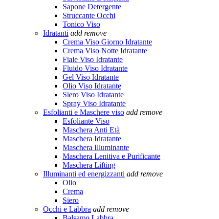
Sapone Detergente
Struccante Occhi
Tonico Viso
Idratanti
add
remove
Crema Viso Giorno Idratante
Crema Viso Notte Idratante
Fiale Viso Idratante
Fluido Viso Idratante
Gel Viso Idratante
Olio Viso Idratante
Siero Viso Idratante
Spray Viso Idratante
Esfolianti e Maschere viso
add
remove
Esfoliante Viso
Maschera Anti Età
Maschera Idratante
Maschera Illuminante
Maschera Lenitiva e Purificante
Maschera Lifting
Illuminanti ed energizzanti
add
remove
Olio
Crema
Siero
Occhi e Labbra
add
remove
Balsamo Labbra