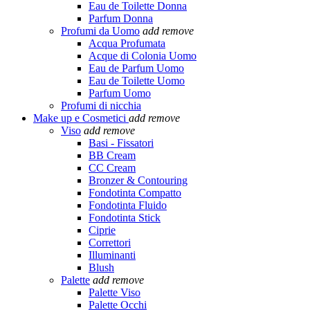
Eau de Toilette Donna
Parfum Donna
Profumi da Uomo
add
remove
Acqua Profumata
Acque di Colonia Uomo
Eau de Parfum Uomo
Eau de Toilette Uomo
Parfum Uomo
Profumi di nicchia
Make up e Cosmetici
add
remove
Viso
add
remove
Basi - Fissatori
BB Cream
CC Cream
Bronzer & Contouring
Fondotinta Compatto
Fondotinta Fluido
Fondotinta Stick
Ciprie
Correttori
Illuminanti
Blush
Palette
add
remove
Palette Viso
Palette Occhi