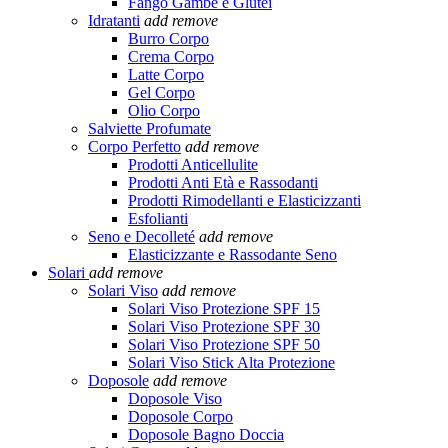
Fango Gambe e Glutei
Idratanti
add
remove
Burro Corpo
Crema Corpo
Latte Corpo
Gel Corpo
Olio Corpo
Salviette Profumate
Corpo Perfetto
add
remove
Prodotti Anticellulite
Prodotti Anti Età e Rassodanti
Prodotti Rimodellanti e Elasticizzanti
Esfolianti
Seno e Decolleté
add
remove
Elasticizzante e Rassodante Seno
Solari
add
remove
Solari Viso
add
remove
Solari Viso Protezione SPF 15
Solari Viso Protezione SPF 30
Solari Viso Protezione SPF 50
Solari Viso Stick Alta Protezione
Doposole
add
remove
Doposole Viso
Doposole Corpo
Doposole Bagno Doccia