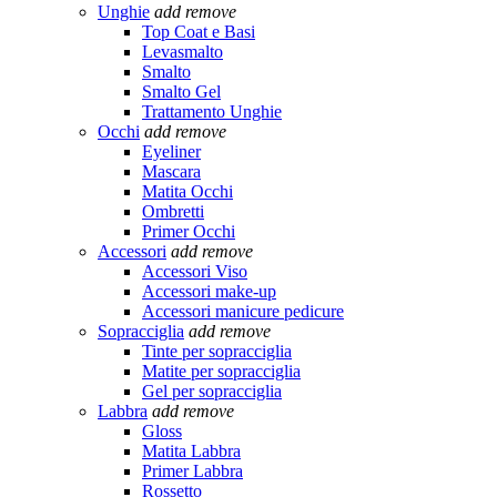
Unghie
add
remove
Top Coat e Basi
Levasmalto
Smalto
Smalto Gel
Trattamento Unghie
Occhi
add
remove
Eyeliner
Mascara
Matita Occhi
Ombretti
Primer Occhi
Accessori
add
remove
Accessori Viso
Accessori make-up
Accessori manicure pedicure
Sopracciglia
add
remove
Tinte per sopracciglia
Matite per sopracciglia
Gel per sopracciglia
Labbra
add
remove
Gloss
Matita Labbra
Primer Labbra
Rossetto