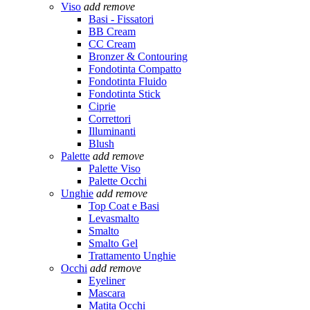
Viso
add
remove
Basi - Fissatori
BB Cream
CC Cream
Bronzer & Contouring
Fondotinta Compatto
Fondotinta Fluido
Fondotinta Stick
Ciprie
Correttori
Illuminanti
Blush
Palette
add
remove
Palette Viso
Palette Occhi
Unghie
add
remove
Top Coat e Basi
Levasmalto
Smalto
Smalto Gel
Trattamento Unghie
Occhi
add
remove
Eyeliner
Mascara
Matita Occhi