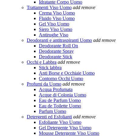
Idratante Corpo Uomo
Trattamenti Viso Uomo
add
remove
Crema Viso Uomo
Fluido Viso Uomo
Gel Viso Uomo
Siero Viso Uomo
Antirughe Viso
Deodoranti e antitraspiranti Uomo
add
remove
Deodorante Roll On
Deodorante Spray
Deodorante Stick
Occhi e Labbra
add
remove
Stick labbra
Anti Borse e Occhiaie Uomo
Contorno Occhi Uomo
Profumi da Uomo
add
remove
Acqua Profumata
Acque di Colonia Uomo
Eau de Parfum Uomo
Eau de Toilette Uomo
Parfum Uomo
Detergenti ed Esfolianti
add
remove
Esfoliante Viso Uomo
Gel Detergente Viso Uomo
Mousse Detergente Viso Uomo