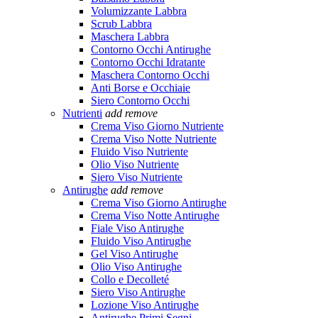
Volumizzante Labbra
Scrub Labbra
Maschera Labbra
Contorno Occhi Antirughe
Contorno Occhi Idratante
Maschera Contorno Occhi
Anti Borse e Occhiaie
Siero Contorno Occhi
Nutrienti
add
remove
Crema Viso Giorno Nutriente
Crema Viso Notte Nutriente
Fluido Viso Nutriente
Olio Viso Nutriente
Siero Viso Nutriente
Antirughe
add
remove
Crema Viso Giorno Antirughe
Crema Viso Notte Antirughe
Fiale Viso Antirughe
Fluido Viso Antirughe
Gel Viso Antirughe
Olio Viso Antirughe
Collo e Decolleté
Siero Viso Antirughe
Lozione Viso Antirughe
Antirughe Primi Segni