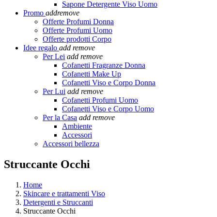
Sapone Detergente Viso Uomo
Promo
add
remove
Offerte Profumi Donna
Offerte Profumi Uomo
Offerte prodotti Corpo
Idee regalo
add
remove
Per Lei
add
remove
Cofanetti Fragranze Donna
Cofanetti Make Up
Cofanetti Viso e Corpo Donna
Per Lui
add
remove
Cofanetti Profumi Uomo
Cofanetti Viso e Corpo Uomo
Per la Casa
add
remove
Ambiente
Accessori
Accessori bellezza
Struccante Occhi
Home
Skincare e trattamenti Viso
Detergenti e Struccanti
Struccante Occhi