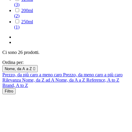
(3)
200ml
(2)
250ml
(1)
Ci sono 26 prodotti.
Ordina per:
Nome, da A a Z

Prezzo, da più caro a meno caro
Prezzo, da meno caro a più caro
Rilevanza
Nome, da Z ad A
Nome, da A a Z
Reference, A to Z
Brand, A to Z
Filtro