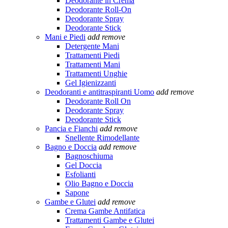
Deodorante in Crema
Deodorante Roll-On
Deodorante Spray
Deodorante Stick
Mani e Piedi
add
remove
Detergente Mani
Trattamenti Piedi
Trattamenti Mani
Trattamenti Unghie
Gel Igienizzanti
Deodoranti e antitraspiranti Uomo
add
remove
Deodorante Roll On
Deodorante Spray
Deodorante Stick
Pancia e Fianchi
add
remove
Snellente Rimodellante
Bagno e Doccia
add
remove
Bagnoschiuma
Gel Doccia
Esfolianti
Olio Bagno e Doccia
Sapone
Gambe e Glutei
add
remove
Crema Gambe Antifatica
Trattamenti Gambe e Glutei