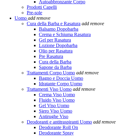
Autoabbronzante Corpo
Prodotti Capelli
Pre-sole
Uomo
add
remove
Cura della Barba e Rasatura
add
remove
Balsamo Dopobarba
Crema e Schiuma Rasatura
Gel per Rasatura
Lozione Dopobarba
Olio per Rasatura
Pre Rasatura
Cura della Barba
Sapone da Barba
Trattamenti Corpo Uomo
add
remove
Bagno e Doccia Uomo
Idratante Corpo Uomo
Trattamenti Viso Uomo
add
remove
Crema Viso Uomo
Fluido Viso Uomo
Gel Viso Uomo
Siero Viso Uomo
Antirughe Viso
Deodoranti e antitraspiranti Uomo
add
remove
Deodorante Roll On
Deodorante Spray