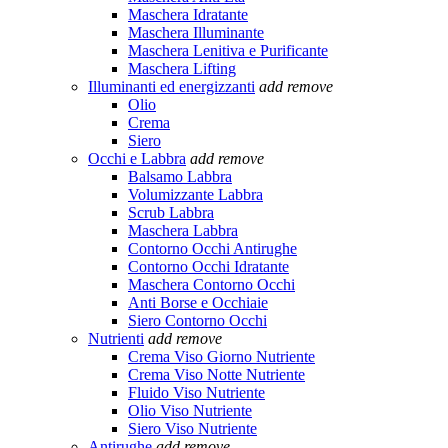
Maschera Idratante
Maschera Illuminante
Maschera Lenitiva e Purificante
Maschera Lifting
Illuminanti ed energizzanti
add
remove
Olio
Crema
Siero
Occhi e Labbra
add
remove
Balsamo Labbra
Volumizzante Labbra
Scrub Labbra
Maschera Labbra
Contorno Occhi Antirughe
Contorno Occhi Idratante
Maschera Contorno Occhi
Anti Borse e Occhiaie
Siero Contorno Occhi
Nutrienti
add
remove
Crema Viso Giorno Nutriente
Crema Viso Notte Nutriente
Fluido Viso Nutriente
Olio Viso Nutriente
Siero Viso Nutriente
Antirughe
add
remove