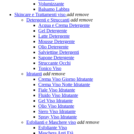
Volumizzante
Balsamo Labbra
Skincare e Trattamenti viso
add
remove
Detergenti e Struccanti
add
remove
Acqua e Crema Detergente
Gel Detergente
Latte Detergente
Mousse Detergente
Olio Detergente
Salviettine Detergenti
Sapone Detergente
Struccante Occhi
Tonico Viso
Idratanti
add
remove
Crema Viso Giorno Idratante
Crema Viso Notte Idratante
Fiale Viso Idratante
Fluido Viso Idratante
Gel Viso Idratante
Olio Viso Idratante
Siero Viso Idratante
Spray Viso Idratante
Esfolianti e Maschere viso
add
remove
Esfoliante Viso
Maschera Anti Età