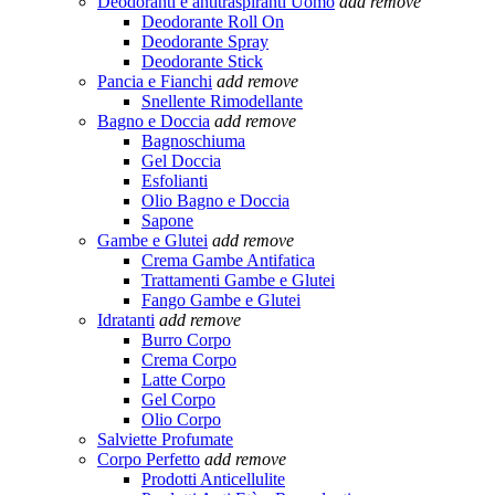
Deodoranti e antitraspiranti Uomo
add
remove
Deodorante Roll On
Deodorante Spray
Deodorante Stick
Pancia e Fianchi
add
remove
Snellente Rimodellante
Bagno e Doccia
add
remove
Bagnoschiuma
Gel Doccia
Esfolianti
Olio Bagno e Doccia
Sapone
Gambe e Glutei
add
remove
Crema Gambe Antifatica
Trattamenti Gambe e Glutei
Fango Gambe e Glutei
Idratanti
add
remove
Burro Corpo
Crema Corpo
Latte Corpo
Gel Corpo
Olio Corpo
Salviette Profumate
Corpo Perfetto
add
remove
Prodotti Anticellulite