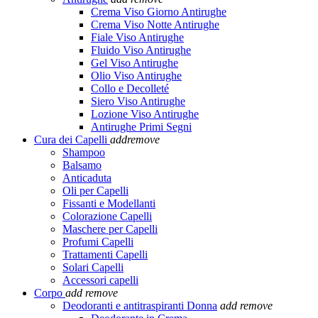
Crema Viso Giorno Antirughe
Crema Viso Notte Antirughe
Fiale Viso Antirughe
Fluido Viso Antirughe
Gel Viso Antirughe
Olio Viso Antirughe
Collo e Decolleté
Siero Viso Antirughe
Lozione Viso Antirughe
Antirughe Primi Segni
Cura dei Capelli
add
remove
Shampoo
Balsamo
Anticaduta
Oli per Capelli
Fissanti e Modellanti
Colorazione Capelli
Maschere per Capelli
Profumi Capelli
Trattamenti Capelli
Solari Capelli
Accessori capelli
Corpo
add
remove
Deodoranti e antitraspiranti Donna
add
remove