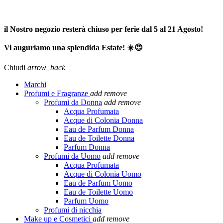
SPEDIZIONE GRATUITA A PARTIRE DA 65,00€ >>>
il Nostro negozio resterà chiuso per ferie dal 5 al 21 Agosto!
Vi auguriamo una splendida Estate! ☀️😍
Chiudi
arrow_back
Marchi
Profumi e Fragranze
add
remove
Profumi da Donna
add
remove
Acqua Profumata
Acque di Colonia Donna
Eau de Parfum Donna
Eau de Toilette Donna
Parfum Donna
Profumi da Uomo
add
remove
Acqua Profumata
Acque di Colonia Uomo
Eau de Parfum Uomo
Eau de Toilette Uomo
Parfum Uomo
Profumi di nicchia
Make up e Cosmetici
add
remove