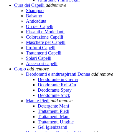
Cura dei Capelli
add
remove
Shampoo
Balsamo
Anticaduta
Oli per Capelli
Fissanti e Modellanti
Colorazione Capelli
Maschere per Capelli
Profumi Capelli
Trattamenti Capelli
Solari Capelli
Accessori capelli
Corpo
add
remove
Deodoranti e antitraspiranti Donna
add
remove
Deodorante in Crema
Deodorante Roll-On
Deodorante Spray
Deodorante Stick
Mani e Piedi
add
remove
Detergente Mani
Trattamenti Piedi
Trattamenti Mani
Trattamenti Unghie
Gel Igienizzanti