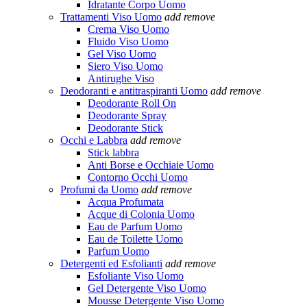
Idratante Corpo Uomo
Trattamenti Viso Uomo
add
remove
Crema Viso Uomo
Fluido Viso Uomo
Gel Viso Uomo
Siero Viso Uomo
Antirughe Viso
Deodoranti e antitraspiranti Uomo
add
remove
Deodorante Roll On
Deodorante Spray
Deodorante Stick
Occhi e Labbra
add
remove
Stick labbra
Anti Borse e Occhiaie Uomo
Contorno Occhi Uomo
Profumi da Uomo
add
remove
Acqua Profumata
Acque di Colonia Uomo
Eau de Parfum Uomo
Eau de Toilette Uomo
Parfum Uomo
Detergenti ed Esfolianti
add
remove
Esfoliante Viso Uomo
Gel Detergente Viso Uomo
Mousse Detergente Viso Uomo