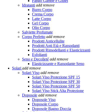
Fango Gambe e Glutei
Idratanti
add
remove
Burro Corpo
Crema Corpo
Latte Corpo
Gel Corpo
Olio Corpo
Salviette Profumate
Corpo Perfetto
add
remove
Prodotti Anticellulite
Prodotti Anti Età e Rassodanti
Prodotti Rimodellanti e Elasticizzanti
Esfolianti
Seno e Decolleté
add
remove
Elasticizzante e Rassodante Seno
Solari
add
remove
Solari Viso
add
remove
Solari Viso Protezione SPF 15
Solari Viso Protezione SPF 30
Solari Viso Protezione SPF 50
Solari Viso Stick Alta Protezione
Doposole
add
remove
Doposole Viso
Doposole Corpo
Doposole Bagno Doccia