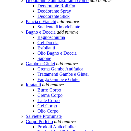
Deodoranti e antitraspiranti Uomo
add
remove
Deodorante Roll On
Deodorante Spray
Deodorante Stick
Pancia e Fianchi
add
remove
Snellente Rimodellante
Bagno e Doccia
add
remove
Bagnoschiuma
Gel Doccia
Esfolianti
Olio Bagno e Doccia
Sapone
Gambe e Glutei
add
remove
Crema Gambe Antifatica
Trattamenti Gambe e Glutei
Fango Gambe e Glutei
Idratanti
add
remove
Burro Corpo
Crema Corpo
Latte Corpo
Gel Corpo
Olio Corpo
Salviette Profumate
Corpo Perfetto
add
remove
Prodotti Anticellulite