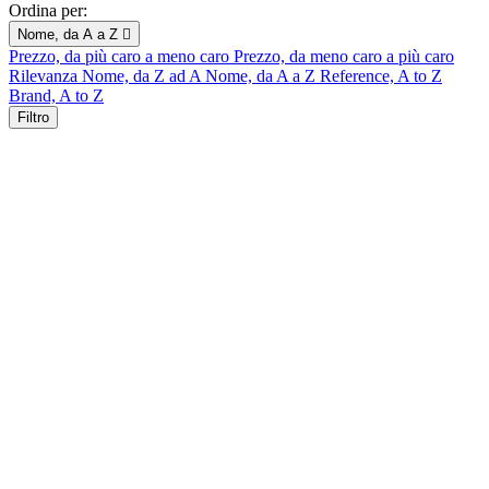
Ordina per:
Nome, da A a Z

Prezzo, da più caro a meno caro
Prezzo, da meno caro a più caro
Rilevanza
Nome, da Z ad A
Nome, da A a Z
Reference, A to Z
Brand, A to Z
Filtro