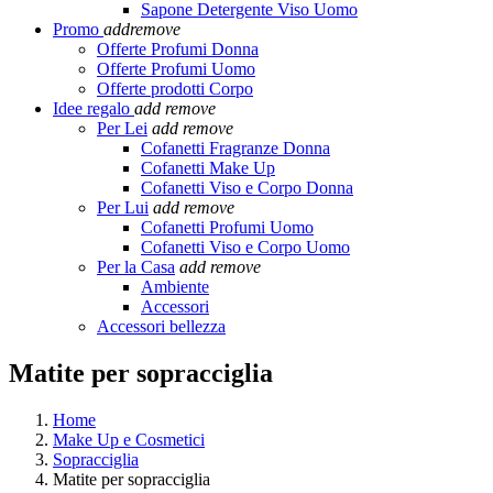
Sapone Detergente Viso Uomo
Promo
add
remove
Offerte Profumi Donna
Offerte Profumi Uomo
Offerte prodotti Corpo
Idee regalo
add
remove
Per Lei
add
remove
Cofanetti Fragranze Donna
Cofanetti Make Up
Cofanetti Viso e Corpo Donna
Per Lui
add
remove
Cofanetti Profumi Uomo
Cofanetti Viso e Corpo Uomo
Per la Casa
add
remove
Ambiente
Accessori
Accessori bellezza
Matite per sopracciglia
Home
Make Up e Cosmetici
Sopracciglia
Matite per sopracciglia