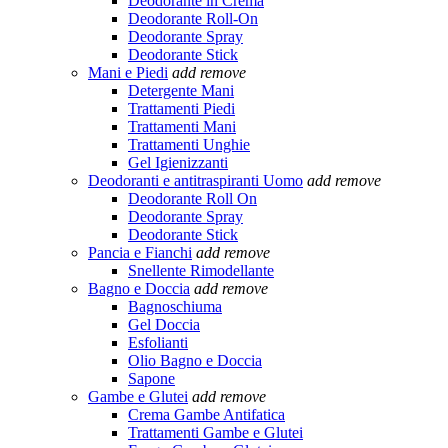
Deodorante in Crema
Deodorante Roll-On
Deodorante Spray
Deodorante Stick
Mani e Piedi
add
remove
Detergente Mani
Trattamenti Piedi
Trattamenti Mani
Trattamenti Unghie
Gel Igienizzanti
Deodoranti e antitraspiranti Uomo
add
remove
Deodorante Roll On
Deodorante Spray
Deodorante Stick
Pancia e Fianchi
add
remove
Snellente Rimodellante
Bagno e Doccia
add
remove
Bagnoschiuma
Gel Doccia
Esfolianti
Olio Bagno e Doccia
Sapone
Gambe e Glutei
add
remove
Crema Gambe Antifatica
Trattamenti Gambe e Glutei