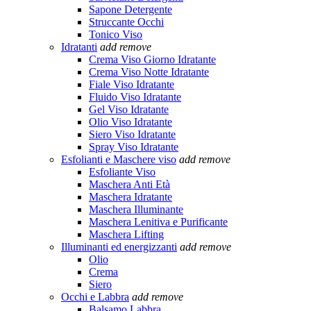
Sapone Detergente
Struccante Occhi
Tonico Viso
Idratanti
add
remove
Crema Viso Giorno Idratante
Crema Viso Notte Idratante
Fiale Viso Idratante
Fluido Viso Idratante
Gel Viso Idratante
Olio Viso Idratante
Siero Viso Idratante
Spray Viso Idratante
Esfolianti e Maschere viso
add
remove
Esfoliante Viso
Maschera Anti Età
Maschera Idratante
Maschera Illuminante
Maschera Lenitiva e Purificante
Maschera Lifting
Illuminanti ed energizzanti
add
remove
Olio
Crema
Siero
Occhi e Labbra
add
remove
Balsamo Labbra