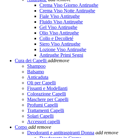
Crema Viso Giorno Antirughe
Crema Viso Notte Antirughe
Fiale Viso Antirughe
Fluido Viso Antirughe
Gel Viso Antirughe
Olio Viso Antirughe
Collo e Decolleté
Siero Viso Antirughe
Lozione Viso Antirughe
Antirughe Primi Segni
Cura dei Capelli
add
remove
Shampoo
Balsamo
Anticaduta
Oli per Capelli
Fissanti e Modellanti
Colorazione Capelli
Maschere per Capelli
Profumi Capelli
Trattamenti Capelli
Solari Capelli
Accessori capelli
Corpo
add
remove
Deodoranti e antitraspiranti Donna
add
remove