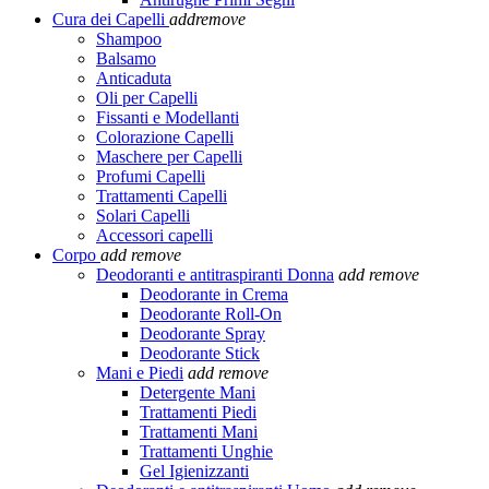
Cura dei Capelli
add
remove
Shampoo
Balsamo
Anticaduta
Oli per Capelli
Fissanti e Modellanti
Colorazione Capelli
Maschere per Capelli
Profumi Capelli
Trattamenti Capelli
Solari Capelli
Accessori capelli
Corpo
add
remove
Deodoranti e antitraspiranti Donna
add
remove
Deodorante in Crema
Deodorante Roll-On
Deodorante Spray
Deodorante Stick
Mani e Piedi
add
remove
Detergente Mani
Trattamenti Piedi
Trattamenti Mani
Trattamenti Unghie
Gel Igienizzanti