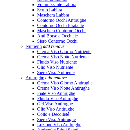
Volumizzante Labbra
Scrub Labbra
Maschera Labbra
Contorno Occhi Antirughe
Contorno Occhi Idratante
Maschera Contorno Occhi
Anti Borse e Occhiaie
Siero Contorno Occhi
Nutrienti
add
remove
Crema Viso Giorno Nutriente
Crema Viso Notte Nutriente
Fluido Viso Nutriente
Olio Viso Nutriente
Siero Viso Nutriente
Antirughe
add
remove
Crema Viso Giorno Antirughe
Crema Viso Notte Antirughe
Fiale Viso Antirughe
Fluido Viso Antirughe
Gel Viso Antirughe
Olio Viso Antirughe
Collo e Decolleté
Siero Viso Antirughe
Lozione Viso Antirughe
Antirughe Primi Segni