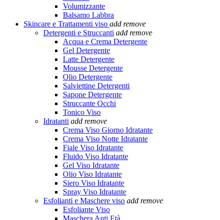
Volumizzante
Balsamo Labbra
Skincare e Trattamenti viso
add
remove
Detergenti e Struccanti
add
remove
Acqua e Crema Detergente
Gel Detergente
Latte Detergente
Mousse Detergente
Olio Detergente
Salviettine Detergenti
Sapone Detergente
Struccante Occhi
Tonico Viso
Idratanti
add
remove
Crema Viso Giorno Idratante
Crema Viso Notte Idratante
Fiale Viso Idratante
Fluido Viso Idratante
Gel Viso Idratante
Olio Viso Idratante
Siero Viso Idratante
Spray Viso Idratante
Esfolianti e Maschere viso
add
remove
Esfoliante Viso
Maschera Anti Età