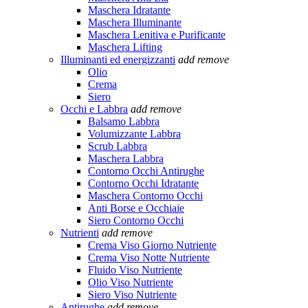
Maschera Idratante
Maschera Illuminante
Maschera Lenitiva e Purificante
Maschera Lifting
Illuminanti ed energizzanti
add
remove
Olio
Crema
Siero
Occhi e Labbra
add
remove
Balsamo Labbra
Volumizzante Labbra
Scrub Labbra
Maschera Labbra
Contorno Occhi Antirughe
Contorno Occhi Idratante
Maschera Contorno Occhi
Anti Borse e Occhiaie
Siero Contorno Occhi
Nutrienti
add
remove
Crema Viso Giorno Nutriente
Crema Viso Notte Nutriente
Fluido Viso Nutriente
Olio Viso Nutriente
Siero Viso Nutriente
Antirughe
add
remove