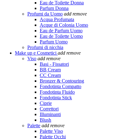
Eau de Toilette Donna
Parfum Donna
Profumi da Uomo
add
remove
Acqua Profumata
Acque di Colonia Uomo
Eau de Parfum Uomo
Eau de Toilette Uomo
Parfum Uomo
Profumi di nicchia
Make up e Cosmetici
add
remove
Viso
add
remove
Basi - Fissatori
BB Cream
CC Cream
Bronzer & Contouring
Fondotinta Compatto
Fondotinta Fluido
Fondotinta Stick
Ciprie
Correttori
Illuminanti
Blush
Palette
add
remove
Palette Viso
Palette Occhi