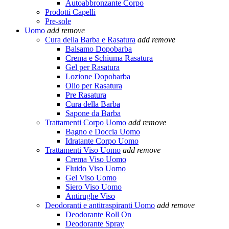
Autoabbronzante Corpo
Prodotti Capelli
Pre-sole
Uomo
add
remove
Cura della Barba e Rasatura
add
remove
Balsamo Dopobarba
Crema e Schiuma Rasatura
Gel per Rasatura
Lozione Dopobarba
Olio per Rasatura
Pre Rasatura
Cura della Barba
Sapone da Barba
Trattamenti Corpo Uomo
add
remove
Bagno e Doccia Uomo
Idratante Corpo Uomo
Trattamenti Viso Uomo
add
remove
Crema Viso Uomo
Fluido Viso Uomo
Gel Viso Uomo
Siero Viso Uomo
Antirughe Viso
Deodoranti e antitraspiranti Uomo
add
remove
Deodorante Roll On
Deodorante Spray