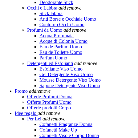
Deodorante Stick
Occhi e Labbra
add
remove
Stick labbra
Anti Borse e Occhiaie Uomo
Contorno Occhi Uomo
Profumi da Uomo
add
remove
Acqua Profumata
Acque di Colonia Uomo
Eau de Parfum Uomo
Eau de Toilette Uomo
Parfum Uomo
Detergenti ed Esfolianti
add
remove
Esfoliante Viso Uomo
Gel Detergente Viso Uomo
Mousse Detergente Viso Uomo
Sapone Detergente Viso Uomo
Promo
add
remove
Offerte Profumi Donna
Offerte Profumi Uomo
Offerte prodotti Corpo
Idee regalo
add
remove
Per Lei
add
remove
Cofanetti Fragranze Donna
Cofanetti Make Up
Cofanetti Viso e Corpo Donna