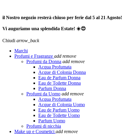
SPEDIZIONE GRATUITA A PARTIRE DA 65,00€ >>>
il Nostro negozio resterà chiuso per ferie dal 5 al 21 Agosto!
Vi auguriamo una splendida Estate! ☀️😍
Chiudi
arrow_back
Marchi
Profumi e Fragranze
add
remove
Profumi da Donna
add
remove
Acqua Profumata
Acque di Colonia Donna
Eau de Parfum Donna
Eau de Toilette Donna
Parfum Donna
Profumi da Uomo
add
remove
Acqua Profumata
Acque di Colonia Uomo
Eau de Parfum Uomo
Eau de Toilette Uomo
Parfum Uomo
Profumi di nicchia
Make up e Cosmetici
add
remove