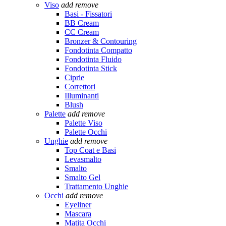
Viso
add
remove
Basi - Fissatori
BB Cream
CC Cream
Bronzer & Contouring
Fondotinta Compatto
Fondotinta Fluido
Fondotinta Stick
Ciprie
Correttori
Illuminanti
Blush
Palette
add
remove
Palette Viso
Palette Occhi
Unghie
add
remove
Top Coat e Basi
Levasmalto
Smalto
Smalto Gel
Trattamento Unghie
Occhi
add
remove
Eyeliner
Mascara
Matita Occhi