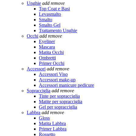
Unghie
add
remove
Top Coat e Basi
Levasmalto
Smalto
Smalto Gel
Trattamento Unghie
Occhi
add
remove
Eyeliner
Mascara
Matita Occhi
Ombretti
Primer Occhi
Accessori
add
remove
Accessori Viso
Accessori make-up
Accessori manicure pedicure
Sopracciglia
add
remove
Tinte per sopracciglia
Matite per sopracciglia
Gel per sopracciglia
Labbra
add
remove
Gloss
Matita Labbra
Primer Labbra
Rossetto