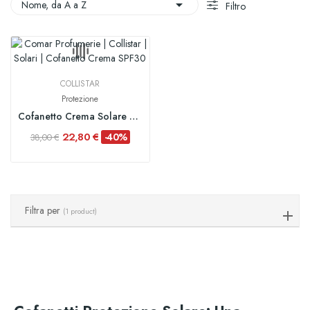

Nome, da A a Z
Filtro
COLLISTAR
Protezione
Cofanetto Crema Solare Protezione Attiva SPF30
22,80 €
-40%
38,00 €
Filtra per
(1 product)