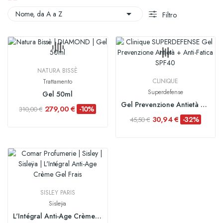

Nome, da A a Z
Filtro
NATURA BISSÈ
CLINIQUE
Trattamento
Superdefense
Gel 50ml
Gel Prevenzione Antietà + Anti-Fatica SPF40
279,00 €
-10%
310,00 €
30,94 €
-32%
45,50 €
SISLEY PARIS
Sisleÿa
L'Intégral Anti-Age Crème Gel Frais