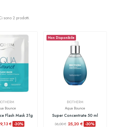
Ci sono 2 prodotti.
Non Disponibile
IOTHERM
BIOTHERM
ua Bounce
Aqua Bounce
e Flash Mask 31g
Super Concentrate 50 ml
9,13 €
25,20 €
-30%
-30%
36,00 €