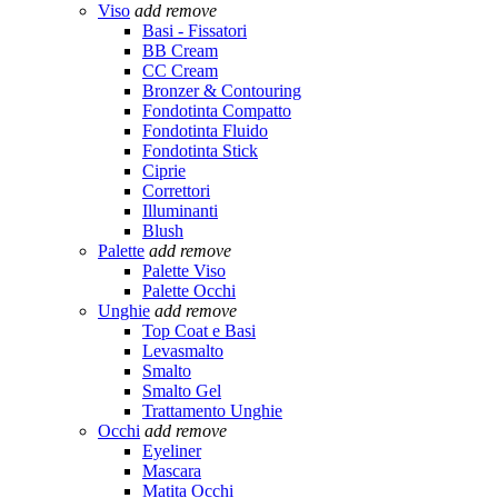
Viso
add
remove
Basi - Fissatori
BB Cream
CC Cream
Bronzer & Contouring
Fondotinta Compatto
Fondotinta Fluido
Fondotinta Stick
Ciprie
Correttori
Illuminanti
Blush
Palette
add
remove
Palette Viso
Palette Occhi
Unghie
add
remove
Top Coat e Basi
Levasmalto
Smalto
Smalto Gel
Trattamento Unghie
Occhi
add
remove
Eyeliner
Mascara
Matita Occhi