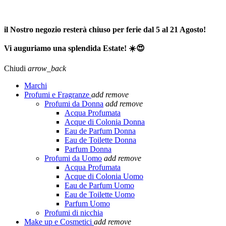
SPEDIZIONE GRATUITA A PARTIRE DA 65,00€ >>>
il Nostro negozio resterà chiuso per ferie dal 5 al 21 Agosto!
Vi auguriamo una splendida Estate! ☀️😍
Chiudi
arrow_back
Marchi
Profumi e Fragranze
add
remove
Profumi da Donna
add
remove
Acqua Profumata
Acque di Colonia Donna
Eau de Parfum Donna
Eau de Toilette Donna
Parfum Donna
Profumi da Uomo
add
remove
Acqua Profumata
Acque di Colonia Uomo
Eau de Parfum Uomo
Eau de Toilette Uomo
Parfum Uomo
Profumi di nicchia
Make up e Cosmetici
add
remove