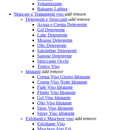
Volumizzante
Balsamo Labbra
Skincare e Trattamenti viso
add
remove
Detergenti e Struccanti
add
remove
Acqua e Crema Detergente
Gel Detergente
Latte Detergente
Mousse Detergente
Olio Detergente
Salviettine Detergenti
Sapone Detergente
Struccante Occhi
Tonico Viso
Idratanti
add
remove
Crema Viso Giorno Idratante
Crema Viso Notte Idratante
Fiale Viso Idratante
Fluido Viso Idratante
Gel Viso Idratante
Olio Viso Idratante
Siero Viso Idratante
Spray Viso Idratante
Esfolianti e Maschere viso
add
remove
Esfoliante Viso
Maschera Anti Età