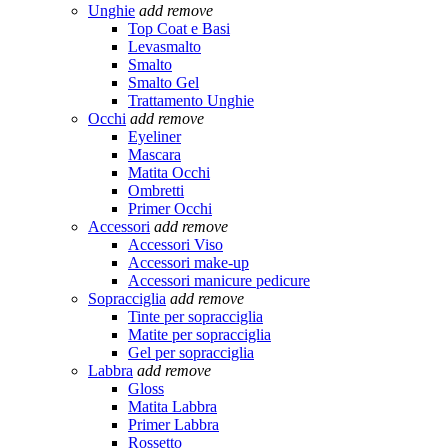
Unghie
add
remove
Top Coat e Basi
Levasmalto
Smalto
Smalto Gel
Trattamento Unghie
Occhi
add
remove
Eyeliner
Mascara
Matita Occhi
Ombretti
Primer Occhi
Accessori
add
remove
Accessori Viso
Accessori make-up
Accessori manicure pedicure
Sopracciglia
add
remove
Tinte per sopracciglia
Matite per sopracciglia
Gel per sopracciglia
Labbra
add
remove
Gloss
Matita Labbra
Primer Labbra
Rossetto