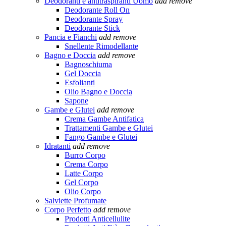
Deodoranti e antitraspiranti Uomo
add
remove
Deodorante Roll On
Deodorante Spray
Deodorante Stick
Pancia e Fianchi
add
remove
Snellente Rimodellante
Bagno e Doccia
add
remove
Bagnoschiuma
Gel Doccia
Esfolianti
Olio Bagno e Doccia
Sapone
Gambe e Glutei
add
remove
Crema Gambe Antifatica
Trattamenti Gambe e Glutei
Fango Gambe e Glutei
Idratanti
add
remove
Burro Corpo
Crema Corpo
Latte Corpo
Gel Corpo
Olio Corpo
Salviette Profumate
Corpo Perfetto
add
remove
Prodotti Anticellulite