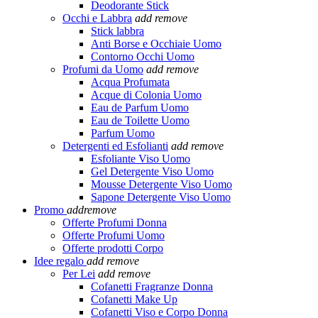
Deodorante Stick
Occhi e Labbra
add
remove
Stick labbra
Anti Borse e Occhiaie Uomo
Contorno Occhi Uomo
Profumi da Uomo
add
remove
Acqua Profumata
Acque di Colonia Uomo
Eau de Parfum Uomo
Eau de Toilette Uomo
Parfum Uomo
Detergenti ed Esfolianti
add
remove
Esfoliante Viso Uomo
Gel Detergente Viso Uomo
Mousse Detergente Viso Uomo
Sapone Detergente Viso Uomo
Promo
add
remove
Offerte Profumi Donna
Offerte Profumi Uomo
Offerte prodotti Corpo
Idee regalo
add
remove
Per Lei
add
remove
Cofanetti Fragranze Donna
Cofanetti Make Up
Cofanetti Viso e Corpo Donna