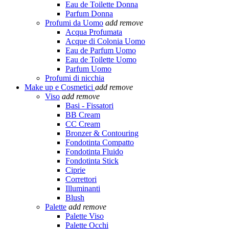
Eau de Toilette Donna
Parfum Donna
Profumi da Uomo
add
remove
Acqua Profumata
Acque di Colonia Uomo
Eau de Parfum Uomo
Eau de Toilette Uomo
Parfum Uomo
Profumi di nicchia
Make up e Cosmetici
add
remove
Viso
add
remove
Basi - Fissatori
BB Cream
CC Cream
Bronzer & Contouring
Fondotinta Compatto
Fondotinta Fluido
Fondotinta Stick
Ciprie
Correttori
Illuminanti
Blush
Palette
add
remove
Palette Viso
Palette Occhi