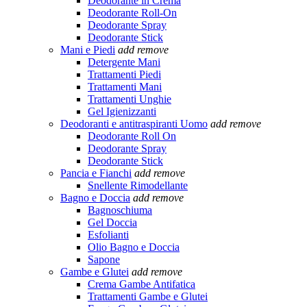
Deodorante in Crema
Deodorante Roll-On
Deodorante Spray
Deodorante Stick
Mani e Piedi
add
remove
Detergente Mani
Trattamenti Piedi
Trattamenti Mani
Trattamenti Unghie
Gel Igienizzanti
Deodoranti e antitraspiranti Uomo
add
remove
Deodorante Roll On
Deodorante Spray
Deodorante Stick
Pancia e Fianchi
add
remove
Snellente Rimodellante
Bagno e Doccia
add
remove
Bagnoschiuma
Gel Doccia
Esfolianti
Olio Bagno e Doccia
Sapone
Gambe e Glutei
add
remove
Crema Gambe Antifatica
Trattamenti Gambe e Glutei