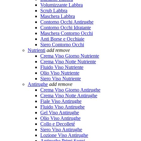
Volumizzante Labbra
Scrub Labbra
Maschera Labbra
Contorno Occhi Antirughe
Contorno Occhi Idratante
Maschera Contorno Occhi
Anti Borse e Occhiaie
Siero Contorno Occhi
Nutrienti
add
remove
Crema Viso Giorno Nutriente
Crema Viso Notte Nutriente
Fluido Viso Nutriente
Olio Viso Nutriente
Siero Viso Nutriente
Antirughe
add
remove
Crema Viso Giorno Antirughe
Crema Viso Notte Antirughe
Fiale Viso Antirughe
Fluido Viso Antirughe
Gel Viso Antirughe
Olio Viso Antirughe
Collo e Decolleté
Siero Viso Antirughe
Lozione Viso Antirughe
Antirughe Primi Segni