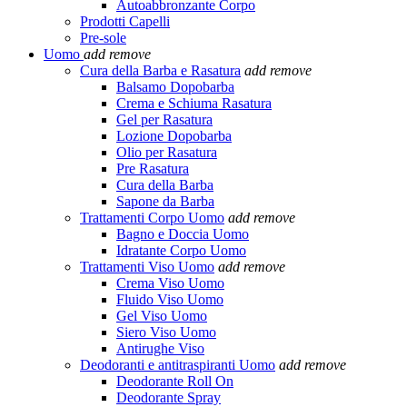
Autoabbronzante Corpo
Prodotti Capelli
Pre-sole
Uomo
add
remove
Cura della Barba e Rasatura
add
remove
Balsamo Dopobarba
Crema e Schiuma Rasatura
Gel per Rasatura
Lozione Dopobarba
Olio per Rasatura
Pre Rasatura
Cura della Barba
Sapone da Barba
Trattamenti Corpo Uomo
add
remove
Bagno e Doccia Uomo
Idratante Corpo Uomo
Trattamenti Viso Uomo
add
remove
Crema Viso Uomo
Fluido Viso Uomo
Gel Viso Uomo
Siero Viso Uomo
Antirughe Viso
Deodoranti e antitraspiranti Uomo
add
remove
Deodorante Roll On
Deodorante Spray