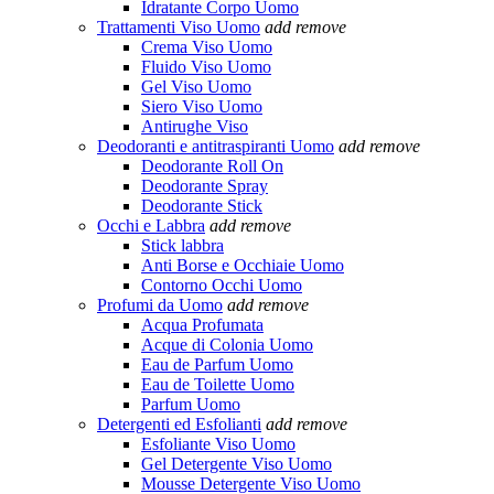
Idratante Corpo Uomo
Trattamenti Viso Uomo
add
remove
Crema Viso Uomo
Fluido Viso Uomo
Gel Viso Uomo
Siero Viso Uomo
Antirughe Viso
Deodoranti e antitraspiranti Uomo
add
remove
Deodorante Roll On
Deodorante Spray
Deodorante Stick
Occhi e Labbra
add
remove
Stick labbra
Anti Borse e Occhiaie Uomo
Contorno Occhi Uomo
Profumi da Uomo
add
remove
Acqua Profumata
Acque di Colonia Uomo
Eau de Parfum Uomo
Eau de Toilette Uomo
Parfum Uomo
Detergenti ed Esfolianti
add
remove
Esfoliante Viso Uomo
Gel Detergente Viso Uomo
Mousse Detergente Viso Uomo