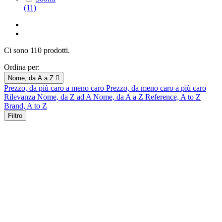
(11)
Ci sono 110 prodotti.
Ordina per:
Nome, da A a Z

Prezzo, da più caro a meno caro
Prezzo, da meno caro a più caro
Rilevanza
Nome, da Z ad A
Nome, da A a Z
Reference, A to Z
Brand, A to Z
Filtro