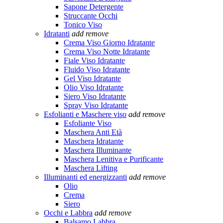
Sapone Detergente
Struccante Occhi
Tonico Viso
Idratanti
add
remove
Crema Viso Giorno Idratante
Crema Viso Notte Idratante
Fiale Viso Idratante
Fluido Viso Idratante
Gel Viso Idratante
Olio Viso Idratante
Siero Viso Idratante
Spray Viso Idratante
Esfolianti e Maschere viso
add
remove
Esfoliante Viso
Maschera Anti Età
Maschera Idratante
Maschera Illuminante
Maschera Lenitiva e Purificante
Maschera Lifting
Illuminanti ed energizzanti
add
remove
Olio
Crema
Siero
Occhi e Labbra
add
remove
Balsamo Labbra