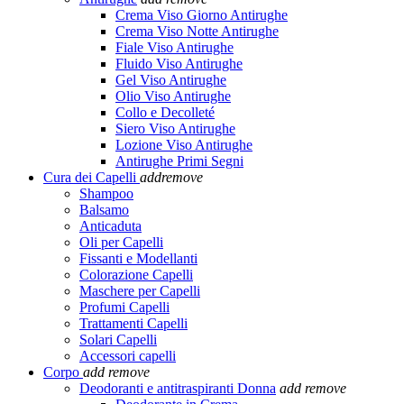
Crema Viso Giorno Antirughe
Crema Viso Notte Antirughe
Fiale Viso Antirughe
Fluido Viso Antirughe
Gel Viso Antirughe
Olio Viso Antirughe
Collo e Decolleté
Siero Viso Antirughe
Lozione Viso Antirughe
Antirughe Primi Segni
Cura dei Capelli
add
remove
Shampoo
Balsamo
Anticaduta
Oli per Capelli
Fissanti e Modellanti
Colorazione Capelli
Maschere per Capelli
Profumi Capelli
Trattamenti Capelli
Solari Capelli
Accessori capelli
Corpo
add
remove
Deodoranti e antitraspiranti Donna
add
remove