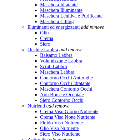
Maschera Idratante
Maschera Illuminante
Maschera Lenitiva e Purificante
Maschera Lifting
Illuminanti ed energizzanti
add
remove
Olio
Crema
Siero
Occhi e Labbra
add
remove
Balsamo Labbra
Volumizzante Labbra
Scrub Labbra
Maschera Labbra
Contorno Occhi Antirughe
Contorno Occhi Idratante
Maschera Contorno Occhi
Anti Borse e Occhiaie
Siero Contorno Occhi
Nutrienti
add
remove
Crema Viso Giorno Nutriente
Crema Viso Notte Nutriente
Fluido Viso Nutriente
Olio Viso Nutriente
Siero Viso Nutriente
Antirughe
add
remove