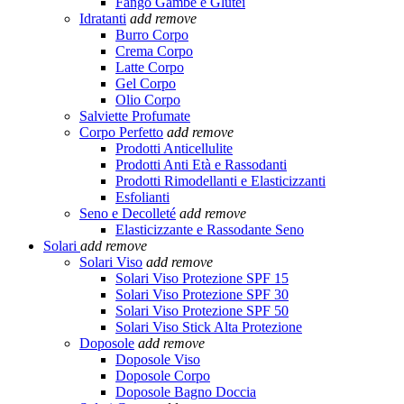
Fango Gambe e Glutei
Idratanti
add
remove
Burro Corpo
Crema Corpo
Latte Corpo
Gel Corpo
Olio Corpo
Salviette Profumate
Corpo Perfetto
add
remove
Prodotti Anticellulite
Prodotti Anti Età e Rassodanti
Prodotti Rimodellanti e Elasticizzanti
Esfolianti
Seno e Decolleté
add
remove
Elasticizzante e Rassodante Seno
Solari
add
remove
Solari Viso
add
remove
Solari Viso Protezione SPF 15
Solari Viso Protezione SPF 30
Solari Viso Protezione SPF 50
Solari Viso Stick Alta Protezione
Doposole
add
remove
Doposole Viso
Doposole Corpo
Doposole Bagno Doccia