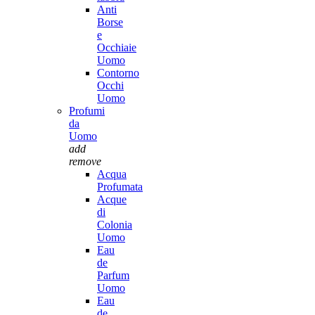
Anti
Borse
e
Occhiaie
Uomo
Contorno
Occhi
Uomo
Profumi
da
Uomo
add
remove
Acqua
Profumata
Acque
di
Colonia
Uomo
Eau
de
Parfum
Uomo
Eau
de