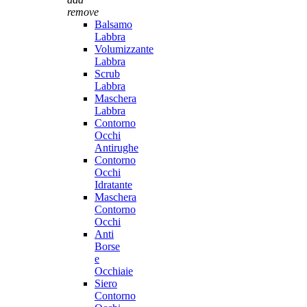
remove
Balsamo
Labbra
Volumizzante
Labbra
Scrub
Labbra
Maschera
Labbra
Contorno
Occhi
Antirughe
Contorno
Occhi
Idratante
Maschera
Contorno
Occhi
Anti
Borse
e
Occhiaie
Siero
Contorno