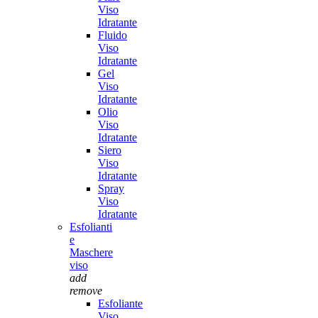
Viso
Idratante
Fluido
Viso
Idratante
Gel
Viso
Idratante
Olio
Viso
Idratante
Siero
Viso
Idratante
Spray
Viso
Idratante
Esfolianti
e
Maschere
viso
add
remove
Esfoliante
Viso