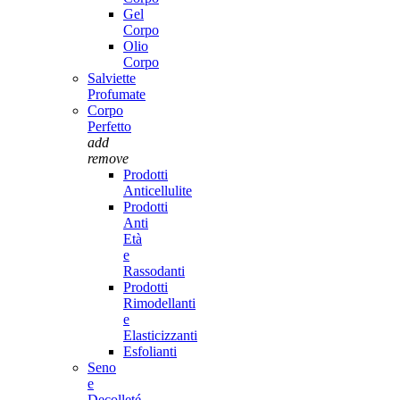
Gel
Corpo
Olio
Corpo
Salviette
Profumate
Corpo
Perfetto
add
remove
Prodotti
Anticellulite
Prodotti
Anti
Età
e
Rassodanti
Prodotti
Rimodellanti
e
Elasticizzanti
Esfolianti
Seno
e
Decolleté