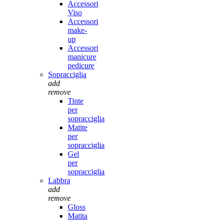
Accessori
Viso
Accessori
make-
up
Accessori
manicure
pedicure
Sopracciglia
add
remove
Tinte
per
sopracciglia
Matite
per
sopracciglia
Gel
per
sopracciglia
Labbra
add
remove
Gloss
Matita