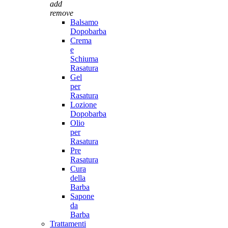
add
remove
Balsamo
Dopobarba
Crema
e
Schiuma
Rasatura
Gel
per
Rasatura
Lozione
Dopobarba
Olio
per
Rasatura
Pre
Rasatura
Cura
della
Barba
Sapone
da
Barba
Trattamenti