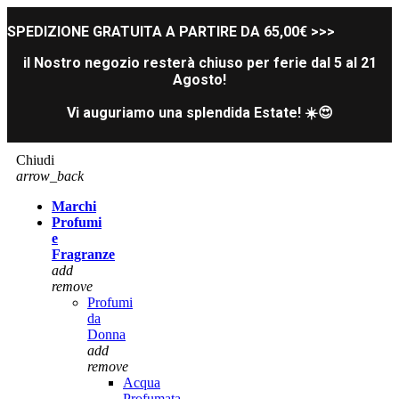
SPEDIZIONE GRATUITA A PARTIRE DA 65,00€ >>>
il Nostro negozio resterà chiuso per ferie dal 5 al 21
Agosto!
Vi auguriamo una splendida Estate! ☀️😍
Chiudi
arrow_back
Marchi
Profumi
e
Fragranze
add
remove
Profumi
da
Donna
add
remove
Acqua
Profumata