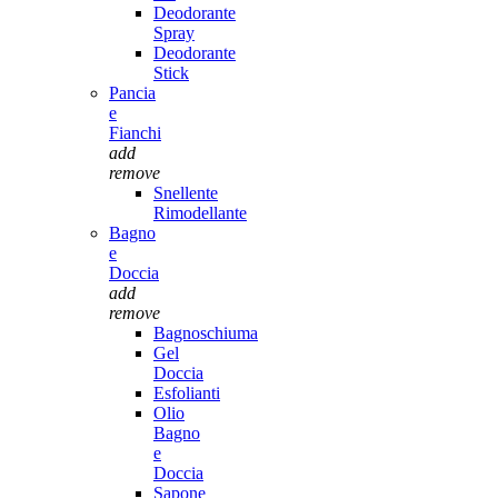
Deodorante
Spray
Deodorante
Stick
Pancia
e
Fianchi
add
remove
Snellente
Rimodellante
Bagno
e
Doccia
add
remove
Bagnoschiuma
Gel
Doccia
Esfolianti
Olio
Bagno
e
Doccia
Sapone