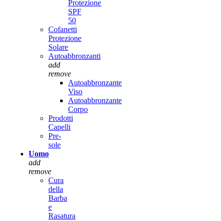
Protezione
SPF
50
Cofanetti
Protezione
Solare
Autoabbronzanti
add
remove
Autoabbronzante
Viso
Autoabbronzante
Corpo
Prodotti
Capelli
Pre-
sole
Uomo
add
remove
Cura
della
Barba
e
Rasatura