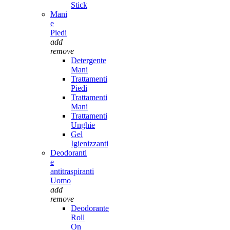
Stick
Mani
e
Piedi
add
remove
Detergente
Mani
Trattamenti
Piedi
Trattamenti
Mani
Trattamenti
Unghie
Gel
Igienizzanti
Deodoranti
e
antitraspiranti
Uomo
add
remove
Deodorante
Roll
On