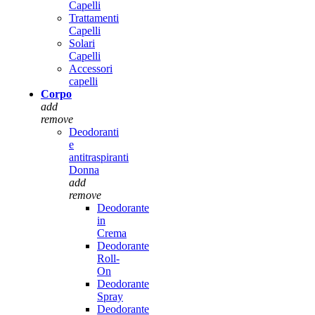
Capelli
Trattamenti
Capelli
Solari
Capelli
Accessori
capelli
Corpo
add
remove
Deodoranti
e
antitraspiranti
Donna
add
remove
Deodorante
in
Crema
Deodorante
Roll-
On
Deodorante
Spray
Deodorante