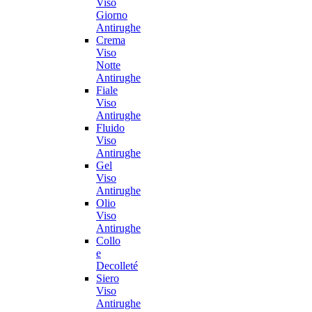
Viso
Giorno
Antirughe
Crema
Viso
Notte
Antirughe
Fiale
Viso
Antirughe
Fluido
Viso
Antirughe
Gel
Viso
Antirughe
Olio
Viso
Antirughe
Collo
e
Decolleté
Siero
Viso
Antirughe