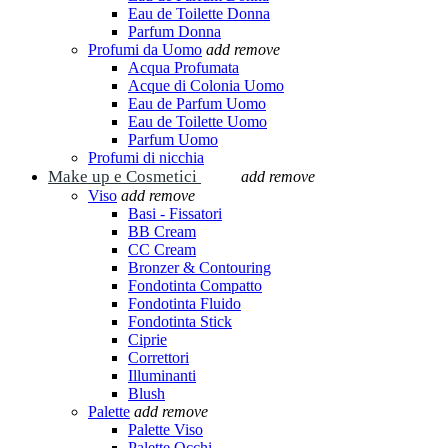
Eau de Toilette Donna
Parfum Donna
Profumi da Uomo
add
remove
Acqua Profumata
Acque di Colonia Uomo
Eau de Parfum Uomo
Eau de Toilette Uomo
Parfum Uomo
Profumi di nicchia
Make up e Cosmetici
add
remove
Viso
add
remove
Basi - Fissatori
BB Cream
CC Cream
Bronzer & Contouring
Fondotinta Compatto
Fondotinta Fluido
Fondotinta Stick
Ciprie
Correttori
Illuminanti
Blush
Palette
add
remove
Palette Viso
Palette Occhi