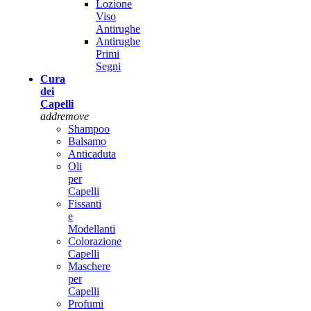
Lozione
Viso
Antirughe
Antirughe
Primi
Segni
Cura
dei
Capelli
add
remove
Shampoo
Balsamo
Anticaduta
Oli
per
Capelli
Fissanti
e
Modellanti
Colorazione
Capelli
Maschere
per
Capelli
Profumi