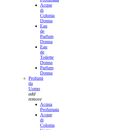
Acque
di
Colonia
Donna
Eau
de
Parfum
Donna
Eau
de
Toilette
Donna
Parfum
Donna
Profumi
da
Uomo
add
remove
Acqua
Profumata
Acque
di
Colonia