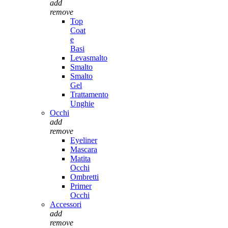
add
remove
Top
Coat
e
Basi
Levasmalto
Smalto
Smalto
Gel
Trattamento
Unghie
Occhi
add
remove
Eyeliner
Mascara
Matita
Occhi
Ombretti
Primer
Occhi
Accessori
add
remove