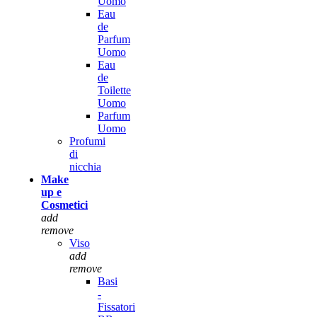
Uomo
Eau
de
Parfum
Uomo
Eau
de
Toilette
Uomo
Parfum
Uomo
Profumi
di
nicchia
Make
up e
Cosmetici
add
remove
Viso
add
remove
Basi
-
Fissatori