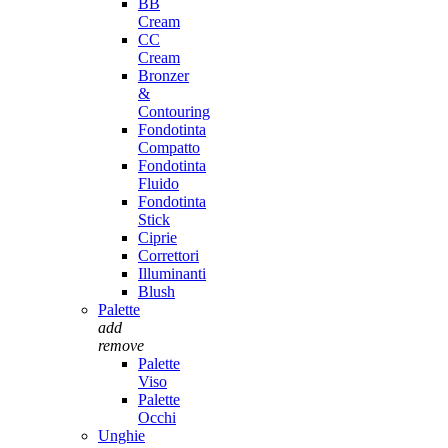
BB
Cream
CC
Cream
Bronzer
&
Contouring
Fondotinta
Compatto
Fondotinta
Fluido
Fondotinta
Stick
Ciprie
Correttori
Illuminanti
Blush
Palette
add
remove
Palette
Viso
Palette
Occhi
Unghie