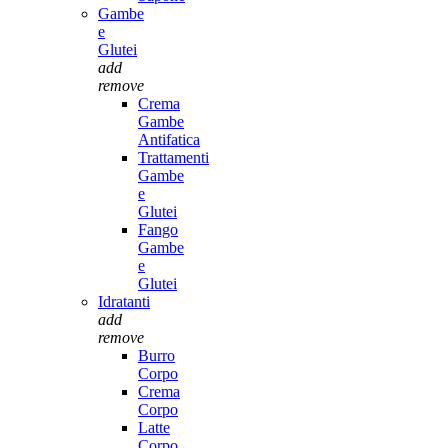
Gambe
e
Glutei
add
remove
Crema
Gambe
Antifatica
Trattamenti
Gambe
e
Glutei
Fango
Gambe
e
Glutei
Idratanti
add
remove
Burro
Corpo
Crema
Corpo
Latte
Corpo