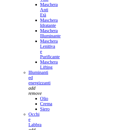
Maschera
Anti
Età
Maschera
Idratante
Maschera
Illuminante
Maschera
Lenitiva
e
Purificante
Maschera
Lifting
Illuminanti
ed
energizzanti
add
remove
Olio
Crema
Siero
Occhi
e
Labbra
add