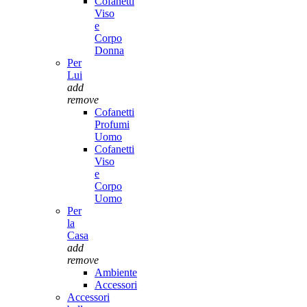
Cofanetti
Viso
e
Corpo
Donna
Per
Lui
add
remove
Cofanetti
Profumi
Uomo
Cofanetti
Viso
e
Corpo
Uomo
Per
la
Casa
add
remove
Ambiente
Accessori
Accessori