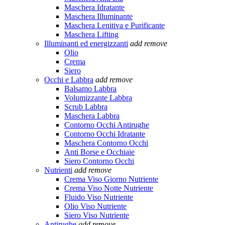
Maschera Idratante
Maschera Illuminante
Maschera Lenitiva e Purificante
Maschera Lifting
Illuminanti ed energizzanti
add
remove
Olio
Crema
Siero
Occhi e Labbra
add
remove
Balsamo Labbra
Volumizzante Labbra
Scrub Labbra
Maschera Labbra
Contorno Occhi Antirughe
Contorno Occhi Idratante
Maschera Contorno Occhi
Anti Borse e Occhiaie
Siero Contorno Occhi
Nutrienti
add
remove
Crema Viso Giorno Nutriente
Crema Viso Notte Nutriente
Fluido Viso Nutriente
Olio Viso Nutriente
Siero Viso Nutriente
Antirughe
add
remove