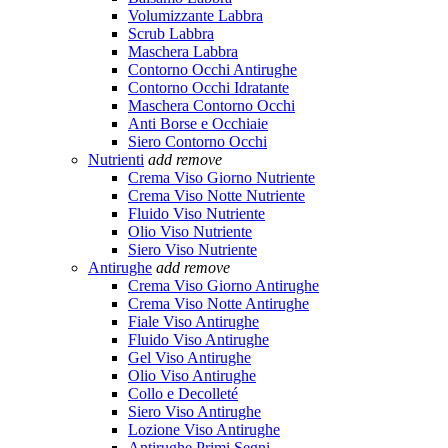
Volumizzante Labbra
Scrub Labbra
Maschera Labbra
Contorno Occhi Antirughe
Contorno Occhi Idratante
Maschera Contorno Occhi
Anti Borse e Occhiaie
Siero Contorno Occhi
Nutrienti
add
remove
Crema Viso Giorno Nutriente
Crema Viso Notte Nutriente
Fluido Viso Nutriente
Olio Viso Nutriente
Siero Viso Nutriente
Antirughe
add
remove
Crema Viso Giorno Antirughe
Crema Viso Notte Antirughe
Fiale Viso Antirughe
Fluido Viso Antirughe
Gel Viso Antirughe
Olio Viso Antirughe
Collo e Decolleté
Siero Viso Antirughe
Lozione Viso Antirughe
Antirughe Primi Segni