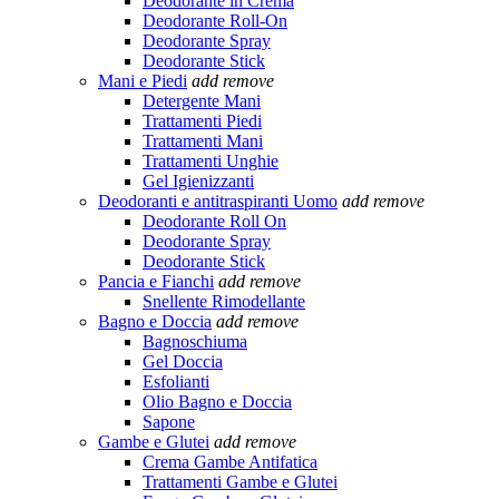
Deodorante in Crema
Deodorante Roll-On
Deodorante Spray
Deodorante Stick
Mani e Piedi
add
remove
Detergente Mani
Trattamenti Piedi
Trattamenti Mani
Trattamenti Unghie
Gel Igienizzanti
Deodoranti e antitraspiranti Uomo
add
remove
Deodorante Roll On
Deodorante Spray
Deodorante Stick
Pancia e Fianchi
add
remove
Snellente Rimodellante
Bagno e Doccia
add
remove
Bagnoschiuma
Gel Doccia
Esfolianti
Olio Bagno e Doccia
Sapone
Gambe e Glutei
add
remove
Crema Gambe Antifatica
Trattamenti Gambe e Glutei