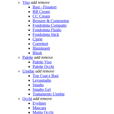
Viso
add
remove
Basi - Fissatori
BB Cream
CC Cream
Bronzer & Contouring
Fondotinta Compatto
Fondotinta Fluido
Fondotinta Stick
Ciprie
Correttori
Illuminanti
Blush
Palette
add
remove
Palette Viso
Palette Occhi
Unghie
add
remove
Top Coat e Basi
Levasmalto
Smalto
Smalto Gel
Trattamento Unghie
Occhi
add
remove
Eyeliner
Mascara
Matita Occhi