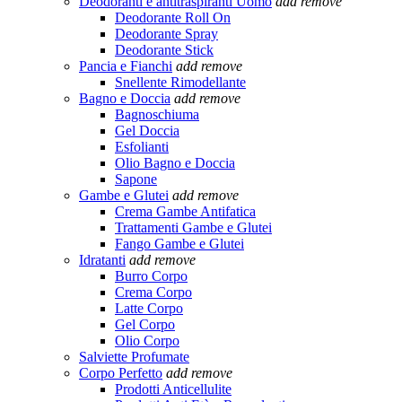
Deodoranti e antitraspiranti Uomo
add
remove
Deodorante Roll On
Deodorante Spray
Deodorante Stick
Pancia e Fianchi
add
remove
Snellente Rimodellante
Bagno e Doccia
add
remove
Bagnoschiuma
Gel Doccia
Esfolianti
Olio Bagno e Doccia
Sapone
Gambe e Glutei
add
remove
Crema Gambe Antifatica
Trattamenti Gambe e Glutei
Fango Gambe e Glutei
Idratanti
add
remove
Burro Corpo
Crema Corpo
Latte Corpo
Gel Corpo
Olio Corpo
Salviette Profumate
Corpo Perfetto
add
remove
Prodotti Anticellulite