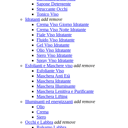
Sapone Detergente
Struccante Occhi
Tonico Viso
Idratanti
add
remove
Crema Viso Giorno Idratante
Crema Viso Notte Idratante
Fiale Viso Idratante
Fluido Viso Idratante
Gel Viso Idratante
Olio Viso Idratante
Siero Viso Idratante
Spray Viso Idratante
Esfolianti e Maschere viso
add
remove
Esfoliante Viso
Maschera Anti Età
Maschera Idratante
Maschera Illuminante
Maschera Lenitiva e Purificante
Maschera Lifting
Illuminanti ed energizzanti
add
remove
Olio
Crema
Siero
Occhi e Labbra
add
remove
Balsamo Labbra