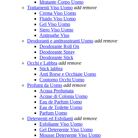
Idratante Corpo Uomo
Trattamenti Viso Uomo
add
remove
Crema Viso Uomo
Fluido Viso Uomo
Gel Viso Uomo
Siero Viso Uomo
Antirughe Viso
Deodoranti e antitraspiranti Uomo
add
remove
Deodorante Roll On
Deodorante Spray
Deodorante Stick
Occhi e Labbra
add
remove
Stick labbra
Anti Borse e Occhiaie Uomo
Contorno Occhi Uomo
Profumi da Uomo
add
remove
Acqua Profumata
Acque di Colonia Uomo
Eau de Parfum Uomo
Eau de Toilette Uomo
Parfum Uomo
Detergenti ed Esfolianti
add
remove
Esfoliante Viso Uomo
Gel Detergente Viso Uomo
Mousse Detergente Viso Uomo