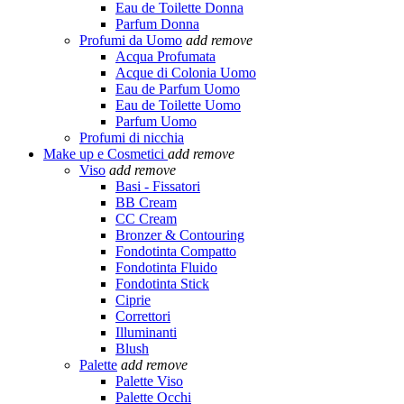
Eau de Toilette Donna
Parfum Donna
Profumi da Uomo
add
remove
Acqua Profumata
Acque di Colonia Uomo
Eau de Parfum Uomo
Eau de Toilette Uomo
Parfum Uomo
Profumi di nicchia
Make up e Cosmetici
add
remove
Viso
add
remove
Basi - Fissatori
BB Cream
CC Cream
Bronzer & Contouring
Fondotinta Compatto
Fondotinta Fluido
Fondotinta Stick
Ciprie
Correttori
Illuminanti
Blush
Palette
add
remove
Palette Viso
Palette Occhi