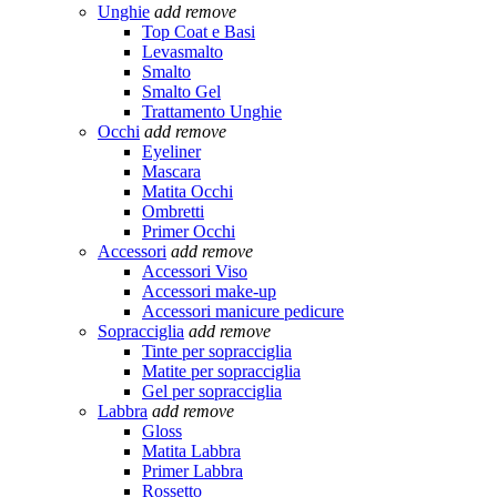
Unghie
add
remove
Top Coat e Basi
Levasmalto
Smalto
Smalto Gel
Trattamento Unghie
Occhi
add
remove
Eyeliner
Mascara
Matita Occhi
Ombretti
Primer Occhi
Accessori
add
remove
Accessori Viso
Accessori make-up
Accessori manicure pedicure
Sopracciglia
add
remove
Tinte per sopracciglia
Matite per sopracciglia
Gel per sopracciglia
Labbra
add
remove
Gloss
Matita Labbra
Primer Labbra
Rossetto