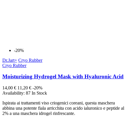
-20%
Dr.Jart+
Cryo Rubber
Cryo Rubber
Moisturizing Hydrogel Mask with Hyaluronic Acid
14,00 €
11,20 €
-20%
Availability:
87 In Stock
Ispirata ai trattamenti viso criogenici coreani, questa maschera
abbina una potente fiala arricchita con acido ialuronico e peptide al
2% a una maschera idrogel rinfrescante.