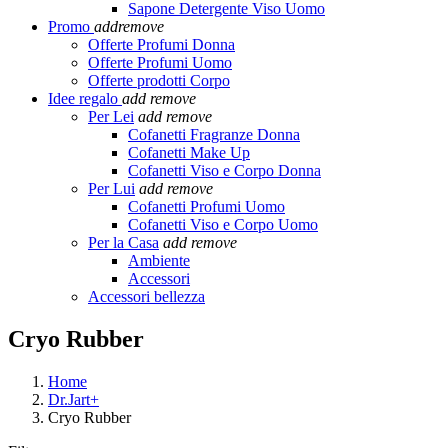
Sapone Detergente Viso Uomo
Promo
add
remove
Offerte Profumi Donna
Offerte Profumi Uomo
Offerte prodotti Corpo
Idee regalo
add
remove
Per Lei
add
remove
Cofanetti Fragranze Donna
Cofanetti Make Up
Cofanetti Viso e Corpo Donna
Per Lui
add
remove
Cofanetti Profumi Uomo
Cofanetti Viso e Corpo Uomo
Per la Casa
add
remove
Ambiente
Accessori
Accessori bellezza
Cryo Rubber
Home
Dr.Jart+
Cryo Rubber