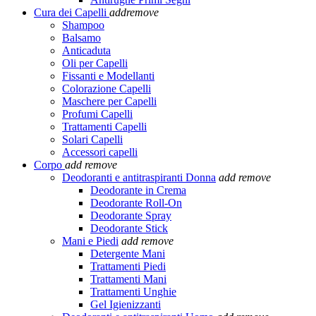
Cura dei Capelli
add
remove
Shampoo
Balsamo
Anticaduta
Oli per Capelli
Fissanti e Modellanti
Colorazione Capelli
Maschere per Capelli
Profumi Capelli
Trattamenti Capelli
Solari Capelli
Accessori capelli
Corpo
add
remove
Deodoranti e antitraspiranti Donna
add
remove
Deodorante in Crema
Deodorante Roll-On
Deodorante Spray
Deodorante Stick
Mani e Piedi
add
remove
Detergente Mani
Trattamenti Piedi
Trattamenti Mani
Trattamenti Unghie
Gel Igienizzanti