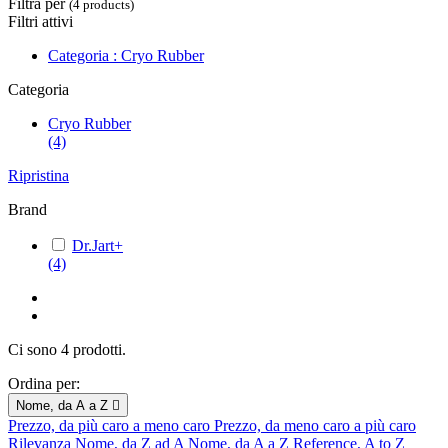
Filtra per
(4 products)
Filtri attivi
Categoria : Cryo Rubber
Categoria
Cryo Rubber
(4)
Ripristina
Brand
Dr.Jart+
(4)
Ci sono 4 prodotti.
Ordina per:
Nome, da A a Z

Prezzo, da più caro a meno caro
Prezzo, da meno caro a più caro
Rilevanza
Nome, da Z ad A
Nome, da A a Z
Reference, A to Z