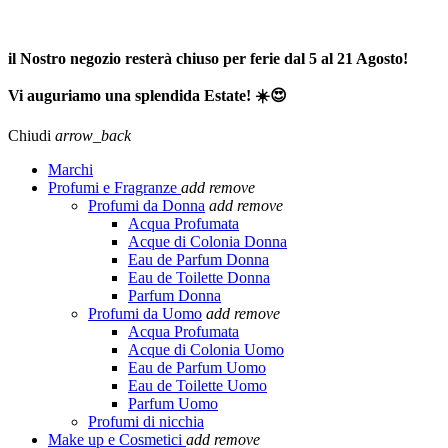
SPEDIZIONE GRATUITA A PARTIRE DA 65,00€ >>>
il Nostro negozio resterà chiuso per ferie dal 5 al 21 Agosto!
Vi auguriamo una splendida Estate! ☀️😍
Chiudi
arrow_back
Marchi
Profumi e Fragranze
add
remove
Profumi da Donna
add
remove
Acqua Profumata
Acque di Colonia Donna
Eau de Parfum Donna
Eau de Toilette Donna
Parfum Donna
Profumi da Uomo
add
remove
Acqua Profumata
Acque di Colonia Uomo
Eau de Parfum Uomo
Eau de Toilette Uomo
Parfum Uomo
Profumi di nicchia
Make up e Cosmetici
add
remove