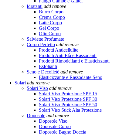
Fango Gambe e Glutei
Idratanti
add
remove
Burro Corpo
Crema Corpo
Latte Corpo
Gel Corpo
Olio Corpo
Salviette Profumate
Corpo Perfetto
add
remove
Prodotti Anticellulite
Prodotti Anti Età e Rassodanti
Prodotti Rimodellanti e Elasticizzanti
Esfolianti
Seno e Decolleté
add
remove
Elasticizzante e Rassodante Seno
Solari
add
remove
Solari Viso
add
remove
Solari Viso Protezione SPF 15
Solari Viso Protezione SPF 30
Solari Viso Protezione SPF 50
Solari Viso Stick Alta Protezione
Doposole
add
remove
Doposole Viso
Doposole Corpo
Doposole Bagno Doccia