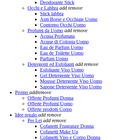
Deodorante Stick
Occhi e Labbra
add
remove
Stick labbra
Anti Borse e Occhiaie Uomo
Contorno Occhi Uomo
Profumi da Uomo
add
remove
Acqua Profumata
Acque di Colonia Uomo
Eau de Parfum Uomo
Eau de Toilette Uomo
Parfum Uomo
Detergenti ed Esfolianti
add
remove
Esfoliante Viso Uomo
Gel Detergente Viso Uomo
Mousse Detergente Viso Uomo
Sapone Detergente Viso Uomo
Promo
add
remove
Offerte Profumi Donna
Offerte Profumi Uomo
Offerte prodotti Corpo
Idee regalo
add
remove
Per Lei
add
remove
Cofanetti Fragranze Donna
Cofanetti Make Up
Cofanetti Viso e Corpo Donna