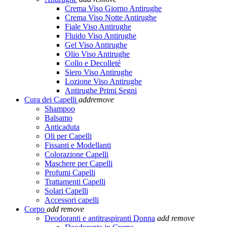
Crema Viso Giorno Antirughe
Crema Viso Notte Antirughe
Fiale Viso Antirughe
Fluido Viso Antirughe
Gel Viso Antirughe
Olio Viso Antirughe
Collo e Decolleté
Siero Viso Antirughe
Lozione Viso Antirughe
Antirughe Primi Segni
Cura dei Capelli
add
remove
Shampoo
Balsamo
Anticaduta
Oli per Capelli
Fissanti e Modellanti
Colorazione Capelli
Maschere per Capelli
Profumi Capelli
Trattamenti Capelli
Solari Capelli
Accessori capelli
Corpo
add
remove
Deodoranti e antitraspiranti Donna
add
remove