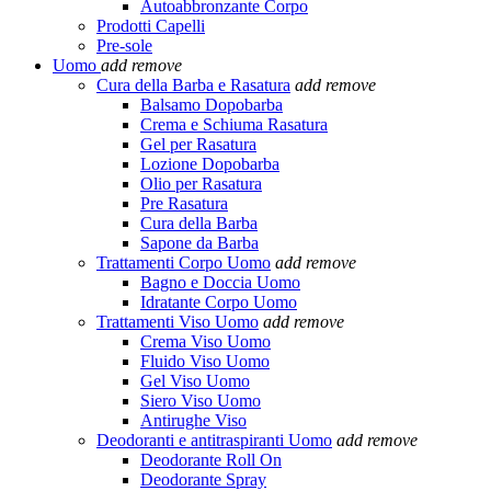
Autoabbronzante Corpo
Prodotti Capelli
Pre-sole
Uomo
add
remove
Cura della Barba e Rasatura
add
remove
Balsamo Dopobarba
Crema e Schiuma Rasatura
Gel per Rasatura
Lozione Dopobarba
Olio per Rasatura
Pre Rasatura
Cura della Barba
Sapone da Barba
Trattamenti Corpo Uomo
add
remove
Bagno e Doccia Uomo
Idratante Corpo Uomo
Trattamenti Viso Uomo
add
remove
Crema Viso Uomo
Fluido Viso Uomo
Gel Viso Uomo
Siero Viso Uomo
Antirughe Viso
Deodoranti e antitraspiranti Uomo
add
remove
Deodorante Roll On
Deodorante Spray