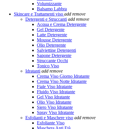
Volumizzante
Balsamo Labbra
Skincare e Trattamenti viso
add
remove
Detergenti e Struccanti
add
remove
Acqua e Crema Detergente
Gel Detergente
Latte Detergente
Mousse Detergente
Olio Detergente
Salviettine Detergenti
Sapone Detergente
Struccante Occhi
Tonico Viso
Idratanti
add
remove
Crema Viso Giorno Idratante
Crema Viso Notte Idratante
Fiale Viso Idratante
Fluido Viso Idratante
Gel Viso Idratante
Olio Viso Idratante
Siero Viso Idratante
Spray Viso Idratante
Esfolianti e Maschere viso
add
remove
Esfoliante Viso
Maschera Anti Età