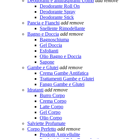
Deodoranti e antitraspiranti Uomo
add
remove
Deodorante Roll On
Deodorante Spray
Deodorante Stick
Pancia e Fianchi
add
remove
Snellente Rimodellante
Bagno e Doccia
add
remove
Bagnoschiuma
Gel Doccia
Esfolianti
Olio Bagno e Doccia
Sapone
Gambe e Glutei
add
remove
Crema Gambe Antifatica
Trattamenti Gambe e Glutei
Fango Gambe e Glutei
Idratanti
add
remove
Burro Corpo
Crema Corpo
Latte Corpo
Gel Corpo
Olio Corpo
Salviette Profumate
Corpo Perfetto
add
remove
Prodotti Anticellulite