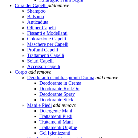
Cura dei Capelli
add
remove
Shampoo
Balsamo
Anticaduta
Oli per Capelli
Fissanti e Modellanti
Colorazione Capelli
Maschere per Capelli
Profumi Capelli
Trattamenti Capelli
Solari Capelli
Accessori capelli
Corpo
add
remove
Deodoranti e antitraspiranti Donna
add
remove
Deodorante in Crema
Deodorante Roll-On
Deodorante Spray
Deodorante Stick
Mani e Piedi
add
remove
Detergente Mani
Trattamenti Piedi
Trattamenti Mani
Trattamenti Unghie
Gel Igienizzanti