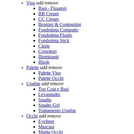
Viso
add
remove
Basi - Fissatori
BB Cream
CC Cream
Bronzer & Contouring
Fondotinta Compatto
Fondotinta Fluido
Fondotinta Stick
Ciprie
Correttori
Illuminanti
Blush
Palette
add
remove
Palette Viso
Palette Occhi
Unghie
add
remove
Top Coat e Basi
Levasmalto
Smalto
Smalto Gel
Trattamento Unghie
Occhi
add
remove
Eyeliner
Mascara
Matita Occhi