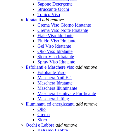
Sapone Detergente
Struccante Occhi
Tonico Viso
Idratanti
add
remove
Crema Viso Giorno Idratante
Crema Viso Notte Idratante
Fiale Viso Idratante
Fluido Viso Idratante
Gel Viso Idratante
Olio Viso Idratante
Siero Viso Idratante
Spray Viso Idratante
Esfolianti e Maschere viso
add
remove
Esfoliante Viso
Maschera Anti Età
Maschera Idratante
Maschera Illuminante
Maschera Lenitiva e Purificante
Maschera Lifting
Illuminanti ed energizzanti
add
remove
Olio
Crema
Siero
Occhi e Labbra
add
remove
Balsamo Labbra