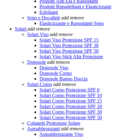
Prodotti Anti Età e Rassodanti
Prodotti Rimodellanti e Elasticizzanti
Esfolianti
Seno e Decolleté
add
remove
Elasticizzante e Rassodante Seno
Solari
add
remove
Solari Viso
add
remove
Solari Viso Protezione SPF 15
Solari Viso Protezione SPF 30
Solari Viso Protezione SPF 50
Solari Viso Stick Alta Protezione
Doposole
add
remove
Doposole Viso
Doposole Corpo
Doposole Bagno Doccia
Solari Corpo
add
remove
Solari Corpo Protezione SPF 6
Solari Corpo Protezione SPF 10
Solari Corpo Protezione SPF 15
Solari Corpo Protezione SPF 20
Solari Corpo Protezione SPF 30
Solari Corpo Protezione SPF 50
Cofanetti Protezione Solare
Autoabbronzanti
add
remove
Autoabbronzante Viso