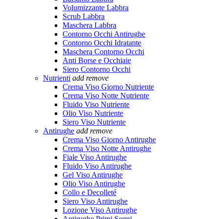
Volumizzante Labbra
Scrub Labbra
Maschera Labbra
Contorno Occhi Antirughe
Contorno Occhi Idratante
Maschera Contorno Occhi
Anti Borse e Occhiaie
Siero Contorno Occhi
Nutrienti
add
remove
Crema Viso Giorno Nutriente
Crema Viso Notte Nutriente
Fluido Viso Nutriente
Olio Viso Nutriente
Siero Viso Nutriente
Antirughe
add
remove
Crema Viso Giorno Antirughe
Crema Viso Notte Antirughe
Fiale Viso Antirughe
Fluido Viso Antirughe
Gel Viso Antirughe
Olio Viso Antirughe
Collo e Decolleté
Siero Viso Antirughe
Lozione Viso Antirughe
Antirughe Primi Segni