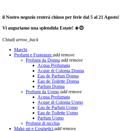
SPEDIZIONE GRATUITA A PARTIRE DA 65,00€ >>>
il Nostro negozio resterà chiuso per ferie dal 5 al 21 Agosto!
Vi auguriamo una splendida Estate! ☀️😍
Chiudi
arrow_back
Marchi
Profumi e Fragranze
add
remove
Profumi da Donna
add
remove
Acqua Profumata
Acque di Colonia Donna
Eau de Parfum Donna
Eau de Toilette Donna
Parfum Donna
Profumi da Uomo
add
remove
Acqua Profumata
Acque di Colonia Uomo
Eau de Parfum Uomo
Eau de Toilette Uomo
Parfum Uomo
Profumi di nicchia
Make up e Cosmetici
add
remove