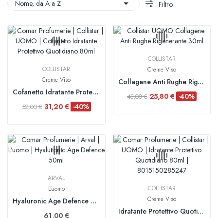

Nome, da A a Z
Filtro
COLLISTAR
COLLISTAR
Creme Viso
Creme Viso
Collagene Anti Rughe Rigenerante 30ml
Cofanetto Idratante Protettivo Quotidiano 80ml
25,80 €
-40%
43,00 €
31,20 €
-40%
52,00 €
ARVAL
COLLISTAR
L'uomo
Creme Viso
Hyaluronic Age Defence 50ml
Idratante Protettivo Quotidiano 80ml
61,00 €