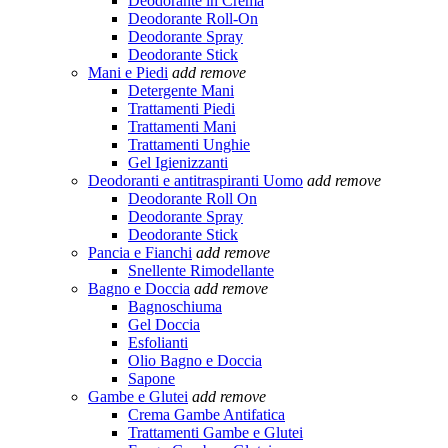
Deodorante in Crema
Deodorante Roll-On
Deodorante Spray
Deodorante Stick
Mani e Piedi
add
remove
Detergente Mani
Trattamenti Piedi
Trattamenti Mani
Trattamenti Unghie
Gel Igienizzanti
Deodoranti e antitraspiranti Uomo
add
remove
Deodorante Roll On
Deodorante Spray
Deodorante Stick
Pancia e Fianchi
add
remove
Snellente Rimodellante
Bagno e Doccia
add
remove
Bagnoschiuma
Gel Doccia
Esfolianti
Olio Bagno e Doccia
Sapone
Gambe e Glutei
add
remove
Crema Gambe Antifatica
Trattamenti Gambe e Glutei