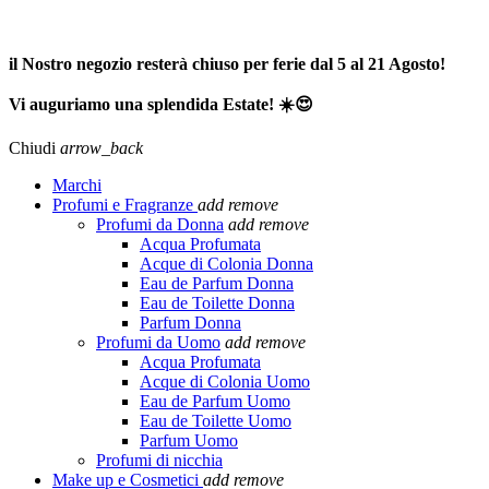
SPEDIZIONE GRATUITA A PARTIRE DA 65,00€ >>>
il Nostro negozio resterà chiuso per ferie dal 5 al 21 Agosto!
Vi auguriamo una splendida Estate! ☀️😍
Chiudi
arrow_back
Marchi
Profumi e Fragranze
add
remove
Profumi da Donna
add
remove
Acqua Profumata
Acque di Colonia Donna
Eau de Parfum Donna
Eau de Toilette Donna
Parfum Donna
Profumi da Uomo
add
remove
Acqua Profumata
Acque di Colonia Uomo
Eau de Parfum Uomo
Eau de Toilette Uomo
Parfum Uomo
Profumi di nicchia
Make up e Cosmetici
add
remove