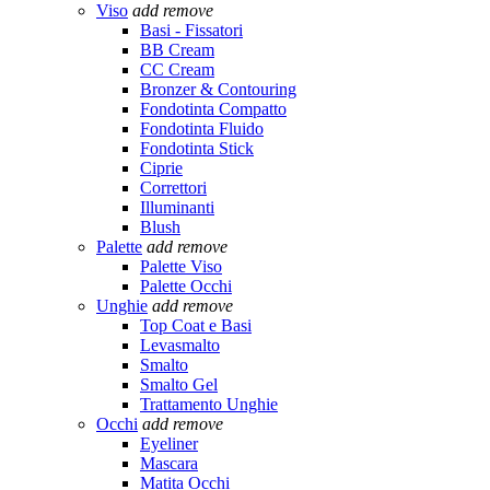
Viso
add
remove
Basi - Fissatori
BB Cream
CC Cream
Bronzer & Contouring
Fondotinta Compatto
Fondotinta Fluido
Fondotinta Stick
Ciprie
Correttori
Illuminanti
Blush
Palette
add
remove
Palette Viso
Palette Occhi
Unghie
add
remove
Top Coat e Basi
Levasmalto
Smalto
Smalto Gel
Trattamento Unghie
Occhi
add
remove
Eyeliner
Mascara
Matita Occhi