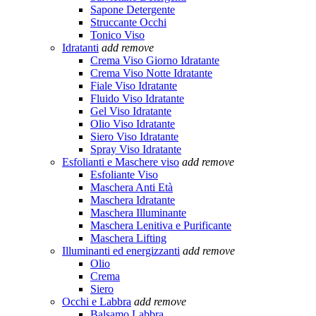
Sapone Detergente
Struccante Occhi
Tonico Viso
Idratanti
add
remove
Crema Viso Giorno Idratante
Crema Viso Notte Idratante
Fiale Viso Idratante
Fluido Viso Idratante
Gel Viso Idratante
Olio Viso Idratante
Siero Viso Idratante
Spray Viso Idratante
Esfolianti e Maschere viso
add
remove
Esfoliante Viso
Maschera Anti Età
Maschera Idratante
Maschera Illuminante
Maschera Lenitiva e Purificante
Maschera Lifting
Illuminanti ed energizzanti
add
remove
Olio
Crema
Siero
Occhi e Labbra
add
remove
Balsamo Labbra