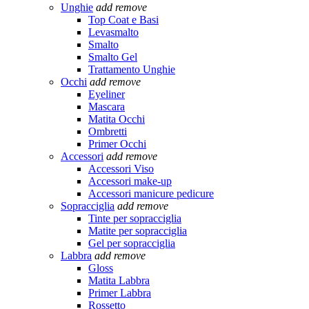
Unghie
add
remove
Top Coat e Basi
Levasmalto
Smalto
Smalto Gel
Trattamento Unghie
Occhi
add
remove
Eyeliner
Mascara
Matita Occhi
Ombretti
Primer Occhi
Accessori
add
remove
Accessori Viso
Accessori make-up
Accessori manicure pedicure
Sopracciglia
add
remove
Tinte per sopracciglia
Matite per sopracciglia
Gel per sopracciglia
Labbra
add
remove
Gloss
Matita Labbra
Primer Labbra
Rossetto