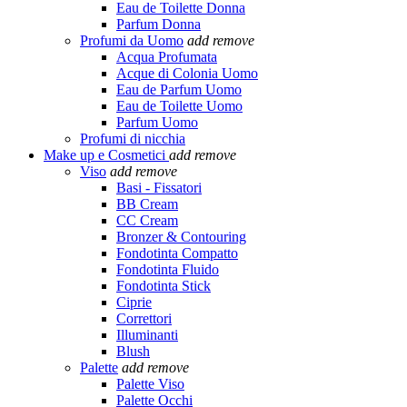
Eau de Toilette Donna
Parfum Donna
Profumi da Uomo
add
remove
Acqua Profumata
Acque di Colonia Uomo
Eau de Parfum Uomo
Eau de Toilette Uomo
Parfum Uomo
Profumi di nicchia
Make up e Cosmetici
add
remove
Viso
add
remove
Basi - Fissatori
BB Cream
CC Cream
Bronzer & Contouring
Fondotinta Compatto
Fondotinta Fluido
Fondotinta Stick
Ciprie
Correttori
Illuminanti
Blush
Palette
add
remove
Palette Viso
Palette Occhi