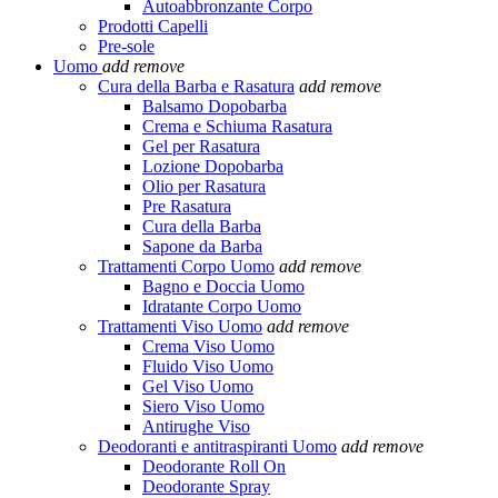
Autoabbronzante Corpo
Prodotti Capelli
Pre-sole
Uomo
add
remove
Cura della Barba e Rasatura
add
remove
Balsamo Dopobarba
Crema e Schiuma Rasatura
Gel per Rasatura
Lozione Dopobarba
Olio per Rasatura
Pre Rasatura
Cura della Barba
Sapone da Barba
Trattamenti Corpo Uomo
add
remove
Bagno e Doccia Uomo
Idratante Corpo Uomo
Trattamenti Viso Uomo
add
remove
Crema Viso Uomo
Fluido Viso Uomo
Gel Viso Uomo
Siero Viso Uomo
Antirughe Viso
Deodoranti e antitraspiranti Uomo
add
remove
Deodorante Roll On
Deodorante Spray