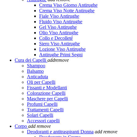
Crema Viso Giorno Antirughe
Crema Viso Notte Antirughe
Fiale Viso Antirughe
Fluido Viso Antirughe
Gel Viso Antirughe
Olio Viso Antirughe
Collo e Decolleté
Siero Viso Antirughe
Lozione Viso Antirughe
Antirughe Primi Segni
Cura dei Capelli
add
remove
Shampoo
Balsamo
Anticaduta
Oli per Capelli
Fissanti e Modellanti
Colorazione Capelli
Maschere per Capelli
Profumi Capelli
Trattamenti Capelli
Solari Capelli
Accessori capelli
Corpo
add
remove
Deodoranti e antitraspiranti Donna
add
remove