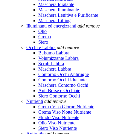
Maschera Idratante
Maschera Illuminante
Maschera Lenitiva e Purificante
Maschera Lifting
Illuminanti ed energizzanti
add
remove
Olio
Crema
Siero
Occhi e Labbra
add
remove
Balsamo Labbra
Volumizzante Labbra
Scrub Labbra
Maschera Labbra
Contorno Occhi Antirughe
Contorno Occhi Idratante
Maschera Contorno Occhi
Anti Borse e Occhiaie
Siero Contorno Occhi
Nutrienti
add
remove
Crema Viso Giorno Nutriente
Crema Viso Notte Nutriente
Fluido Viso Nutriente
Olio Viso Nutriente
Siero Viso Nutriente
Antirughe
add
remove