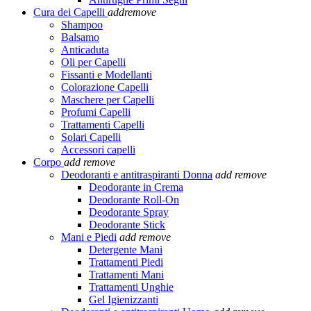
Cura dei Capelli
add
remove
Shampoo
Balsamo
Anticaduta
Oli per Capelli
Fissanti e Modellanti
Colorazione Capelli
Maschere per Capelli
Profumi Capelli
Trattamenti Capelli
Solari Capelli
Accessori capelli
Corpo
add
remove
Deodoranti e antitraspiranti Donna
add
remove
Deodorante in Crema
Deodorante Roll-On
Deodorante Spray
Deodorante Stick
Mani e Piedi
add
remove
Detergente Mani
Trattamenti Piedi
Trattamenti Mani
Trattamenti Unghie
Gel Igienizzanti