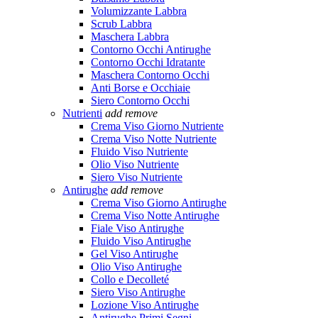
Volumizzante Labbra
Scrub Labbra
Maschera Labbra
Contorno Occhi Antirughe
Contorno Occhi Idratante
Maschera Contorno Occhi
Anti Borse e Occhiaie
Siero Contorno Occhi
Nutrienti
add
remove
Crema Viso Giorno Nutriente
Crema Viso Notte Nutriente
Fluido Viso Nutriente
Olio Viso Nutriente
Siero Viso Nutriente
Antirughe
add
remove
Crema Viso Giorno Antirughe
Crema Viso Notte Antirughe
Fiale Viso Antirughe
Fluido Viso Antirughe
Gel Viso Antirughe
Olio Viso Antirughe
Collo e Decolleté
Siero Viso Antirughe
Lozione Viso Antirughe
Antirughe Primi Segni