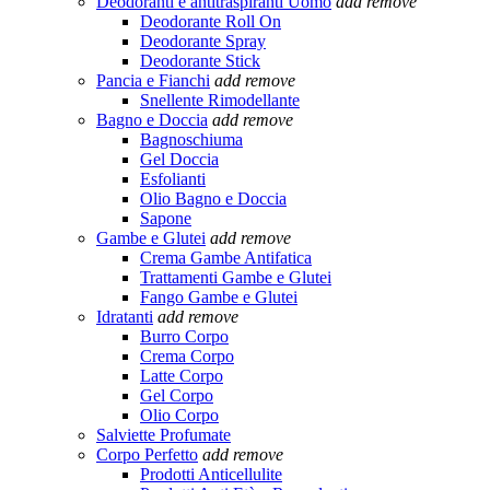
Deodoranti e antitraspiranti Uomo
add
remove
Deodorante Roll On
Deodorante Spray
Deodorante Stick
Pancia e Fianchi
add
remove
Snellente Rimodellante
Bagno e Doccia
add
remove
Bagnoschiuma
Gel Doccia
Esfolianti
Olio Bagno e Doccia
Sapone
Gambe e Glutei
add
remove
Crema Gambe Antifatica
Trattamenti Gambe e Glutei
Fango Gambe e Glutei
Idratanti
add
remove
Burro Corpo
Crema Corpo
Latte Corpo
Gel Corpo
Olio Corpo
Salviette Profumate
Corpo Perfetto
add
remove
Prodotti Anticellulite