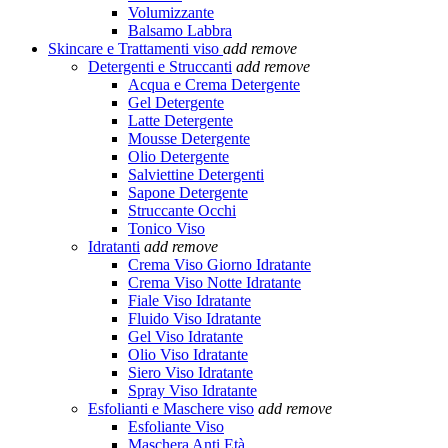
Volumizzante
Balsamo Labbra
Skincare e Trattamenti viso
add
remove
Detergenti e Struccanti
add
remove
Acqua e Crema Detergente
Gel Detergente
Latte Detergente
Mousse Detergente
Olio Detergente
Salviettine Detergenti
Sapone Detergente
Struccante Occhi
Tonico Viso
Idratanti
add
remove
Crema Viso Giorno Idratante
Crema Viso Notte Idratante
Fiale Viso Idratante
Fluido Viso Idratante
Gel Viso Idratante
Olio Viso Idratante
Siero Viso Idratante
Spray Viso Idratante
Esfolianti e Maschere viso
add
remove
Esfoliante Viso
Maschera Anti Età