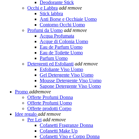
Deodorante Stick
Occhi e Labbra
add
remove
Stick labbra
Anti Borse e Occhiaie Uomo
Contorno Occhi Uomo
Profumi da Uomo
add
remove
Acqua Profumata
Acque di Colonia Uomo
Eau de Parfum Uomo
Eau de Toilette Uomo
Parfum Uomo
Detergenti ed Esfolianti
add
remove
Esfoliante Viso Uomo
Gel Detergente Viso Uomo
Mousse Detergente Viso Uomo
Sapone Detergente Viso Uomo
Promo
add
remove
Offerte Profumi Donna
Offerte Profumi Uomo
Offerte prodotti Corpo
Idee regalo
add
remove
Per Lei
add
remove
Cofanetti Fragranze Donna
Cofanetti Make Up
Cofanetti Viso e Corpo Donna