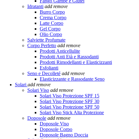
Fango Gambe e Glutei
Idratanti
add
remove
Burro Corpo
Crema Corpo
Latte Corpo
Gel Corpo
Olio Corpo
Salviette Profumate
Corpo Perfetto
add
remove
Prodotti Anticellulite
Prodotti Anti Età e Rassodanti
Prodotti Rimodellanti e Elasticizzanti
Esfolianti
Seno e Decolleté
add
remove
Elasticizzante e Rassodante Seno
Solari
add
remove
Solari Viso
add
remove
Solari Viso Protezione SPF 15
Solari Viso Protezione SPF 30
Solari Viso Protezione SPF 50
Solari Viso Stick Alta Protezione
Doposole
add
remove
Doposole Viso
Doposole Corpo
Doposole Bagno Doccia