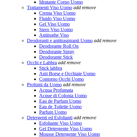
Idratante Corpo Uomo
Trattamenti Viso Uomo
add
remove
Crema Viso Uomo
Fluido Viso Uomo
Gel Viso Uomo
Siero Viso Uomo
Antirughe Viso
Deodoranti e antitraspiranti Uomo
add
remove
Deodorante Roll On
Deodorante Spray
Deodorante Stick
Occhi e Labbra
add
remove
Stick labbra
Anti Borse e Occhiaie Uomo
Contorno Occhi Uomo
Profumi da Uomo
add
remove
Acqua Profumata
Acque di Colonia Uomo
Eau de Parfum Uomo
Eau de Toilette Uomo
Parfum Uomo
Detergenti ed Esfolianti
add
remove
Esfoliante Viso Uomo
Gel Detergente Viso Uomo
Mousse Detergente Viso Uomo