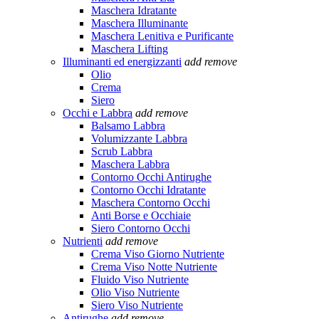
Maschera Idratante
Maschera Illuminante
Maschera Lenitiva e Purificante
Maschera Lifting
Illuminanti ed energizzanti
add
remove
Olio
Crema
Siero
Occhi e Labbra
add
remove
Balsamo Labbra
Volumizzante Labbra
Scrub Labbra
Maschera Labbra
Contorno Occhi Antirughe
Contorno Occhi Idratante
Maschera Contorno Occhi
Anti Borse e Occhiaie
Siero Contorno Occhi
Nutrienti
add
remove
Crema Viso Giorno Nutriente
Crema Viso Notte Nutriente
Fluido Viso Nutriente
Olio Viso Nutriente
Siero Viso Nutriente
Antirughe
add
remove