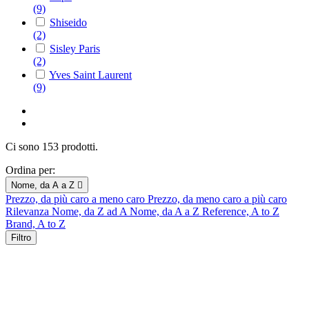
(9)
Shiseido
(2)
Sisley Paris
(2)
Yves Saint Laurent
(9)
Ci sono 153 prodotti.
Ordina per:
Nome, da A a Z

Prezzo, da più caro a meno caro
Prezzo, da meno caro a più caro
Rilevanza
Nome, da Z ad A
Nome, da A a Z
Reference, A to Z
Brand, A to Z
Filtro