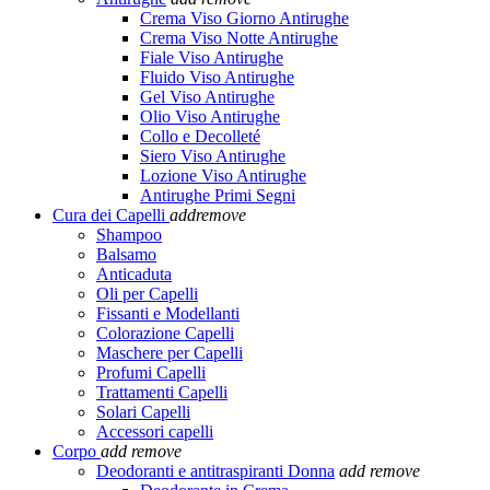
Crema Viso Giorno Antirughe
Crema Viso Notte Antirughe
Fiale Viso Antirughe
Fluido Viso Antirughe
Gel Viso Antirughe
Olio Viso Antirughe
Collo e Decolleté
Siero Viso Antirughe
Lozione Viso Antirughe
Antirughe Primi Segni
Cura dei Capelli
add
remove
Shampoo
Balsamo
Anticaduta
Oli per Capelli
Fissanti e Modellanti
Colorazione Capelli
Maschere per Capelli
Profumi Capelli
Trattamenti Capelli
Solari Capelli
Accessori capelli
Corpo
add
remove
Deodoranti e antitraspiranti Donna
add
remove