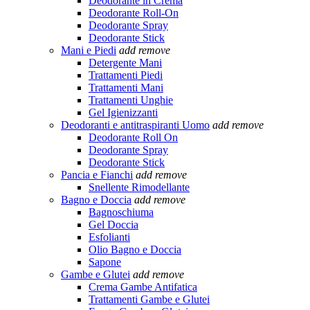
Deodorante in Crema
Deodorante Roll-On
Deodorante Spray
Deodorante Stick
Mani e Piedi
add
remove
Detergente Mani
Trattamenti Piedi
Trattamenti Mani
Trattamenti Unghie
Gel Igienizzanti
Deodoranti e antitraspiranti Uomo
add
remove
Deodorante Roll On
Deodorante Spray
Deodorante Stick
Pancia e Fianchi
add
remove
Snellente Rimodellante
Bagno e Doccia
add
remove
Bagnoschiuma
Gel Doccia
Esfolianti
Olio Bagno e Doccia
Sapone
Gambe e Glutei
add
remove
Crema Gambe Antifatica
Trattamenti Gambe e Glutei