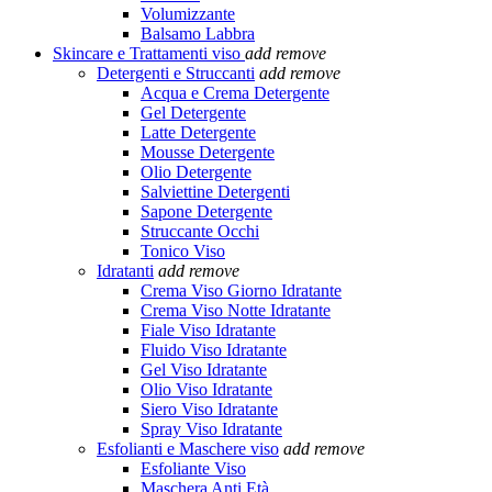
Volumizzante
Balsamo Labbra
Skincare e Trattamenti viso
add
remove
Detergenti e Struccanti
add
remove
Acqua e Crema Detergente
Gel Detergente
Latte Detergente
Mousse Detergente
Olio Detergente
Salviettine Detergenti
Sapone Detergente
Struccante Occhi
Tonico Viso
Idratanti
add
remove
Crema Viso Giorno Idratante
Crema Viso Notte Idratante
Fiale Viso Idratante
Fluido Viso Idratante
Gel Viso Idratante
Olio Viso Idratante
Siero Viso Idratante
Spray Viso Idratante
Esfolianti e Maschere viso
add
remove
Esfoliante Viso
Maschera Anti Età