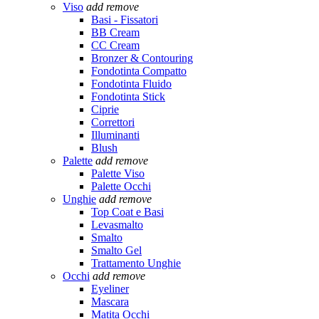
Viso
add
remove
Basi - Fissatori
BB Cream
CC Cream
Bronzer & Contouring
Fondotinta Compatto
Fondotinta Fluido
Fondotinta Stick
Ciprie
Correttori
Illuminanti
Blush
Palette
add
remove
Palette Viso
Palette Occhi
Unghie
add
remove
Top Coat e Basi
Levasmalto
Smalto
Smalto Gel
Trattamento Unghie
Occhi
add
remove
Eyeliner
Mascara
Matita Occhi