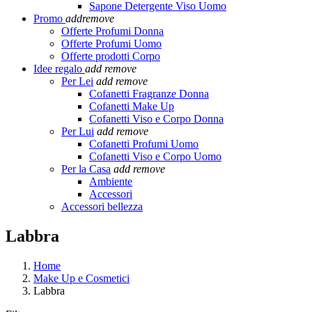
Sapone Detergente Viso Uomo
Promo
add
remove
Offerte Profumi Donna
Offerte Profumi Uomo
Offerte prodotti Corpo
Idee regalo
add
remove
Per Lei
add
remove
Cofanetti Fragranze Donna
Cofanetti Make Up
Cofanetti Viso e Corpo Donna
Per Lui
add
remove
Cofanetti Profumi Uomo
Cofanetti Viso e Corpo Uomo
Per la Casa
add
remove
Ambiente
Accessori
Accessori bellezza
Labbra
Home
Make Up e Cosmetici
Labbra