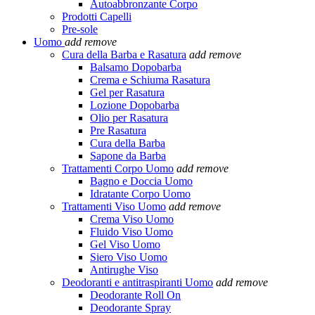
Autoabbronzante Corpo
Prodotti Capelli
Pre-sole
Uomo
add
remove
Cura della Barba e Rasatura
add
remove
Balsamo Dopobarba
Crema e Schiuma Rasatura
Gel per Rasatura
Lozione Dopobarba
Olio per Rasatura
Pre Rasatura
Cura della Barba
Sapone da Barba
Trattamenti Corpo Uomo
add
remove
Bagno e Doccia Uomo
Idratante Corpo Uomo
Trattamenti Viso Uomo
add
remove
Crema Viso Uomo
Fluido Viso Uomo
Gel Viso Uomo
Siero Viso Uomo
Antirughe Viso
Deodoranti e antitraspiranti Uomo
add
remove
Deodorante Roll On
Deodorante Spray