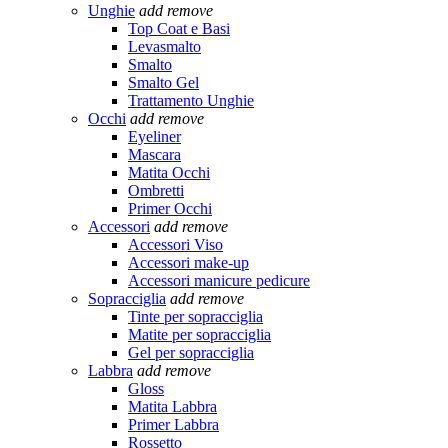
Unghie
add
remove
Top Coat e Basi
Levasmalto
Smalto
Smalto Gel
Trattamento Unghie
Occhi
add
remove
Eyeliner
Mascara
Matita Occhi
Ombretti
Primer Occhi
Accessori
add
remove
Accessori Viso
Accessori make-up
Accessori manicure pedicure
Sopracciglia
add
remove
Tinte per sopracciglia
Matite per sopracciglia
Gel per sopracciglia
Labbra
add
remove
Gloss
Matita Labbra
Primer Labbra
Rossetto