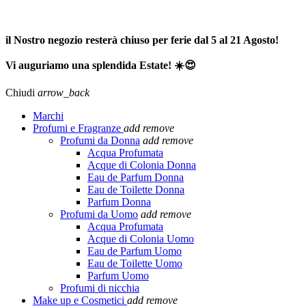
SPEDIZIONE GRATUITA A PARTIRE DA 65,00€ >>>
il Nostro negozio resterà chiuso per ferie dal 5 al 21 Agosto!
Vi auguriamo una splendida Estate! ☀️😍
Chiudi
arrow_back
Marchi
Profumi e Fragranze
add
remove
Profumi da Donna
add
remove
Acqua Profumata
Acque di Colonia Donna
Eau de Parfum Donna
Eau de Toilette Donna
Parfum Donna
Profumi da Uomo
add
remove
Acqua Profumata
Acque di Colonia Uomo
Eau de Parfum Uomo
Eau de Toilette Uomo
Parfum Uomo
Profumi di nicchia
Make up e Cosmetici
add
remove