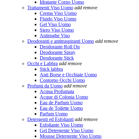
Idratante Corpo Uomo
Trattamenti Viso Uomo
add
remove
Crema Viso Uomo
Fluido Viso Uomo
Gel Viso Uomo
Siero Viso Uomo
Antirughe Viso
Deodoranti e antitraspiranti Uomo
add
remove
Deodorante Roll On
Deodorante Spray
Deodorante Stick
Occhi e Labbra
add
remove
Stick labbra
Anti Borse e Occhiaie Uomo
Contorno Occhi Uomo
Profumi da Uomo
add
remove
Acqua Profumata
Acque di Colonia Uomo
Eau de Parfum Uomo
Eau de Toilette Uomo
Parfum Uomo
Detergenti ed Esfolianti
add
remove
Esfoliante Viso Uomo
Gel Detergente Viso Uomo
Mousse Detergente Viso Uomo