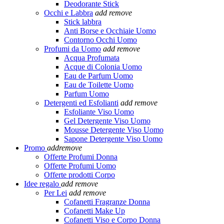
Deodorante Stick
Occhi e Labbra
add
remove
Stick labbra
Anti Borse e Occhiaie Uomo
Contorno Occhi Uomo
Profumi da Uomo
add
remove
Acqua Profumata
Acque di Colonia Uomo
Eau de Parfum Uomo
Eau de Toilette Uomo
Parfum Uomo
Detergenti ed Esfolianti
add
remove
Esfoliante Viso Uomo
Gel Detergente Viso Uomo
Mousse Detergente Viso Uomo
Sapone Detergente Viso Uomo
Promo
add
remove
Offerte Profumi Donna
Offerte Profumi Uomo
Offerte prodotti Corpo
Idee regalo
add
remove
Per Lei
add
remove
Cofanetti Fragranze Donna
Cofanetti Make Up
Cofanetti Viso e Corpo Donna