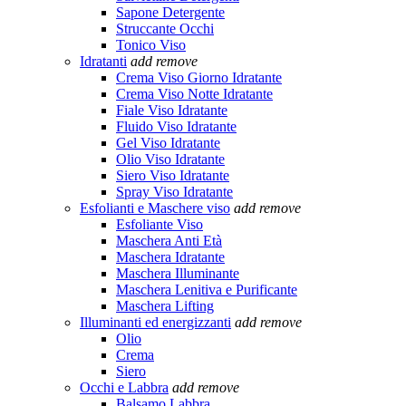
Sapone Detergente
Struccante Occhi
Tonico Viso
Idratanti
add
remove
Crema Viso Giorno Idratante
Crema Viso Notte Idratante
Fiale Viso Idratante
Fluido Viso Idratante
Gel Viso Idratante
Olio Viso Idratante
Siero Viso Idratante
Spray Viso Idratante
Esfolianti e Maschere viso
add
remove
Esfoliante Viso
Maschera Anti Età
Maschera Idratante
Maschera Illuminante
Maschera Lenitiva e Purificante
Maschera Lifting
Illuminanti ed energizzanti
add
remove
Olio
Crema
Siero
Occhi e Labbra
add
remove
Balsamo Labbra