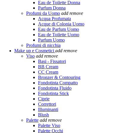
Eau de Toilette Donna
Parfum Donna
Profumi da Uomo
add
remove
Acqua Profumata
Acque di Colonia Uomo
Eau de Parfum Uomo
Eau de Toilette Uomo
Parfum Uomo
Profumi di nicchia
Make up e Cosmetici
add
remove
Viso
add
remove
Basi - Fissatori
BB Cream
CC Cream
Bronzer & Contouring
Fondotinta Compatto
Fondotinta Fluido
Fondotinta Stick
Ciprie
Correttori
Illuminanti
Blush
Palette
add
remove
Palette Viso
Palette Occhi