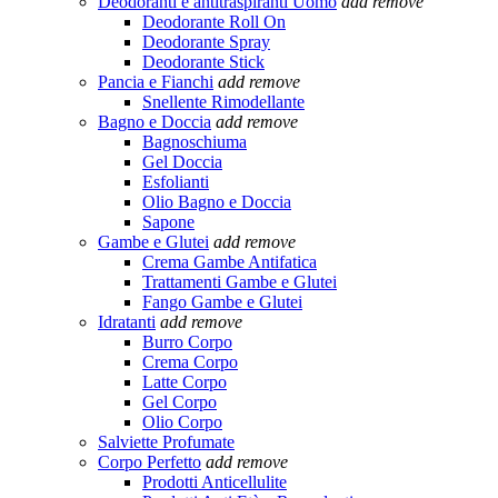
Deodoranti e antitraspiranti Uomo
add
remove
Deodorante Roll On
Deodorante Spray
Deodorante Stick
Pancia e Fianchi
add
remove
Snellente Rimodellante
Bagno e Doccia
add
remove
Bagnoschiuma
Gel Doccia
Esfolianti
Olio Bagno e Doccia
Sapone
Gambe e Glutei
add
remove
Crema Gambe Antifatica
Trattamenti Gambe e Glutei
Fango Gambe e Glutei
Idratanti
add
remove
Burro Corpo
Crema Corpo
Latte Corpo
Gel Corpo
Olio Corpo
Salviette Profumate
Corpo Perfetto
add
remove
Prodotti Anticellulite