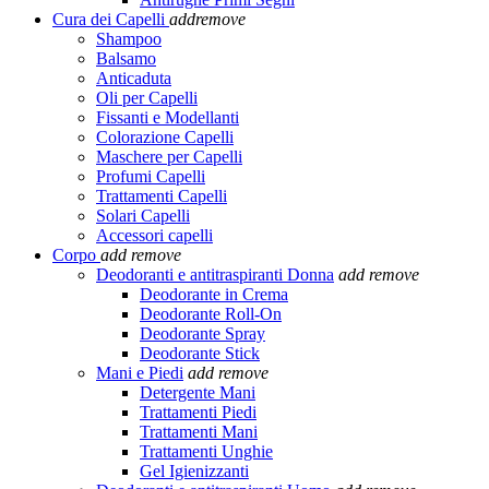
Cura dei Capelli
add
remove
Shampoo
Balsamo
Anticaduta
Oli per Capelli
Fissanti e Modellanti
Colorazione Capelli
Maschere per Capelli
Profumi Capelli
Trattamenti Capelli
Solari Capelli
Accessori capelli
Corpo
add
remove
Deodoranti e antitraspiranti Donna
add
remove
Deodorante in Crema
Deodorante Roll-On
Deodorante Spray
Deodorante Stick
Mani e Piedi
add
remove
Detergente Mani
Trattamenti Piedi
Trattamenti Mani
Trattamenti Unghie
Gel Igienizzanti