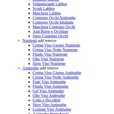
Volumizzante Labbra
Scrub Labbra
Maschera Labbra
Contorno Occhi Antirughe
Contorno Occhi Idratante
Maschera Contorno Occhi
Anti Borse e Occhiaie
Siero Contorno Occhi
Nutrienti
add
remove
Crema Viso Giorno Nutriente
Crema Viso Notte Nutriente
Fluido Viso Nutriente
Olio Viso Nutriente
Siero Viso Nutriente
Antirughe
add
remove
Crema Viso Giorno Antirughe
Crema Viso Notte Antirughe
Fiale Viso Antirughe
Fluido Viso Antirughe
Gel Viso Antirughe
Olio Viso Antirughe
Collo e Decolleté
Siero Viso Antirughe
Lozione Viso Antirughe
Antirughe Primi Segni