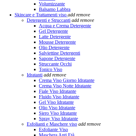
Volumizzante
Balsamo Labbra
Skincare e Trattamenti viso
add
remove
Detergenti e Struccanti
add
remove
Acqua e Crema Detergente
Gel Detergente
Latte Detergente
Mousse Detergente
Olio Detergente
Salviettine Detergenti
Sapone Detergente
Struccante Occhi
Tonico Viso
Idratanti
add
remove
Crema Viso Giorno Idratante
Crema Viso Notte Idratante
Fiale Viso Idratante
Fluido Viso Idratante
Gel Viso Idratante
Olio Viso Idratante
Siero Viso Idratante
Spray Viso Idratante
Esfolianti e Maschere viso
add
remove
Esfoliante Viso
Maschera Anti Età