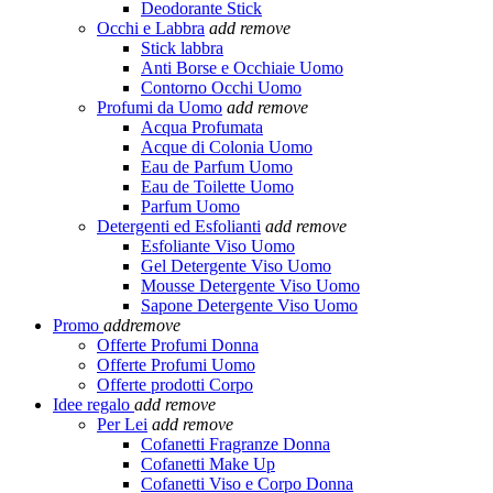
Deodorante Stick
Occhi e Labbra
add
remove
Stick labbra
Anti Borse e Occhiaie Uomo
Contorno Occhi Uomo
Profumi da Uomo
add
remove
Acqua Profumata
Acque di Colonia Uomo
Eau de Parfum Uomo
Eau de Toilette Uomo
Parfum Uomo
Detergenti ed Esfolianti
add
remove
Esfoliante Viso Uomo
Gel Detergente Viso Uomo
Mousse Detergente Viso Uomo
Sapone Detergente Viso Uomo
Promo
add
remove
Offerte Profumi Donna
Offerte Profumi Uomo
Offerte prodotti Corpo
Idee regalo
add
remove
Per Lei
add
remove
Cofanetti Fragranze Donna
Cofanetti Make Up
Cofanetti Viso e Corpo Donna