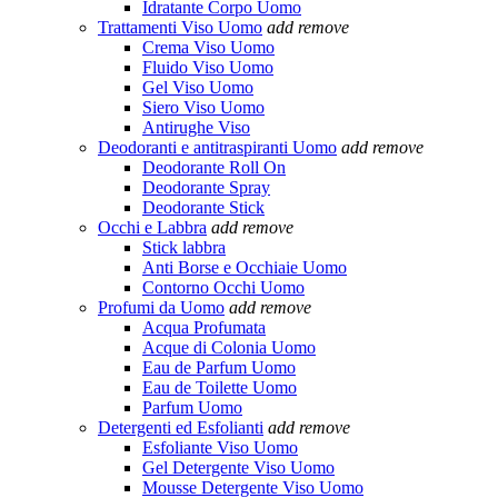
Idratante Corpo Uomo
Trattamenti Viso Uomo
add
remove
Crema Viso Uomo
Fluido Viso Uomo
Gel Viso Uomo
Siero Viso Uomo
Antirughe Viso
Deodoranti e antitraspiranti Uomo
add
remove
Deodorante Roll On
Deodorante Spray
Deodorante Stick
Occhi e Labbra
add
remove
Stick labbra
Anti Borse e Occhiaie Uomo
Contorno Occhi Uomo
Profumi da Uomo
add
remove
Acqua Profumata
Acque di Colonia Uomo
Eau de Parfum Uomo
Eau de Toilette Uomo
Parfum Uomo
Detergenti ed Esfolianti
add
remove
Esfoliante Viso Uomo
Gel Detergente Viso Uomo
Mousse Detergente Viso Uomo