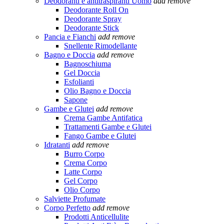
Deodoranti e antitraspiranti Uomo
add
remove
Deodorante Roll On
Deodorante Spray
Deodorante Stick
Pancia e Fianchi
add
remove
Snellente Rimodellante
Bagno e Doccia
add
remove
Bagnoschiuma
Gel Doccia
Esfolianti
Olio Bagno e Doccia
Sapone
Gambe e Glutei
add
remove
Crema Gambe Antifatica
Trattamenti Gambe e Glutei
Fango Gambe e Glutei
Idratanti
add
remove
Burro Corpo
Crema Corpo
Latte Corpo
Gel Corpo
Olio Corpo
Salviette Profumate
Corpo Perfetto
add
remove
Prodotti Anticellulite