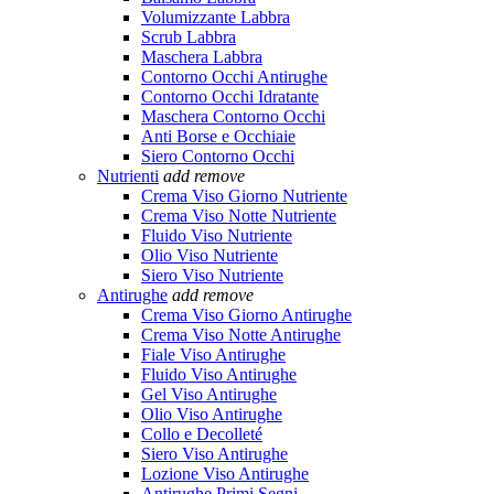
Volumizzante Labbra
Scrub Labbra
Maschera Labbra
Contorno Occhi Antirughe
Contorno Occhi Idratante
Maschera Contorno Occhi
Anti Borse e Occhiaie
Siero Contorno Occhi
Nutrienti
add
remove
Crema Viso Giorno Nutriente
Crema Viso Notte Nutriente
Fluido Viso Nutriente
Olio Viso Nutriente
Siero Viso Nutriente
Antirughe
add
remove
Crema Viso Giorno Antirughe
Crema Viso Notte Antirughe
Fiale Viso Antirughe
Fluido Viso Antirughe
Gel Viso Antirughe
Olio Viso Antirughe
Collo e Decolleté
Siero Viso Antirughe
Lozione Viso Antirughe
Antirughe Primi Segni