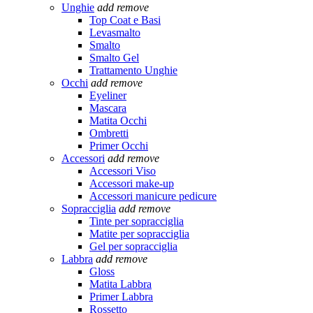
Unghie
add
remove
Top Coat e Basi
Levasmalto
Smalto
Smalto Gel
Trattamento Unghie
Occhi
add
remove
Eyeliner
Mascara
Matita Occhi
Ombretti
Primer Occhi
Accessori
add
remove
Accessori Viso
Accessori make-up
Accessori manicure pedicure
Sopracciglia
add
remove
Tinte per sopracciglia
Matite per sopracciglia
Gel per sopracciglia
Labbra
add
remove
Gloss
Matita Labbra
Primer Labbra
Rossetto