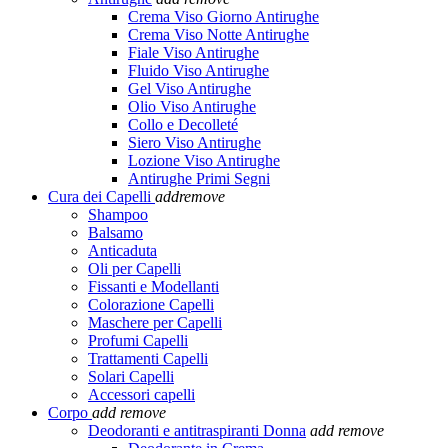
Crema Viso Giorno Antirughe
Crema Viso Notte Antirughe
Fiale Viso Antirughe
Fluido Viso Antirughe
Gel Viso Antirughe
Olio Viso Antirughe
Collo e Decolleté
Siero Viso Antirughe
Lozione Viso Antirughe
Antirughe Primi Segni
Cura dei Capelli
add
remove
Shampoo
Balsamo
Anticaduta
Oli per Capelli
Fissanti e Modellanti
Colorazione Capelli
Maschere per Capelli
Profumi Capelli
Trattamenti Capelli
Solari Capelli
Accessori capelli
Corpo
add
remove
Deodoranti e antitraspiranti Donna
add
remove