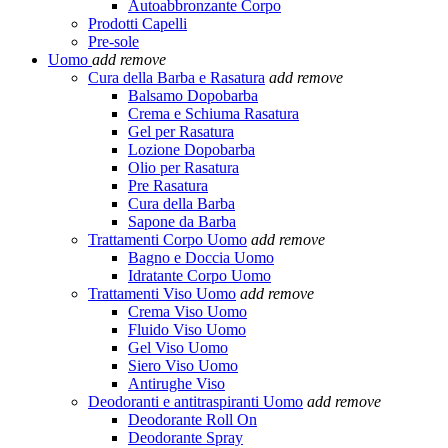
Autoabbronzante Corpo
Prodotti Capelli
Pre-sole
Uomo
add
remove
Cura della Barba e Rasatura
add
remove
Balsamo Dopobarba
Crema e Schiuma Rasatura
Gel per Rasatura
Lozione Dopobarba
Olio per Rasatura
Pre Rasatura
Cura della Barba
Sapone da Barba
Trattamenti Corpo Uomo
add
remove
Bagno e Doccia Uomo
Idratante Corpo Uomo
Trattamenti Viso Uomo
add
remove
Crema Viso Uomo
Fluido Viso Uomo
Gel Viso Uomo
Siero Viso Uomo
Antirughe Viso
Deodoranti e antitraspiranti Uomo
add
remove
Deodorante Roll On
Deodorante Spray