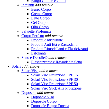
Fango Gambe e Glutei
Idratanti
add
remove
Burro Corpo
Crema Corpo
Latte Corpo
Gel Corpo
Olio Corpo
Salviette Profumate
Corpo Perfetto
add
remove
Prodotti Anticellulite
Prodotti Anti Età e Rassodanti
Prodotti Rimodellanti e Elasticizzanti
Esfolianti
Seno e Decolleté
add
remove
Elasticizzante e Rassodante Seno
Solari
add
remove
Solari Viso
add
remove
Solari Viso Protezione SPF 15
Solari Viso Protezione SPF 30
Solari Viso Protezione SPF 50
Solari Viso Stick Alta Protezione
Doposole
add
remove
Doposole Viso
Doposole Corpo
Doposole Bagno Doccia