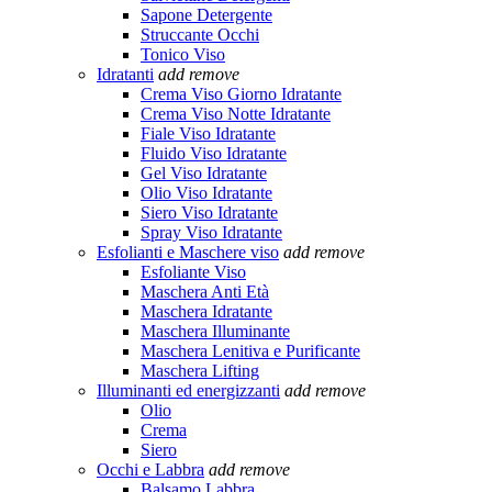
Sapone Detergente
Struccante Occhi
Tonico Viso
Idratanti
add
remove
Crema Viso Giorno Idratante
Crema Viso Notte Idratante
Fiale Viso Idratante
Fluido Viso Idratante
Gel Viso Idratante
Olio Viso Idratante
Siero Viso Idratante
Spray Viso Idratante
Esfolianti e Maschere viso
add
remove
Esfoliante Viso
Maschera Anti Età
Maschera Idratante
Maschera Illuminante
Maschera Lenitiva e Purificante
Maschera Lifting
Illuminanti ed energizzanti
add
remove
Olio
Crema
Siero
Occhi e Labbra
add
remove
Balsamo Labbra