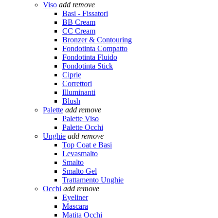
Viso
add
remove
Basi - Fissatori
BB Cream
CC Cream
Bronzer & Contouring
Fondotinta Compatto
Fondotinta Fluido
Fondotinta Stick
Ciprie
Correttori
Illuminanti
Blush
Palette
add
remove
Palette Viso
Palette Occhi
Unghie
add
remove
Top Coat e Basi
Levasmalto
Smalto
Smalto Gel
Trattamento Unghie
Occhi
add
remove
Eyeliner
Mascara
Matita Occhi