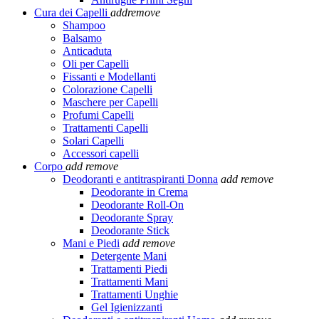
Cura dei Capelli
add
remove
Shampoo
Balsamo
Anticaduta
Oli per Capelli
Fissanti e Modellanti
Colorazione Capelli
Maschere per Capelli
Profumi Capelli
Trattamenti Capelli
Solari Capelli
Accessori capelli
Corpo
add
remove
Deodoranti e antitraspiranti Donna
add
remove
Deodorante in Crema
Deodorante Roll-On
Deodorante Spray
Deodorante Stick
Mani e Piedi
add
remove
Detergente Mani
Trattamenti Piedi
Trattamenti Mani
Trattamenti Unghie
Gel Igienizzanti