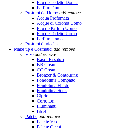
Eau de Toilette Donna
Parfum Donna
Profumi da Uomo
add
remove
Acqua Profumata
Acque di Colonia Uomo
Eau de Parfum Uomo
Eau de Toilette Uomo
Parfum Uomo
Profumi di nicchia
Make up e Cosmetici
add
remove
Viso
add
remove
Basi - Fissatori
BB Cream
CC Cream
Bronzer & Contouring
Fondotinta Compatto
Fondotinta Fluido
Fondotinta Stick
Ciprie
Correttori
Illuminanti
Blush
Palette
add
remove
Palette Viso
Palette Occhi