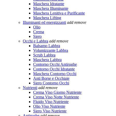
Maschera Idratante
Maschera Illuminante
Maschera Lenitiva e Purificante
Maschera Lifting
Illuminanti ed energizzanti
add
remove
Olio
Crema
Siero
Occhi e Labbra
add
remove
Balsamo Labbra
Volumizzante Labbra
Scrub Labbra
Maschera Labbra
Contorno Occhi Antirughe
Contorno Occhi Idratante
Maschera Contorno Occhi
Anti Borse e Occhiaie
Siero Contorno Occhi
Nutrienti
add
remove
Crema Viso Giorno Nutriente
Crema Viso Notte Nutriente
Fluido Viso Nutriente
Olio Viso Nutriente
Siero Viso Nutriente
Antirughe
add
remove