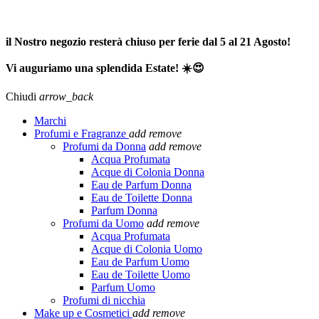
SPEDIZIONE GRATUITA A PARTIRE DA 65,00€ >>>
il Nostro negozio resterà chiuso per ferie dal 5 al 21 Agosto!
Vi auguriamo una splendida Estate! ☀️😍
Chiudi
arrow_back
Marchi
Profumi e Fragranze
add
remove
Profumi da Donna
add
remove
Acqua Profumata
Acque di Colonia Donna
Eau de Parfum Donna
Eau de Toilette Donna
Parfum Donna
Profumi da Uomo
add
remove
Acqua Profumata
Acque di Colonia Uomo
Eau de Parfum Uomo
Eau de Toilette Uomo
Parfum Uomo
Profumi di nicchia
Make up e Cosmetici
add
remove