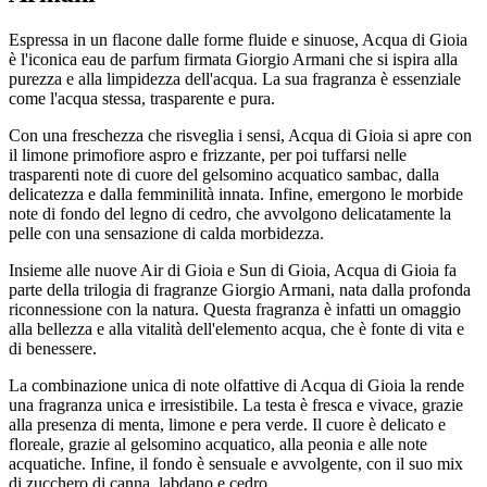
Espressa in un flacone dalle forme fluide e sinuose, Acqua di Gioia
è l'iconica eau de parfum firmata Giorgio Armani che si ispira alla
purezza e alla limpidezza dell'acqua. La sua fragranza è essenziale
come l'acqua stessa, trasparente e pura.
Con una freschezza che risveglia i sensi, Acqua di Gioia si apre con
il limone primofiore aspro e frizzante, per poi tuffarsi nelle
trasparenti note di cuore del gelsomino acquatico sambac, dalla
delicatezza e dalla femminilità innata. Infine, emergono le morbide
note di fondo del legno di cedro, che avvolgono delicatamente la
pelle con una sensazione di calda morbidezza.
Insieme alle nuove Air di Gioia e Sun di Gioia, Acqua di Gioia fa
parte della trilogia di fragranze Giorgio Armani, nata dalla profonda
riconnessione con la natura. Questa fragranza è infatti un omaggio
alla bellezza e alla vitalità dell'elemento acqua, che è fonte di vita e
di benessere.
La combinazione unica di note olfattive di Acqua di Gioia la rende
una fragranza unica e irresistibile. La testa è fresca e vivace, grazie
alla presenza di menta, limone e pera verde. Il cuore è delicato e
floreale, grazie al gelsomino acquatico, alla peonia e alle note
acquatiche. Infine, il fondo è sensuale e avvolgente, con il suo mix
di zucchero di canna, labdano e cedro.