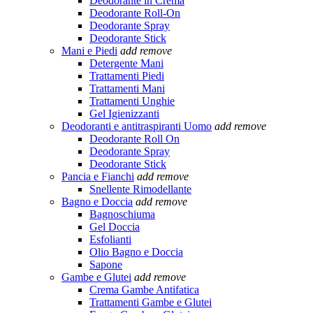
Deodorante in Crema
Deodorante Roll-On
Deodorante Spray
Deodorante Stick
Mani e Piedi
add
remove
Detergente Mani
Trattamenti Piedi
Trattamenti Mani
Trattamenti Unghie
Gel Igienizzanti
Deodoranti e antitraspiranti Uomo
add
remove
Deodorante Roll On
Deodorante Spray
Deodorante Stick
Pancia e Fianchi
add
remove
Snellente Rimodellante
Bagno e Doccia
add
remove
Bagnoschiuma
Gel Doccia
Esfolianti
Olio Bagno e Doccia
Sapone
Gambe e Glutei
add
remove
Crema Gambe Antifatica
Trattamenti Gambe e Glutei