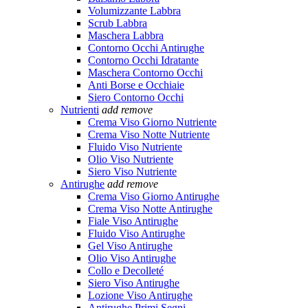
Volumizzante Labbra
Scrub Labbra
Maschera Labbra
Contorno Occhi Antirughe
Contorno Occhi Idratante
Maschera Contorno Occhi
Anti Borse e Occhiaie
Siero Contorno Occhi
Nutrienti
add
remove
Crema Viso Giorno Nutriente
Crema Viso Notte Nutriente
Fluido Viso Nutriente
Olio Viso Nutriente
Siero Viso Nutriente
Antirughe
add
remove
Crema Viso Giorno Antirughe
Crema Viso Notte Antirughe
Fiale Viso Antirughe
Fluido Viso Antirughe
Gel Viso Antirughe
Olio Viso Antirughe
Collo e Decolleté
Siero Viso Antirughe
Lozione Viso Antirughe
Antirughe Primi Segni