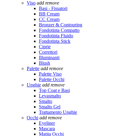
Viso
add
remove
Basi - Fissatori
BB Cream
CC Cream
Bronzer & Contouring
Fondotinta Compatto
Fondotinta Fluido
Fondotinta Stick
Ciprie
Correttori
Illuminanti
Blush
Palette
add
remove
Palette Viso
Palette Occhi
Unghie
add
remove
Top Coat e Basi
Levasmalto
Smalto
Smalto Gel
Trattamento Unghie
Occhi
add
remove
Eyeliner
Mascara
Matita Occhi