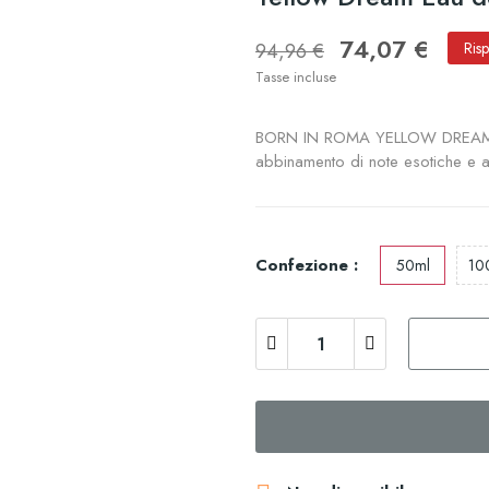
74,07 €
94,96 €
Ris
Tasse incluse
BORN IN ROMA YELLOW DREAM PER 
abbinamento di note esotiche e 
Confezione :
50ml
10