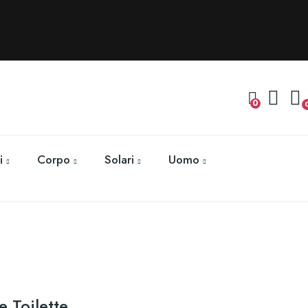
0
i
Corpo
Solari
Uomo
 Toilette