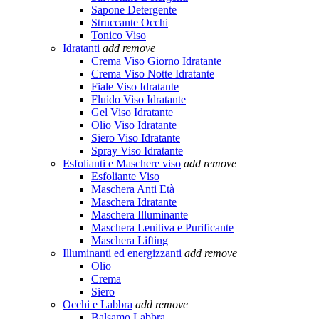
Sapone Detergente
Struccante Occhi
Tonico Viso
Idratanti
add
remove
Crema Viso Giorno Idratante
Crema Viso Notte Idratante
Fiale Viso Idratante
Fluido Viso Idratante
Gel Viso Idratante
Olio Viso Idratante
Siero Viso Idratante
Spray Viso Idratante
Esfolianti e Maschere viso
add
remove
Esfoliante Viso
Maschera Anti Età
Maschera Idratante
Maschera Illuminante
Maschera Lenitiva e Purificante
Maschera Lifting
Illuminanti ed energizzanti
add
remove
Olio
Crema
Siero
Occhi e Labbra
add
remove
Balsamo Labbra