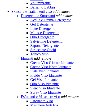
Volumizzante
Balsamo Labbra
Skincare e Trattamenti viso
add
remove
Detergenti e Struccanti
add
remove
Acqua e Crema Detergente
Gel Detergente
Latte Detergente
Mousse Detergente
Olio Detergente
Salviettine Detergenti
Sapone Detergente
Struccante Occhi
Tonico Viso
Idratanti
add
remove
Crema Viso Giorno Idratante
Crema Viso Notte Idratante
Fiale Viso Idratante
Fluido Viso Idratante
Gel Viso Idratante
Olio Viso Idratante
Siero Viso Idratante
Spray Viso Idratante
Esfolianti e Maschere viso
add
remove
Esfoliante Viso
Maschera Anti Età