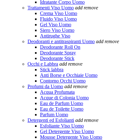
Idratante Corpo Uomo
Trattamenti Viso Uomo
add
remove
Crema Viso Uomo
Fluido Viso Uomo
Gel Viso Uomo
Siero Viso Uomo
Antirughe Viso
Deodoranti e antitraspiranti Uomo
add
remove
Deodorante Roll On
Deodorante Spray
Deodorante Stick
Occhi e Labbra
add
remove
Stick labbra
Anti Borse e Occhiaie Uomo
Contorno Occhi Uomo
Profumi da Uomo
add
remove
Acqua Profumata
Acque di Colonia Uomo
Eau de Parfum Uomo
Eau de Toilette Uomo
Parfum Uomo
Detergenti ed Esfolianti
add
remove
Esfoliante Viso Uomo
Gel Detergente Viso Uomo
Mousse Detergente Viso Uomo