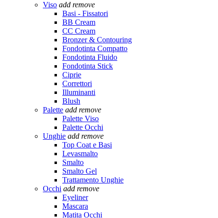
Viso
add
remove
Basi - Fissatori
BB Cream
CC Cream
Bronzer & Contouring
Fondotinta Compatto
Fondotinta Fluido
Fondotinta Stick
Ciprie
Correttori
Illuminanti
Blush
Palette
add
remove
Palette Viso
Palette Occhi
Unghie
add
remove
Top Coat e Basi
Levasmalto
Smalto
Smalto Gel
Trattamento Unghie
Occhi
add
remove
Eyeliner
Mascara
Matita Occhi