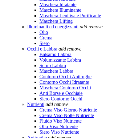
Maschera Idratante
Maschera Illuminante
Maschera Lenitiva e Purificante
Maschera Lifting
Illuminanti ed energizzanti
add
remove
Olio
Crema
Siero
Occhi e Labbra
add
remove
Balsamo Labbra
Volumizzante Labbra
Scrub Labbra
Maschera Labbra
Contorno Occhi Antirughe
Contorno Occhi Idratante
Maschera Contorno Occhi
Anti Borse e Occhiaie
Siero Contorno Occhi
Nutrienti
add
remove
Crema Viso Giorno Nutriente
Crema Viso Notte Nutriente
Fluido Viso Nutriente
Olio Viso Nutriente
Siero Viso Nutriente
Antirughe
add
remove