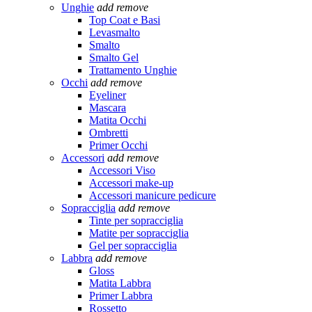
Unghie
add
remove
Top Coat e Basi
Levasmalto
Smalto
Smalto Gel
Trattamento Unghie
Occhi
add
remove
Eyeliner
Mascara
Matita Occhi
Ombretti
Primer Occhi
Accessori
add
remove
Accessori Viso
Accessori make-up
Accessori manicure pedicure
Sopracciglia
add
remove
Tinte per sopracciglia
Matite per sopracciglia
Gel per sopracciglia
Labbra
add
remove
Gloss
Matita Labbra
Primer Labbra
Rossetto