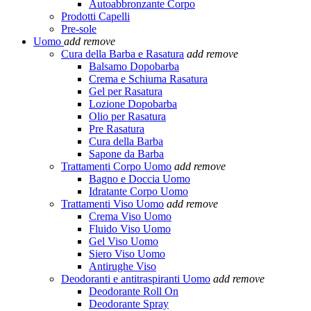
Autoabbronzante Corpo
Prodotti Capelli
Pre-sole
Uomo
add
remove
Cura della Barba e Rasatura
add
remove
Balsamo Dopobarba
Crema e Schiuma Rasatura
Gel per Rasatura
Lozione Dopobarba
Olio per Rasatura
Pre Rasatura
Cura della Barba
Sapone da Barba
Trattamenti Corpo Uomo
add
remove
Bagno e Doccia Uomo
Idratante Corpo Uomo
Trattamenti Viso Uomo
add
remove
Crema Viso Uomo
Fluido Viso Uomo
Gel Viso Uomo
Siero Viso Uomo
Antirughe Viso
Deodoranti e antitraspiranti Uomo
add
remove
Deodorante Roll On
Deodorante Spray