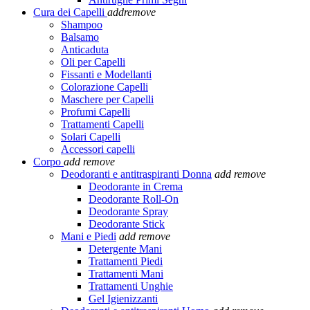
Cura dei Capelli
add
remove
Shampoo
Balsamo
Anticaduta
Oli per Capelli
Fissanti e Modellanti
Colorazione Capelli
Maschere per Capelli
Profumi Capelli
Trattamenti Capelli
Solari Capelli
Accessori capelli
Corpo
add
remove
Deodoranti e antitraspiranti Donna
add
remove
Deodorante in Crema
Deodorante Roll-On
Deodorante Spray
Deodorante Stick
Mani e Piedi
add
remove
Detergente Mani
Trattamenti Piedi
Trattamenti Mani
Trattamenti Unghie
Gel Igienizzanti