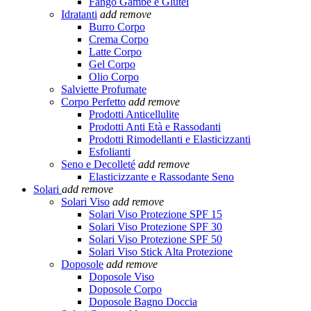
Fango Gambe e Glutei
Idratanti
add
remove
Burro Corpo
Crema Corpo
Latte Corpo
Gel Corpo
Olio Corpo
Salviette Profumate
Corpo Perfetto
add
remove
Prodotti Anticellulite
Prodotti Anti Età e Rassodanti
Prodotti Rimodellanti e Elasticizzanti
Esfolianti
Seno e Decolleté
add
remove
Elasticizzante e Rassodante Seno
Solari
add
remove
Solari Viso
add
remove
Solari Viso Protezione SPF 15
Solari Viso Protezione SPF 30
Solari Viso Protezione SPF 50
Solari Viso Stick Alta Protezione
Doposole
add
remove
Doposole Viso
Doposole Corpo
Doposole Bagno Doccia