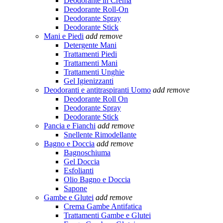
Deodorante in Crema
Deodorante Roll-On
Deodorante Spray
Deodorante Stick
Mani e Piedi
add
remove
Detergente Mani
Trattamenti Piedi
Trattamenti Mani
Trattamenti Unghie
Gel Igienizzanti
Deodoranti e antitraspiranti Uomo
add
remove
Deodorante Roll On
Deodorante Spray
Deodorante Stick
Pancia e Fianchi
add
remove
Snellente Rimodellante
Bagno e Doccia
add
remove
Bagnoschiuma
Gel Doccia
Esfolianti
Olio Bagno e Doccia
Sapone
Gambe e Glutei
add
remove
Crema Gambe Antifatica
Trattamenti Gambe e Glutei