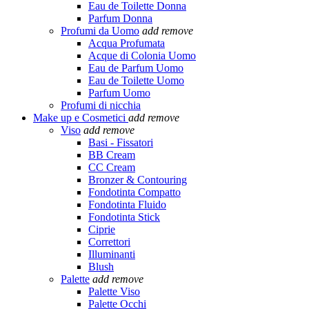
Eau de Toilette Donna
Parfum Donna
Profumi da Uomo
add
remove
Acqua Profumata
Acque di Colonia Uomo
Eau de Parfum Uomo
Eau de Toilette Uomo
Parfum Uomo
Profumi di nicchia
Make up e Cosmetici
add
remove
Viso
add
remove
Basi - Fissatori
BB Cream
CC Cream
Bronzer & Contouring
Fondotinta Compatto
Fondotinta Fluido
Fondotinta Stick
Ciprie
Correttori
Illuminanti
Blush
Palette
add
remove
Palette Viso
Palette Occhi