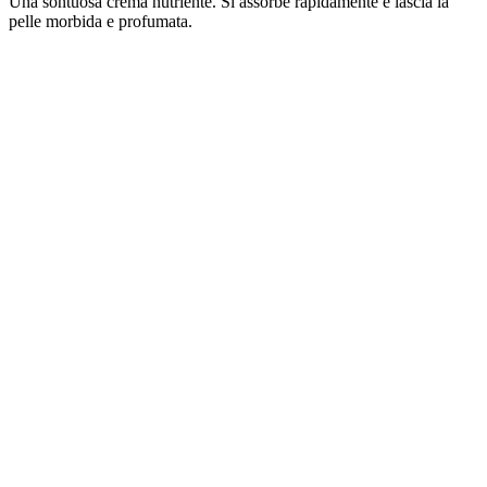
Una sontuosa crema nutriente. Si assorbe rapidamente e lascia la
pelle morbida e profumata.