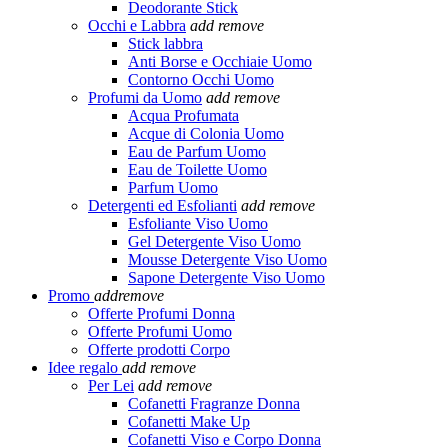
Deodorante Stick
Occhi e Labbra
add
remove
Stick labbra
Anti Borse e Occhiaie Uomo
Contorno Occhi Uomo
Profumi da Uomo
add
remove
Acqua Profumata
Acque di Colonia Uomo
Eau de Parfum Uomo
Eau de Toilette Uomo
Parfum Uomo
Detergenti ed Esfolianti
add
remove
Esfoliante Viso Uomo
Gel Detergente Viso Uomo
Mousse Detergente Viso Uomo
Sapone Detergente Viso Uomo
Promo
add
remove
Offerte Profumi Donna
Offerte Profumi Uomo
Offerte prodotti Corpo
Idee regalo
add
remove
Per Lei
add
remove
Cofanetti Fragranze Donna
Cofanetti Make Up
Cofanetti Viso e Corpo Donna