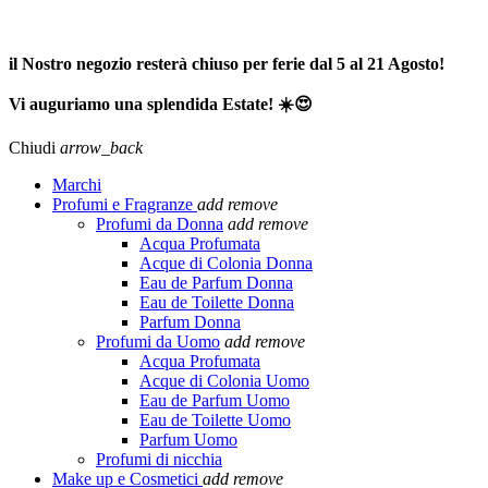
SPEDIZIONE GRATUITA A PARTIRE DA 65,00€ >>>
il Nostro negozio resterà chiuso per ferie dal 5 al 21 Agosto!
Vi auguriamo una splendida Estate! ☀️😍
Chiudi
arrow_back
Marchi
Profumi e Fragranze
add
remove
Profumi da Donna
add
remove
Acqua Profumata
Acque di Colonia Donna
Eau de Parfum Donna
Eau de Toilette Donna
Parfum Donna
Profumi da Uomo
add
remove
Acqua Profumata
Acque di Colonia Uomo
Eau de Parfum Uomo
Eau de Toilette Uomo
Parfum Uomo
Profumi di nicchia
Make up e Cosmetici
add
remove