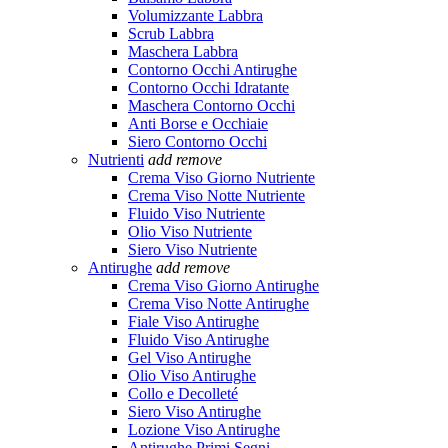
Volumizzante Labbra
Scrub Labbra
Maschera Labbra
Contorno Occhi Antirughe
Contorno Occhi Idratante
Maschera Contorno Occhi
Anti Borse e Occhiaie
Siero Contorno Occhi
Nutrienti
add
remove
Crema Viso Giorno Nutriente
Crema Viso Notte Nutriente
Fluido Viso Nutriente
Olio Viso Nutriente
Siero Viso Nutriente
Antirughe
add
remove
Crema Viso Giorno Antirughe
Crema Viso Notte Antirughe
Fiale Viso Antirughe
Fluido Viso Antirughe
Gel Viso Antirughe
Olio Viso Antirughe
Collo e Decolleté
Siero Viso Antirughe
Lozione Viso Antirughe
Antirughe Primi Segni