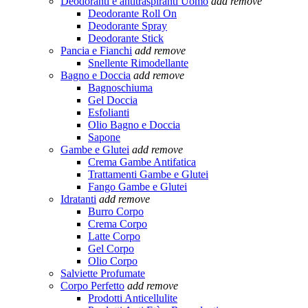
Deodoranti e antitraspiranti Uomo
add
remove
Deodorante Roll On
Deodorante Spray
Deodorante Stick
Pancia e Fianchi
add
remove
Snellente Rimodellante
Bagno e Doccia
add
remove
Bagnoschiuma
Gel Doccia
Esfolianti
Olio Bagno e Doccia
Sapone
Gambe e Glutei
add
remove
Crema Gambe Antifatica
Trattamenti Gambe e Glutei
Fango Gambe e Glutei
Idratanti
add
remove
Burro Corpo
Crema Corpo
Latte Corpo
Gel Corpo
Olio Corpo
Salviette Profumate
Corpo Perfetto
add
remove
Prodotti Anticellulite