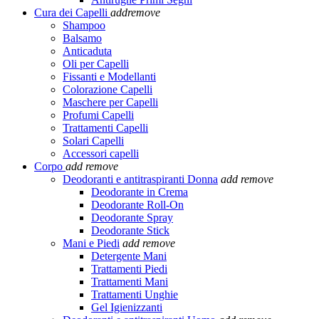
Cura dei Capelli
add
remove
Shampoo
Balsamo
Anticaduta
Oli per Capelli
Fissanti e Modellanti
Colorazione Capelli
Maschere per Capelli
Profumi Capelli
Trattamenti Capelli
Solari Capelli
Accessori capelli
Corpo
add
remove
Deodoranti e antitraspiranti Donna
add
remove
Deodorante in Crema
Deodorante Roll-On
Deodorante Spray
Deodorante Stick
Mani e Piedi
add
remove
Detergente Mani
Trattamenti Piedi
Trattamenti Mani
Trattamenti Unghie
Gel Igienizzanti