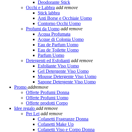
Deodorante Stick
Occhi e Labbra
add
remove
Stick labbra
Anti Borse e Occhiaie Uomo
Contorno Occhi Uomo
Profumi da Uomo
add
remove
Acqua Profumata
Acque di Colonia Uomo
Eau de Parfum Uomo
Eau de Toilette Uomo
Parfum Uomo
Detergenti ed Esfolianti
add
remove
Esfoliante Viso Uomo
Gel Detergente Viso Uomo
Mousse Detergente Viso Uomo
Sapone Detergente Viso Uomo
Promo
add
remove
Offerte Profumi Donna
Offerte Profumi Uomo
Offerte prodotti Corpo
Idee regalo
add
remove
Per Lei
add
remove
Cofanetti Fragranze Donna
Cofanetti Make Up
Cofanetti Viso e Corpo Donna