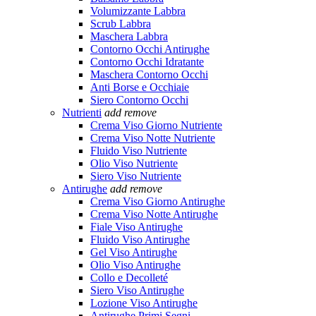
Volumizzante Labbra
Scrub Labbra
Maschera Labbra
Contorno Occhi Antirughe
Contorno Occhi Idratante
Maschera Contorno Occhi
Anti Borse e Occhiaie
Siero Contorno Occhi
Nutrienti
add
remove
Crema Viso Giorno Nutriente
Crema Viso Notte Nutriente
Fluido Viso Nutriente
Olio Viso Nutriente
Siero Viso Nutriente
Antirughe
add
remove
Crema Viso Giorno Antirughe
Crema Viso Notte Antirughe
Fiale Viso Antirughe
Fluido Viso Antirughe
Gel Viso Antirughe
Olio Viso Antirughe
Collo e Decolleté
Siero Viso Antirughe
Lozione Viso Antirughe
Antirughe Primi Segni