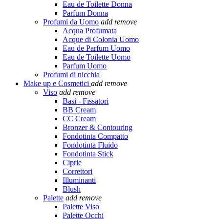
Eau de Toilette Donna
Parfum Donna
Profumi da Uomo
add
remove
Acqua Profumata
Acque di Colonia Uomo
Eau de Parfum Uomo
Eau de Toilette Uomo
Parfum Uomo
Profumi di nicchia
Make up e Cosmetici
add
remove
Viso
add
remove
Basi - Fissatori
BB Cream
CC Cream
Bronzer & Contouring
Fondotinta Compatto
Fondotinta Fluido
Fondotinta Stick
Ciprie
Correttori
Illuminanti
Blush
Palette
add
remove
Palette Viso
Palette Occhi