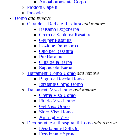
Autoabbronzante Corpo
Prodotti Capelli
Pre-sole
Uomo
add
remove
Cura della Barba e Rasatura
add
remove
Balsamo Dopobarba
Crema e Schiuma Rasatura
Gel per Rasatura
Lozione Dopobarba
Olio per Rasatura
Pre Rasatura
Cura della Barba
Sapone da Barba
Trattamenti Corpo Uomo
add
remove
Bagno e Doccia Uomo
Idratante Corpo Uomo
Trattamenti Viso Uomo
add
remove
Crema Viso Uomo
Fluido Viso Uomo
Gel Viso Uomo
Siero Viso Uomo
Antirughe Viso
Deodoranti e antitraspiranti Uomo
add
remove
Deodorante Roll On
Deodorante Spray