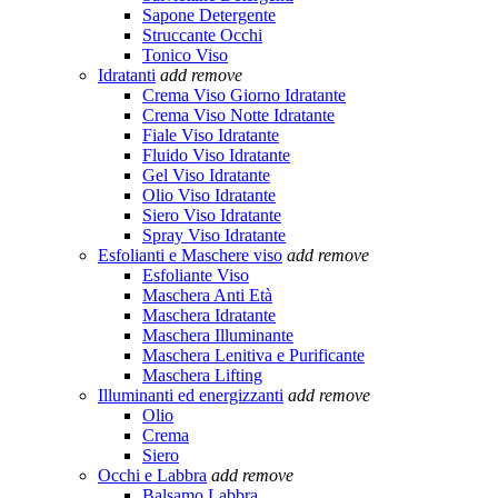
Sapone Detergente
Struccante Occhi
Tonico Viso
Idratanti
add
remove
Crema Viso Giorno Idratante
Crema Viso Notte Idratante
Fiale Viso Idratante
Fluido Viso Idratante
Gel Viso Idratante
Olio Viso Idratante
Siero Viso Idratante
Spray Viso Idratante
Esfolianti e Maschere viso
add
remove
Esfoliante Viso
Maschera Anti Età
Maschera Idratante
Maschera Illuminante
Maschera Lenitiva e Purificante
Maschera Lifting
Illuminanti ed energizzanti
add
remove
Olio
Crema
Siero
Occhi e Labbra
add
remove
Balsamo Labbra