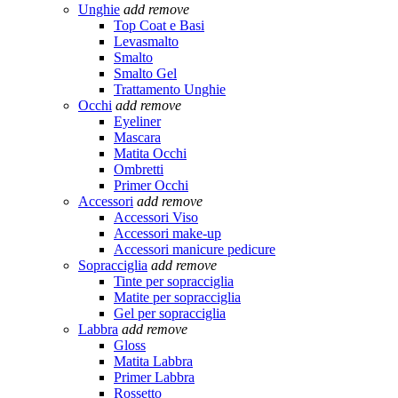
Unghie
add
remove
Top Coat e Basi
Levasmalto
Smalto
Smalto Gel
Trattamento Unghie
Occhi
add
remove
Eyeliner
Mascara
Matita Occhi
Ombretti
Primer Occhi
Accessori
add
remove
Accessori Viso
Accessori make-up
Accessori manicure pedicure
Sopracciglia
add
remove
Tinte per sopracciglia
Matite per sopracciglia
Gel per sopracciglia
Labbra
add
remove
Gloss
Matita Labbra
Primer Labbra
Rossetto