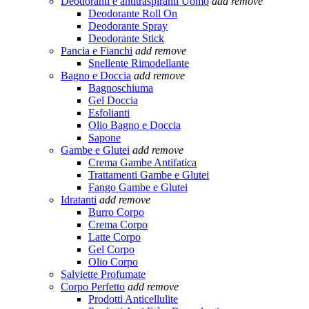
Deodoranti e antitraspiranti Uomo
add
remove
Deodorante Roll On
Deodorante Spray
Deodorante Stick
Pancia e Fianchi
add
remove
Snellente Rimodellante
Bagno e Doccia
add
remove
Bagnoschiuma
Gel Doccia
Esfolianti
Olio Bagno e Doccia
Sapone
Gambe e Glutei
add
remove
Crema Gambe Antifatica
Trattamenti Gambe e Glutei
Fango Gambe e Glutei
Idratanti
add
remove
Burro Corpo
Crema Corpo
Latte Corpo
Gel Corpo
Olio Corpo
Salviette Profumate
Corpo Perfetto
add
remove
Prodotti Anticellulite