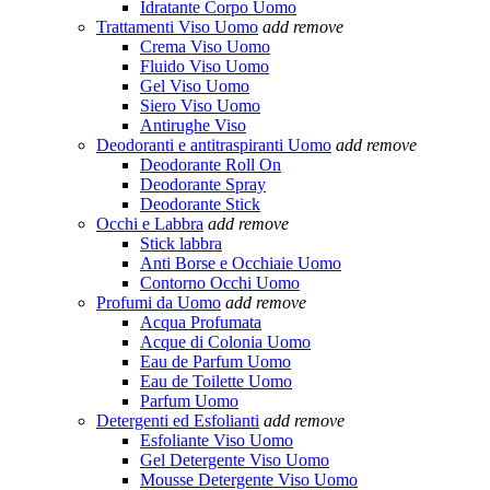
Idratante Corpo Uomo
Trattamenti Viso Uomo
add
remove
Crema Viso Uomo
Fluido Viso Uomo
Gel Viso Uomo
Siero Viso Uomo
Antirughe Viso
Deodoranti e antitraspiranti Uomo
add
remove
Deodorante Roll On
Deodorante Spray
Deodorante Stick
Occhi e Labbra
add
remove
Stick labbra
Anti Borse e Occhiaie Uomo
Contorno Occhi Uomo
Profumi da Uomo
add
remove
Acqua Profumata
Acque di Colonia Uomo
Eau de Parfum Uomo
Eau de Toilette Uomo
Parfum Uomo
Detergenti ed Esfolianti
add
remove
Esfoliante Viso Uomo
Gel Detergente Viso Uomo
Mousse Detergente Viso Uomo