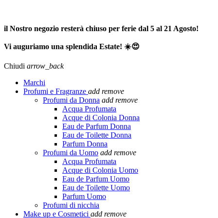
SPEDIZIONE GRATUITA A PARTIRE DA 65,00€ >>>
il Nostro negozio resterà chiuso per ferie dal 5 al 21 Agosto!
Vi auguriamo una splendida Estate! ☀️😍
Chiudi
arrow_back
Marchi
Profumi e Fragranze
add
remove
Profumi da Donna
add
remove
Acqua Profumata
Acque di Colonia Donna
Eau de Parfum Donna
Eau de Toilette Donna
Parfum Donna
Profumi da Uomo
add
remove
Acqua Profumata
Acque di Colonia Uomo
Eau de Parfum Uomo
Eau de Toilette Uomo
Parfum Uomo
Profumi di nicchia
Make up e Cosmetici
add
remove