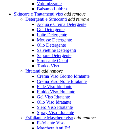
Volumizzante
Balsamo Labbra
Skincare e Trattamenti viso
add
remove
Detergenti e Struccanti
add
remove
Acqua e Crema Detergente
Gel Detergente
Latte Detergente
Mousse Detergente
Olio Detergente
Salviettine Detergenti
Sapone Detergente
Struccante Occhi
Tonico Viso
Idratanti
add
remove
Crema Viso Giorno Idratante
Crema Viso Notte Idratante
Fiale Viso Idratante
Fluido Viso Idratante
Gel Viso Idratante
Olio Viso Idratante
Siero Viso Idratante
Spray Viso Idratante
Esfolianti e Maschere viso
add
remove
Esfoliante Viso
Maschera Anti Età