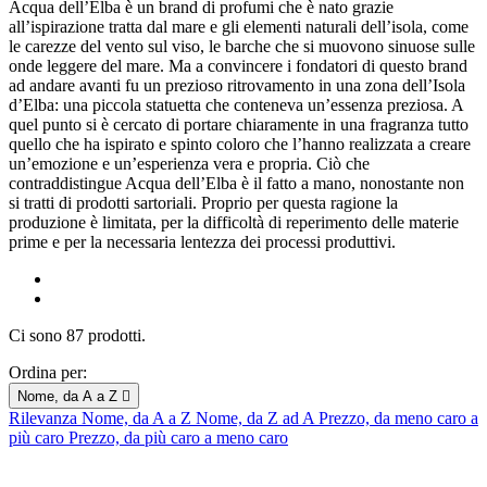
Acqua dell’Elba è un brand di profumi che è nato grazie
all’ispirazione tratta dal mare e gli elementi naturali dell’isola, come
le carezze del vento sul viso, le barche che si muovono sinuose sulle
onde leggere del mare. Ma a convincere i fondatori di questo brand
ad andare avanti fu un prezioso ritrovamento in una zona dell’Isola
d’Elba: una piccola statuetta che conteneva un’essenza preziosa. A
quel punto si è cercato di portare chiaramente in una fragranza tutto
quello che ha ispirato e spinto coloro che l’hanno realizzata a creare
un’emozione e un’esperienza vera e propria. Ciò che
contraddistingue Acqua dell’Elba è il fatto a mano, nonostante non
si tratti di prodotti sartoriali. Proprio per questa ragione la
produzione è limitata, per la difficoltà di reperimento delle materie
prime e per la necessaria lentezza dei processi produttivi.
Ci sono 87 prodotti.
Ordina per:
Nome, da A a Z

Rilevanza
Nome, da A a Z
Nome, da Z ad A
Prezzo, da meno caro a
più caro
Prezzo, da più caro a meno caro