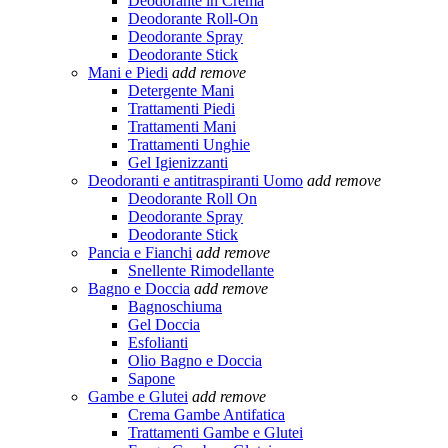
Deodorante in Crema
Deodorante Roll-On
Deodorante Spray
Deodorante Stick
Mani e Piedi
add
remove
Detergente Mani
Trattamenti Piedi
Trattamenti Mani
Trattamenti Unghie
Gel Igienizzanti
Deodoranti e antitraspiranti Uomo
add
remove
Deodorante Roll On
Deodorante Spray
Deodorante Stick
Pancia e Fianchi
add
remove
Snellente Rimodellante
Bagno e Doccia
add
remove
Bagnoschiuma
Gel Doccia
Esfolianti
Olio Bagno e Doccia
Sapone
Gambe e Glutei
add
remove
Crema Gambe Antifatica
Trattamenti Gambe e Glutei