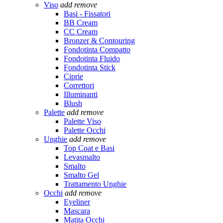
Viso
add
remove
Basi - Fissatori
BB Cream
CC Cream
Bronzer & Contouring
Fondotinta Compatto
Fondotinta Fluido
Fondotinta Stick
Ciprie
Correttori
Illuminanti
Blush
Palette
add
remove
Palette Viso
Palette Occhi
Unghie
add
remove
Top Coat e Basi
Levasmalto
Smalto
Smalto Gel
Trattamento Unghie
Occhi
add
remove
Eyeliner
Mascara
Matita Occhi