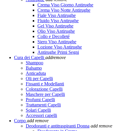
Crema Viso Giorno Antirughe
Crema Viso Notte Antirughe
Fiale Viso Antirughe
Fluido Viso Antirughe
Gel Viso Antirughe
Olio Viso Antirughe
Collo e Decolleté
Siero Viso Antirughe
Lozione Viso Antirughe
Antirughe Primi Segni
Cura dei Capelli
add
remove
Shampoo
Balsamo
Anticaduta
Oli per Capelli
Fissanti e Modellanti
Colorazione Capelli
Maschere per Capelli
Profumi Capelli
Trattamenti Capelli
Solari Capelli
Accessori capelli
Corpo
add
remove
Deodoranti e antitraspiranti Donna
add
remove