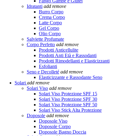
Fango Gambe e Glutei
Idratanti
add
remove
Burro Corpo
Crema Corpo
Latte Corpo
Gel Corpo
Olio Corpo
Salviette Profumate
Corpo Perfetto
add
remove
Prodotti Anticellulite
Prodotti Anti Età e Rassodanti
Prodotti Rimodellanti e Elasticizzanti
Esfolianti
Seno e Decolleté
add
remove
Elasticizzante e Rassodante Seno
Solari
add
remove
Solari Viso
add
remove
Solari Viso Protezione SPF 15
Solari Viso Protezione SPF 30
Solari Viso Protezione SPF 50
Solari Viso Stick Alta Protezione
Doposole
add
remove
Doposole Viso
Doposole Corpo
Doposole Bagno Doccia