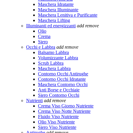
Maschera Idratante
Maschera Illuminante
Maschera Lenitiva e Purificante
Maschera Lifting
Illuminanti ed energizzanti
add
remove
Olio
Crema
Siero
Occhi e Labbra
add
remove
Balsamo Labbra
Volumizzante Labbra
Scrub Labbra
Maschera Labbra
Contorno Occhi Antirughe
Contorno Occhi Idratante
Maschera Contorno Occhi
Anti Borse e Occhiaie
Siero Contorno Occhi
Nutrienti
add
remove
Crema Viso Giorno Nutriente
Crema Viso Notte Nutriente
Fluido Viso Nutriente
Olio Viso Nutriente
Siero Viso Nutriente
Antirughe
add
remove