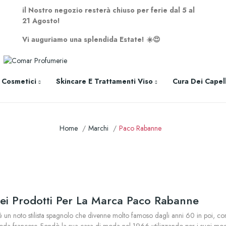
il Nostro negozio resterà chiuso per ferie dal 5 al
21 Agosto!
>>
Vi auguriamo una splendida Estate! ☀️😍
 Cosmetici
Skincare E Trattamenti Viso
Cura Dei Capell
Home
Marchi
Paco Rabanne
ei Prodotti Per La Marca Paco Rabanne
un noto stilista spagnolo che divenne molto famoso dagli anni 60 in poi, con u