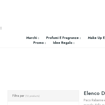
SPEDIZIONE GRATUITA A PARTIRE DA 65,00€ >
Marchi
Profumi E Fragranze
Make Up E
Promo
Idee Regalo
Elenco D
Filtra per
(12 products)
Paco Rabanne è 