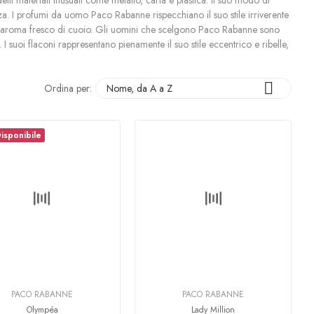
 materiali inusuali come metallo, carta e plastica. Il suo modo di
nza. I profumi da uomo Paco Rabanne rispecchiano il suo stile irriverente
e e aroma fresco di cuoio. Gli uomini che scelgono Paco Rabanne sono
 I suoi flaconi rappresentano pienamente il suo stile eccentrico e ribelle,

Ordina per:
Nome, da A a Z
isponibile
PACO RABANNE
PACO RABANNE
Olympéa
Lady Million