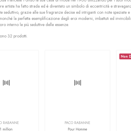
a francese. Fondò la sua casa di moda nel 1966 utilizzando per i suoi modelli
re artista ha fatto strada ed è diventato un simbolo di eccentricità e stravaga
 seduttivo, grazie alle sue fragranze decise ed intriganti con note speziat
 nonché la perfetta esemplificazione degli eroi moderni, imbattuti ed invincibili.
ro interno le più seduttive delle essenze.
sono 32 prodotti.
Non D
O RABANNE
PACO RABANNE
1 million
Pour Homme