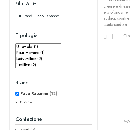
mondo della mod
Filtri Attivi
creare e di esse
e profondamente
Brand : Paco Rabanne
audaci, sportivi
contenendo al lo
Tipologia
Ci 
Brand
Paco Rabanne
(12)
Ripristina
Confezione
PAC
30ml
(2)