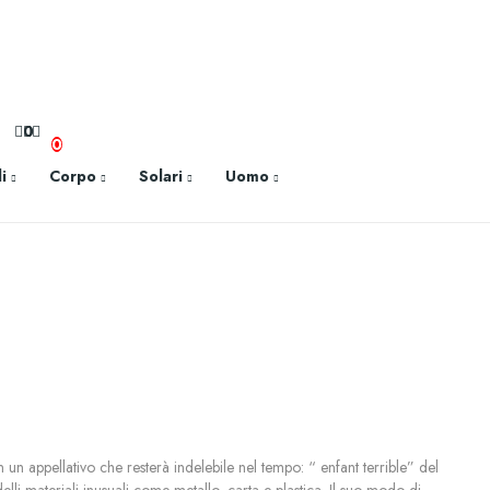
0
0
i
Corpo
Solari
Uomo
n appellativo che resterà indelebile nel tempo: “ enfant terrible” del