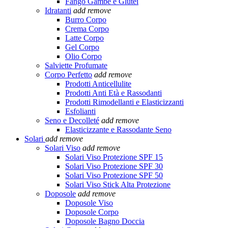
Fango Gambe e Glutei
Idratanti
add
remove
Burro Corpo
Crema Corpo
Latte Corpo
Gel Corpo
Olio Corpo
Salviette Profumate
Corpo Perfetto
add
remove
Prodotti Anticellulite
Prodotti Anti Età e Rassodanti
Prodotti Rimodellanti e Elasticizzanti
Esfolianti
Seno e Decolleté
add
remove
Elasticizzante e Rassodante Seno
Solari
add
remove
Solari Viso
add
remove
Solari Viso Protezione SPF 15
Solari Viso Protezione SPF 30
Solari Viso Protezione SPF 50
Solari Viso Stick Alta Protezione
Doposole
add
remove
Doposole Viso
Doposole Corpo
Doposole Bagno Doccia