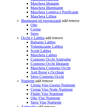
Maschera Idratante
Maschera Illuminante
Maschera Lenitiva e Purificante
Maschera Lifting
Illuminanti ed energizzanti
add
remove
Olio
Crema
Siero
Occhi e Labbra
add
remove
Balsamo Labbra
Volumizzante Labbra
Scrub Labbra
Maschera Labbra
Contorno Occhi Antirughe
Contorno Occhi Idratante
Maschera Contorno Occhi
Anti Borse e Occhiaie
Siero Contorno Occhi
Nutrienti
add
remove
Crema Viso Giorno Nutriente
Crema Viso Notte Nutriente
Fluido Viso Nutriente
Olio Viso Nutriente
Siero Viso Nutriente
Antirughe
add
remove