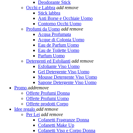
Deodorante Stick
Occhi e Labbra
add
remove
Stick labbra
Anti Borse e Occhiaie Uomo
Contorno Occhi Uomo
Profumi da Uomo
add
remove
Acqua Profumata
Acque di Colonia Uomo
Eau de Parfum Uomo
Eau de Toilette Uomo
Parfum Uomo
Detergenti ed Esfolianti
add
remove
Esfoliante Viso Uomo
Gel Detergente Viso Uomo
Mousse Detergente Viso Uomo
Sapone Detergente Viso Uomo
Promo
add
remove
Offerte Profumi Donna
Offerte Profumi Uomo
Offerte prodotti Corpo
Idee regalo
add
remove
Per Lei
add
remove
Cofanetti Fragranze Donna
Cofanetti Make Up
Cofanetti Viso e Corpo Donna