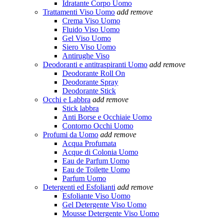
Idratante Corpo Uomo
Trattamenti Viso Uomo
add
remove
Crema Viso Uomo
Fluido Viso Uomo
Gel Viso Uomo
Siero Viso Uomo
Antirughe Viso
Deodoranti e antitraspiranti Uomo
add
remove
Deodorante Roll On
Deodorante Spray
Deodorante Stick
Occhi e Labbra
add
remove
Stick labbra
Anti Borse e Occhiaie Uomo
Contorno Occhi Uomo
Profumi da Uomo
add
remove
Acqua Profumata
Acque di Colonia Uomo
Eau de Parfum Uomo
Eau de Toilette Uomo
Parfum Uomo
Detergenti ed Esfolianti
add
remove
Esfoliante Viso Uomo
Gel Detergente Viso Uomo
Mousse Detergente Viso Uomo