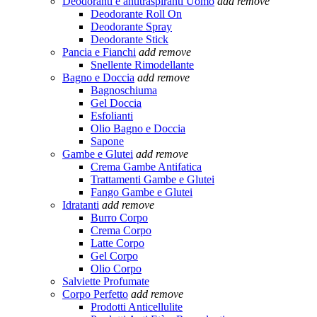
Deodoranti e antitraspiranti Uomo
add
remove
Deodorante Roll On
Deodorante Spray
Deodorante Stick
Pancia e Fianchi
add
remove
Snellente Rimodellante
Bagno e Doccia
add
remove
Bagnoschiuma
Gel Doccia
Esfolianti
Olio Bagno e Doccia
Sapone
Gambe e Glutei
add
remove
Crema Gambe Antifatica
Trattamenti Gambe e Glutei
Fango Gambe e Glutei
Idratanti
add
remove
Burro Corpo
Crema Corpo
Latte Corpo
Gel Corpo
Olio Corpo
Salviette Profumate
Corpo Perfetto
add
remove
Prodotti Anticellulite