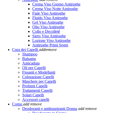
Crema Viso Giorno Antirughe
Crema Viso Notte Antirughe
Fiale Viso Antirughe
Fluido Viso Antirughe
Gel Viso Antirughe
Olio Viso Antirughe
Collo e Decolleté
Siero Viso Antirughe
Lozione Viso Antirughe
Antirughe Primi Segni
Cura dei Capelli
add
remove
Shampoo
Balsamo
Anticaduta
Oli per Capelli
Fissanti e Modellanti
Colorazione Capelli
Maschere per Capelli
Profumi Capelli
Trattamenti Capelli
Solari Capelli
Accessori capelli
Corpo
add
remove
Deodoranti e antitraspiranti Donna
add
remove