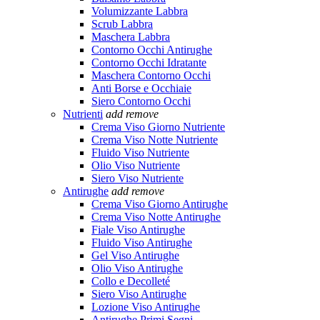
Volumizzante Labbra
Scrub Labbra
Maschera Labbra
Contorno Occhi Antirughe
Contorno Occhi Idratante
Maschera Contorno Occhi
Anti Borse e Occhiaie
Siero Contorno Occhi
Nutrienti
add
remove
Crema Viso Giorno Nutriente
Crema Viso Notte Nutriente
Fluido Viso Nutriente
Olio Viso Nutriente
Siero Viso Nutriente
Antirughe
add
remove
Crema Viso Giorno Antirughe
Crema Viso Notte Antirughe
Fiale Viso Antirughe
Fluido Viso Antirughe
Gel Viso Antirughe
Olio Viso Antirughe
Collo e Decolleté
Siero Viso Antirughe
Lozione Viso Antirughe
Antirughe Primi Segni