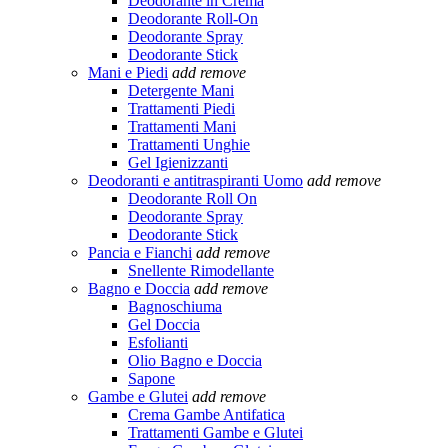
Deodorante in Crema
Deodorante Roll-On
Deodorante Spray
Deodorante Stick
Mani e Piedi
add
remove
Detergente Mani
Trattamenti Piedi
Trattamenti Mani
Trattamenti Unghie
Gel Igienizzanti
Deodoranti e antitraspiranti Uomo
add
remove
Deodorante Roll On
Deodorante Spray
Deodorante Stick
Pancia e Fianchi
add
remove
Snellente Rimodellante
Bagno e Doccia
add
remove
Bagnoschiuma
Gel Doccia
Esfolianti
Olio Bagno e Doccia
Sapone
Gambe e Glutei
add
remove
Crema Gambe Antifatica
Trattamenti Gambe e Glutei