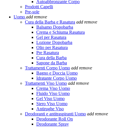
Autoabbronzante Corpo
Prodotti Capelli
Pre-sole
Uomo
add
remove
Cura della Barba e Rasatura
add
remove
Balsamo Dopobarba
Crema e Schiuma Rasatura
Gel per Rasatura
Lozione Dopobarba
Olio per Rasatura
Pre Rasatura
Cura della Barba
Sapone da Barba
Trattamenti Corpo Uomo
add
remove
Bagno e Doccia Uomo
Idratante Corpo Uomo
Trattamenti Viso Uomo
add
remove
Crema Viso Uomo
Fluido Viso Uomo
Gel Viso Uomo
Siero Viso Uomo
Antirughe Viso
Deodoranti e antitraspiranti Uomo
add
remove
Deodorante Roll On
Deodorante Spray