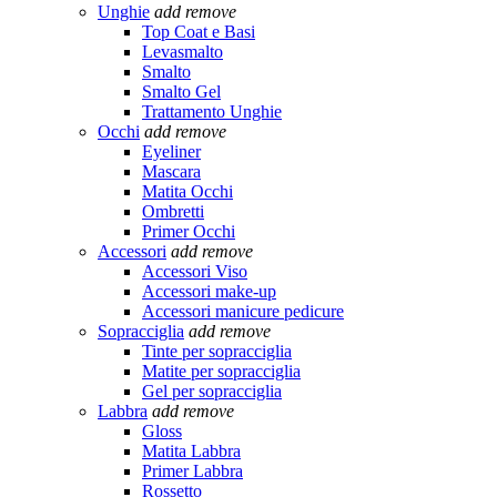
Unghie
add
remove
Top Coat e Basi
Levasmalto
Smalto
Smalto Gel
Trattamento Unghie
Occhi
add
remove
Eyeliner
Mascara
Matita Occhi
Ombretti
Primer Occhi
Accessori
add
remove
Accessori Viso
Accessori make-up
Accessori manicure pedicure
Sopracciglia
add
remove
Tinte per sopracciglia
Matite per sopracciglia
Gel per sopracciglia
Labbra
add
remove
Gloss
Matita Labbra
Primer Labbra
Rossetto