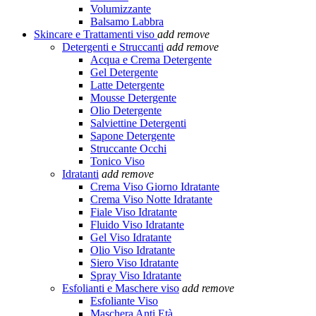
Volumizzante
Balsamo Labbra
Skincare e Trattamenti viso
add
remove
Detergenti e Struccanti
add
remove
Acqua e Crema Detergente
Gel Detergente
Latte Detergente
Mousse Detergente
Olio Detergente
Salviettine Detergenti
Sapone Detergente
Struccante Occhi
Tonico Viso
Idratanti
add
remove
Crema Viso Giorno Idratante
Crema Viso Notte Idratante
Fiale Viso Idratante
Fluido Viso Idratante
Gel Viso Idratante
Olio Viso Idratante
Siero Viso Idratante
Spray Viso Idratante
Esfolianti e Maschere viso
add
remove
Esfoliante Viso
Maschera Anti Età