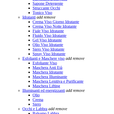
Sapone Detergente
Struccante Occhi
Tonico Viso
Idratanti
add
remove
Crema Viso Giorno Idratante
Crema Viso Notte Idratante
Fiale Viso Idratante
Fluido Viso Idratante
Gel Viso Idratante
Olio Viso Idratante
Siero Viso Idratante
Spray Viso Idratante
Esfolianti e Maschere viso
add
remove
Esfoliante Viso
Maschera Anti Età
Maschera Idratante
Maschera Illuminante
Maschera Lenitiva e Purificante
Maschera Lifting
Illuminanti ed energizzanti
add
remove
Olio
Crema
Siero
Occhi e Labbra
add
remove
Balsamo Labbra