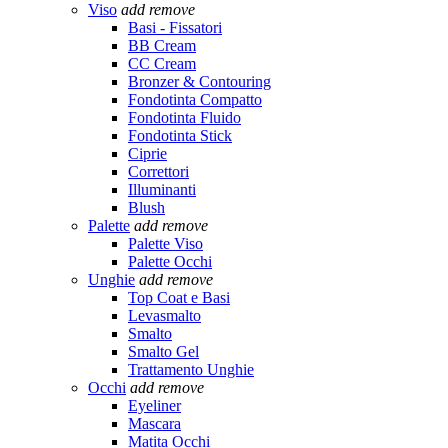
Viso
add
remove
Basi - Fissatori
BB Cream
CC Cream
Bronzer & Contouring
Fondotinta Compatto
Fondotinta Fluido
Fondotinta Stick
Ciprie
Correttori
Illuminanti
Blush
Palette
add
remove
Palette Viso
Palette Occhi
Unghie
add
remove
Top Coat e Basi
Levasmalto
Smalto
Smalto Gel
Trattamento Unghie
Occhi
add
remove
Eyeliner
Mascara
Matita Occhi