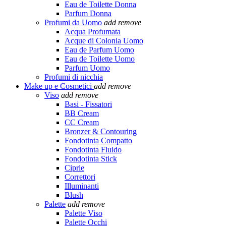
Eau de Toilette Donna
Parfum Donna
Profumi da Uomo
add
remove
Acqua Profumata
Acque di Colonia Uomo
Eau de Parfum Uomo
Eau de Toilette Uomo
Parfum Uomo
Profumi di nicchia
Make up e Cosmetici
add
remove
Viso
add
remove
Basi - Fissatori
BB Cream
CC Cream
Bronzer & Contouring
Fondotinta Compatto
Fondotinta Fluido
Fondotinta Stick
Ciprie
Correttori
Illuminanti
Blush
Palette
add
remove
Palette Viso
Palette Occhi