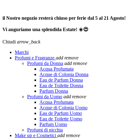
SPEDIZIONE GRATUITA A PARTIRE DA 65,00€ >>>
il Nostro negozio resterà chiuso per ferie dal 5 al 21 Agosto!
Vi auguriamo una splendida Estate! ☀️😍
Chiudi
arrow_back
Marchi
Profumi e Fragranze
add
remove
Profumi da Donna
add
remove
Acqua Profumata
Acque di Colonia Donna
Eau de Parfum Donna
Eau de Toilette Donna
Parfum Donna
Profumi da Uomo
add
remove
Acqua Profumata
Acque di Colonia Uomo
Eau de Parfum Uomo
Eau de Toilette Uomo
Parfum Uomo
Profumi di nicchia
Make up e Cosmetici
add
remove