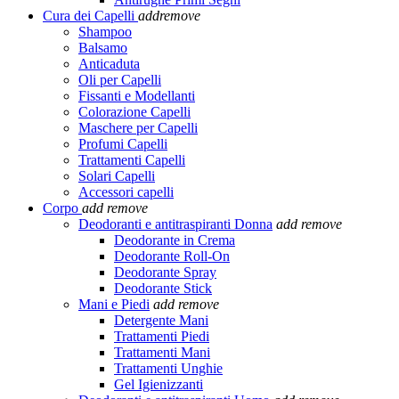
Cura dei Capelli
add
remove
Shampoo
Balsamo
Anticaduta
Oli per Capelli
Fissanti e Modellanti
Colorazione Capelli
Maschere per Capelli
Profumi Capelli
Trattamenti Capelli
Solari Capelli
Accessori capelli
Corpo
add
remove
Deodoranti e antitraspiranti Donna
add
remove
Deodorante in Crema
Deodorante Roll-On
Deodorante Spray
Deodorante Stick
Mani e Piedi
add
remove
Detergente Mani
Trattamenti Piedi
Trattamenti Mani
Trattamenti Unghie
Gel Igienizzanti