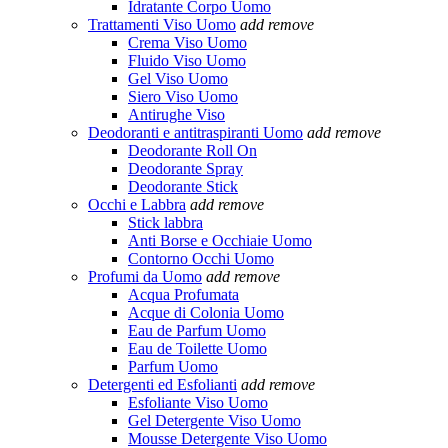
Idratante Corpo Uomo
Trattamenti Viso Uomo
add
remove
Crema Viso Uomo
Fluido Viso Uomo
Gel Viso Uomo
Siero Viso Uomo
Antirughe Viso
Deodoranti e antitraspiranti Uomo
add
remove
Deodorante Roll On
Deodorante Spray
Deodorante Stick
Occhi e Labbra
add
remove
Stick labbra
Anti Borse e Occhiaie Uomo
Contorno Occhi Uomo
Profumi da Uomo
add
remove
Acqua Profumata
Acque di Colonia Uomo
Eau de Parfum Uomo
Eau de Toilette Uomo
Parfum Uomo
Detergenti ed Esfolianti
add
remove
Esfoliante Viso Uomo
Gel Detergente Viso Uomo
Mousse Detergente Viso Uomo