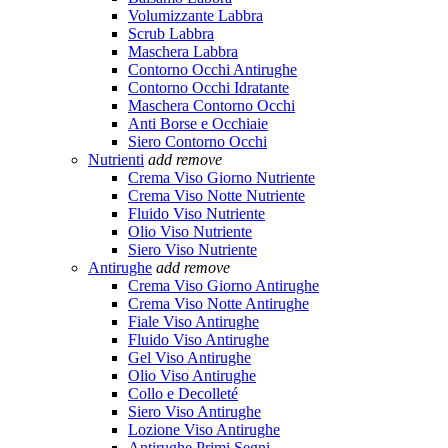
Volumizzante Labbra
Scrub Labbra
Maschera Labbra
Contorno Occhi Antirughe
Contorno Occhi Idratante
Maschera Contorno Occhi
Anti Borse e Occhiaie
Siero Contorno Occhi
Nutrienti
add
remove
Crema Viso Giorno Nutriente
Crema Viso Notte Nutriente
Fluido Viso Nutriente
Olio Viso Nutriente
Siero Viso Nutriente
Antirughe
add
remove
Crema Viso Giorno Antirughe
Crema Viso Notte Antirughe
Fiale Viso Antirughe
Fluido Viso Antirughe
Gel Viso Antirughe
Olio Viso Antirughe
Collo e Decolleté
Siero Viso Antirughe
Lozione Viso Antirughe
Antirughe Primi Segni