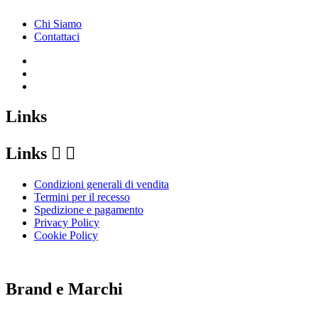
Chi Siamo
Contattaci
Links
Links


Condizioni generali di vendita
Termini per il recesso
Spedizione e pagamento
Privacy Policy
Cookie Policy
Le tue preferenze relative alla privacy
Brand e Marchi