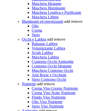
Maschera Idratante
Maschera Illuminante
Maschera Lenitiva e Purificante
Maschera Lifting
Illuminanti ed energizzanti
add
remove
Olio
Crema
Siero
Occhi e Labbra
add
remove
Balsamo Labbra
Volumizzante Labbra
Scrub Labbra
Maschera Labbra
Contorno Occhi Antirughe
Contorno Occhi Idratante
Maschera Contorno Occhi
Anti Borse e Occhiaie
Siero Contorno Occhi
Nutrienti
add
remove
Crema Viso Giorno Nutriente
Crema Viso Notte Nutriente
Fluido Viso Nutriente
Olio Viso Nutriente
Siero Viso Nutriente
Antirughe
add
remove