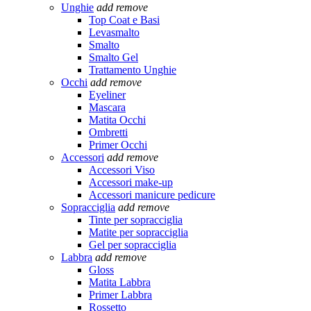
Unghie
add
remove
Top Coat e Basi
Levasmalto
Smalto
Smalto Gel
Trattamento Unghie
Occhi
add
remove
Eyeliner
Mascara
Matita Occhi
Ombretti
Primer Occhi
Accessori
add
remove
Accessori Viso
Accessori make-up
Accessori manicure pedicure
Sopracciglia
add
remove
Tinte per sopracciglia
Matite per sopracciglia
Gel per sopracciglia
Labbra
add
remove
Gloss
Matita Labbra
Primer Labbra
Rossetto