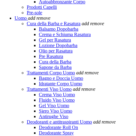
Autoabbronzante Corpo
Prodotti Capelli
Pre-sole
Uomo
add
remove
Cura della Barba e Rasatura
add
remove
Balsamo Dopobarba
Crema e Schiuma Rasatura
Gel per Rasatura
Lozione Dopobarba
Olio per Rasatura
Pre Rasatura
Cura della Barba
Sapone da Barba
Trattamenti Corpo Uomo
add
remove
Bagno e Doccia Uomo
Idratante Corpo Uomo
Trattamenti Viso Uomo
add
remove
Crema Viso Uomo
Fluido Viso Uomo
Gel Viso Uomo
Siero Viso Uomo
Antirughe Viso
Deodoranti e antitraspiranti Uomo
add
remove
Deodorante Roll On
Deodorante Spray