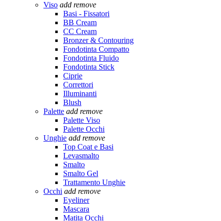
Viso
add
remove
Basi - Fissatori
BB Cream
CC Cream
Bronzer & Contouring
Fondotinta Compatto
Fondotinta Fluido
Fondotinta Stick
Ciprie
Correttori
Illuminanti
Blush
Palette
add
remove
Palette Viso
Palette Occhi
Unghie
add
remove
Top Coat e Basi
Levasmalto
Smalto
Smalto Gel
Trattamento Unghie
Occhi
add
remove
Eyeliner
Mascara
Matita Occhi