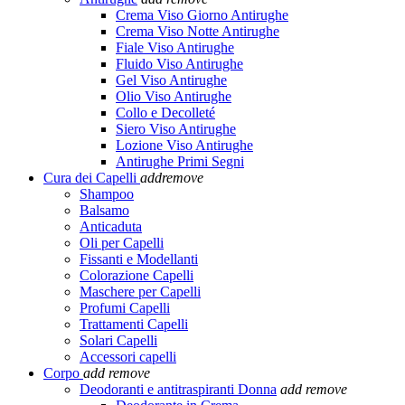
Crema Viso Giorno Antirughe
Crema Viso Notte Antirughe
Fiale Viso Antirughe
Fluido Viso Antirughe
Gel Viso Antirughe
Olio Viso Antirughe
Collo e Decolleté
Siero Viso Antirughe
Lozione Viso Antirughe
Antirughe Primi Segni
Cura dei Capelli
add
remove
Shampoo
Balsamo
Anticaduta
Oli per Capelli
Fissanti e Modellanti
Colorazione Capelli
Maschere per Capelli
Profumi Capelli
Trattamenti Capelli
Solari Capelli
Accessori capelli
Corpo
add
remove
Deodoranti e antitraspiranti Donna
add
remove