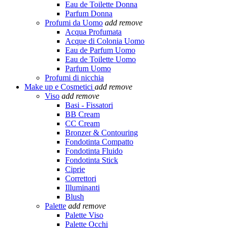
Eau de Toilette Donna
Parfum Donna
Profumi da Uomo
add
remove
Acqua Profumata
Acque di Colonia Uomo
Eau de Parfum Uomo
Eau de Toilette Uomo
Parfum Uomo
Profumi di nicchia
Make up e Cosmetici
add
remove
Viso
add
remove
Basi - Fissatori
BB Cream
CC Cream
Bronzer & Contouring
Fondotinta Compatto
Fondotinta Fluido
Fondotinta Stick
Ciprie
Correttori
Illuminanti
Blush
Palette
add
remove
Palette Viso
Palette Occhi