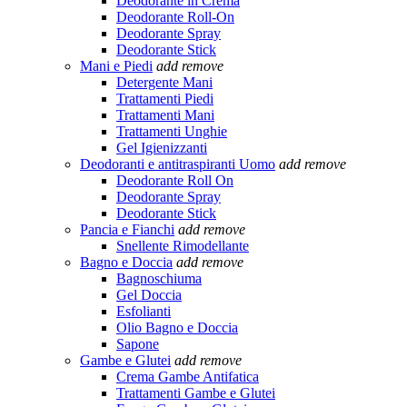
Deodorante in Crema
Deodorante Roll-On
Deodorante Spray
Deodorante Stick
Mani e Piedi
add
remove
Detergente Mani
Trattamenti Piedi
Trattamenti Mani
Trattamenti Unghie
Gel Igienizzanti
Deodoranti e antitraspiranti Uomo
add
remove
Deodorante Roll On
Deodorante Spray
Deodorante Stick
Pancia e Fianchi
add
remove
Snellente Rimodellante
Bagno e Doccia
add
remove
Bagnoschiuma
Gel Doccia
Esfolianti
Olio Bagno e Doccia
Sapone
Gambe e Glutei
add
remove
Crema Gambe Antifatica
Trattamenti Gambe e Glutei