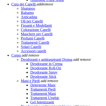
Cura dei Capelli
add
remove
Shampoo
Balsamo
Anticaduta
Oli per Capelli
Fissanti e Modellanti
Colorazione Capelli
Maschere per Capelli
Profumi Capelli
Trattamenti Capelli
Solari Capelli
Accessori capelli
Corpo
add
remove
Deodoranti e antitraspiranti Donna
add
remove
Deodorante in Crema
Deodorante Roll-On
Deodorante Spray
Deodorante Stick
Mani e Piedi
add
remove
Detergente Mani
Trattamenti Piedi
Trattamenti Mani
Trattamenti Unghie
Gel Igienizzanti