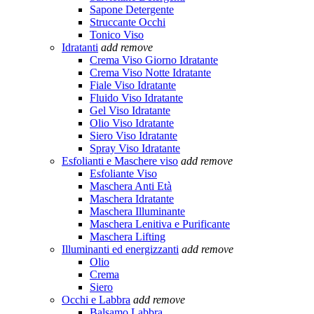
Sapone Detergente
Struccante Occhi
Tonico Viso
Idratanti
add
remove
Crema Viso Giorno Idratante
Crema Viso Notte Idratante
Fiale Viso Idratante
Fluido Viso Idratante
Gel Viso Idratante
Olio Viso Idratante
Siero Viso Idratante
Spray Viso Idratante
Esfolianti e Maschere viso
add
remove
Esfoliante Viso
Maschera Anti Età
Maschera Idratante
Maschera Illuminante
Maschera Lenitiva e Purificante
Maschera Lifting
Illuminanti ed energizzanti
add
remove
Olio
Crema
Siero
Occhi e Labbra
add
remove
Balsamo Labbra