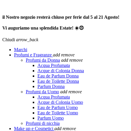
SPEDIZIONE GRATUITA A PARTIRE DA 65,00€ >>>
il Nostro negozio resterà chiuso per ferie dal 5 al 21 Agosto!
Vi auguriamo una splendida Estate! ☀️😍
Chiudi
arrow_back
Marchi
Profumi e Fragranze
add
remove
Profumi da Donna
add
remove
Acqua Profumata
Acque di Colonia Donna
Eau de Parfum Donna
Eau de Toilette Donna
Parfum Donna
Profumi da Uomo
add
remove
Acqua Profumata
Acque di Colonia Uomo
Eau de Parfum Uomo
Eau de Toilette Uomo
Parfum Uomo
Profumi di nicchia
Make up e Cosmetici
add
remove