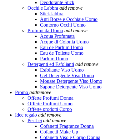
Deodorante Stick
Occhi e Labbra
add
remove
Stick labbra
Anti Borse e Occhiaie Uomo
Contorno Occhi Uomo
Profumi da Uomo
add
remove
Acqua Profumata
Acque di Colonia Uomo
Eau de Parfum Uomo
Eau de Toilette Uomo
Parfum Uomo
Detergenti ed Esfolianti
add
remove
Esfoliante Viso Uomo
Gel Detergente Viso Uomo
Mousse Detergente Viso Uomo
Sapone Detergente Viso Uomo
Promo
add
remove
Offerte Profumi Donna
Offerte Profumi Uomo
Offerte prodotti Corpo
Idee regalo
add
remove
Per Lei
add
remove
Cofanetti Fragranze Donna
Cofanetti Make Up
Cofanetti Viso e Corpo Donna