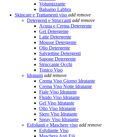
Volumizzante
Balsamo Labbra
Skincare e Trattamenti viso
add
remove
Detergenti e Struccanti
add
remove
Acqua e Crema Detergente
Gel Detergente
Latte Detergente
Mousse Detergente
Olio Detergente
Salviettine Detergenti
Sapone Detergente
Struccante Occhi
Tonico Viso
Idratanti
add
remove
Crema Viso Giorno Idratante
Crema Viso Notte Idratante
Fiale Viso Idratante
Fluido Viso Idratante
Gel Viso Idratante
Olio Viso Idratante
Siero Viso Idratante
Spray Viso Idratante
Esfolianti e Maschere viso
add
remove
Esfoliante Viso
Maschera Anti Età