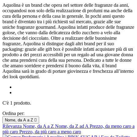
Aquolina è un brand che opera nel settore delle fragranze da anni,
occupandosi non solo della realizzazione di profumi ma anche della
cura della persona e della casa in generale. In pochi anni questo
brand è diventato tra i più richiesti sul mercato, grazie alle sue
uniche fragranze gourmand. Aquolina infatti produce delle fragranze
golose, che vanno dalla delicatezza dello zucchero a velo alla
decisione del cioccolato. Oltre a realizzare delle buonissime
fragranze, Aquolina si distingue dagli altri brand per il suo
packaging: grazie alle gift box è possibile infatti acquistare più di un
prodotto a dei prezzi accessibili per un regalo ad una giovane donna
che ama prendersi cura della sua persona. Dedicato a tutte le donne
che amano sorridere e prendersi il buono dalla vita, il brand
Aquolina sarà in grado di portare giovinezza e freschezza all’interno
dei look quotidiani.
C'è 1 prodotto.
Ordina per:
Nome, da A a Z

Rilevanza
Nome, da A a Z
Nome, da Z ad A
Prezzo, da meno caro a
più caro
Prezzo, da più caro a meno caro