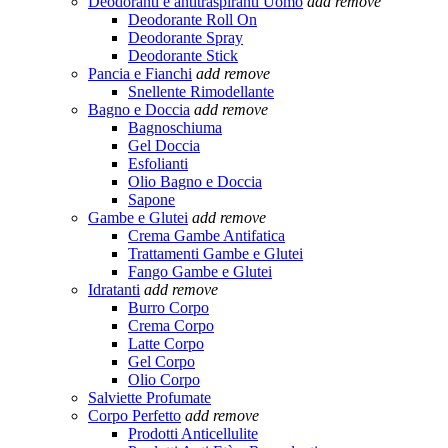
Deodoranti e antitraspiranti Uomo
add
remove
Deodorante Roll On
Deodorante Spray
Deodorante Stick
Pancia e Fianchi
add
remove
Snellente Rimodellante
Bagno e Doccia
add
remove
Bagnoschiuma
Gel Doccia
Esfolianti
Olio Bagno e Doccia
Sapone
Gambe e Glutei
add
remove
Crema Gambe Antifatica
Trattamenti Gambe e Glutei
Fango Gambe e Glutei
Idratanti
add
remove
Burro Corpo
Crema Corpo
Latte Corpo
Gel Corpo
Olio Corpo
Salviette Profumate
Corpo Perfetto
add
remove
Prodotti Anticellulite