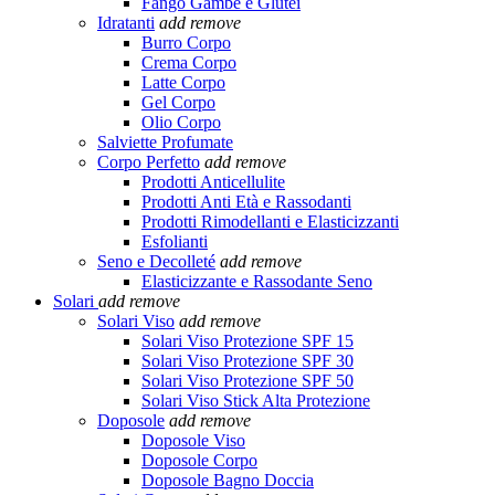
Fango Gambe e Glutei
Idratanti
add
remove
Burro Corpo
Crema Corpo
Latte Corpo
Gel Corpo
Olio Corpo
Salviette Profumate
Corpo Perfetto
add
remove
Prodotti Anticellulite
Prodotti Anti Età e Rassodanti
Prodotti Rimodellanti e Elasticizzanti
Esfolianti
Seno e Decolleté
add
remove
Elasticizzante e Rassodante Seno
Solari
add
remove
Solari Viso
add
remove
Solari Viso Protezione SPF 15
Solari Viso Protezione SPF 30
Solari Viso Protezione SPF 50
Solari Viso Stick Alta Protezione
Doposole
add
remove
Doposole Viso
Doposole Corpo
Doposole Bagno Doccia