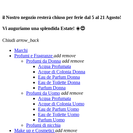
SPEDIZIONE GRATUITA A PARTIRE DA 65,00€ >>>
il Nostro negozio resterà chiuso per ferie dal 5 al 21 Agosto!
Vi auguriamo una splendida Estate! ☀️😍
Chiudi
arrow_back
Marchi
Profumi e Fragranze
add
remove
Profumi da Donna
add
remove
Acqua Profumata
Acque di Colonia Donna
Eau de Parfum Donna
Eau de Toilette Donna
Parfum Donna
Profumi da Uomo
add
remove
Acqua Profumata
Acque di Colonia Uomo
Eau de Parfum Uomo
Eau de Toilette Uomo
Parfum Uomo
Profumi di nicchia
Make up e Cosmetici
add
remove