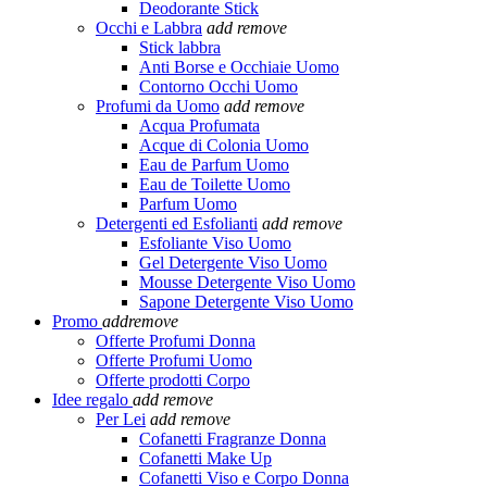
Deodorante Stick
Occhi e Labbra
add
remove
Stick labbra
Anti Borse e Occhiaie Uomo
Contorno Occhi Uomo
Profumi da Uomo
add
remove
Acqua Profumata
Acque di Colonia Uomo
Eau de Parfum Uomo
Eau de Toilette Uomo
Parfum Uomo
Detergenti ed Esfolianti
add
remove
Esfoliante Viso Uomo
Gel Detergente Viso Uomo
Mousse Detergente Viso Uomo
Sapone Detergente Viso Uomo
Promo
add
remove
Offerte Profumi Donna
Offerte Profumi Uomo
Offerte prodotti Corpo
Idee regalo
add
remove
Per Lei
add
remove
Cofanetti Fragranze Donna
Cofanetti Make Up
Cofanetti Viso e Corpo Donna