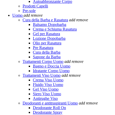
Autoabbronzante Corpo
Prodotti Capelli
Pre-sole
Uomo
add
remove
Cura della Barba e Rasatura
add
remove
Balsamo Dopobarba
Crema e Schiuma Rasatura
Gel per Rasatura
Lozione Dopobarba
Olio per Rasatura
Pre Rasatura
Cura della Barba
Sapone da Barba
Trattamenti Corpo Uomo
add
remove
Bagno e Doccia Uomo
Idratante Corpo Uomo
Trattamenti Viso Uomo
add
remove
Crema Viso Uomo
Fluido Viso Uomo
Gel Viso Uomo
Siero Viso Uomo
Antirughe Viso
Deodoranti e antitraspiranti Uomo
add
remove
Deodorante Roll On
Deodorante Spray