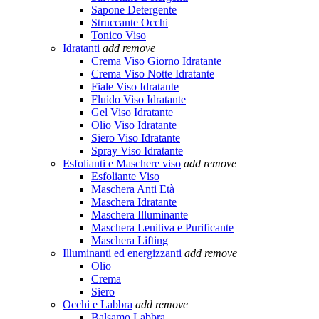
Sapone Detergente
Struccante Occhi
Tonico Viso
Idratanti
add
remove
Crema Viso Giorno Idratante
Crema Viso Notte Idratante
Fiale Viso Idratante
Fluido Viso Idratante
Gel Viso Idratante
Olio Viso Idratante
Siero Viso Idratante
Spray Viso Idratante
Esfolianti e Maschere viso
add
remove
Esfoliante Viso
Maschera Anti Età
Maschera Idratante
Maschera Illuminante
Maschera Lenitiva e Purificante
Maschera Lifting
Illuminanti ed energizzanti
add
remove
Olio
Crema
Siero
Occhi e Labbra
add
remove
Balsamo Labbra