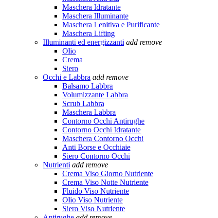
Maschera Idratante
Maschera Illuminante
Maschera Lenitiva e Purificante
Maschera Lifting
Illuminanti ed energizzanti
add
remove
Olio
Crema
Siero
Occhi e Labbra
add
remove
Balsamo Labbra
Volumizzante Labbra
Scrub Labbra
Maschera Labbra
Contorno Occhi Antirughe
Contorno Occhi Idratante
Maschera Contorno Occhi
Anti Borse e Occhiaie
Siero Contorno Occhi
Nutrienti
add
remove
Crema Viso Giorno Nutriente
Crema Viso Notte Nutriente
Fluido Viso Nutriente
Olio Viso Nutriente
Siero Viso Nutriente
Antirughe
add
remove