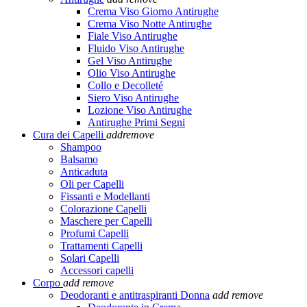
Crema Viso Giorno Antirughe
Crema Viso Notte Antirughe
Fiale Viso Antirughe
Fluido Viso Antirughe
Gel Viso Antirughe
Olio Viso Antirughe
Collo e Decolleté
Siero Viso Antirughe
Lozione Viso Antirughe
Antirughe Primi Segni
Cura dei Capelli
add
remove
Shampoo
Balsamo
Anticaduta
Oli per Capelli
Fissanti e Modellanti
Colorazione Capelli
Maschere per Capelli
Profumi Capelli
Trattamenti Capelli
Solari Capelli
Accessori capelli
Corpo
add
remove
Deodoranti e antitraspiranti Donna
add
remove