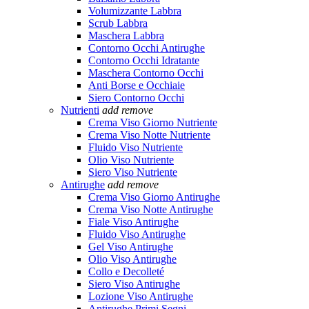
Volumizzante Labbra
Scrub Labbra
Maschera Labbra
Contorno Occhi Antirughe
Contorno Occhi Idratante
Maschera Contorno Occhi
Anti Borse e Occhiaie
Siero Contorno Occhi
Nutrienti
add
remove
Crema Viso Giorno Nutriente
Crema Viso Notte Nutriente
Fluido Viso Nutriente
Olio Viso Nutriente
Siero Viso Nutriente
Antirughe
add
remove
Crema Viso Giorno Antirughe
Crema Viso Notte Antirughe
Fiale Viso Antirughe
Fluido Viso Antirughe
Gel Viso Antirughe
Olio Viso Antirughe
Collo e Decolleté
Siero Viso Antirughe
Lozione Viso Antirughe
Antirughe Primi Segni