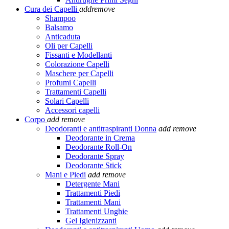
Cura dei Capelli
add
remove
Shampoo
Balsamo
Anticaduta
Oli per Capelli
Fissanti e Modellanti
Colorazione Capelli
Maschere per Capelli
Profumi Capelli
Trattamenti Capelli
Solari Capelli
Accessori capelli
Corpo
add
remove
Deodoranti e antitraspiranti Donna
add
remove
Deodorante in Crema
Deodorante Roll-On
Deodorante Spray
Deodorante Stick
Mani e Piedi
add
remove
Detergente Mani
Trattamenti Piedi
Trattamenti Mani
Trattamenti Unghie
Gel Igienizzanti