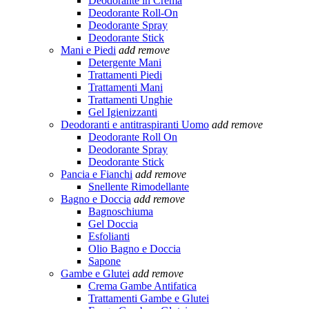
Deodorante in Crema
Deodorante Roll-On
Deodorante Spray
Deodorante Stick
Mani e Piedi
add
remove
Detergente Mani
Trattamenti Piedi
Trattamenti Mani
Trattamenti Unghie
Gel Igienizzanti
Deodoranti e antitraspiranti Uomo
add
remove
Deodorante Roll On
Deodorante Spray
Deodorante Stick
Pancia e Fianchi
add
remove
Snellente Rimodellante
Bagno e Doccia
add
remove
Bagnoschiuma
Gel Doccia
Esfolianti
Olio Bagno e Doccia
Sapone
Gambe e Glutei
add
remove
Crema Gambe Antifatica
Trattamenti Gambe e Glutei