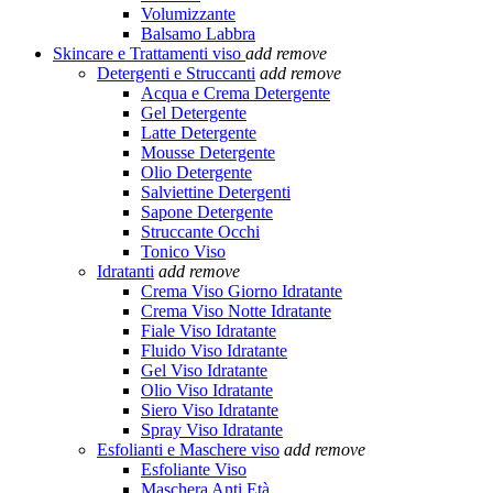
Volumizzante
Balsamo Labbra
Skincare e Trattamenti viso
add
remove
Detergenti e Struccanti
add
remove
Acqua e Crema Detergente
Gel Detergente
Latte Detergente
Mousse Detergente
Olio Detergente
Salviettine Detergenti
Sapone Detergente
Struccante Occhi
Tonico Viso
Idratanti
add
remove
Crema Viso Giorno Idratante
Crema Viso Notte Idratante
Fiale Viso Idratante
Fluido Viso Idratante
Gel Viso Idratante
Olio Viso Idratante
Siero Viso Idratante
Spray Viso Idratante
Esfolianti e Maschere viso
add
remove
Esfoliante Viso
Maschera Anti Età