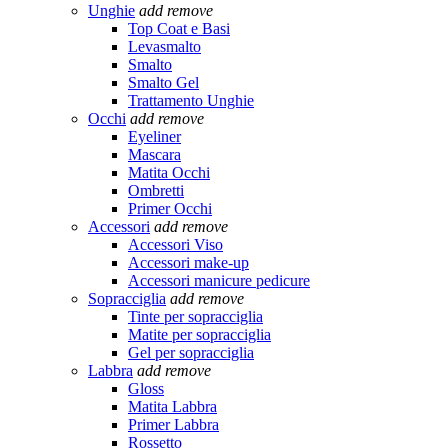
Unghie
add
remove
Top Coat e Basi
Levasmalto
Smalto
Smalto Gel
Trattamento Unghie
Occhi
add
remove
Eyeliner
Mascara
Matita Occhi
Ombretti
Primer Occhi
Accessori
add
remove
Accessori Viso
Accessori make-up
Accessori manicure pedicure
Sopracciglia
add
remove
Tinte per sopracciglia
Matite per sopracciglia
Gel per sopracciglia
Labbra
add
remove
Gloss
Matita Labbra
Primer Labbra
Rossetto