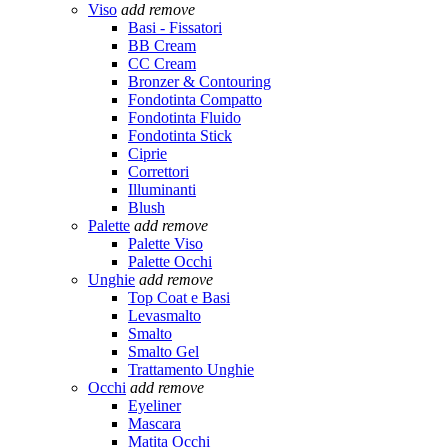
Viso
add
remove
Basi - Fissatori
BB Cream
CC Cream
Bronzer & Contouring
Fondotinta Compatto
Fondotinta Fluido
Fondotinta Stick
Ciprie
Correttori
Illuminanti
Blush
Palette
add
remove
Palette Viso
Palette Occhi
Unghie
add
remove
Top Coat e Basi
Levasmalto
Smalto
Smalto Gel
Trattamento Unghie
Occhi
add
remove
Eyeliner
Mascara
Matita Occhi