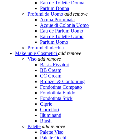
Eau de Toilette Donna
Parfum Donna
Profumi da Uomo
add
remove
Acqua Profumata
Acque di Colonia Uomo
Eau de Parfum Uomo
Eau de Toilette Uomo
Parfum Uomo
Profumi di nicchia
Make up e Cosmetici
add
remove
Viso
add
remove
Basi - Fissatori
BB Cream
CC Cream
Bronzer & Contouring
Fondotinta Compatto
Fondotinta Fluido
Fondotinta Stick
Ciprie
Correttori
Illuminanti
Blush
Palette
add
remove
Palette Viso
Palette Occhi