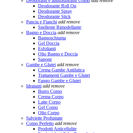
Deodoranti e antitraspiranti Uomo
add
remove
Deodorante Roll On
Deodorante Spray
Deodorante Stick
Pancia e Fianchi
add
remove
Snellente Rimodellante
Bagno e Doccia
add
remove
Bagnoschiuma
Gel Doccia
Esfolianti
Olio Bagno e Doccia
Sapone
Gambe e Glutei
add
remove
Crema Gambe Antifatica
Trattamenti Gambe e Glutei
Fango Gambe e Glutei
Idratanti
add
remove
Burro Corpo
Crema Corpo
Latte Corpo
Gel Corpo
Olio Corpo
Salviette Profumate
Corpo Perfetto
add
remove
Prodotti Anticellulite