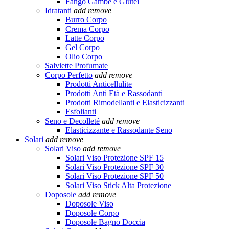
Fango Gambe e Glutei
Idratanti
add
remove
Burro Corpo
Crema Corpo
Latte Corpo
Gel Corpo
Olio Corpo
Salviette Profumate
Corpo Perfetto
add
remove
Prodotti Anticellulite
Prodotti Anti Età e Rassodanti
Prodotti Rimodellanti e Elasticizzanti
Esfolianti
Seno e Decolleté
add
remove
Elasticizzante e Rassodante Seno
Solari
add
remove
Solari Viso
add
remove
Solari Viso Protezione SPF 15
Solari Viso Protezione SPF 30
Solari Viso Protezione SPF 50
Solari Viso Stick Alta Protezione
Doposole
add
remove
Doposole Viso
Doposole Corpo
Doposole Bagno Doccia