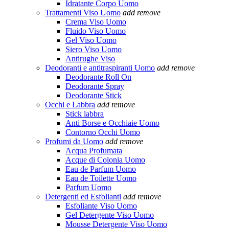
Idratante Corpo Uomo
Trattamenti Viso Uomo
add
remove
Crema Viso Uomo
Fluido Viso Uomo
Gel Viso Uomo
Siero Viso Uomo
Antirughe Viso
Deodoranti e antitraspiranti Uomo
add
remove
Deodorante Roll On
Deodorante Spray
Deodorante Stick
Occhi e Labbra
add
remove
Stick labbra
Anti Borse e Occhiaie Uomo
Contorno Occhi Uomo
Profumi da Uomo
add
remove
Acqua Profumata
Acque di Colonia Uomo
Eau de Parfum Uomo
Eau de Toilette Uomo
Parfum Uomo
Detergenti ed Esfolianti
add
remove
Esfoliante Viso Uomo
Gel Detergente Viso Uomo
Mousse Detergente Viso Uomo