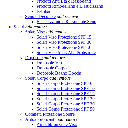
Prodotti Anti Età e Rassodanti
Prodotti Rimodellanti e Elasticizzanti
Esfolianti
Seno e Decolleté
add
remove
Elasticizzante e Rassodante Seno
Solari
add
remove
Solari Viso
add
remove
Solari Viso Protezione SPF 15
Solari Viso Protezione SPF 30
Solari Viso Protezione SPF 50
Solari Viso Stick Alta Protezione
Doposole
add
remove
Doposole Viso
Doposole Corpo
Doposole Bagno Doccia
Solari Corpo
add
remove
Solari Corpo Protezione SPF 6
Solari Corpo Protezione SPF 10
Solari Corpo Protezione SPF 15
Solari Corpo Protezione SPF 20
Solari Corpo Protezione SPF 30
Solari Corpo Protezione SPF 50
Cofanetti Protezione Solare
Autoabbronzanti
add
remove
Autoabbronzante Viso