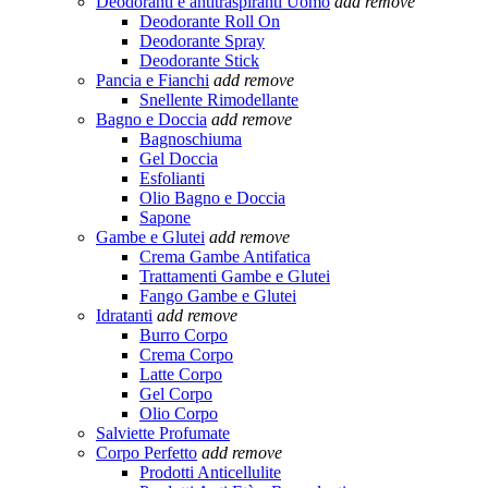
Deodoranti e antitraspiranti Uomo
add
remove
Deodorante Roll On
Deodorante Spray
Deodorante Stick
Pancia e Fianchi
add
remove
Snellente Rimodellante
Bagno e Doccia
add
remove
Bagnoschiuma
Gel Doccia
Esfolianti
Olio Bagno e Doccia
Sapone
Gambe e Glutei
add
remove
Crema Gambe Antifatica
Trattamenti Gambe e Glutei
Fango Gambe e Glutei
Idratanti
add
remove
Burro Corpo
Crema Corpo
Latte Corpo
Gel Corpo
Olio Corpo
Salviette Profumate
Corpo Perfetto
add
remove
Prodotti Anticellulite