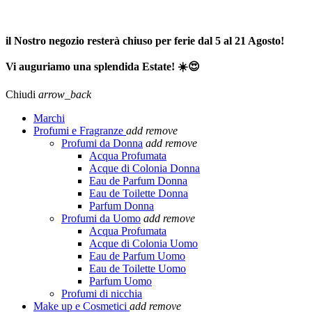
SPEDIZIONE GRATUITA A PARTIRE DA 65,00€ >>>
il Nostro negozio resterà chiuso per ferie dal 5 al 21 Agosto!
Vi auguriamo una splendida Estate! ☀️😍
Chiudi
arrow_back
Marchi
Profumi e Fragranze
add
remove
Profumi da Donna
add
remove
Acqua Profumata
Acque di Colonia Donna
Eau de Parfum Donna
Eau de Toilette Donna
Parfum Donna
Profumi da Uomo
add
remove
Acqua Profumata
Acque di Colonia Uomo
Eau de Parfum Uomo
Eau de Toilette Uomo
Parfum Uomo
Profumi di nicchia
Make up e Cosmetici
add
remove