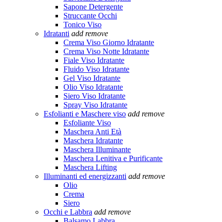
Sapone Detergente
Struccante Occhi
Tonico Viso
Idratanti
add
remove
Crema Viso Giorno Idratante
Crema Viso Notte Idratante
Fiale Viso Idratante
Fluido Viso Idratante
Gel Viso Idratante
Olio Viso Idratante
Siero Viso Idratante
Spray Viso Idratante
Esfolianti e Maschere viso
add
remove
Esfoliante Viso
Maschera Anti Età
Maschera Idratante
Maschera Illuminante
Maschera Lenitiva e Purificante
Maschera Lifting
Illuminanti ed energizzanti
add
remove
Olio
Crema
Siero
Occhi e Labbra
add
remove
Balsamo Labbra