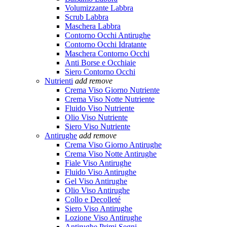
Volumizzante Labbra
Scrub Labbra
Maschera Labbra
Contorno Occhi Antirughe
Contorno Occhi Idratante
Maschera Contorno Occhi
Anti Borse e Occhiaie
Siero Contorno Occhi
Nutrienti
add
remove
Crema Viso Giorno Nutriente
Crema Viso Notte Nutriente
Fluido Viso Nutriente
Olio Viso Nutriente
Siero Viso Nutriente
Antirughe
add
remove
Crema Viso Giorno Antirughe
Crema Viso Notte Antirughe
Fiale Viso Antirughe
Fluido Viso Antirughe
Gel Viso Antirughe
Olio Viso Antirughe
Collo e Decolleté
Siero Viso Antirughe
Lozione Viso Antirughe
Antirughe Primi Segni