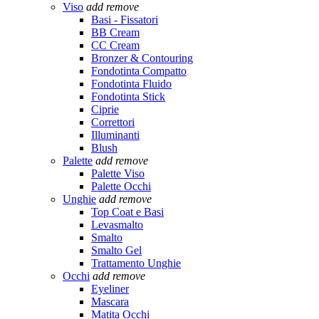
Viso
add
remove
Basi - Fissatori
BB Cream
CC Cream
Bronzer & Contouring
Fondotinta Compatto
Fondotinta Fluido
Fondotinta Stick
Ciprie
Correttori
Illuminanti
Blush
Palette
add
remove
Palette Viso
Palette Occhi
Unghie
add
remove
Top Coat e Basi
Levasmalto
Smalto
Smalto Gel
Trattamento Unghie
Occhi
add
remove
Eyeliner
Mascara
Matita Occhi