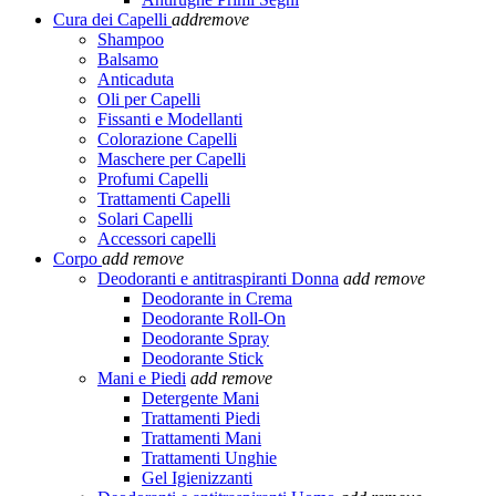
Cura dei Capelli
add
remove
Shampoo
Balsamo
Anticaduta
Oli per Capelli
Fissanti e Modellanti
Colorazione Capelli
Maschere per Capelli
Profumi Capelli
Trattamenti Capelli
Solari Capelli
Accessori capelli
Corpo
add
remove
Deodoranti e antitraspiranti Donna
add
remove
Deodorante in Crema
Deodorante Roll-On
Deodorante Spray
Deodorante Stick
Mani e Piedi
add
remove
Detergente Mani
Trattamenti Piedi
Trattamenti Mani
Trattamenti Unghie
Gel Igienizzanti