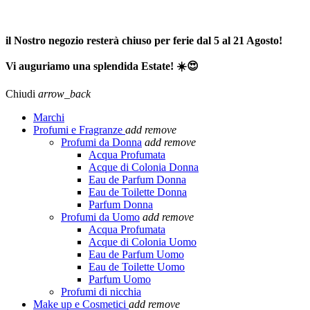
SPEDIZIONE GRATUITA A PARTIRE DA 65,00€ >>>
il Nostro negozio resterà chiuso per ferie dal 5 al 21 Agosto!
Vi auguriamo una splendida Estate! ☀️😍
Chiudi
arrow_back
Marchi
Profumi e Fragranze
add
remove
Profumi da Donna
add
remove
Acqua Profumata
Acque di Colonia Donna
Eau de Parfum Donna
Eau de Toilette Donna
Parfum Donna
Profumi da Uomo
add
remove
Acqua Profumata
Acque di Colonia Uomo
Eau de Parfum Uomo
Eau de Toilette Uomo
Parfum Uomo
Profumi di nicchia
Make up e Cosmetici
add
remove