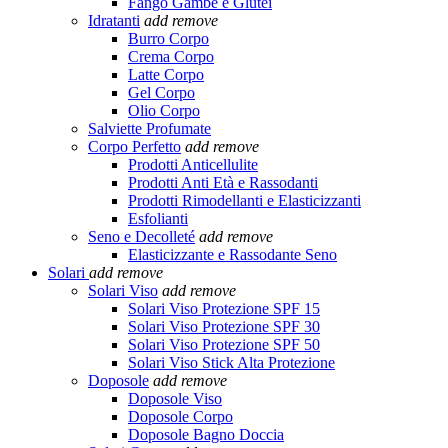
Fango Gambe e Glutei
Idratanti
add
remove
Burro Corpo
Crema Corpo
Latte Corpo
Gel Corpo
Olio Corpo
Salviette Profumate
Corpo Perfetto
add
remove
Prodotti Anticellulite
Prodotti Anti Età e Rassodanti
Prodotti Rimodellanti e Elasticizzanti
Esfolianti
Seno e Decolleté
add
remove
Elasticizzante e Rassodante Seno
Solari
add
remove
Solari Viso
add
remove
Solari Viso Protezione SPF 15
Solari Viso Protezione SPF 30
Solari Viso Protezione SPF 50
Solari Viso Stick Alta Protezione
Doposole
add
remove
Doposole Viso
Doposole Corpo
Doposole Bagno Doccia