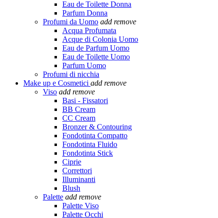
Eau de Toilette Donna
Parfum Donna
Profumi da Uomo
add
remove
Acqua Profumata
Acque di Colonia Uomo
Eau de Parfum Uomo
Eau de Toilette Uomo
Parfum Uomo
Profumi di nicchia
Make up e Cosmetici
add
remove
Viso
add
remove
Basi - Fissatori
BB Cream
CC Cream
Bronzer & Contouring
Fondotinta Compatto
Fondotinta Fluido
Fondotinta Stick
Ciprie
Correttori
Illuminanti
Blush
Palette
add
remove
Palette Viso
Palette Occhi