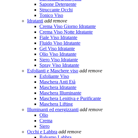
Sapone Detergente
Struccante Occhi
Tonico Viso
Idratanti
add
remove
Crema Viso Giorno Idratante
Crema Viso Notte Idratante
Fiale Viso Idratante
Fluido Viso Idratante
Gel Viso Idratante
Olio Viso Idratante
Siero Viso Idratante
Spray Viso Idratante
Esfolianti e Maschere viso
add
remove
Esfoliante Viso
Maschera Anti Età
Maschera Idratante
Maschera Illuminante
Maschera Lenitiva e Purificante
Maschera Lifting
Illuminanti ed energizzanti
add
remove
Olio
Crema
Siero
Occhi e Labbra
add
remove
Balsamo Labbra