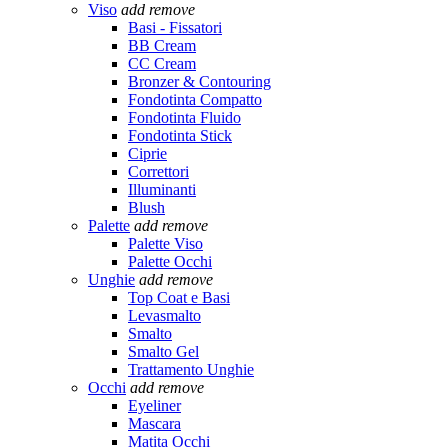
Viso
add
remove
Basi - Fissatori
BB Cream
CC Cream
Bronzer & Contouring
Fondotinta Compatto
Fondotinta Fluido
Fondotinta Stick
Ciprie
Correttori
Illuminanti
Blush
Palette
add
remove
Palette Viso
Palette Occhi
Unghie
add
remove
Top Coat e Basi
Levasmalto
Smalto
Smalto Gel
Trattamento Unghie
Occhi
add
remove
Eyeliner
Mascara
Matita Occhi