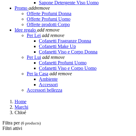
Sapone Detergente Viso Uomo
Promo
add
remove
Offerte Profumi Donna
Offerte Profumi Uomo
Offerte prodotti Corpo
Idee regalo
add
remove
Per Lei
add
remove
Cofanetti Fragranze Donna
Cofanetti Make Up
Cofanetti Viso e Corpo Donna
Per Lui
add
remove
Cofanetti Profumi Uomo
Cofanetti Viso e Corpo Uomo
Per la Casa
add
remove
Ambiente
Accessori
Accessori bellezza
Home
Marchi
Chloé
Filtra per
(6 products)
Filtri attivi