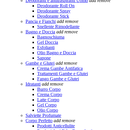
Deodoranti e antitraspiranti Uomo
add
remove
Deodorante Roll On
Deodorante Spray
Deodorante Stick
Pancia e Fianchi
add
remove
Snellente Rimodellante
Bagno e Doccia
add
remove
Bagnoschiuma
Gel Doccia
Esfolianti
Olio Bagno e Doccia
Sapone
Gambe e Glutei
add
remove
Crema Gambe Antifatica
Trattamenti Gambe e Glutei
Fango Gambe e Glutei
Idratanti
add
remove
Burro Corpo
Crema Corpo
Latte Corpo
Gel Corpo
Olio Corpo
Salviette Profumate
Corpo Perfetto
add
remove
Prodotti Anticellulite