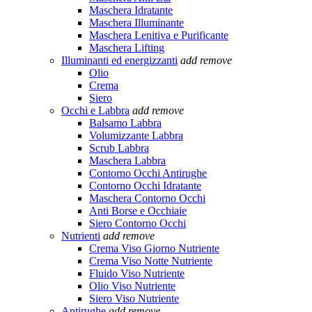
Maschera Idratante
Maschera Illuminante
Maschera Lenitiva e Purificante
Maschera Lifting
Illuminanti ed energizzanti
add
remove
Olio
Crema
Siero
Occhi e Labbra
add
remove
Balsamo Labbra
Volumizzante Labbra
Scrub Labbra
Maschera Labbra
Contorno Occhi Antirughe
Contorno Occhi Idratante
Maschera Contorno Occhi
Anti Borse e Occhiaie
Siero Contorno Occhi
Nutrienti
add
remove
Crema Viso Giorno Nutriente
Crema Viso Notte Nutriente
Fluido Viso Nutriente
Olio Viso Nutriente
Siero Viso Nutriente
Antirughe
add
remove