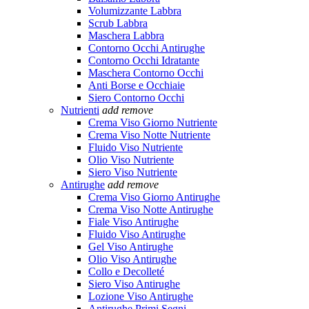
Volumizzante Labbra
Scrub Labbra
Maschera Labbra
Contorno Occhi Antirughe
Contorno Occhi Idratante
Maschera Contorno Occhi
Anti Borse e Occhiaie
Siero Contorno Occhi
Nutrienti
add
remove
Crema Viso Giorno Nutriente
Crema Viso Notte Nutriente
Fluido Viso Nutriente
Olio Viso Nutriente
Siero Viso Nutriente
Antirughe
add
remove
Crema Viso Giorno Antirughe
Crema Viso Notte Antirughe
Fiale Viso Antirughe
Fluido Viso Antirughe
Gel Viso Antirughe
Olio Viso Antirughe
Collo e Decolleté
Siero Viso Antirughe
Lozione Viso Antirughe
Antirughe Primi Segni