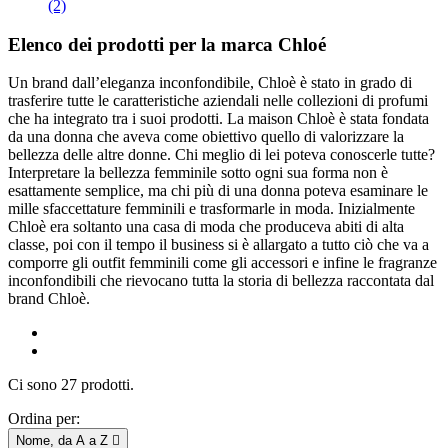
(2)
Elenco dei prodotti per la marca Chloé
Un brand dall’eleganza inconfondibile, Chloè è stato in grado di
trasferire tutte le caratteristiche aziendali nelle collezioni di profumi
che ha integrato tra i suoi prodotti. La maison Chloè è stata fondata
da una donna che aveva come obiettivo quello di valorizzare la
bellezza delle altre donne. Chi meglio di lei poteva conoscerle tutte?
Interpretare la bellezza femminile sotto ogni sua forma non è
esattamente semplice, ma chi più di una donna poteva esaminare le
mille sfaccettature femminili e trasformarle in moda. Inizialmente
Chloè era soltanto una casa di moda che produceva abiti di alta
classe, poi con il tempo il business si è allargato a tutto ciò che va a
comporre gli outfit femminili come gli accessori e infine le fragranze
inconfondibili che rievocano tutta la storia di bellezza raccontata dal
brand Chloè.
Ci sono 27 prodotti.
Ordina per:
Nome, da A a Z
