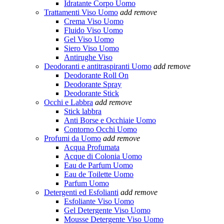
Idratante Corpo Uomo
Trattamenti Viso Uomo
add
remove
Crema Viso Uomo
Fluido Viso Uomo
Gel Viso Uomo
Siero Viso Uomo
Antirughe Viso
Deodoranti e antitraspiranti Uomo
add
remove
Deodorante Roll On
Deodorante Spray
Deodorante Stick
Occhi e Labbra
add
remove
Stick labbra
Anti Borse e Occhiaie Uomo
Contorno Occhi Uomo
Profumi da Uomo
add
remove
Acqua Profumata
Acque di Colonia Uomo
Eau de Parfum Uomo
Eau de Toilette Uomo
Parfum Uomo
Detergenti ed Esfolianti
add
remove
Esfoliante Viso Uomo
Gel Detergente Viso Uomo
Mousse Detergente Viso Uomo