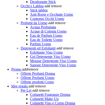
Deodorante Stick
Occhi e Labbra
add
remove
Stick labbra
Anti Borse e Occhiaie Uomo
Contorno Occhi Uomo
Profumi da Uomo
add
remove
Acqua Profumata
Acque di Colonia Uomo
Eau de Parfum Uomo
Eau de Toilette Uomo
Parfum Uomo
Detergenti ed Esfolianti
add
remove
Esfoliante Viso Uomo
Gel Detergente Viso Uomo
Mousse Detergente Viso Uomo
Sapone Detergente Viso Uomo
Promo
add
remove
Offerte Profumi Donna
Offerte Profumi Uomo
Offerte prodotti Corpo
Idee regalo
add
remove
Per Lei
add
remove
Cofanetti Fragranze Donna
Cofanetti Make Up
Cofanetti Viso e Corpo Donna