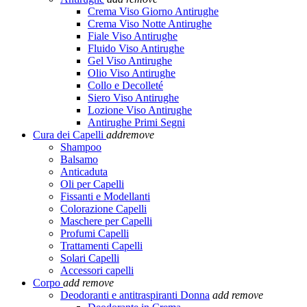
Crema Viso Giorno Antirughe
Crema Viso Notte Antirughe
Fiale Viso Antirughe
Fluido Viso Antirughe
Gel Viso Antirughe
Olio Viso Antirughe
Collo e Decolleté
Siero Viso Antirughe
Lozione Viso Antirughe
Antirughe Primi Segni
Cura dei Capelli
add
remove
Shampoo
Balsamo
Anticaduta
Oli per Capelli
Fissanti e Modellanti
Colorazione Capelli
Maschere per Capelli
Profumi Capelli
Trattamenti Capelli
Solari Capelli
Accessori capelli
Corpo
add
remove
Deodoranti e antitraspiranti Donna
add
remove