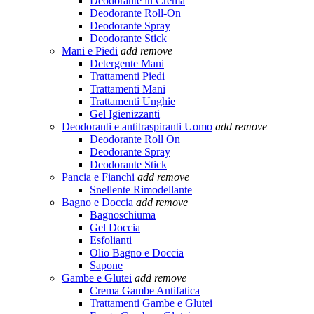
Deodorante in Crema
Deodorante Roll-On
Deodorante Spray
Deodorante Stick
Mani e Piedi
add
remove
Detergente Mani
Trattamenti Piedi
Trattamenti Mani
Trattamenti Unghie
Gel Igienizzanti
Deodoranti e antitraspiranti Uomo
add
remove
Deodorante Roll On
Deodorante Spray
Deodorante Stick
Pancia e Fianchi
add
remove
Snellente Rimodellante
Bagno e Doccia
add
remove
Bagnoschiuma
Gel Doccia
Esfolianti
Olio Bagno e Doccia
Sapone
Gambe e Glutei
add
remove
Crema Gambe Antifatica
Trattamenti Gambe e Glutei