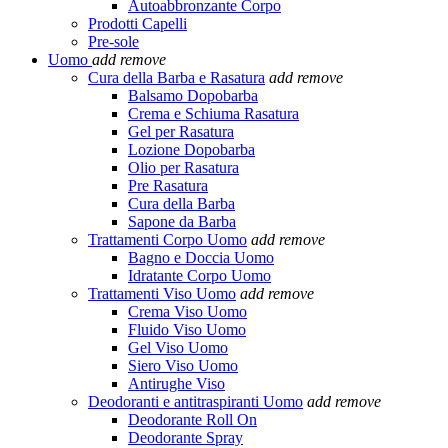
Autoabbronzante Corpo
Prodotti Capelli
Pre-sole
Uomo
add
remove
Cura della Barba e Rasatura
add
remove
Balsamo Dopobarba
Crema e Schiuma Rasatura
Gel per Rasatura
Lozione Dopobarba
Olio per Rasatura
Pre Rasatura
Cura della Barba
Sapone da Barba
Trattamenti Corpo Uomo
add
remove
Bagno e Doccia Uomo
Idratante Corpo Uomo
Trattamenti Viso Uomo
add
remove
Crema Viso Uomo
Fluido Viso Uomo
Gel Viso Uomo
Siero Viso Uomo
Antirughe Viso
Deodoranti e antitraspiranti Uomo
add
remove
Deodorante Roll On
Deodorante Spray