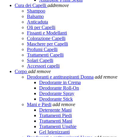
Cura dei Capelli
add
remove
Shampoo
Balsamo
Anticaduta
Oli per Capelli
Fissanti e Modellanti
Colorazione Capelli
Maschere per Capelli
Profumi Capelli
Trattamenti Capelli
Solari Capelli
Accessori capelli
Corpo
add
remove
Deodoranti e antitraspiranti Donna
add
remove
Deodorante in Crema
Deodorante Roll-On
Deodorante Spray
Deodorante Stick
Mani e Piedi
add
remove
Detergente Mani
Trattamenti Piedi
Trattamenti Mani
Trattamenti Unghie
Gel Igienizzanti