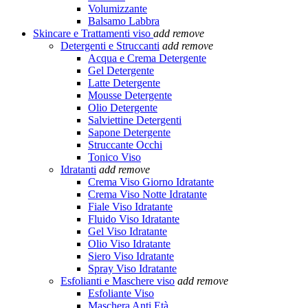
Volumizzante
Balsamo Labbra
Skincare e Trattamenti viso
add
remove
Detergenti e Struccanti
add
remove
Acqua e Crema Detergente
Gel Detergente
Latte Detergente
Mousse Detergente
Olio Detergente
Salviettine Detergenti
Sapone Detergente
Struccante Occhi
Tonico Viso
Idratanti
add
remove
Crema Viso Giorno Idratante
Crema Viso Notte Idratante
Fiale Viso Idratante
Fluido Viso Idratante
Gel Viso Idratante
Olio Viso Idratante
Siero Viso Idratante
Spray Viso Idratante
Esfolianti e Maschere viso
add
remove
Esfoliante Viso
Maschera Anti Età