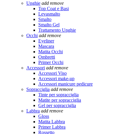
Unghie
add
remove
Top Coat e Basi
Levasmalto
Smalto
Smalto Gel
Trattamento Unghie
Occhi
add
remove
Eyeliner
Mascara
Matita Occhi
Ombretti
Primer Occhi
Accessori
add
remove
Accessori Viso
Accessori make-up
Accessori manicure pedicure
Sopracciglia
add
remove
Tinte per sopracciglia
Matite per sopracciglia
Gel per sopracciglia
Labbra
add
remove
Gloss
Matita Labbra
Primer Labbra
Rossetto