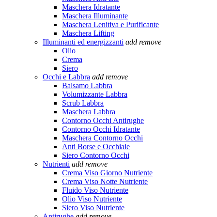
Maschera Idratante
Maschera Illuminante
Maschera Lenitiva e Purificante
Maschera Lifting
Illuminanti ed energizzanti
add
remove
Olio
Crema
Siero
Occhi e Labbra
add
remove
Balsamo Labbra
Volumizzante Labbra
Scrub Labbra
Maschera Labbra
Contorno Occhi Antirughe
Contorno Occhi Idratante
Maschera Contorno Occhi
Anti Borse e Occhiaie
Siero Contorno Occhi
Nutrienti
add
remove
Crema Viso Giorno Nutriente
Crema Viso Notte Nutriente
Fluido Viso Nutriente
Olio Viso Nutriente
Siero Viso Nutriente
Antirughe
add
remove