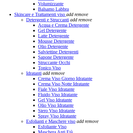
Volumizzante
Balsamo Labbra
Skincare e Trattamenti viso
add
remove
Detergenti e Struccanti
add
remove
Acqua e Crema Detergente
Gel Detergente
Latte Detergente
Mousse Detergente
Olio Detergente
Salviettine Detergenti
Sapone Detergente
Struccante Occhi
Tonico Viso
Idratanti
add
remove
Crema Viso Giorno Idratante
Crema Viso Notte Idratante
Fiale Viso Idratante
Fluido Viso Idratante
Gel Viso Idratante
Olio Viso Idratante
Siero Viso Idratante
Spray Viso Idratante
Esfolianti e Maschere viso
add
remove
Esfoliante Viso
Maschera Anti Età