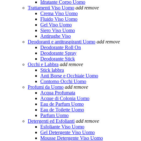
Idratante Corpo Uomo
Trattamenti Viso Uomo
add
remove
Crema Viso Uomo
Fluido Viso Uomo
Gel Viso Uomo
Siero Viso Uomo
Antirughe Viso
Deodoranti e antitraspiranti Uomo
add
remove
Deodorante Roll On
Deodorante Spray
Deodorante Stick
Occhi e Labbra
add
remove
Stick labbra
Anti Borse e Occhiaie Uomo
Contorno Occhi Uomo
Profumi da Uomo
add
remove
Acqua Profumata
Acque di Colonia Uomo
Eau de Parfum Uomo
Eau de Toilette Uomo
Parfum Uomo
Detergenti ed Esfolianti
add
remove
Esfoliante Viso Uomo
Gel Detergente Viso Uomo
Mousse Detergente Viso Uomo