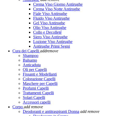
Crema Viso Giorno Antirughe
Crema Viso Notte Antirughe
Fiale Viso Antirughe
Fluido Viso Antirughe
Gel Viso Antirughe
Olio Viso Antirughe
Collo e Decolleté
Siero Viso Antirughe
Lozione Viso Antirughe
Antirughe Primi Segni
Cura dei Capelli
add
remove
Shampoo
Balsamo
Anticaduta
Oli per Capelli
Fissanti e Modellanti
Colorazione Capelli
Maschere per Capelli
Profumi Capelli
Trattamenti Capelli
Solari Capelli
Accessori capelli
Corpo
add
remove
Deodoranti e antitraspiranti Donna
add
remove