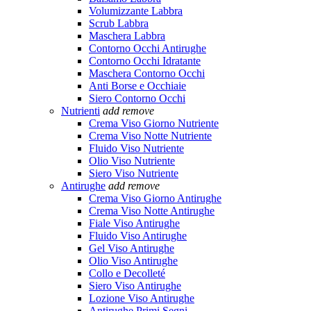
Volumizzante Labbra
Scrub Labbra
Maschera Labbra
Contorno Occhi Antirughe
Contorno Occhi Idratante
Maschera Contorno Occhi
Anti Borse e Occhiaie
Siero Contorno Occhi
Nutrienti
add
remove
Crema Viso Giorno Nutriente
Crema Viso Notte Nutriente
Fluido Viso Nutriente
Olio Viso Nutriente
Siero Viso Nutriente
Antirughe
add
remove
Crema Viso Giorno Antirughe
Crema Viso Notte Antirughe
Fiale Viso Antirughe
Fluido Viso Antirughe
Gel Viso Antirughe
Olio Viso Antirughe
Collo e Decolleté
Siero Viso Antirughe
Lozione Viso Antirughe
Antirughe Primi Segni