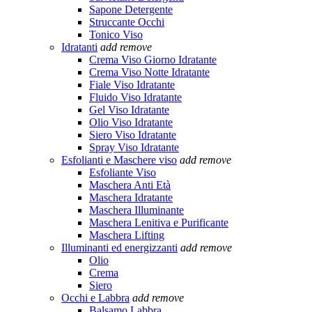
Sapone Detergente
Struccante Occhi
Tonico Viso
Idratanti
add
remove
Crema Viso Giorno Idratante
Crema Viso Notte Idratante
Fiale Viso Idratante
Fluido Viso Idratante
Gel Viso Idratante
Olio Viso Idratante
Siero Viso Idratante
Spray Viso Idratante
Esfolianti e Maschere viso
add
remove
Esfoliante Viso
Maschera Anti Età
Maschera Idratante
Maschera Illuminante
Maschera Lenitiva e Purificante
Maschera Lifting
Illuminanti ed energizzanti
add
remove
Olio
Crema
Siero
Occhi e Labbra
add
remove
Balsamo Labbra