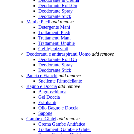
Deodorante in Crema
Deodorante Roll-On
Deodorante Spray
Deodorante Stick
Mani e Piedi
add
remove
Detergente Mani
Trattamenti Piedi
Trattamenti Mani
Trattamenti Unghie
Gel Igienizzanti
Deodoranti e antitraspiranti Uomo
add
remove
Deodorante Roll On
Deodorante Spray
Deodorante Stick
Pancia e Fianchi
add
remove
Snellente Rimodellante
Bagno e Doccia
add
remove
Bagnoschiuma
Gel Doccia
Esfolianti
Olio Bagno e Doccia
Sapone
Gambe e Glutei
add
remove
Crema Gambe Antifatica
Trattamenti Gambe e Glutei