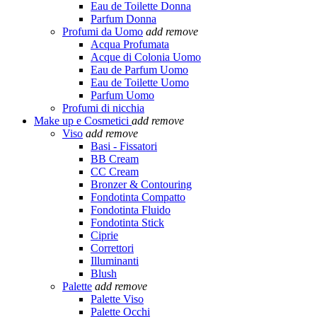
Eau de Toilette Donna
Parfum Donna
Profumi da Uomo
add
remove
Acqua Profumata
Acque di Colonia Uomo
Eau de Parfum Uomo
Eau de Toilette Uomo
Parfum Uomo
Profumi di nicchia
Make up e Cosmetici
add
remove
Viso
add
remove
Basi - Fissatori
BB Cream
CC Cream
Bronzer & Contouring
Fondotinta Compatto
Fondotinta Fluido
Fondotinta Stick
Ciprie
Correttori
Illuminanti
Blush
Palette
add
remove
Palette Viso
Palette Occhi