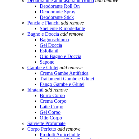
Deodoranti e antitraspiranti Uomo
add
remove
Deodorante Roll On
Deodorante Spray
Deodorante Stick
Pancia e Fianchi
add
remove
Snellente Rimodellante
Bagno e Doccia
add
remove
Bagnoschiuma
Gel Doccia
Esfolianti
Olio Bagno e Doccia
Sapone
Gambe e Glutei
add
remove
Crema Gambe Antifatica
Trattamenti Gambe e Glutei
Fango Gambe e Glutei
Idratanti
add
remove
Burro Corpo
Crema Corpo
Latte Corpo
Gel Corpo
Olio Corpo
Salviette Profumate
Corpo Perfetto
add
remove
Prodotti Anticellulite