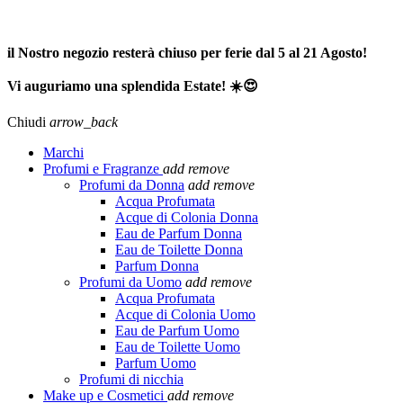
SPEDIZIONE GRATUITA A PARTIRE DA 65,00€ >>>
il Nostro negozio resterà chiuso per ferie dal 5 al 21 Agosto!
Vi auguriamo una splendida Estate! ☀️😍
Chiudi
arrow_back
Marchi
Profumi e Fragranze
add
remove
Profumi da Donna
add
remove
Acqua Profumata
Acque di Colonia Donna
Eau de Parfum Donna
Eau de Toilette Donna
Parfum Donna
Profumi da Uomo
add
remove
Acqua Profumata
Acque di Colonia Uomo
Eau de Parfum Uomo
Eau de Toilette Uomo
Parfum Uomo
Profumi di nicchia
Make up e Cosmetici
add
remove