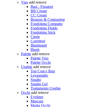
Viso
add
remove
Basi - Fissatori
BB Cream
CC Cream
Bronzer & Contouring
Fondotinta Compatto
Fondotinta Fluido
Fondotinta Stick
Ciprie
Correttori
Illuminanti
Blush
Palette
add
remove
Palette Viso
Palette Occhi
Unghie
add
remove
Top Coat e Basi
Levasmalto
Smalto
Smalto Gel
Trattamento Unghie
Occhi
add
remove
Eyeliner
Mascara
Matita Occhi