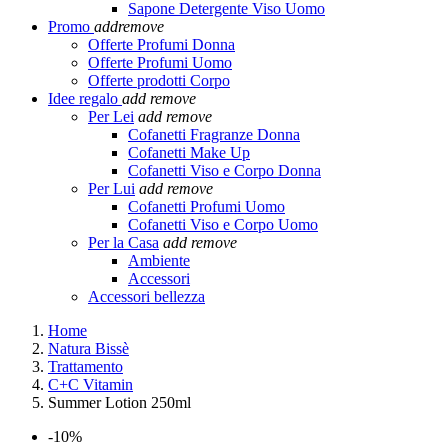
Sapone Detergente Viso Uomo
Promo
add
remove
Offerte Profumi Donna
Offerte Profumi Uomo
Offerte prodotti Corpo
Idee regalo
add
remove
Per Lei
add
remove
Cofanetti Fragranze Donna
Cofanetti Make Up
Cofanetti Viso e Corpo Donna
Per Lui
add
remove
Cofanetti Profumi Uomo
Cofanetti Viso e Corpo Uomo
Per la Casa
add
remove
Ambiente
Accessori
Accessori bellezza
Home
Natura Bissè
Trattamento
C+C Vitamin
Summer Lotion 250ml
-10%