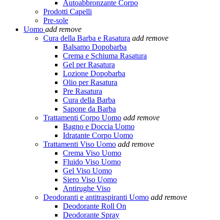
Autoabbronzante Corpo
Prodotti Capelli
Pre-sole
Uomo
add
remove
Cura della Barba e Rasatura
add
remove
Balsamo Dopobarba
Crema e Schiuma Rasatura
Gel per Rasatura
Lozione Dopobarba
Olio per Rasatura
Pre Rasatura
Cura della Barba
Sapone da Barba
Trattamenti Corpo Uomo
add
remove
Bagno e Doccia Uomo
Idratante Corpo Uomo
Trattamenti Viso Uomo
add
remove
Crema Viso Uomo
Fluido Viso Uomo
Gel Viso Uomo
Siero Viso Uomo
Antirughe Viso
Deodoranti e antitraspiranti Uomo
add
remove
Deodorante Roll On
Deodorante Spray