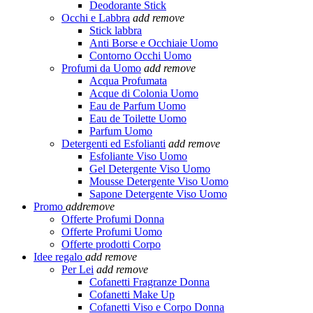
Deodorante Stick
Occhi e Labbra
add
remove
Stick labbra
Anti Borse e Occhiaie Uomo
Contorno Occhi Uomo
Profumi da Uomo
add
remove
Acqua Profumata
Acque di Colonia Uomo
Eau de Parfum Uomo
Eau de Toilette Uomo
Parfum Uomo
Detergenti ed Esfolianti
add
remove
Esfoliante Viso Uomo
Gel Detergente Viso Uomo
Mousse Detergente Viso Uomo
Sapone Detergente Viso Uomo
Promo
add
remove
Offerte Profumi Donna
Offerte Profumi Uomo
Offerte prodotti Corpo
Idee regalo
add
remove
Per Lei
add
remove
Cofanetti Fragranze Donna
Cofanetti Make Up
Cofanetti Viso e Corpo Donna