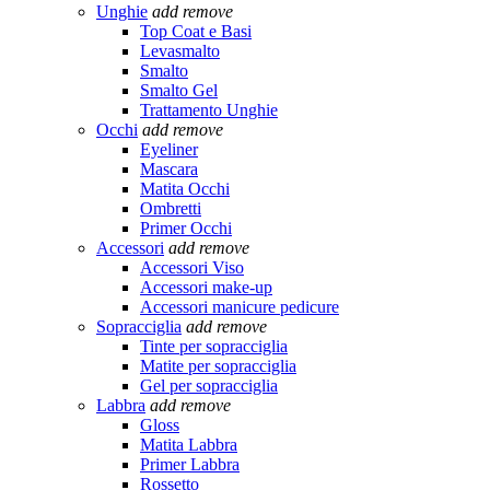
Unghie
add
remove
Top Coat e Basi
Levasmalto
Smalto
Smalto Gel
Trattamento Unghie
Occhi
add
remove
Eyeliner
Mascara
Matita Occhi
Ombretti
Primer Occhi
Accessori
add
remove
Accessori Viso
Accessori make-up
Accessori manicure pedicure
Sopracciglia
add
remove
Tinte per sopracciglia
Matite per sopracciglia
Gel per sopracciglia
Labbra
add
remove
Gloss
Matita Labbra
Primer Labbra
Rossetto