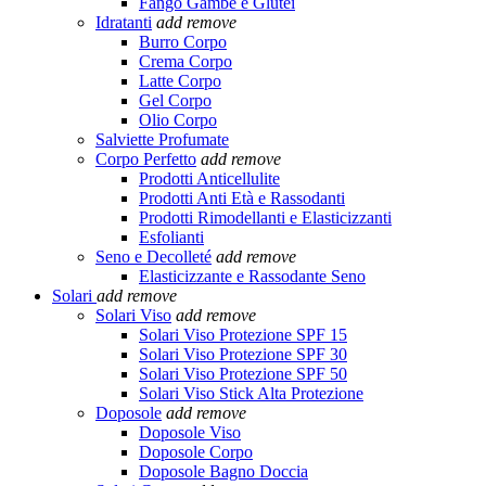
Fango Gambe e Glutei
Idratanti
add
remove
Burro Corpo
Crema Corpo
Latte Corpo
Gel Corpo
Olio Corpo
Salviette Profumate
Corpo Perfetto
add
remove
Prodotti Anticellulite
Prodotti Anti Età e Rassodanti
Prodotti Rimodellanti e Elasticizzanti
Esfolianti
Seno e Decolleté
add
remove
Elasticizzante e Rassodante Seno
Solari
add
remove
Solari Viso
add
remove
Solari Viso Protezione SPF 15
Solari Viso Protezione SPF 30
Solari Viso Protezione SPF 50
Solari Viso Stick Alta Protezione
Doposole
add
remove
Doposole Viso
Doposole Corpo
Doposole Bagno Doccia