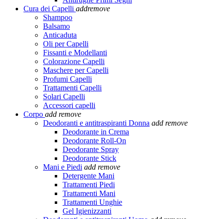
Cura dei Capelli
add
remove
Shampoo
Balsamo
Anticaduta
Oli per Capelli
Fissanti e Modellanti
Colorazione Capelli
Maschere per Capelli
Profumi Capelli
Trattamenti Capelli
Solari Capelli
Accessori capelli
Corpo
add
remove
Deodoranti e antitraspiranti Donna
add
remove
Deodorante in Crema
Deodorante Roll-On
Deodorante Spray
Deodorante Stick
Mani e Piedi
add
remove
Detergente Mani
Trattamenti Piedi
Trattamenti Mani
Trattamenti Unghie
Gel Igienizzanti