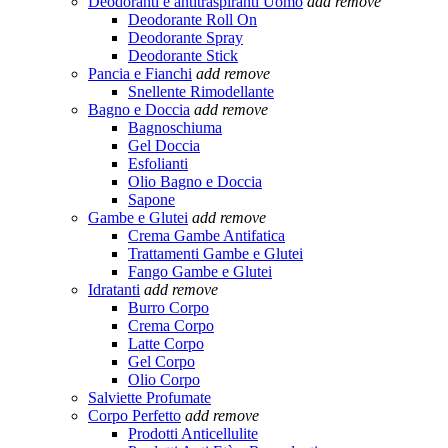
Deodoranti e antitraspiranti Uomo
add
remove
Deodorante Roll On
Deodorante Spray
Deodorante Stick
Pancia e Fianchi
add
remove
Snellente Rimodellante
Bagno e Doccia
add
remove
Bagnoschiuma
Gel Doccia
Esfolianti
Olio Bagno e Doccia
Sapone
Gambe e Glutei
add
remove
Crema Gambe Antifatica
Trattamenti Gambe e Glutei
Fango Gambe e Glutei
Idratanti
add
remove
Burro Corpo
Crema Corpo
Latte Corpo
Gel Corpo
Olio Corpo
Salviette Profumate
Corpo Perfetto
add
remove
Prodotti Anticellulite