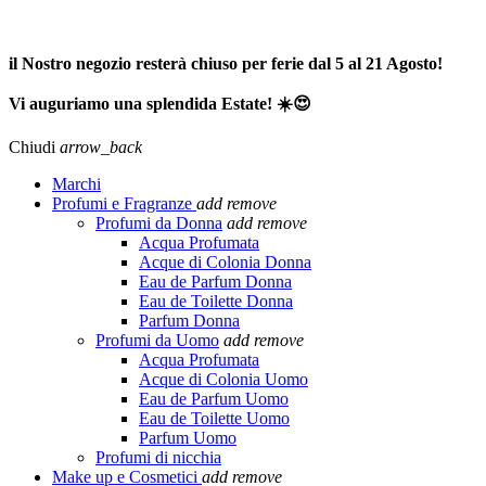
SPEDIZIONE GRATUITA A PARTIRE DA 65,00€ >>>
il Nostro negozio resterà chiuso per ferie dal 5 al 21 Agosto!
Vi auguriamo una splendida Estate! ☀️😍
Chiudi
arrow_back
Marchi
Profumi e Fragranze
add
remove
Profumi da Donna
add
remove
Acqua Profumata
Acque di Colonia Donna
Eau de Parfum Donna
Eau de Toilette Donna
Parfum Donna
Profumi da Uomo
add
remove
Acqua Profumata
Acque di Colonia Uomo
Eau de Parfum Uomo
Eau de Toilette Uomo
Parfum Uomo
Profumi di nicchia
Make up e Cosmetici
add
remove