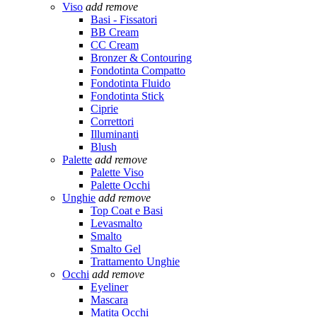
Viso
add
remove
Basi - Fissatori
BB Cream
CC Cream
Bronzer & Contouring
Fondotinta Compatto
Fondotinta Fluido
Fondotinta Stick
Ciprie
Correttori
Illuminanti
Blush
Palette
add
remove
Palette Viso
Palette Occhi
Unghie
add
remove
Top Coat e Basi
Levasmalto
Smalto
Smalto Gel
Trattamento Unghie
Occhi
add
remove
Eyeliner
Mascara
Matita Occhi