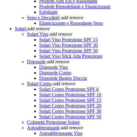
Prodotti Anti Età e Rassodanti
Prodotti Rimodellanti e Elasticizzanti
Esfolianti
Seno e Decolleté
add
remove
Elasticizzante e Rassodante Seno
Solari
add
remove
Solari Viso
add
remove
Solari Viso Protezione SPF 15
Solari Viso Protezione SPF 30
Solari Viso Protezione SPF 50
Solari Viso Stick Alta Protezione
Doposole
add
remove
Doposole Viso
Doposole Corpo
Doposole Bagno Doccia
Solari Corpo
add
remove
Solari Corpo Protezione SPF 6
Solari Corpo Protezione SPF 10
Solari Corpo Protezione SPF 15
Solari Corpo Protezione SPF 20
Solari Corpo Protezione SPF 30
Solari Corpo Protezione SPF 50
Cofanetti Protezione Solare
Autoabbronzanti
add
remove
Autoabbronzante Viso