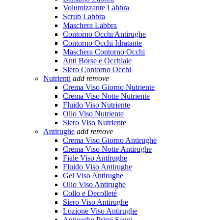
Volumizzante Labbra
Scrub Labbra
Maschera Labbra
Contorno Occhi Antirughe
Contorno Occhi Idratante
Maschera Contorno Occhi
Anti Borse e Occhiaie
Siero Contorno Occhi
Nutrienti
add
remove
Crema Viso Giorno Nutriente
Crema Viso Notte Nutriente
Fluido Viso Nutriente
Olio Viso Nutriente
Siero Viso Nutriente
Antirughe
add
remove
Crema Viso Giorno Antirughe
Crema Viso Notte Antirughe
Fiale Viso Antirughe
Fluido Viso Antirughe
Gel Viso Antirughe
Olio Viso Antirughe
Collo e Decolleté
Siero Viso Antirughe
Lozione Viso Antirughe
Antirughe Primi Segni