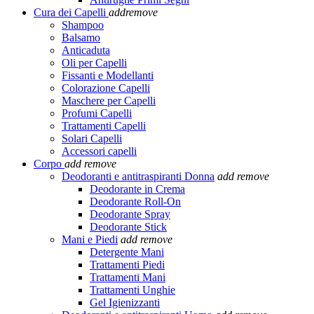
Cura dei Capelli
add
remove
Shampoo
Balsamo
Anticaduta
Oli per Capelli
Fissanti e Modellanti
Colorazione Capelli
Maschere per Capelli
Profumi Capelli
Trattamenti Capelli
Solari Capelli
Accessori capelli
Corpo
add
remove
Deodoranti e antitraspiranti Donna
add
remove
Deodorante in Crema
Deodorante Roll-On
Deodorante Spray
Deodorante Stick
Mani e Piedi
add
remove
Detergente Mani
Trattamenti Piedi
Trattamenti Mani
Trattamenti Unghie
Gel Igienizzanti