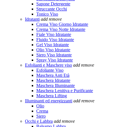
Sapone Detergente
Struccante Occhi
Tonico Viso
Idratanti
add
remove
Crema Viso Giorno Idratante
Crema Viso Notte Idratante
Fiale Viso Idratante
Fluido Viso Idratante
Gel Viso Idratante
Olio Viso Idratante
Siero Viso Idratante
Spray Viso Idratante
Esfolianti e Maschere viso
add
remove
Esfoliante Viso
Maschera Anti Età
Maschera Idratante
Maschera Illuminante
Maschera Lenitiva e Purificante
Maschera Lifting
Illuminanti ed energizzanti
add
remove
Olio
Crema
Siero
Occhi e Labbra
add
remove
Balsamo Labbra