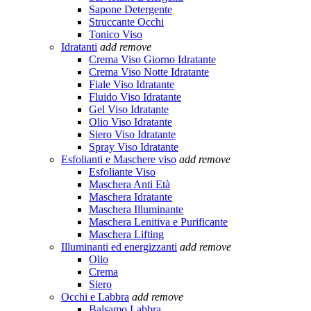
Sapone Detergente
Struccante Occhi
Tonico Viso
Idratanti
add
remove
Crema Viso Giorno Idratante
Crema Viso Notte Idratante
Fiale Viso Idratante
Fluido Viso Idratante
Gel Viso Idratante
Olio Viso Idratante
Siero Viso Idratante
Spray Viso Idratante
Esfolianti e Maschere viso
add
remove
Esfoliante Viso
Maschera Anti Età
Maschera Idratante
Maschera Illuminante
Maschera Lenitiva e Purificante
Maschera Lifting
Illuminanti ed energizzanti
add
remove
Olio
Crema
Siero
Occhi e Labbra
add
remove
Balsamo Labbra