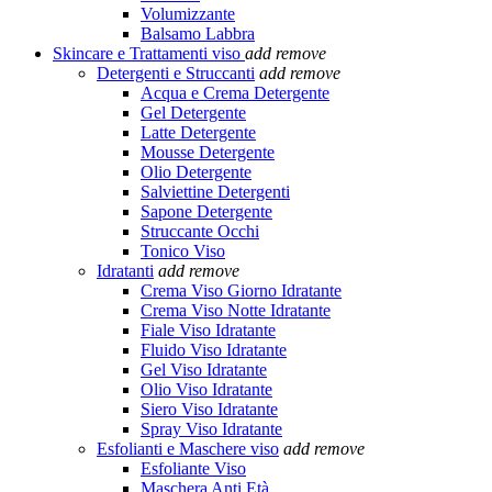
Volumizzante
Balsamo Labbra
Skincare e Trattamenti viso
add
remove
Detergenti e Struccanti
add
remove
Acqua e Crema Detergente
Gel Detergente
Latte Detergente
Mousse Detergente
Olio Detergente
Salviettine Detergenti
Sapone Detergente
Struccante Occhi
Tonico Viso
Idratanti
add
remove
Crema Viso Giorno Idratante
Crema Viso Notte Idratante
Fiale Viso Idratante
Fluido Viso Idratante
Gel Viso Idratante
Olio Viso Idratante
Siero Viso Idratante
Spray Viso Idratante
Esfolianti e Maschere viso
add
remove
Esfoliante Viso
Maschera Anti Età