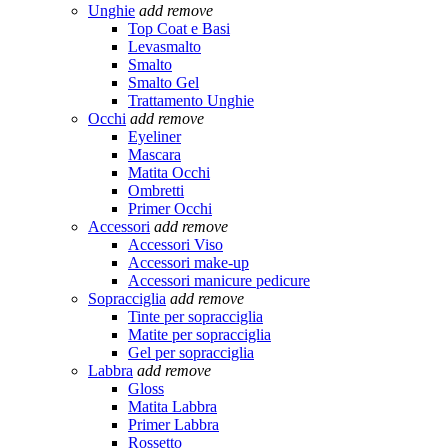
Unghie
add
remove
Top Coat e Basi
Levasmalto
Smalto
Smalto Gel
Trattamento Unghie
Occhi
add
remove
Eyeliner
Mascara
Matita Occhi
Ombretti
Primer Occhi
Accessori
add
remove
Accessori Viso
Accessori make-up
Accessori manicure pedicure
Sopracciglia
add
remove
Tinte per sopracciglia
Matite per sopracciglia
Gel per sopracciglia
Labbra
add
remove
Gloss
Matita Labbra
Primer Labbra
Rossetto