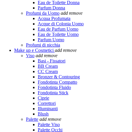
Eau de Toilette Donna
Parfum Donna
Profumi da Uomo
add
remove
Acqua Profumata
Acque di Colonia Uomo
Eau de Parfum Uomo
Eau de Toilette Uomo
Parfum Uomo
Profumi di nicchia
Make up e Cosmetici
add
remove
Viso
add
remove
Basi - Fissatori
BB Cream
CC Cream
Bronzer & Contouring
Fondotinta Compatto
Fondotinta Fluido
Fondotinta Stick
Ciprie
Correttori
Illuminanti
Blush
Palette
add
remove
Palette Viso
Palette Occhi