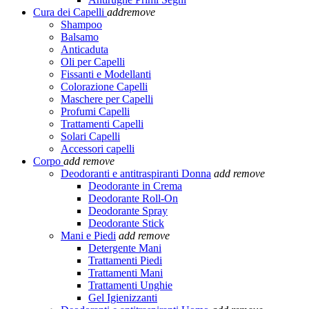
Cura dei Capelli
add
remove
Shampoo
Balsamo
Anticaduta
Oli per Capelli
Fissanti e Modellanti
Colorazione Capelli
Maschere per Capelli
Profumi Capelli
Trattamenti Capelli
Solari Capelli
Accessori capelli
Corpo
add
remove
Deodoranti e antitraspiranti Donna
add
remove
Deodorante in Crema
Deodorante Roll-On
Deodorante Spray
Deodorante Stick
Mani e Piedi
add
remove
Detergente Mani
Trattamenti Piedi
Trattamenti Mani
Trattamenti Unghie
Gel Igienizzanti