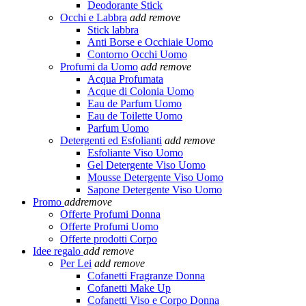
Deodorante Stick
Occhi e Labbra
add
remove
Stick labbra
Anti Borse e Occhiaie Uomo
Contorno Occhi Uomo
Profumi da Uomo
add
remove
Acqua Profumata
Acque di Colonia Uomo
Eau de Parfum Uomo
Eau de Toilette Uomo
Parfum Uomo
Detergenti ed Esfolianti
add
remove
Esfoliante Viso Uomo
Gel Detergente Viso Uomo
Mousse Detergente Viso Uomo
Sapone Detergente Viso Uomo
Promo
add
remove
Offerte Profumi Donna
Offerte Profumi Uomo
Offerte prodotti Corpo
Idee regalo
add
remove
Per Lei
add
remove
Cofanetti Fragranze Donna
Cofanetti Make Up
Cofanetti Viso e Corpo Donna