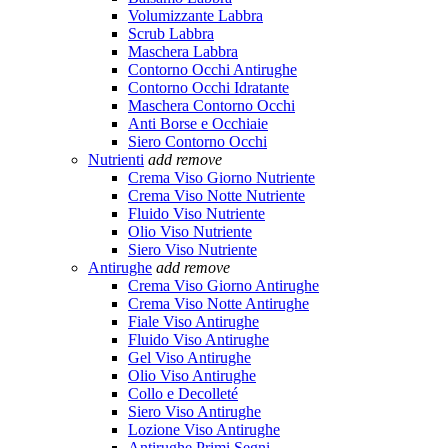
Volumizzante Labbra
Scrub Labbra
Maschera Labbra
Contorno Occhi Antirughe
Contorno Occhi Idratante
Maschera Contorno Occhi
Anti Borse e Occhiaie
Siero Contorno Occhi
Nutrienti
add
remove
Crema Viso Giorno Nutriente
Crema Viso Notte Nutriente
Fluido Viso Nutriente
Olio Viso Nutriente
Siero Viso Nutriente
Antirughe
add
remove
Crema Viso Giorno Antirughe
Crema Viso Notte Antirughe
Fiale Viso Antirughe
Fluido Viso Antirughe
Gel Viso Antirughe
Olio Viso Antirughe
Collo e Decolleté
Siero Viso Antirughe
Lozione Viso Antirughe
Antirughe Primi Segni