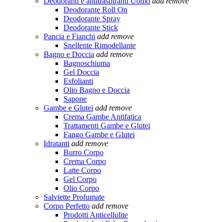
Deodoranti e antitraspiranti Uomo
add
remove
Deodorante Roll On
Deodorante Spray
Deodorante Stick
Pancia e Fianchi
add
remove
Snellente Rimodellante
Bagno e Doccia
add
remove
Bagnoschiuma
Gel Doccia
Esfolianti
Olio Bagno e Doccia
Sapone
Gambe e Glutei
add
remove
Crema Gambe Antifatica
Trattamenti Gambe e Glutei
Fango Gambe e Glutei
Idratanti
add
remove
Burro Corpo
Crema Corpo
Latte Corpo
Gel Corpo
Olio Corpo
Salviette Profumate
Corpo Perfetto
add
remove
Prodotti Anticellulite