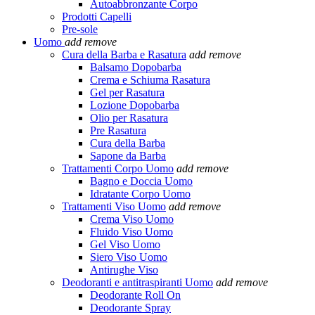
Autoabbronzante Corpo
Prodotti Capelli
Pre-sole
Uomo
add
remove
Cura della Barba e Rasatura
add
remove
Balsamo Dopobarba
Crema e Schiuma Rasatura
Gel per Rasatura
Lozione Dopobarba
Olio per Rasatura
Pre Rasatura
Cura della Barba
Sapone da Barba
Trattamenti Corpo Uomo
add
remove
Bagno e Doccia Uomo
Idratante Corpo Uomo
Trattamenti Viso Uomo
add
remove
Crema Viso Uomo
Fluido Viso Uomo
Gel Viso Uomo
Siero Viso Uomo
Antirughe Viso
Deodoranti e antitraspiranti Uomo
add
remove
Deodorante Roll On
Deodorante Spray