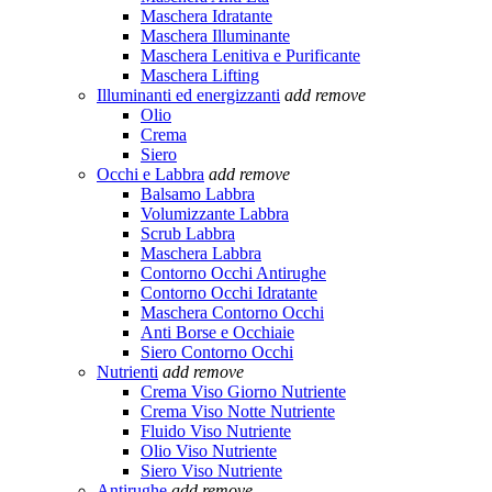
Maschera Idratante
Maschera Illuminante
Maschera Lenitiva e Purificante
Maschera Lifting
Illuminanti ed energizzanti
add
remove
Olio
Crema
Siero
Occhi e Labbra
add
remove
Balsamo Labbra
Volumizzante Labbra
Scrub Labbra
Maschera Labbra
Contorno Occhi Antirughe
Contorno Occhi Idratante
Maschera Contorno Occhi
Anti Borse e Occhiaie
Siero Contorno Occhi
Nutrienti
add
remove
Crema Viso Giorno Nutriente
Crema Viso Notte Nutriente
Fluido Viso Nutriente
Olio Viso Nutriente
Siero Viso Nutriente
Antirughe
add
remove