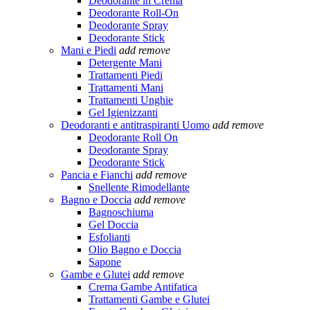
Deodorante in Crema
Deodorante Roll-On
Deodorante Spray
Deodorante Stick
Mani e Piedi
add
remove
Detergente Mani
Trattamenti Piedi
Trattamenti Mani
Trattamenti Unghie
Gel Igienizzanti
Deodoranti e antitraspiranti Uomo
add
remove
Deodorante Roll On
Deodorante Spray
Deodorante Stick
Pancia e Fianchi
add
remove
Snellente Rimodellante
Bagno e Doccia
add
remove
Bagnoschiuma
Gel Doccia
Esfolianti
Olio Bagno e Doccia
Sapone
Gambe e Glutei
add
remove
Crema Gambe Antifatica
Trattamenti Gambe e Glutei