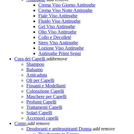
Crema Viso Giorno Antirughe
Crema Viso Notte Antirughe
Fiale Viso Antirughe
Fluido Viso Antirughe
Gel Viso Antirughe
Olio Viso Antirughe
Collo e Decolleté
Siero Viso Antirughe
Lozione Viso Antirughe
Antirughe Primi Segni
Cura dei Capelli
add
remove
Shampoo
Balsamo
Anticaduta
Oli per Capelli
Fissanti e Modellanti
Colorazione Capelli
Maschere per Capelli
Profumi Capelli
Trattamenti Capelli
Solari Capelli
Accessori capelli
Corpo
add
remove
Deodoranti e antitraspiranti Donna
add
remove