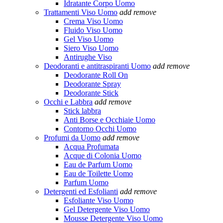
Idratante Corpo Uomo
Trattamenti Viso Uomo
add
remove
Crema Viso Uomo
Fluido Viso Uomo
Gel Viso Uomo
Siero Viso Uomo
Antirughe Viso
Deodoranti e antitraspiranti Uomo
add
remove
Deodorante Roll On
Deodorante Spray
Deodorante Stick
Occhi e Labbra
add
remove
Stick labbra
Anti Borse e Occhiaie Uomo
Contorno Occhi Uomo
Profumi da Uomo
add
remove
Acqua Profumata
Acque di Colonia Uomo
Eau de Parfum Uomo
Eau de Toilette Uomo
Parfum Uomo
Detergenti ed Esfolianti
add
remove
Esfoliante Viso Uomo
Gel Detergente Viso Uomo
Mousse Detergente Viso Uomo