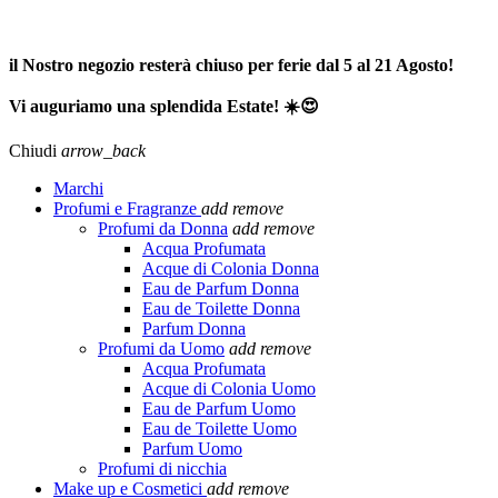
SPEDIZIONE GRATUITA A PARTIRE DA 65,00€ >>>
il Nostro negozio resterà chiuso per ferie dal 5 al 21 Agosto!
Vi auguriamo una splendida Estate! ☀️😍
Chiudi
arrow_back
Marchi
Profumi e Fragranze
add
remove
Profumi da Donna
add
remove
Acqua Profumata
Acque di Colonia Donna
Eau de Parfum Donna
Eau de Toilette Donna
Parfum Donna
Profumi da Uomo
add
remove
Acqua Profumata
Acque di Colonia Uomo
Eau de Parfum Uomo
Eau de Toilette Uomo
Parfum Uomo
Profumi di nicchia
Make up e Cosmetici
add
remove