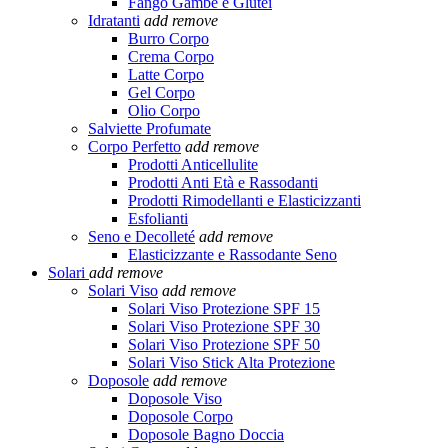
Fango Gambe e Glutei
Idratanti
add
remove
Burro Corpo
Crema Corpo
Latte Corpo
Gel Corpo
Olio Corpo
Salviette Profumate
Corpo Perfetto
add
remove
Prodotti Anticellulite
Prodotti Anti Età e Rassodanti
Prodotti Rimodellanti e Elasticizzanti
Esfolianti
Seno e Decolleté
add
remove
Elasticizzante e Rassodante Seno
Solari
add
remove
Solari Viso
add
remove
Solari Viso Protezione SPF 15
Solari Viso Protezione SPF 30
Solari Viso Protezione SPF 50
Solari Viso Stick Alta Protezione
Doposole
add
remove
Doposole Viso
Doposole Corpo
Doposole Bagno Doccia