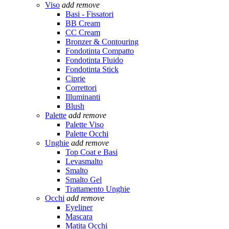
Viso
add
remove
Basi - Fissatori
BB Cream
CC Cream
Bronzer & Contouring
Fondotinta Compatto
Fondotinta Fluido
Fondotinta Stick
Ciprie
Correttori
Illuminanti
Blush
Palette
add
remove
Palette Viso
Palette Occhi
Unghie
add
remove
Top Coat e Basi
Levasmalto
Smalto
Smalto Gel
Trattamento Unghie
Occhi
add
remove
Eyeliner
Mascara
Matita Occhi