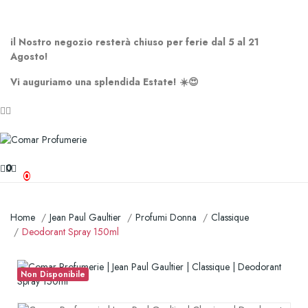
SPEDIZIONE GRATUITA A PARTIRE DA 65,00€ >>>
il Nostro negozio resterà chiuso per ferie dal 5 al 21
Agosto!
Vi auguriamo una splendida Estate! ☀️😍
0
0
Home
Jean Paul Gaultier
Profumi Donna
Classique
Deodorant Spray 150ml
Non Disponibile