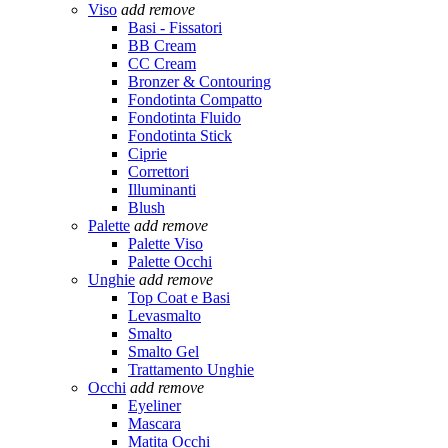
Viso
add
remove
Basi - Fissatori
BB Cream
CC Cream
Bronzer & Contouring
Fondotinta Compatto
Fondotinta Fluido
Fondotinta Stick
Ciprie
Correttori
Illuminanti
Blush
Palette
add
remove
Palette Viso
Palette Occhi
Unghie
add
remove
Top Coat e Basi
Levasmalto
Smalto
Smalto Gel
Trattamento Unghie
Occhi
add
remove
Eyeliner
Mascara
Matita Occhi