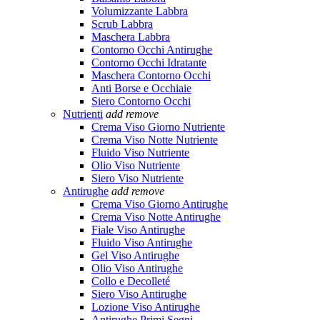
Volumizzante Labbra
Scrub Labbra
Maschera Labbra
Contorno Occhi Antirughe
Contorno Occhi Idratante
Maschera Contorno Occhi
Anti Borse e Occhiaie
Siero Contorno Occhi
Nutrienti
add
remove
Crema Viso Giorno Nutriente
Crema Viso Notte Nutriente
Fluido Viso Nutriente
Olio Viso Nutriente
Siero Viso Nutriente
Antirughe
add
remove
Crema Viso Giorno Antirughe
Crema Viso Notte Antirughe
Fiale Viso Antirughe
Fluido Viso Antirughe
Gel Viso Antirughe
Olio Viso Antirughe
Collo e Decolleté
Siero Viso Antirughe
Lozione Viso Antirughe
Antirughe Primi Segni