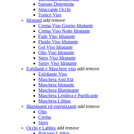
Sapone Detergente
Struccante Occhi
Tonico Viso
Idratanti
add
remove
Crema Viso Giorno Idratante
Crema Viso Notte Idratante
Fiale Viso Idratante
Fluido Viso Idratante
Gel Viso Idratante
Olio Viso Idratante
Siero Viso Idratante
Spray Viso Idratante
Esfolianti e Maschere viso
add
remove
Esfoliante Viso
Maschera Anti Età
Maschera Idratante
Maschera Illuminante
Maschera Lenitiva e Purificante
Maschera Lifting
Illuminanti ed energizzanti
add
remove
Olio
Crema
Siero
Occhi e Labbra
add
remove
Balsamo Labbra