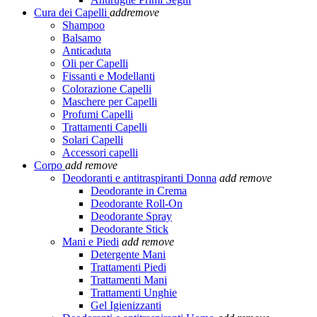
Cura dei Capelli
add
remove
Shampoo
Balsamo
Anticaduta
Oli per Capelli
Fissanti e Modellanti
Colorazione Capelli
Maschere per Capelli
Profumi Capelli
Trattamenti Capelli
Solari Capelli
Accessori capelli
Corpo
add
remove
Deodoranti e antitraspiranti Donna
add
remove
Deodorante in Crema
Deodorante Roll-On
Deodorante Spray
Deodorante Stick
Mani e Piedi
add
remove
Detergente Mani
Trattamenti Piedi
Trattamenti Mani
Trattamenti Unghie
Gel Igienizzanti