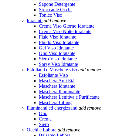
Sapone Detergente
Struccante Occhi
Tonico Viso
Idratanti
add
remove
Crema Viso Giorno Idratante
Crema Viso Notte Idratante
Fiale Viso Idratante
Fluido Viso Idratante
Gel Viso Idratante
Olio Viso Idratante
Siero Viso Idratante
Spray Viso Idratante
Esfolianti e Maschere viso
add
remove
Esfoliante Viso
Maschera Anti Età
Maschera Idratante
Maschera Illuminante
Maschera Lenitiva e Purificante
Maschera Lifting
Illuminanti ed energizzanti
add
remove
Olio
Crema
Siero
Occhi e Labbra
add
remove
Balsamo Labbra