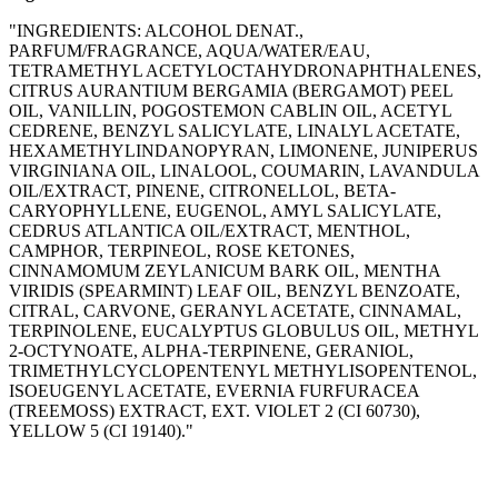
"INGREDIENTS: ALCOHOL DENAT.,
PARFUM/FRAGRANCE, AQUA/WATER/EAU,
TETRAMETHYL ACETYLOCTAHYDRONAPHTHALENES,
CITRUS AURANTIUM BERGAMIA (BERGAMOT) PEEL
OIL, VANILLIN, POGOSTEMON CABLIN OIL, ACETYL
CEDRENE, BENZYL SALICYLATE, LINALYL ACETATE,
HEXAMETHYLINDANOPYRAN, LIMONENE, JUNIPERUS
VIRGINIANA OIL, LINALOOL, COUMARIN, LAVANDULA
OIL/EXTRACT, PINENE, CITRONELLOL, BETA-
CARYOPHYLLENE, EUGENOL, AMYL SALICYLATE,
CEDRUS ATLANTICA OIL/EXTRACT, MENTHOL,
CAMPHOR, TERPINEOL, ROSE KETONES,
CINNAMOMUM ZEYLANICUM BARK OIL, MENTHA
VIRIDIS (SPEARMINT) LEAF OIL, BENZYL BENZOATE,
CITRAL, CARVONE, GERANYL ACETATE, CINNAMAL,
TERPINOLENE, EUCALYPTUS GLOBULUS OIL, METHYL
2-OCTYNOATE, ALPHA-TERPINENE, GERANIOL,
TRIMETHYLCYCLOPENTENYL METHYLISOPENTENOL,
ISOEUGENYL ACETATE, EVERNIA FURFURACEA
(TREEMOSS) EXTRACT, EXT. VIOLET 2 (CI 60730),
YELLOW 5 (CI 19140)."