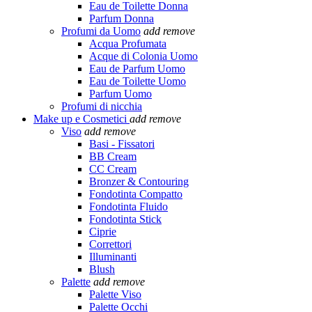
Eau de Toilette Donna
Parfum Donna
Profumi da Uomo
add
remove
Acqua Profumata
Acque di Colonia Uomo
Eau de Parfum Uomo
Eau de Toilette Uomo
Parfum Uomo
Profumi di nicchia
Make up e Cosmetici
add
remove
Viso
add
remove
Basi - Fissatori
BB Cream
CC Cream
Bronzer & Contouring
Fondotinta Compatto
Fondotinta Fluido
Fondotinta Stick
Ciprie
Correttori
Illuminanti
Blush
Palette
add
remove
Palette Viso
Palette Occhi