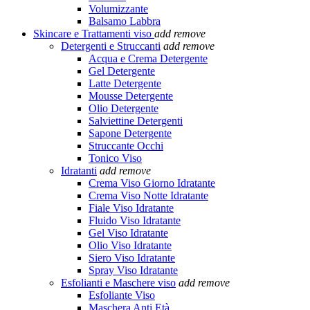
Volumizzante
Balsamo Labbra
Skincare e Trattamenti viso
add
remove
Detergenti e Struccanti
add
remove
Acqua e Crema Detergente
Gel Detergente
Latte Detergente
Mousse Detergente
Olio Detergente
Salviettine Detergenti
Sapone Detergente
Struccante Occhi
Tonico Viso
Idratanti
add
remove
Crema Viso Giorno Idratante
Crema Viso Notte Idratante
Fiale Viso Idratante
Fluido Viso Idratante
Gel Viso Idratante
Olio Viso Idratante
Siero Viso Idratante
Spray Viso Idratante
Esfolianti e Maschere viso
add
remove
Esfoliante Viso
Maschera Anti Età