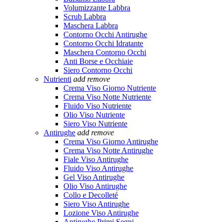
Volumizzante Labbra
Scrub Labbra
Maschera Labbra
Contorno Occhi Antirughe
Contorno Occhi Idratante
Maschera Contorno Occhi
Anti Borse e Occhiaie
Siero Contorno Occhi
Nutrienti
add
remove
Crema Viso Giorno Nutriente
Crema Viso Notte Nutriente
Fluido Viso Nutriente
Olio Viso Nutriente
Siero Viso Nutriente
Antirughe
add
remove
Crema Viso Giorno Antirughe
Crema Viso Notte Antirughe
Fiale Viso Antirughe
Fluido Viso Antirughe
Gel Viso Antirughe
Olio Viso Antirughe
Collo e Decolleté
Siero Viso Antirughe
Lozione Viso Antirughe
Antirughe Primi Segni