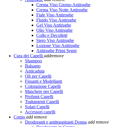
Crema Viso Giorno Antirughe
Crema Viso Notte Antirughe
Fiale Viso Antirughe
Fluido Viso Antirughe
Gel Viso Antirughe
Olio Viso Antirughe
Collo e Decolleté
Siero Viso Antirughe
Lozione Viso Antirughe
Antirughe Primi Segni
Cura dei Capelli
add
remove
Shampoo
Balsamo
Anticaduta
Oli per Capelli
Fissanti e Modellanti
Colorazione Capelli
Maschere per Capelli
Profumi Capelli
Trattamenti Capelli
Solari Capelli
Accessori capelli
Corpo
add
remove
Deodoranti e antitraspiranti Donna
add
remove