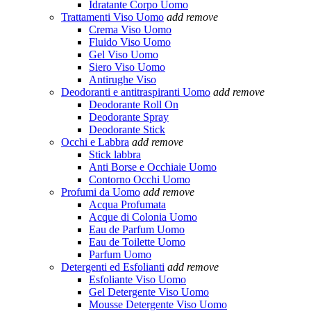
Idratante Corpo Uomo
Trattamenti Viso Uomo
add
remove
Crema Viso Uomo
Fluido Viso Uomo
Gel Viso Uomo
Siero Viso Uomo
Antirughe Viso
Deodoranti e antitraspiranti Uomo
add
remove
Deodorante Roll On
Deodorante Spray
Deodorante Stick
Occhi e Labbra
add
remove
Stick labbra
Anti Borse e Occhiaie Uomo
Contorno Occhi Uomo
Profumi da Uomo
add
remove
Acqua Profumata
Acque di Colonia Uomo
Eau de Parfum Uomo
Eau de Toilette Uomo
Parfum Uomo
Detergenti ed Esfolianti
add
remove
Esfoliante Viso Uomo
Gel Detergente Viso Uomo
Mousse Detergente Viso Uomo