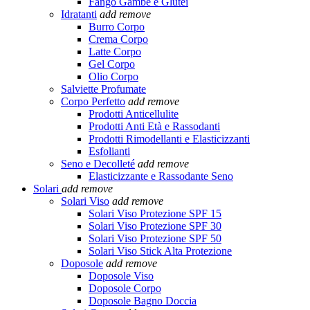
Fango Gambe e Glutei
Idratanti
add
remove
Burro Corpo
Crema Corpo
Latte Corpo
Gel Corpo
Olio Corpo
Salviette Profumate
Corpo Perfetto
add
remove
Prodotti Anticellulite
Prodotti Anti Età e Rassodanti
Prodotti Rimodellanti e Elasticizzanti
Esfolianti
Seno e Decolleté
add
remove
Elasticizzante e Rassodante Seno
Solari
add
remove
Solari Viso
add
remove
Solari Viso Protezione SPF 15
Solari Viso Protezione SPF 30
Solari Viso Protezione SPF 50
Solari Viso Stick Alta Protezione
Doposole
add
remove
Doposole Viso
Doposole Corpo
Doposole Bagno Doccia