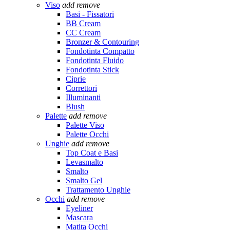
Viso
add
remove
Basi - Fissatori
BB Cream
CC Cream
Bronzer & Contouring
Fondotinta Compatto
Fondotinta Fluido
Fondotinta Stick
Ciprie
Correttori
Illuminanti
Blush
Palette
add
remove
Palette Viso
Palette Occhi
Unghie
add
remove
Top Coat e Basi
Levasmalto
Smalto
Smalto Gel
Trattamento Unghie
Occhi
add
remove
Eyeliner
Mascara
Matita Occhi