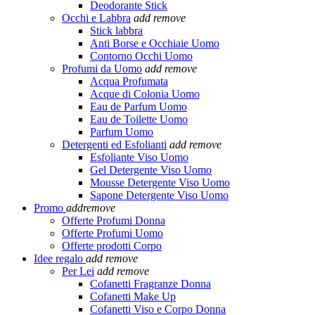
Deodorante Stick
Occhi e Labbra
add
remove
Stick labbra
Anti Borse e Occhiaie Uomo
Contorno Occhi Uomo
Profumi da Uomo
add
remove
Acqua Profumata
Acque di Colonia Uomo
Eau de Parfum Uomo
Eau de Toilette Uomo
Parfum Uomo
Detergenti ed Esfolianti
add
remove
Esfoliante Viso Uomo
Gel Detergente Viso Uomo
Mousse Detergente Viso Uomo
Sapone Detergente Viso Uomo
Promo
add
remove
Offerte Profumi Donna
Offerte Profumi Uomo
Offerte prodotti Corpo
Idee regalo
add
remove
Per Lei
add
remove
Cofanetti Fragranze Donna
Cofanetti Make Up
Cofanetti Viso e Corpo Donna