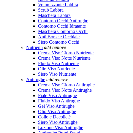
Volumizzante Labbra
Scrub Labbra
Maschera Labbra
Contorno Occhi Antirughe
Contorno Occhi Idratante
Maschera Contorno Occhi
Anti Borse e Occhiaie
Siero Contorno Occhi
Nutrienti
add
remove
Crema Viso Giorno Nutriente
Crema Viso Notte Nutriente
Fluido Viso Nutriente
Olio Viso Nutriente
Siero Viso Nutriente
Antirughe
add
remove
Crema Viso Giorno Antirughe
Crema Viso Notte Antirughe
Fiale Viso Antirughe
Fluido Viso Antirughe
Gel Viso Antirughe
Olio Viso Antirughe
Collo e Decolleté
Siero Viso Antirughe
Lozione Viso Antirughe
Antirughe Primi Segni