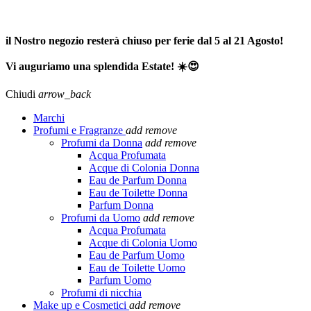
SPEDIZIONE GRATUITA A PARTIRE DA 65,00€ >>>
il Nostro negozio resterà chiuso per ferie dal 5 al 21 Agosto!
Vi auguriamo una splendida Estate! ☀️😍
Chiudi
arrow_back
Marchi
Profumi e Fragranze
add
remove
Profumi da Donna
add
remove
Acqua Profumata
Acque di Colonia Donna
Eau de Parfum Donna
Eau de Toilette Donna
Parfum Donna
Profumi da Uomo
add
remove
Acqua Profumata
Acque di Colonia Uomo
Eau de Parfum Uomo
Eau de Toilette Uomo
Parfum Uomo
Profumi di nicchia
Make up e Cosmetici
add
remove