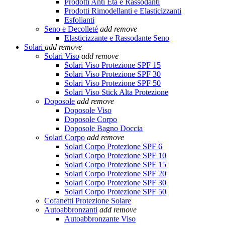
Prodotti Anti Età e Rassodanti
Prodotti Rimodellanti e Elasticizzanti
Esfolianti
Seno e Decolleté
add
remove
Elasticizzante e Rassodante Seno
Solari
add
remove
Solari Viso
add
remove
Solari Viso Protezione SPF 15
Solari Viso Protezione SPF 30
Solari Viso Protezione SPF 50
Solari Viso Stick Alta Protezione
Doposole
add
remove
Doposole Viso
Doposole Corpo
Doposole Bagno Doccia
Solari Corpo
add
remove
Solari Corpo Protezione SPF 6
Solari Corpo Protezione SPF 10
Solari Corpo Protezione SPF 15
Solari Corpo Protezione SPF 20
Solari Corpo Protezione SPF 30
Solari Corpo Protezione SPF 50
Cofanetti Protezione Solare
Autoabbronzanti
add
remove
Autoabbronzante Viso