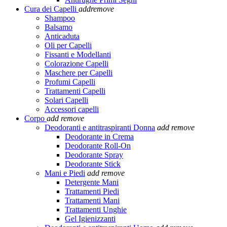
Cura dei Capelli
add
remove
Shampoo
Balsamo
Anticaduta
Oli per Capelli
Fissanti e Modellanti
Colorazione Capelli
Maschere per Capelli
Profumi Capelli
Trattamenti Capelli
Solari Capelli
Accessori capelli
Corpo
add
remove
Deodoranti e antitraspiranti Donna
add
remove
Deodorante in Crema
Deodorante Roll-On
Deodorante Spray
Deodorante Stick
Mani e Piedi
add
remove
Detergente Mani
Trattamenti Piedi
Trattamenti Mani
Trattamenti Unghie
Gel Igienizzanti