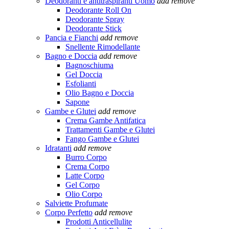
Deodoranti e antitraspiranti Uomo
add
remove
Deodorante Roll On
Deodorante Spray
Deodorante Stick
Pancia e Fianchi
add
remove
Snellente Rimodellante
Bagno e Doccia
add
remove
Bagnoschiuma
Gel Doccia
Esfolianti
Olio Bagno e Doccia
Sapone
Gambe e Glutei
add
remove
Crema Gambe Antifatica
Trattamenti Gambe e Glutei
Fango Gambe e Glutei
Idratanti
add
remove
Burro Corpo
Crema Corpo
Latte Corpo
Gel Corpo
Olio Corpo
Salviette Profumate
Corpo Perfetto
add
remove
Prodotti Anticellulite