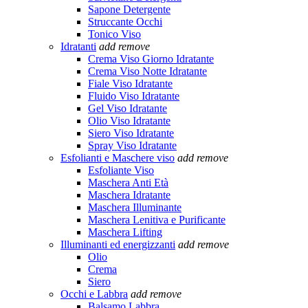
Sapone Detergente
Struccante Occhi
Tonico Viso
Idratanti
add
remove
Crema Viso Giorno Idratante
Crema Viso Notte Idratante
Fiale Viso Idratante
Fluido Viso Idratante
Gel Viso Idratante
Olio Viso Idratante
Siero Viso Idratante
Spray Viso Idratante
Esfolianti e Maschere viso
add
remove
Esfoliante Viso
Maschera Anti Età
Maschera Idratante
Maschera Illuminante
Maschera Lenitiva e Purificante
Maschera Lifting
Illuminanti ed energizzanti
add
remove
Olio
Crema
Siero
Occhi e Labbra
add
remove
Balsamo Labbra