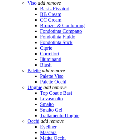
Viso
add
remove
Basi - Fissatori
BB Cream
CC Cream
Bronzer & Contouring
Fondotinta Compatto
Fondotinta Fluido
Fondotinta Stick
Ciprie
Correttori
Illuminanti
Blush
Palette
add
remove
Palette Viso
Palette Occhi
Unghie
add
remove
Top Coat e Basi
Levasmalto
Smalto
Smalto Gel
Trattamento Unghie
Occhi
add
remove
Eyeliner
Mascara
Matita Occhi