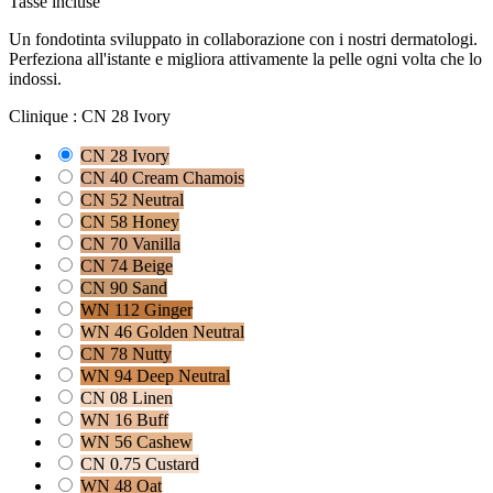
Tasse incluse
Un fondotinta sviluppato in collaborazione con i nostri dermatologi.
Perfeziona all'istante e migliora attivamente la pelle ogni volta che lo
indossi.
Clinique :
CN 28 Ivory
CN 28 Ivory
CN 40 Cream Chamois
CN 52 Neutral
CN 58 Honey
CN 70 Vanilla
CN 74 Beige
CN 90 Sand
WN 112 Ginger
WN 46 Golden Neutral
CN 78 Nutty
WN 94 Deep Neutral
CN 08 Linen
WN 16 Buff
WN 56 Cashew
CN 0.75 Custard
WN 48 Oat