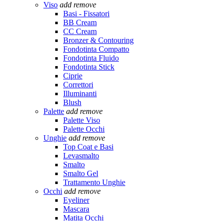
Viso
add
remove
Basi - Fissatori
BB Cream
CC Cream
Bronzer & Contouring
Fondotinta Compatto
Fondotinta Fluido
Fondotinta Stick
Ciprie
Correttori
Illuminanti
Blush
Palette
add
remove
Palette Viso
Palette Occhi
Unghie
add
remove
Top Coat e Basi
Levasmalto
Smalto
Smalto Gel
Trattamento Unghie
Occhi
add
remove
Eyeliner
Mascara
Matita Occhi