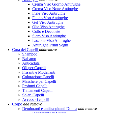
Crema Viso Giorno Antirughe
Crema Viso Notte Antirughe
Fiale Viso Antirughe
Fluido Viso Antirughe
Gel Viso Antirughe
Olio Viso Antirughe
Collo e Decolleté
Siero Viso Antirughe
Lozione Viso Antirughe
Antirughe Primi Segni
Cura dei Capelli
add
remove
Shampoo
Balsamo
Anticaduta
Oli per Capelli
Fissanti e Modellanti
Colorazione Capelli
Maschere per Capelli
Profumi Capelli
Trattamenti Capelli
Solari Capelli
Accessori capelli
Corpo
add
remove
Deodoranti e antitraspiranti Donna
add
remove