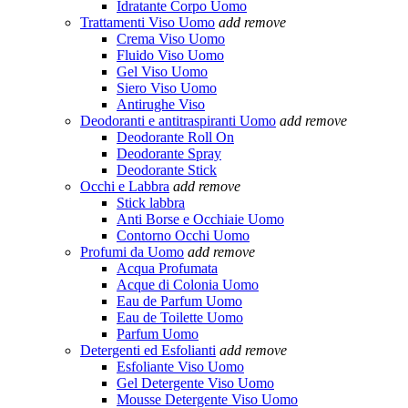
Idratante Corpo Uomo
Trattamenti Viso Uomo
add
remove
Crema Viso Uomo
Fluido Viso Uomo
Gel Viso Uomo
Siero Viso Uomo
Antirughe Viso
Deodoranti e antitraspiranti Uomo
add
remove
Deodorante Roll On
Deodorante Spray
Deodorante Stick
Occhi e Labbra
add
remove
Stick labbra
Anti Borse e Occhiaie Uomo
Contorno Occhi Uomo
Profumi da Uomo
add
remove
Acqua Profumata
Acque di Colonia Uomo
Eau de Parfum Uomo
Eau de Toilette Uomo
Parfum Uomo
Detergenti ed Esfolianti
add
remove
Esfoliante Viso Uomo
Gel Detergente Viso Uomo
Mousse Detergente Viso Uomo