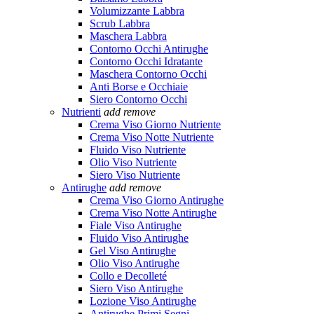
Volumizzante Labbra
Scrub Labbra
Maschera Labbra
Contorno Occhi Antirughe
Contorno Occhi Idratante
Maschera Contorno Occhi
Anti Borse e Occhiaie
Siero Contorno Occhi
Nutrienti
add
remove
Crema Viso Giorno Nutriente
Crema Viso Notte Nutriente
Fluido Viso Nutriente
Olio Viso Nutriente
Siero Viso Nutriente
Antirughe
add
remove
Crema Viso Giorno Antirughe
Crema Viso Notte Antirughe
Fiale Viso Antirughe
Fluido Viso Antirughe
Gel Viso Antirughe
Olio Viso Antirughe
Collo e Decolleté
Siero Viso Antirughe
Lozione Viso Antirughe
Antirughe Primi Segni