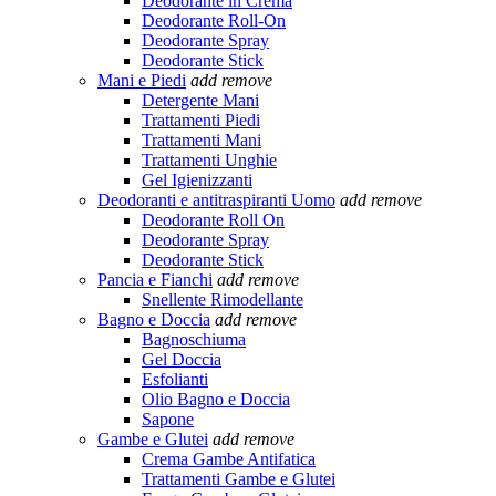
Deodorante in Crema
Deodorante Roll-On
Deodorante Spray
Deodorante Stick
Mani e Piedi
add
remove
Detergente Mani
Trattamenti Piedi
Trattamenti Mani
Trattamenti Unghie
Gel Igienizzanti
Deodoranti e antitraspiranti Uomo
add
remove
Deodorante Roll On
Deodorante Spray
Deodorante Stick
Pancia e Fianchi
add
remove
Snellente Rimodellante
Bagno e Doccia
add
remove
Bagnoschiuma
Gel Doccia
Esfolianti
Olio Bagno e Doccia
Sapone
Gambe e Glutei
add
remove
Crema Gambe Antifatica
Trattamenti Gambe e Glutei