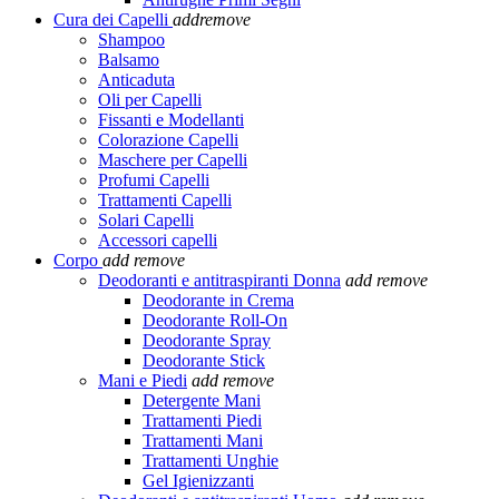
Cura dei Capelli
add
remove
Shampoo
Balsamo
Anticaduta
Oli per Capelli
Fissanti e Modellanti
Colorazione Capelli
Maschere per Capelli
Profumi Capelli
Trattamenti Capelli
Solari Capelli
Accessori capelli
Corpo
add
remove
Deodoranti e antitraspiranti Donna
add
remove
Deodorante in Crema
Deodorante Roll-On
Deodorante Spray
Deodorante Stick
Mani e Piedi
add
remove
Detergente Mani
Trattamenti Piedi
Trattamenti Mani
Trattamenti Unghie
Gel Igienizzanti