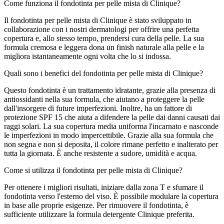
Come funziona il fondotinta per pelle mista di Clinique?
Il fondotinta per pelle mista di Clinique è stato sviluppato in
collaborazione con i nostri dermatologi per offrire una perfetta
copertura e, allo stesso tempo, prendersi cura della pelle. La sua
formula cremosa e leggera dona un finish naturale alla pelle e la
migliora istantaneamente ogni volta che lo si indossa.
Quali sono i benefici del fondotinta per pelle mista di Clinique?
Questo fondotinta è un trattamento idratante, grazie alla presenza di
antiossidanti nella sua formula, che aiutano a proteggere la pelle
dall'insorgere di future imperfezioni. Inoltre, ha un fattore di
protezione SPF 15 che aiuta a difendere la pelle dai danni causati dai
raggi solari. La sua copertura media uniforma l'incarnato e nasconde
le imperfezioni in modo impercettibile. Grazie alla sua formula che
non segna e non si deposita, il colore rimane perfetto e inalterato per
tutta la giornata. È anche resistente a sudore, umidità e acqua.
Come si utilizza il fondotinta per pelle mista di Clinique?
Per ottenere i migliori risultati, iniziare dalla zona T e sfumare il
fondotinta verso l'esterno del viso. È possibile modulare la copertura
in base alle proprie esigenze. Per rimuovere il fondotinta, è
sufficiente utilizzare la formula detergente Clinique preferita.