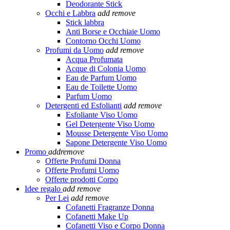
Deodorante Stick
Occhi e Labbra
add
remove
Stick labbra
Anti Borse e Occhiaie Uomo
Contorno Occhi Uomo
Profumi da Uomo
add
remove
Acqua Profumata
Acque di Colonia Uomo
Eau de Parfum Uomo
Eau de Toilette Uomo
Parfum Uomo
Detergenti ed Esfolianti
add
remove
Esfoliante Viso Uomo
Gel Detergente Viso Uomo
Mousse Detergente Viso Uomo
Sapone Detergente Viso Uomo
Promo
add
remove
Offerte Profumi Donna
Offerte Profumi Uomo
Offerte prodotti Corpo
Idee regalo
add
remove
Per Lei
add
remove
Cofanetti Fragranze Donna
Cofanetti Make Up
Cofanetti Viso e Corpo Donna