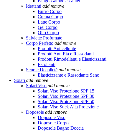
Fango Gambe e Glutei
Idratanti
add
remove
Burro Corpo
Crema Corpo
Latte Corpo
Gel Corpo
Olio Corpo
Salviette Profumate
Corpo Perfetto
add
remove
Prodotti Anticellulite
Prodotti Anti Età e Rassodanti
Prodotti Rimodellanti e Elasticizzanti
Esfolianti
Seno e Decolleté
add
remove
Elasticizzante e Rassodante Seno
Solari
add
remove
Solari Viso
add
remove
Solari Viso Protezione SPF 15
Solari Viso Protezione SPF 30
Solari Viso Protezione SPF 50
Solari Viso Stick Alta Protezione
Doposole
add
remove
Doposole Viso
Doposole Corpo
Doposole Bagno Doccia