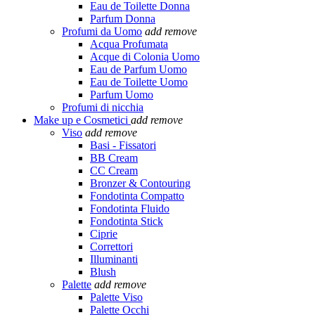
Eau de Toilette Donna
Parfum Donna
Profumi da Uomo
add
remove
Acqua Profumata
Acque di Colonia Uomo
Eau de Parfum Uomo
Eau de Toilette Uomo
Parfum Uomo
Profumi di nicchia
Make up e Cosmetici
add
remove
Viso
add
remove
Basi - Fissatori
BB Cream
CC Cream
Bronzer & Contouring
Fondotinta Compatto
Fondotinta Fluido
Fondotinta Stick
Ciprie
Correttori
Illuminanti
Blush
Palette
add
remove
Palette Viso
Palette Occhi