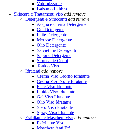
Volumizzante
Balsamo Labbra
Skincare e Trattamenti viso
add
remove
Detergenti e Struccanti
add
remove
Acqua e Crema Detergente
Gel Detergente
Latte Detergente
Mousse Detergente
Olio Detergente
Salviettine Detergenti
Sapone Detergente
Struccante Occhi
Tonico Viso
Idratanti
add
remove
Crema Viso Giorno Idratante
Crema Viso Notte Idratante
Fiale Viso Idratante
Fluido Viso Idratante
Gel Viso Idratante
Olio Viso Idratante
Siero Viso Idratante
Spray Viso Idratante
Esfolianti e Maschere viso
add
remove
Esfoliante Viso
Maschera Anti Età