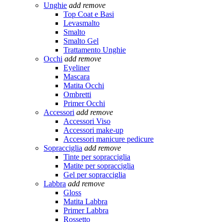
Unghie
add
remove
Top Coat e Basi
Levasmalto
Smalto
Smalto Gel
Trattamento Unghie
Occhi
add
remove
Eyeliner
Mascara
Matita Occhi
Ombretti
Primer Occhi
Accessori
add
remove
Accessori Viso
Accessori make-up
Accessori manicure pedicure
Sopracciglia
add
remove
Tinte per sopracciglia
Matite per sopracciglia
Gel per sopracciglia
Labbra
add
remove
Gloss
Matita Labbra
Primer Labbra
Rossetto