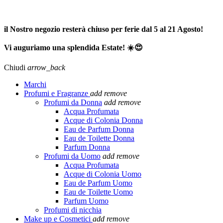
SPEDIZIONE GRATUITA A PARTIRE DA 65,00€ >>>
il Nostro negozio resterà chiuso per ferie dal 5 al 21 Agosto!
Vi auguriamo una splendida Estate! ☀️😍
Chiudi
arrow_back
Marchi
Profumi e Fragranze
add
remove
Profumi da Donna
add
remove
Acqua Profumata
Acque di Colonia Donna
Eau de Parfum Donna
Eau de Toilette Donna
Parfum Donna
Profumi da Uomo
add
remove
Acqua Profumata
Acque di Colonia Uomo
Eau de Parfum Uomo
Eau de Toilette Uomo
Parfum Uomo
Profumi di nicchia
Make up e Cosmetici
add
remove