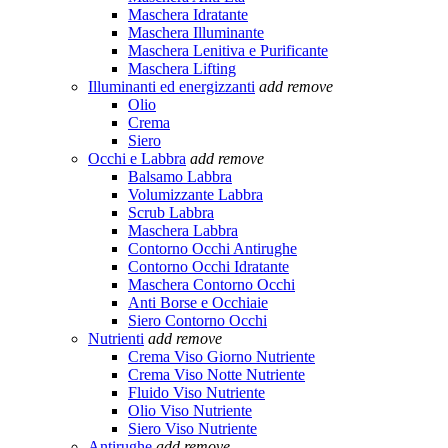
Maschera Idratante
Maschera Illuminante
Maschera Lenitiva e Purificante
Maschera Lifting
Illuminanti ed energizzanti
add
remove
Olio
Crema
Siero
Occhi e Labbra
add
remove
Balsamo Labbra
Volumizzante Labbra
Scrub Labbra
Maschera Labbra
Contorno Occhi Antirughe
Contorno Occhi Idratante
Maschera Contorno Occhi
Anti Borse e Occhiaie
Siero Contorno Occhi
Nutrienti
add
remove
Crema Viso Giorno Nutriente
Crema Viso Notte Nutriente
Fluido Viso Nutriente
Olio Viso Nutriente
Siero Viso Nutriente
Antirughe
add
remove