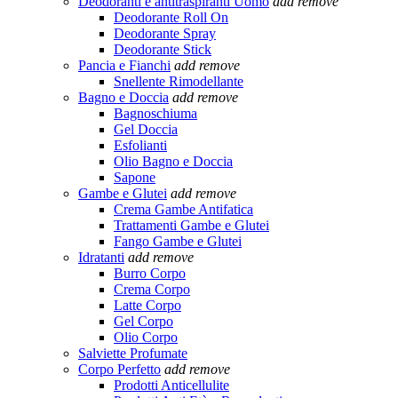
Deodoranti e antitraspiranti Uomo
add
remove
Deodorante Roll On
Deodorante Spray
Deodorante Stick
Pancia e Fianchi
add
remove
Snellente Rimodellante
Bagno e Doccia
add
remove
Bagnoschiuma
Gel Doccia
Esfolianti
Olio Bagno e Doccia
Sapone
Gambe e Glutei
add
remove
Crema Gambe Antifatica
Trattamenti Gambe e Glutei
Fango Gambe e Glutei
Idratanti
add
remove
Burro Corpo
Crema Corpo
Latte Corpo
Gel Corpo
Olio Corpo
Salviette Profumate
Corpo Perfetto
add
remove
Prodotti Anticellulite