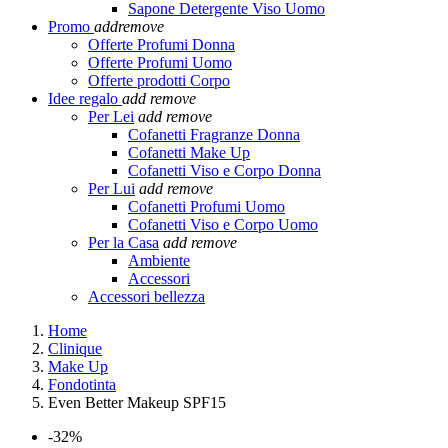
Sapone Detergente Viso Uomo
Promo
add
remove
Offerte Profumi Donna
Offerte Profumi Uomo
Offerte prodotti Corpo
Idee regalo
add
remove
Per Lei
add
remove
Cofanetti Fragranze Donna
Cofanetti Make Up
Cofanetti Viso e Corpo Donna
Per Lui
add
remove
Cofanetti Profumi Uomo
Cofanetti Viso e Corpo Uomo
Per la Casa
add
remove
Ambiente
Accessori
Accessori bellezza
Home
Clinique
Make Up
Fondotinta
Even Better Makeup SPF15
-32%