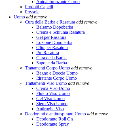
Autoabbronzante Corpo
Prodotti Capelli
Pre-sole
Uomo
add
remove
Cura della Barba e Rasatura
add
remove
Balsamo Dopobarba
Crema e Schiuma Rasatura
Gel per Rasatura
Lozione Dopobarba
Olio per Rasatura
Pre Rasatura
Cura della Barba
Sapone da Barba
Trattamenti Corpo Uomo
add
remove
Bagno e Doccia Uomo
Idratante Corpo Uomo
Trattamenti Viso Uomo
add
remove
Crema Viso Uomo
Fluido Viso Uomo
Gel Viso Uomo
Siero Viso Uomo
Antirughe Viso
Deodoranti e antitraspiranti Uomo
add
remove
Deodorante Roll On
Deodorante Spray