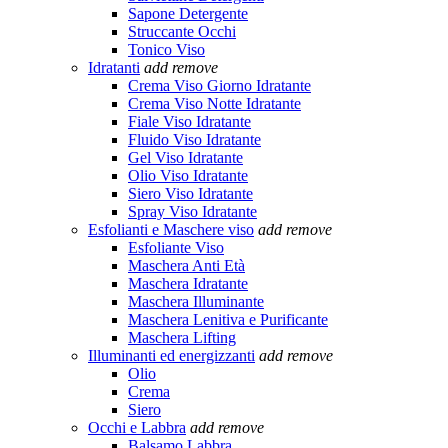
Sapone Detergente
Struccante Occhi
Tonico Viso
Idratanti
add
remove
Crema Viso Giorno Idratante
Crema Viso Notte Idratante
Fiale Viso Idratante
Fluido Viso Idratante
Gel Viso Idratante
Olio Viso Idratante
Siero Viso Idratante
Spray Viso Idratante
Esfolianti e Maschere viso
add
remove
Esfoliante Viso
Maschera Anti Età
Maschera Idratante
Maschera Illuminante
Maschera Lenitiva e Purificante
Maschera Lifting
Illuminanti ed energizzanti
add
remove
Olio
Crema
Siero
Occhi e Labbra
add
remove
Balsamo Labbra