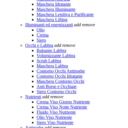
Maschera Idratante
Maschera Illuminante
Maschera Lenitiva e Purificante
Maschera Lifting
Illuminanti ed energizzanti
add
remove
Olio
Crema
Siero
Occhi e Labbra
add
remove
Balsamo Labbra
Volumizzante Labbra
Scrub Labbra
Maschera Labbra
Contorno Occhi Antirughe
Contorno Occhi Idratante
Maschera Contorno Occhi
Anti Borse e Occhiaie
Siero Contorno Occhi
Nutrienti
add
remove
Crema Viso Giorno Nutriente
Crema Viso Notte Nutriente
Fluido Viso Nutriente
Olio Viso Nutriente
Siero Viso Nutriente
Antirughe
add
remove