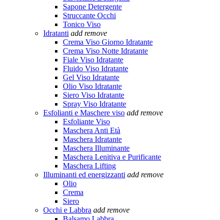
Sapone Detergente
Struccante Occhi
Tonico Viso
Idratanti
add
remove
Crema Viso Giorno Idratante
Crema Viso Notte Idratante
Fiale Viso Idratante
Fluido Viso Idratante
Gel Viso Idratante
Olio Viso Idratante
Siero Viso Idratante
Spray Viso Idratante
Esfolianti e Maschere viso
add
remove
Esfoliante Viso
Maschera Anti Età
Maschera Idratante
Maschera Illuminante
Maschera Lenitiva e Purificante
Maschera Lifting
Illuminanti ed energizzanti
add
remove
Olio
Crema
Siero
Occhi e Labbra
add
remove
Balsamo Labbra