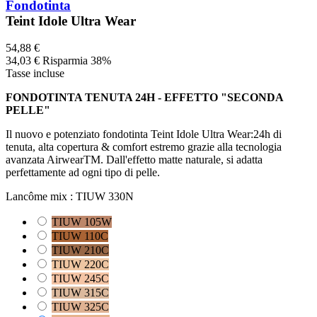
Fondotinta
Teint Idole Ultra Wear
54,88 €
34,03 €
Risparmia 38%
Tasse incluse
FONDOTINTA TENUTA 24H - EFFETTO "SECONDA
PELLE"
Il nuovo e potenziato fondotinta Teint Idole Ultra Wear:24h di
tenuta, alta copertura & comfort estremo grazie alla tecnologia
avanzata AirwearTM. Dall'effetto matte naturale, si adatta
perfettamente ad ogni tipo di pelle.
Lancôme mix :
TIUW 330N
TIUW 105W
TIUW 110C
TIUW 210C
TIUW 220C
TIUW 245C
TIUW 315C
TIUW 325C