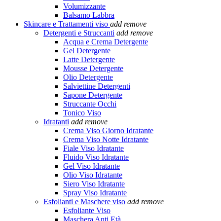
Volumizzante
Balsamo Labbra
Skincare e Trattamenti viso
add
remove
Detergenti e Struccanti
add
remove
Acqua e Crema Detergente
Gel Detergente
Latte Detergente
Mousse Detergente
Olio Detergente
Salviettine Detergenti
Sapone Detergente
Struccante Occhi
Tonico Viso
Idratanti
add
remove
Crema Viso Giorno Idratante
Crema Viso Notte Idratante
Fiale Viso Idratante
Fluido Viso Idratante
Gel Viso Idratante
Olio Viso Idratante
Siero Viso Idratante
Spray Viso Idratante
Esfolianti e Maschere viso
add
remove
Esfoliante Viso
Maschera Anti Età