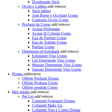
Deodorante Stick
Occhi e Labbra
add
remove
Stick labbra
Anti Borse e Occhiaie Uomo
Contorno Occhi Uomo
Profumi da Uomo
add
remove
Acqua Profumata
Acque di Colonia Uomo
Eau de Parfum Uomo
Eau de Toilette Uomo
Parfum Uomo
Detergenti ed Esfolianti
add
remove
Esfoliante Viso Uomo
Gel Detergente Viso Uomo
Mousse Detergente Viso Uomo
Sapone Detergente Viso Uomo
Promo
add
remove
Offerte Profumi Donna
Offerte Profumi Uomo
Offerte prodotti Corpo
Idee regalo
add
remove
Per Lei
add
remove
Cofanetti Fragranze Donna
Cofanetti Make Up
Cofanetti Viso e Corpo Donna