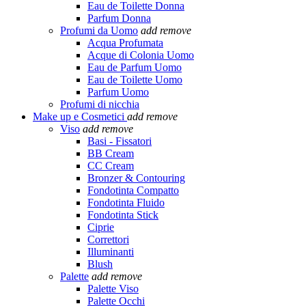
Eau de Toilette Donna
Parfum Donna
Profumi da Uomo
add
remove
Acqua Profumata
Acque di Colonia Uomo
Eau de Parfum Uomo
Eau de Toilette Uomo
Parfum Uomo
Profumi di nicchia
Make up e Cosmetici
add
remove
Viso
add
remove
Basi - Fissatori
BB Cream
CC Cream
Bronzer & Contouring
Fondotinta Compatto
Fondotinta Fluido
Fondotinta Stick
Ciprie
Correttori
Illuminanti
Blush
Palette
add
remove
Palette Viso
Palette Occhi