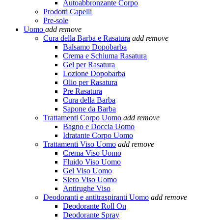
Autoabbronzante Corpo
Prodotti Capelli
Pre-sole
Uomo
add
remove
Cura della Barba e Rasatura
add
remove
Balsamo Dopobarba
Crema e Schiuma Rasatura
Gel per Rasatura
Lozione Dopobarba
Olio per Rasatura
Pre Rasatura
Cura della Barba
Sapone da Barba
Trattamenti Corpo Uomo
add
remove
Bagno e Doccia Uomo
Idratante Corpo Uomo
Trattamenti Viso Uomo
add
remove
Crema Viso Uomo
Fluido Viso Uomo
Gel Viso Uomo
Siero Viso Uomo
Antirughe Viso
Deodoranti e antitraspiranti Uomo
add
remove
Deodorante Roll On
Deodorante Spray