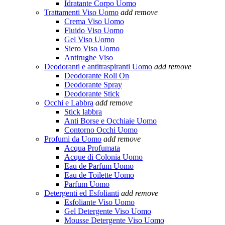
Idratante Corpo Uomo
Trattamenti Viso Uomo
add
remove
Crema Viso Uomo
Fluido Viso Uomo
Gel Viso Uomo
Siero Viso Uomo
Antirughe Viso
Deodoranti e antitraspiranti Uomo
add
remove
Deodorante Roll On
Deodorante Spray
Deodorante Stick
Occhi e Labbra
add
remove
Stick labbra
Anti Borse e Occhiaie Uomo
Contorno Occhi Uomo
Profumi da Uomo
add
remove
Acqua Profumata
Acque di Colonia Uomo
Eau de Parfum Uomo
Eau de Toilette Uomo
Parfum Uomo
Detergenti ed Esfolianti
add
remove
Esfoliante Viso Uomo
Gel Detergente Viso Uomo
Mousse Detergente Viso Uomo