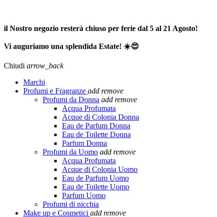
SPEDIZIONE GRATUITA A PARTIRE DA 65,00€ >>>
il Nostro negozio resterà chiuso per ferie dal 5 al 21 Agosto!
Vi auguriamo una splendida Estate! ☀️😍
Chiudi
arrow_back
Marchi
Profumi e Fragranze
add
remove
Profumi da Donna
add
remove
Acqua Profumata
Acque di Colonia Donna
Eau de Parfum Donna
Eau de Toilette Donna
Parfum Donna
Profumi da Uomo
add
remove
Acqua Profumata
Acque di Colonia Uomo
Eau de Parfum Uomo
Eau de Toilette Uomo
Parfum Uomo
Profumi di nicchia
Make up e Cosmetici
add
remove