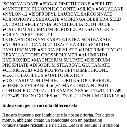
ISONONANOATE ●PEG-10 DIMETHICONE ●PERLITE
●SYNTHETIC FLUORPHLOGOPITE ●SILICA ●SQUALANE
●NYLON-12 ●ISOPROPYL LAUROYL SARCOSINATE
●DIISOPROPYL SEBACATE ●MORINGA OLEIFERA SEED
EXTRACT ●POLYMNIA SONCHIFOLIA ROOT JUICE
●CALCIUM ALUMINUM BOROSILICATE ●GLYCERIN
●DIPENTAERYTHRITYL
TETRAHYDROXYSTEARATE/TETRAISOSTEARATE
●ALPHA-GLUCAN OLIGOSACCHARIDE ●SODIUM
HYALURONATE ●SILICA SILYLATE ●HDI/TRIMETHYLOL
HEXYLLACTONE CROSSPOLYMER ●ALUMINUM
HYDROXIDE ●MAGNESIUM SULFATE ●DISODIUM
PHOSPHATE ●DISODIUM STEAROYL GLUTAMATE
●CITRIC ACID ●BIS-PEG/PPG-14/14 DIMETHICONE
●LACTOBACILLUS ●MALTODEXTRIN
●DISTEARDIMONIUM HECTORITE ●TOCOPHEROL
●PHENOXYETHANOL ● [+/- MAY CONTAIN / PEUT
CONTENIR CI 77007 / ULTRAMARINES ●CI 77491, CI 77492,
CI 77499 / IRON OXIDES ●CI 77891 / TITANIUM DIOXIDE ●]
Indicazioni per la raccolta differenziata
Il nostro impegno per l'ambiente è la nostra priorità. Per questo
motivo, abbiamo creato un fondotinta con un packaging
completamente riciclabile e riciclato. Leggi di seguito le istruzioni