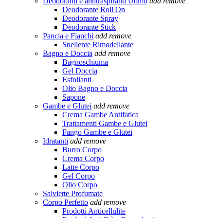
Deodoranti e antitraspiranti Uomo
add
remove
Deodorante Roll On
Deodorante Spray
Deodorante Stick
Pancia e Fianchi
add
remove
Snellente Rimodellante
Bagno e Doccia
add
remove
Bagnoschiuma
Gel Doccia
Esfolianti
Olio Bagno e Doccia
Sapone
Gambe e Glutei
add
remove
Crema Gambe Antifatica
Trattamenti Gambe e Glutei
Fango Gambe e Glutei
Idratanti
add
remove
Burro Corpo
Crema Corpo
Latte Corpo
Gel Corpo
Olio Corpo
Salviette Profumate
Corpo Perfetto
add
remove
Prodotti Anticellulite