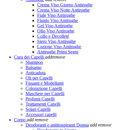
Crema Viso Giorno Antirughe
Crema Viso Notte Antirughe
Fiale Viso Antirughe
Fluido Viso Antirughe
Gel Viso Antirughe
Olio Viso Antirughe
Collo e Decolleté
Siero Viso Antirughe
Lozione Viso Antirughe
Antirughe Primi Segni
Cura dei Capelli
add
remove
Shampoo
Balsamo
Anticaduta
Oli per Capelli
Fissanti e Modellanti
Colorazione Capelli
Maschere per Capelli
Profumi Capelli
Trattamenti Capelli
Solari Capelli
Accessori capelli
Corpo
add
remove
Deodoranti e antitraspiranti Donna
add
remove