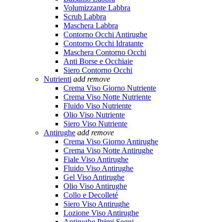
Volumizzante Labbra
Scrub Labbra
Maschera Labbra
Contorno Occhi Antirughe
Contorno Occhi Idratante
Maschera Contorno Occhi
Anti Borse e Occhiaie
Siero Contorno Occhi
Nutrienti
add
remove
Crema Viso Giorno Nutriente
Crema Viso Notte Nutriente
Fluido Viso Nutriente
Olio Viso Nutriente
Siero Viso Nutriente
Antirughe
add
remove
Crema Viso Giorno Antirughe
Crema Viso Notte Antirughe
Fiale Viso Antirughe
Fluido Viso Antirughe
Gel Viso Antirughe
Olio Viso Antirughe
Collo e Decolleté
Siero Viso Antirughe
Lozione Viso Antirughe
Antirughe Primi Segni