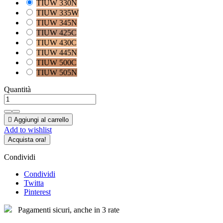
TIUW 330N
TIUW 335W
TIUW 345N
TIUW 425C
TIUW 430C
TIUW 445N
TIUW 500C
TIUW 505N
Quantità

Aggiungi al carrello
Add to wishlist
Acquista ora!
Condividi
Condividi
Twitta
Pinterest
Pagamenti sicuri, anche in 3 rate