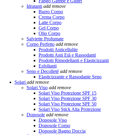
Fango Gambe e Glutei
Idratanti
add
remove
Burro Corpo
Crema Corpo
Latte Corpo
Gel Corpo
Olio Corpo
Salviette Profumate
Corpo Perfetto
add
remove
Prodotti Anticellulite
Prodotti Anti Età e Rassodanti
Prodotti Rimodellanti e Elasticizzanti
Esfolianti
Seno e Decolleté
add
remove
Elasticizzante e Rassodante Seno
Solari
add
remove
Solari Viso
add
remove
Solari Viso Protezione SPF 15
Solari Viso Protezione SPF 30
Solari Viso Protezione SPF 50
Solari Viso Stick Alta Protezione
Doposole
add
remove
Doposole Viso
Doposole Corpo
Doposole Bagno Doccia