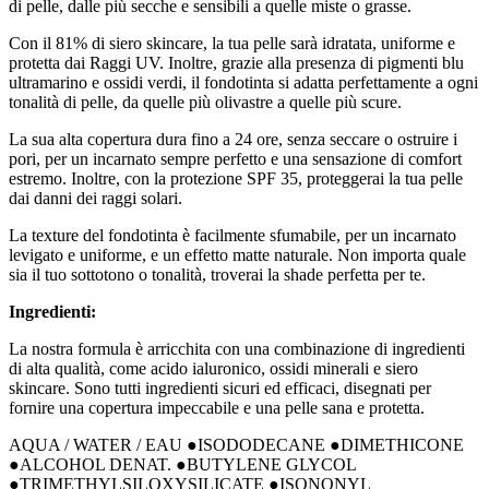
di pelle, dalle più secche e sensibili a quelle miste o grasse.
Con il 81% di siero skincare, la tua pelle sarà idratata, uniforme e
protetta dai Raggi UV. Inoltre, grazie alla presenza di pigmenti blu
ultramarino e ossidi verdi, il fondotinta si adatta perfettamente a ogni
tonalità di pelle, da quelle più olivastre a quelle più scure.
La sua alta copertura dura fino a 24 ore, senza seccare o ostruire i
pori, per un incarnato sempre perfetto e una sensazione di comfort
estremo. Inoltre, con la protezione SPF 35, proteggerai la tua pelle
dai danni dei raggi solari.
La texture del fondotinta è facilmente sfumabile, per un incarnato
levigato e uniforme, e un effetto matte naturale. Non importa quale
sia il tuo sottotono o tonalità, troverai la shade perfetta per te.
Ingredienti:
La nostra formula è arricchita con una combinazione di ingredienti
di alta qualità, come acido ialuronico, ossidi minerali e siero
skincare. Sono tutti ingredienti sicuri ed efficaci, disegnati per
fornire una copertura impeccabile e una pelle sana e protetta.
AQUA / WATER / EAU ●ISODODECANE ●DIMETHICONE
●ALCOHOL DENAT. ●BUTYLENE GLYCOL
●TRIMETHYLSILOXYSILICATE ●ISONONYL