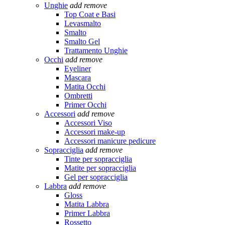
Unghie
add
remove
Top Coat e Basi
Levasmalto
Smalto
Smalto Gel
Trattamento Unghie
Occhi
add
remove
Eyeliner
Mascara
Matita Occhi
Ombretti
Primer Occhi
Accessori
add
remove
Accessori Viso
Accessori make-up
Accessori manicure pedicure
Sopracciglia
add
remove
Tinte per sopracciglia
Matite per sopracciglia
Gel per sopracciglia
Labbra
add
remove
Gloss
Matita Labbra
Primer Labbra
Rossetto