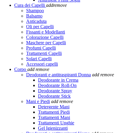
Cura dei Capelli
add
remove
Shampoo
Balsamo
Anticaduta
Oli per Capelli
Fissanti e Modellanti
Colorazione Capelli
Maschere per Capelli
Profumi Capelli
Trattamenti Capelli
Solari Capelli
Accessori capelli
Corpo
add
remove
Deodoranti e antitraspiranti Donna
add
remove
Deodorante in Crema
Deodorante Roll-On
Deodorante Spray
Deodorante Stick
Mani e Piedi
add
remove
Detergente Mani
Trattamenti Piedi
Trattamenti Mani
Trattamenti Unghie
Gel Igienizzanti