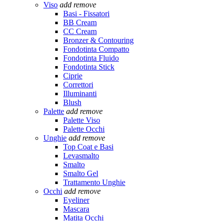
Viso
add
remove
Basi - Fissatori
BB Cream
CC Cream
Bronzer & Contouring
Fondotinta Compatto
Fondotinta Fluido
Fondotinta Stick
Ciprie
Correttori
Illuminanti
Blush
Palette
add
remove
Palette Viso
Palette Occhi
Unghie
add
remove
Top Coat e Basi
Levasmalto
Smalto
Smalto Gel
Trattamento Unghie
Occhi
add
remove
Eyeliner
Mascara
Matita Occhi