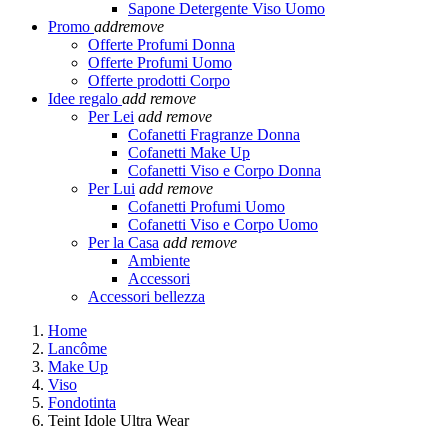
Sapone Detergente Viso Uomo
Promo
add
remove
Offerte Profumi Donna
Offerte Profumi Uomo
Offerte prodotti Corpo
Idee regalo
add
remove
Per Lei
add
remove
Cofanetti Fragranze Donna
Cofanetti Make Up
Cofanetti Viso e Corpo Donna
Per Lui
add
remove
Cofanetti Profumi Uomo
Cofanetti Viso e Corpo Uomo
Per la Casa
add
remove
Ambiente
Accessori
Accessori bellezza
Home
Lancôme
Make Up
Viso
Fondotinta
Teint Idole Ultra Wear