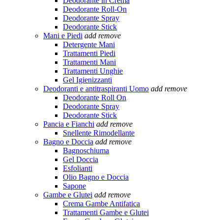
Deodorante in Crema
Deodorante Roll-On
Deodorante Spray
Deodorante Stick
Mani e Piedi
add
remove
Detergente Mani
Trattamenti Piedi
Trattamenti Mani
Trattamenti Unghie
Gel Igienizzanti
Deodoranti e antitraspiranti Uomo
add
remove
Deodorante Roll On
Deodorante Spray
Deodorante Stick
Pancia e Fianchi
add
remove
Snellente Rimodellante
Bagno e Doccia
add
remove
Bagnoschiuma
Gel Doccia
Esfolianti
Olio Bagno e Doccia
Sapone
Gambe e Glutei
add
remove
Crema Gambe Antifatica
Trattamenti Gambe e Glutei