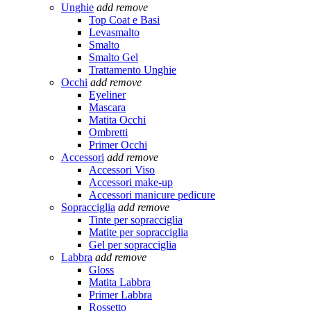
Unghie
add
remove
Top Coat e Basi
Levasmalto
Smalto
Smalto Gel
Trattamento Unghie
Occhi
add
remove
Eyeliner
Mascara
Matita Occhi
Ombretti
Primer Occhi
Accessori
add
remove
Accessori Viso
Accessori make-up
Accessori manicure pedicure
Sopracciglia
add
remove
Tinte per sopracciglia
Matite per sopracciglia
Gel per sopracciglia
Labbra
add
remove
Gloss
Matita Labbra
Primer Labbra
Rossetto