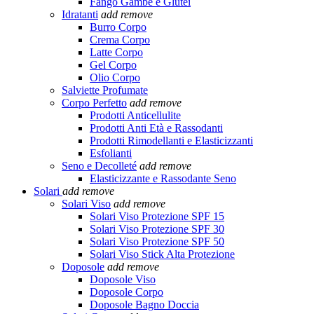
Fango Gambe e Glutei
Idratanti
add
remove
Burro Corpo
Crema Corpo
Latte Corpo
Gel Corpo
Olio Corpo
Salviette Profumate
Corpo Perfetto
add
remove
Prodotti Anticellulite
Prodotti Anti Età e Rassodanti
Prodotti Rimodellanti e Elasticizzanti
Esfolianti
Seno e Decolleté
add
remove
Elasticizzante e Rassodante Seno
Solari
add
remove
Solari Viso
add
remove
Solari Viso Protezione SPF 15
Solari Viso Protezione SPF 30
Solari Viso Protezione SPF 50
Solari Viso Stick Alta Protezione
Doposole
add
remove
Doposole Viso
Doposole Corpo
Doposole Bagno Doccia