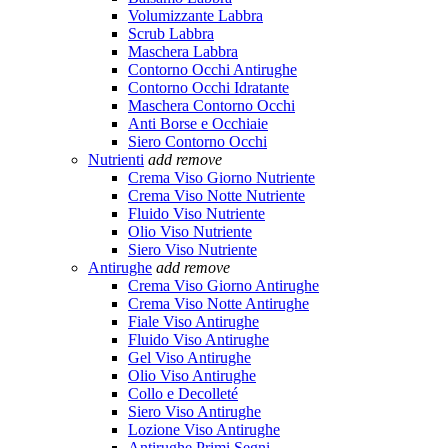
Volumizzante Labbra
Scrub Labbra
Maschera Labbra
Contorno Occhi Antirughe
Contorno Occhi Idratante
Maschera Contorno Occhi
Anti Borse e Occhiaie
Siero Contorno Occhi
Nutrienti
add
remove
Crema Viso Giorno Nutriente
Crema Viso Notte Nutriente
Fluido Viso Nutriente
Olio Viso Nutriente
Siero Viso Nutriente
Antirughe
add
remove
Crema Viso Giorno Antirughe
Crema Viso Notte Antirughe
Fiale Viso Antirughe
Fluido Viso Antirughe
Gel Viso Antirughe
Olio Viso Antirughe
Collo e Decolleté
Siero Viso Antirughe
Lozione Viso Antirughe
Antirughe Primi Segni