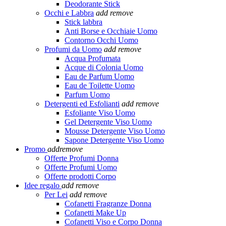
Deodorante Stick
Occhi e Labbra
add
remove
Stick labbra
Anti Borse e Occhiaie Uomo
Contorno Occhi Uomo
Profumi da Uomo
add
remove
Acqua Profumata
Acque di Colonia Uomo
Eau de Parfum Uomo
Eau de Toilette Uomo
Parfum Uomo
Detergenti ed Esfolianti
add
remove
Esfoliante Viso Uomo
Gel Detergente Viso Uomo
Mousse Detergente Viso Uomo
Sapone Detergente Viso Uomo
Promo
add
remove
Offerte Profumi Donna
Offerte Profumi Uomo
Offerte prodotti Corpo
Idee regalo
add
remove
Per Lei
add
remove
Cofanetti Fragranze Donna
Cofanetti Make Up
Cofanetti Viso e Corpo Donna