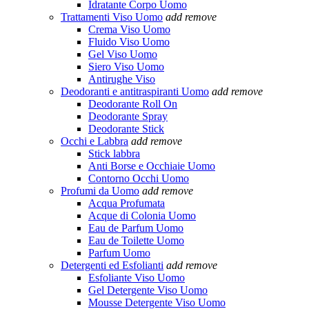
Idratante Corpo Uomo
Trattamenti Viso Uomo
add
remove
Crema Viso Uomo
Fluido Viso Uomo
Gel Viso Uomo
Siero Viso Uomo
Antirughe Viso
Deodoranti e antitraspiranti Uomo
add
remove
Deodorante Roll On
Deodorante Spray
Deodorante Stick
Occhi e Labbra
add
remove
Stick labbra
Anti Borse e Occhiaie Uomo
Contorno Occhi Uomo
Profumi da Uomo
add
remove
Acqua Profumata
Acque di Colonia Uomo
Eau de Parfum Uomo
Eau de Toilette Uomo
Parfum Uomo
Detergenti ed Esfolianti
add
remove
Esfoliante Viso Uomo
Gel Detergente Viso Uomo
Mousse Detergente Viso Uomo