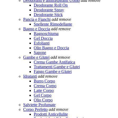
Deodoranti e antitraspiranti Uomo
add
remove
Deodorante Roll On
Deodorante Spray
Deodorante Stick
Pancia e Fianchi
add
remove
Snellente Rimodellante
Bagno e Doccia
add
remove
Bagnoschiuma
Gel Doccia
Esfolianti
Olio Bagno e Doccia
Sapone
Gambe e Glutei
add
remove
Crema Gambe Antifatica
Trattamenti Gambe e Glutei
Fango Gambe e Glutei
Idratanti
add
remove
Burro Corpo
Crema Corpo
Latte Corpo
Gel Corpo
Olio Corpo
Salviette Profumate
Corpo Perfetto
add
remove
Prodotti Anticellulite