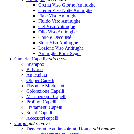
Crema Viso Giorno Antirughe
Crema Viso Notte Antirughe
Fiale Viso Antirughe
Fluido Viso Antirughe
Gel Viso Antirughe
Olio Viso Antirughe
Collo e Decolleté
Siero Viso Antirughe
Lozione Viso Antirughe
Antirughe Primi Segni
Cura dei Capelli
add
remove
Shampoo
Balsamo
Anticaduta
Oli per Capelli
Fissanti e Modellanti
Colorazione Capelli
Maschere per Capelli
Profumi Capelli
Trattamenti Capelli
Solari Capelli
Accessori capelli
Corpo
add
remove
Deodoranti e antitraspiranti Donna
add
remove