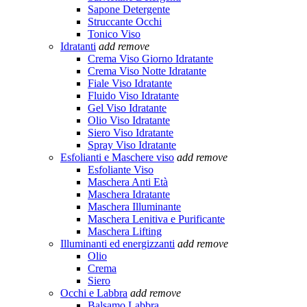
Sapone Detergente
Struccante Occhi
Tonico Viso
Idratanti
add
remove
Crema Viso Giorno Idratante
Crema Viso Notte Idratante
Fiale Viso Idratante
Fluido Viso Idratante
Gel Viso Idratante
Olio Viso Idratante
Siero Viso Idratante
Spray Viso Idratante
Esfolianti e Maschere viso
add
remove
Esfoliante Viso
Maschera Anti Età
Maschera Idratante
Maschera Illuminante
Maschera Lenitiva e Purificante
Maschera Lifting
Illuminanti ed energizzanti
add
remove
Olio
Crema
Siero
Occhi e Labbra
add
remove
Balsamo Labbra