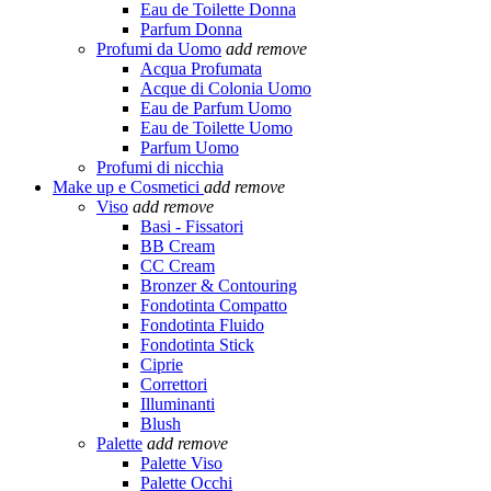
Eau de Toilette Donna
Parfum Donna
Profumi da Uomo
add
remove
Acqua Profumata
Acque di Colonia Uomo
Eau de Parfum Uomo
Eau de Toilette Uomo
Parfum Uomo
Profumi di nicchia
Make up e Cosmetici
add
remove
Viso
add
remove
Basi - Fissatori
BB Cream
CC Cream
Bronzer & Contouring
Fondotinta Compatto
Fondotinta Fluido
Fondotinta Stick
Ciprie
Correttori
Illuminanti
Blush
Palette
add
remove
Palette Viso
Palette Occhi