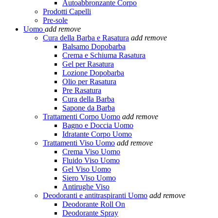
Autoabbronzante Corpo
Prodotti Capelli
Pre-sole
Uomo
add
remove
Cura della Barba e Rasatura
add
remove
Balsamo Dopobarba
Crema e Schiuma Rasatura
Gel per Rasatura
Lozione Dopobarba
Olio per Rasatura
Pre Rasatura
Cura della Barba
Sapone da Barba
Trattamenti Corpo Uomo
add
remove
Bagno e Doccia Uomo
Idratante Corpo Uomo
Trattamenti Viso Uomo
add
remove
Crema Viso Uomo
Fluido Viso Uomo
Gel Viso Uomo
Siero Viso Uomo
Antirughe Viso
Deodoranti e antitraspiranti Uomo
add
remove
Deodorante Roll On
Deodorante Spray