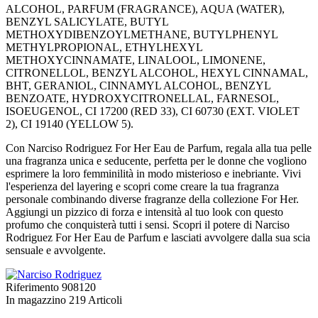
ALCOHOL, PARFUM (FRAGRANCE), AQUA (WATER),
BENZYL SALICYLATE, BUTYL
METHOXYDIBENZOYLMETHANE, BUTYLPHENYL
METHYLPROPIONAL, ETHYLHEXYL
METHOXYCINNAMATE, LINALOOL, LIMONENE,
CITRONELLOL, BENZYL ALCOHOL, HEXYL CINNAMAL,
BHT, GERANIOL, CINNAMYL ALCOHOL, BENZYL
BENZOATE, HYDROXYCITRONELLAL, FARNESOL,
ISOEUGENOL, CI 17200 (RED 33), CI 60730 (EXT. VIOLET
2), CI 19140 (YELLOW 5).
Con Narciso Rodriguez For Her Eau de Parfum, regala alla tua pelle
una fragranza unica e seducente, perfetta per le donne che vogliono
esprimere la loro femminilità in modo misterioso e inebriante. Vivi
l'esperienza del layering e scopri come creare la tua fragranza
personale combinando diverse fragranze della collezione For Her.
Aggiungi un pizzico di forza e intensità al tuo look con questo
profumo che conquisterà tutti i sensi. Scopri il potere di Narciso
Rodriguez For Her Eau de Parfum e lasciati avvolgere dalla sua scia
sensuale e avvolgente.
Riferimento
908120
In magazzino
219 Articoli