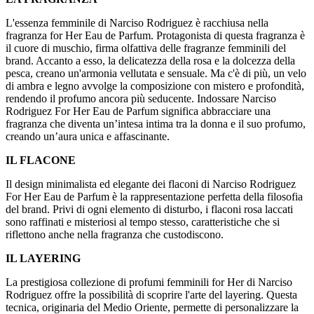
L'essenza femminile di Narciso Rodriguez è racchiusa nella
fragranza for Her Eau de Parfum. Protagonista di questa fragranza è
il cuore di muschio, firma olfattiva delle fragranze femminili del
brand. Accanto a esso, la delicatezza della rosa e la dolcezza della
pesca, creano un'armonia vellutata e sensuale. Ma c'è di più, un velo
di ambra e legno avvolge la composizione con mistero e profondità,
rendendo il profumo ancora più seducente. Indossare Narciso
Rodriguez For Her Eau de Parfum significa abbracciare una
fragranza che diventa un’intesa intima tra la donna e il suo profumo,
creando un’aura unica e affascinante.
IL FLACONE
Il design minimalista ed elegante dei flaconi di Narciso Rodriguez
For Her Eau de Parfum è la rappresentazione perfetta della filosofia
del brand. Privi di ogni elemento di disturbo, i flaconi rosa laccati
sono raffinati e misteriosi al tempo stesso, caratteristiche che si
riflettono anche nella fragranza che custodiscono.
IL LAYERING
La prestigiosa collezione di profumi femminili for Her di Narciso
Rodriguez offre la possibilità di scoprire l'arte del layering. Questa
tecnica, originaria del Medio Oriente, permette di personalizzare la