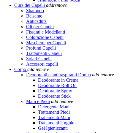
Cura dei Capelli
add
remove
Shampoo
Balsamo
Anticaduta
Oli per Capelli
Fissanti e Modellanti
Colorazione Capelli
Maschere per Capelli
Profumi Capelli
Trattamenti Capelli
Solari Capelli
Accessori capelli
Corpo
add
remove
Deodoranti e antitraspiranti Donna
add
remove
Deodorante in Crema
Deodorante Roll-On
Deodorante Spray
Deodorante Stick
Mani e Piedi
add
remove
Detergente Mani
Trattamenti Piedi
Trattamenti Mani
Trattamenti Unghie
Gel Igienizzanti