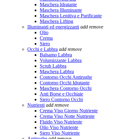
Maschera Idratante
Maschera Illuminante
Maschera Lenitiva e Purificante
Maschera Lifting
Illuminanti ed energizzanti
add
remove
Olio
Crema
Siero
Occhi e Labbra
add
remove
Balsamo Labbra
Volumizzante Labbra
Scrub Labbra
Maschera Labbra
Contorno Occhi Antirughe
Contorno Occhi Idratante
Maschera Contorno Occhi
Anti Borse e Occhiaie
Siero Contorno Occhi
Nutrienti
add
remove
Crema Viso Giorno Nutriente
Crema Viso Notte Nutriente
Fluido Viso Nutriente
Olio Viso Nutriente
Siero Viso Nutriente
Antirughe
add
remove