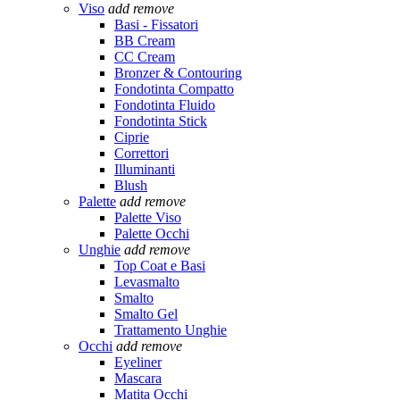
Viso
add
remove
Basi - Fissatori
BB Cream
CC Cream
Bronzer & Contouring
Fondotinta Compatto
Fondotinta Fluido
Fondotinta Stick
Ciprie
Correttori
Illuminanti
Blush
Palette
add
remove
Palette Viso
Palette Occhi
Unghie
add
remove
Top Coat e Basi
Levasmalto
Smalto
Smalto Gel
Trattamento Unghie
Occhi
add
remove
Eyeliner
Mascara
Matita Occhi