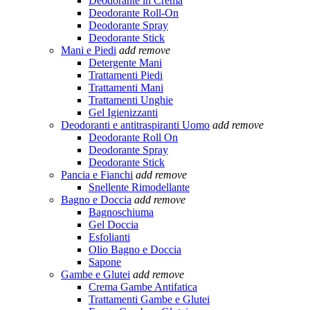
Deodorante in Crema
Deodorante Roll-On
Deodorante Spray
Deodorante Stick
Mani e Piedi
add
remove
Detergente Mani
Trattamenti Piedi
Trattamenti Mani
Trattamenti Unghie
Gel Igienizzanti
Deodoranti e antitraspiranti Uomo
add
remove
Deodorante Roll On
Deodorante Spray
Deodorante Stick
Pancia e Fianchi
add
remove
Snellente Rimodellante
Bagno e Doccia
add
remove
Bagnoschiuma
Gel Doccia
Esfolianti
Olio Bagno e Doccia
Sapone
Gambe e Glutei
add
remove
Crema Gambe Antifatica
Trattamenti Gambe e Glutei