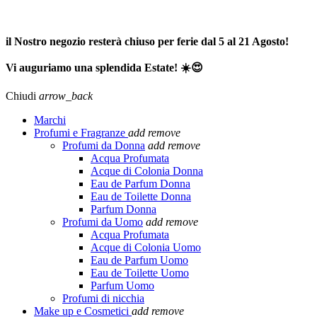
SPEDIZIONE GRATUITA A PARTIRE DA 65,00€ >>>
il Nostro negozio resterà chiuso per ferie dal 5 al 21 Agosto!
Vi auguriamo una splendida Estate! ☀️😍
Chiudi
arrow_back
Marchi
Profumi e Fragranze
add
remove
Profumi da Donna
add
remove
Acqua Profumata
Acque di Colonia Donna
Eau de Parfum Donna
Eau de Toilette Donna
Parfum Donna
Profumi da Uomo
add
remove
Acqua Profumata
Acque di Colonia Uomo
Eau de Parfum Uomo
Eau de Toilette Uomo
Parfum Uomo
Profumi di nicchia
Make up e Cosmetici
add
remove