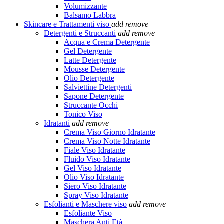
Volumizzante
Balsamo Labbra
Skincare e Trattamenti viso
add
remove
Detergenti e Struccanti
add
remove
Acqua e Crema Detergente
Gel Detergente
Latte Detergente
Mousse Detergente
Olio Detergente
Salviettine Detergenti
Sapone Detergente
Struccante Occhi
Tonico Viso
Idratanti
add
remove
Crema Viso Giorno Idratante
Crema Viso Notte Idratante
Fiale Viso Idratante
Fluido Viso Idratante
Gel Viso Idratante
Olio Viso Idratante
Siero Viso Idratante
Spray Viso Idratante
Esfolianti e Maschere viso
add
remove
Esfoliante Viso
Maschera Anti Età