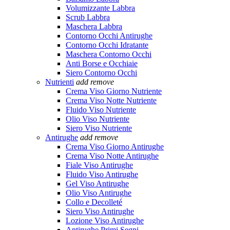
Volumizzante Labbra
Scrub Labbra
Maschera Labbra
Contorno Occhi Antirughe
Contorno Occhi Idratante
Maschera Contorno Occhi
Anti Borse e Occhiaie
Siero Contorno Occhi
Nutrienti
add
remove
Crema Viso Giorno Nutriente
Crema Viso Notte Nutriente
Fluido Viso Nutriente
Olio Viso Nutriente
Siero Viso Nutriente
Antirughe
add
remove
Crema Viso Giorno Antirughe
Crema Viso Notte Antirughe
Fiale Viso Antirughe
Fluido Viso Antirughe
Gel Viso Antirughe
Olio Viso Antirughe
Collo e Decolleté
Siero Viso Antirughe
Lozione Viso Antirughe
Antirughe Primi Segni