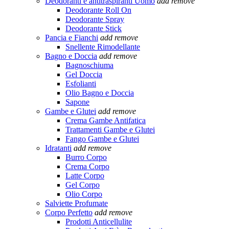
Deodoranti e antitraspiranti Uomo
add
remove
Deodorante Roll On
Deodorante Spray
Deodorante Stick
Pancia e Fianchi
add
remove
Snellente Rimodellante
Bagno e Doccia
add
remove
Bagnoschiuma
Gel Doccia
Esfolianti
Olio Bagno e Doccia
Sapone
Gambe e Glutei
add
remove
Crema Gambe Antifatica
Trattamenti Gambe e Glutei
Fango Gambe e Glutei
Idratanti
add
remove
Burro Corpo
Crema Corpo
Latte Corpo
Gel Corpo
Olio Corpo
Salviette Profumate
Corpo Perfetto
add
remove
Prodotti Anticellulite