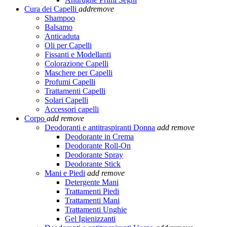
Cura dei Capelli
add
remove
Shampoo
Balsamo
Anticaduta
Oli per Capelli
Fissanti e Modellanti
Colorazione Capelli
Maschere per Capelli
Profumi Capelli
Trattamenti Capelli
Solari Capelli
Accessori capelli
Corpo
add
remove
Deodoranti e antitraspiranti Donna
add
remove
Deodorante in Crema
Deodorante Roll-On
Deodorante Spray
Deodorante Stick
Mani e Piedi
add
remove
Detergente Mani
Trattamenti Piedi
Trattamenti Mani
Trattamenti Unghie
Gel Igienizzanti