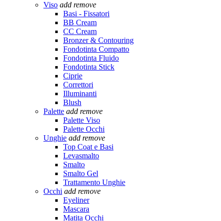
Viso
add
remove
Basi - Fissatori
BB Cream
CC Cream
Bronzer & Contouring
Fondotinta Compatto
Fondotinta Fluido
Fondotinta Stick
Ciprie
Correttori
Illuminanti
Blush
Palette
add
remove
Palette Viso
Palette Occhi
Unghie
add
remove
Top Coat e Basi
Levasmalto
Smalto
Smalto Gel
Trattamento Unghie
Occhi
add
remove
Eyeliner
Mascara
Matita Occhi