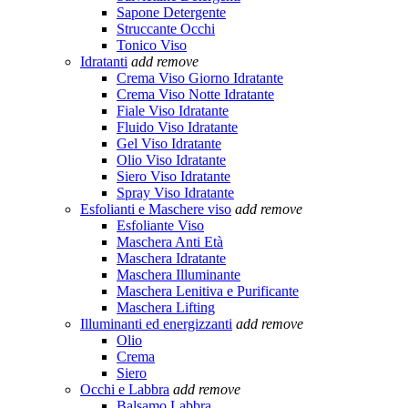
Sapone Detergente
Struccante Occhi
Tonico Viso
Idratanti
add
remove
Crema Viso Giorno Idratante
Crema Viso Notte Idratante
Fiale Viso Idratante
Fluido Viso Idratante
Gel Viso Idratante
Olio Viso Idratante
Siero Viso Idratante
Spray Viso Idratante
Esfolianti e Maschere viso
add
remove
Esfoliante Viso
Maschera Anti Età
Maschera Idratante
Maschera Illuminante
Maschera Lenitiva e Purificante
Maschera Lifting
Illuminanti ed energizzanti
add
remove
Olio
Crema
Siero
Occhi e Labbra
add
remove
Balsamo Labbra