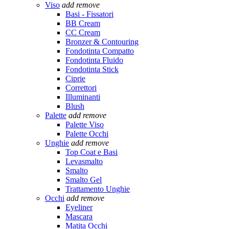
Viso
add
remove
Basi - Fissatori
BB Cream
CC Cream
Bronzer & Contouring
Fondotinta Compatto
Fondotinta Fluido
Fondotinta Stick
Ciprie
Correttori
Illuminanti
Blush
Palette
add
remove
Palette Viso
Palette Occhi
Unghie
add
remove
Top Coat e Basi
Levasmalto
Smalto
Smalto Gel
Trattamento Unghie
Occhi
add
remove
Eyeliner
Mascara
Matita Occhi