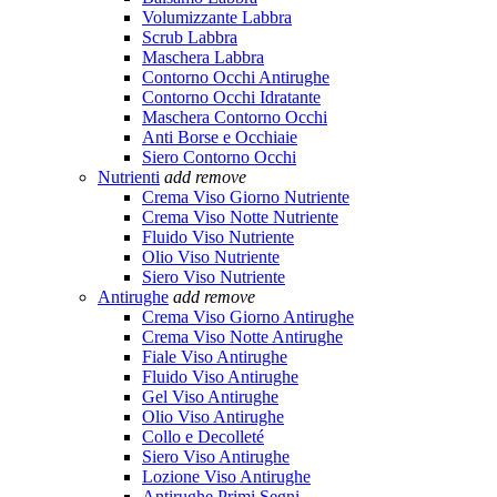
Volumizzante Labbra
Scrub Labbra
Maschera Labbra
Contorno Occhi Antirughe
Contorno Occhi Idratante
Maschera Contorno Occhi
Anti Borse e Occhiaie
Siero Contorno Occhi
Nutrienti
add
remove
Crema Viso Giorno Nutriente
Crema Viso Notte Nutriente
Fluido Viso Nutriente
Olio Viso Nutriente
Siero Viso Nutriente
Antirughe
add
remove
Crema Viso Giorno Antirughe
Crema Viso Notte Antirughe
Fiale Viso Antirughe
Fluido Viso Antirughe
Gel Viso Antirughe
Olio Viso Antirughe
Collo e Decolleté
Siero Viso Antirughe
Lozione Viso Antirughe
Antirughe Primi Segni