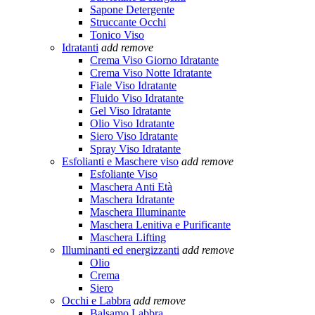
Sapone Detergente
Struccante Occhi
Tonico Viso
Idratanti
add
remove
Crema Viso Giorno Idratante
Crema Viso Notte Idratante
Fiale Viso Idratante
Fluido Viso Idratante
Gel Viso Idratante
Olio Viso Idratante
Siero Viso Idratante
Spray Viso Idratante
Esfolianti e Maschere viso
add
remove
Esfoliante Viso
Maschera Anti Età
Maschera Idratante
Maschera Illuminante
Maschera Lenitiva e Purificante
Maschera Lifting
Illuminanti ed energizzanti
add
remove
Olio
Crema
Siero
Occhi e Labbra
add
remove
Balsamo Labbra