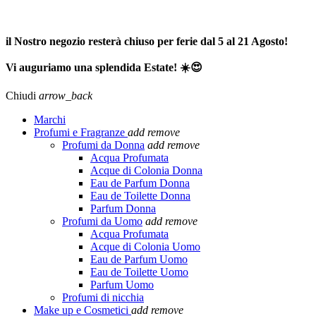
SPEDIZIONE GRATUITA A PARTIRE DA 65,00€ >>>
il Nostro negozio resterà chiuso per ferie dal 5 al 21 Agosto!
Vi auguriamo una splendida Estate! ☀️😍
Chiudi
arrow_back
Marchi
Profumi e Fragranze
add
remove
Profumi da Donna
add
remove
Acqua Profumata
Acque di Colonia Donna
Eau de Parfum Donna
Eau de Toilette Donna
Parfum Donna
Profumi da Uomo
add
remove
Acqua Profumata
Acque di Colonia Uomo
Eau de Parfum Uomo
Eau de Toilette Uomo
Parfum Uomo
Profumi di nicchia
Make up e Cosmetici
add
remove