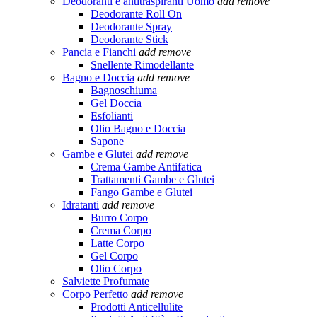
Deodoranti e antitraspiranti Uomo
add
remove
Deodorante Roll On
Deodorante Spray
Deodorante Stick
Pancia e Fianchi
add
remove
Snellente Rimodellante
Bagno e Doccia
add
remove
Bagnoschiuma
Gel Doccia
Esfolianti
Olio Bagno e Doccia
Sapone
Gambe e Glutei
add
remove
Crema Gambe Antifatica
Trattamenti Gambe e Glutei
Fango Gambe e Glutei
Idratanti
add
remove
Burro Corpo
Crema Corpo
Latte Corpo
Gel Corpo
Olio Corpo
Salviette Profumate
Corpo Perfetto
add
remove
Prodotti Anticellulite