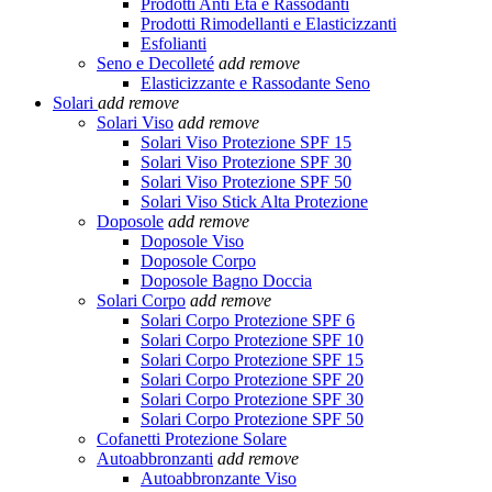
Prodotti Anti Età e Rassodanti
Prodotti Rimodellanti e Elasticizzanti
Esfolianti
Seno e Decolleté
add
remove
Elasticizzante e Rassodante Seno
Solari
add
remove
Solari Viso
add
remove
Solari Viso Protezione SPF 15
Solari Viso Protezione SPF 30
Solari Viso Protezione SPF 50
Solari Viso Stick Alta Protezione
Doposole
add
remove
Doposole Viso
Doposole Corpo
Doposole Bagno Doccia
Solari Corpo
add
remove
Solari Corpo Protezione SPF 6
Solari Corpo Protezione SPF 10
Solari Corpo Protezione SPF 15
Solari Corpo Protezione SPF 20
Solari Corpo Protezione SPF 30
Solari Corpo Protezione SPF 50
Cofanetti Protezione Solare
Autoabbronzanti
add
remove
Autoabbronzante Viso