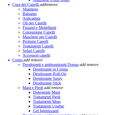
Cura dei Capelli
add
remove
Shampoo
Balsamo
Anticaduta
Oli per Capelli
Fissanti e Modellanti
Colorazione Capelli
Maschere per Capelli
Profumi Capelli
Trattamenti Capelli
Solari Capelli
Accessori capelli
Corpo
add
remove
Deodoranti e antitraspiranti Donna
add
remove
Deodorante in Crema
Deodorante Roll-On
Deodorante Spray
Deodorante Stick
Mani e Piedi
add
remove
Detergente Mani
Trattamenti Piedi
Trattamenti Mani
Trattamenti Unghie
Gel Igienizzanti