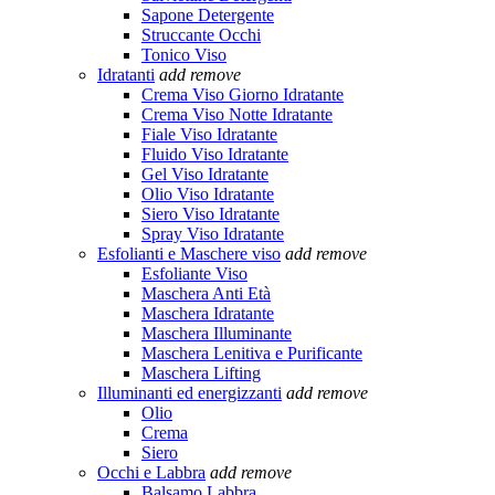
Sapone Detergente
Struccante Occhi
Tonico Viso
Idratanti
add
remove
Crema Viso Giorno Idratante
Crema Viso Notte Idratante
Fiale Viso Idratante
Fluido Viso Idratante
Gel Viso Idratante
Olio Viso Idratante
Siero Viso Idratante
Spray Viso Idratante
Esfolianti e Maschere viso
add
remove
Esfoliante Viso
Maschera Anti Età
Maschera Idratante
Maschera Illuminante
Maschera Lenitiva e Purificante
Maschera Lifting
Illuminanti ed energizzanti
add
remove
Olio
Crema
Siero
Occhi e Labbra
add
remove
Balsamo Labbra