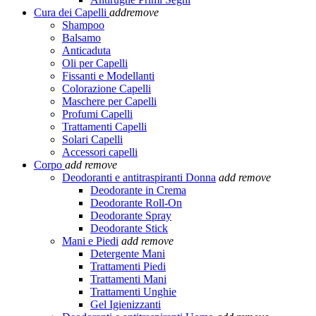
Cura dei Capelli
add
remove
Shampoo
Balsamo
Anticaduta
Oli per Capelli
Fissanti e Modellanti
Colorazione Capelli
Maschere per Capelli
Profumi Capelli
Trattamenti Capelli
Solari Capelli
Accessori capelli
Corpo
add
remove
Deodoranti e antitraspiranti Donna
add
remove
Deodorante in Crema
Deodorante Roll-On
Deodorante Spray
Deodorante Stick
Mani e Piedi
add
remove
Detergente Mani
Trattamenti Piedi
Trattamenti Mani
Trattamenti Unghie
Gel Igienizzanti