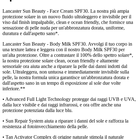
Lancaster Sun Beauty - Face Cream SPF30. La nostra più ampia
protezione solare in un nuovo fluido ultraleggero e invisibile per il
viso dal finish impalpabile, clean e ocean friendly, che fornisce una
sensazione di pelle nuda per un'abbronzatura dorata, uniforme,
duratura e dall'aspetto sano*.
Lancaster Sun Beauty - Body Milk SPF30. Avvolgi il tuo corpo in
una texture lattea e leggera con il nostro Body Milk SPF30 per
un'alta protezione. Oltre a contrastare il 100% dello spettro solare*,
la nostra protezione solare clean, ocean friendly e altamente
sensoriale ora aiuta anche a riparare la pelle dai danni indotti dal
sole. Ultraleggera, non untuosa e immediatamente invisibile sulla
pelle, la nostra formula unica garantisce un'abbronzatura dorata e
dall'aspetto sano in un tempo di esposizione al sole due volte
inferiore.**
• Advanced Full Light Technology protegge dai raggi UVB e UVA,
dalla luce visibile e dai raggi infrarossi, e ora offre anche una
protezione potenziata dalla luce blu.
• Sun Repair System aiuta a riparare i danni del sole e rafforza la
resistenza al fotoinvecchiamento della pelle.
• Tan Activator Complex di origine naturale stimola il naturale