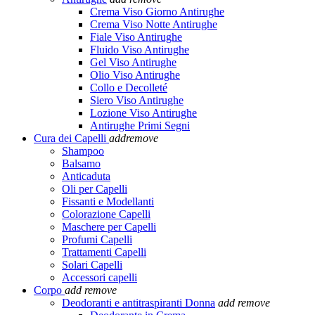
Crema Viso Giorno Antirughe
Crema Viso Notte Antirughe
Fiale Viso Antirughe
Fluido Viso Antirughe
Gel Viso Antirughe
Olio Viso Antirughe
Collo e Decolleté
Siero Viso Antirughe
Lozione Viso Antirughe
Antirughe Primi Segni
Cura dei Capelli
add
remove
Shampoo
Balsamo
Anticaduta
Oli per Capelli
Fissanti e Modellanti
Colorazione Capelli
Maschere per Capelli
Profumi Capelli
Trattamenti Capelli
Solari Capelli
Accessori capelli
Corpo
add
remove
Deodoranti e antitraspiranti Donna
add
remove