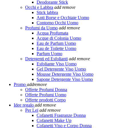
Deodorante Stick
Occhi e Labbra
add
remove
Stick labbra
Anti Borse e Occhiaie Uomo
Contorno Occhi Uomo
Profumi da Uomo
add
remove
Acqua Profumata
Acque di Colonia Uomo
Eau de Parfum Uomo
Eau de Toilette Uomo
Parfum Uomo
Detergenti ed Esfolianti
add
remove
Esfoliante Viso Uomo
Gel Detergente Viso Uomo
Mousse Detergente Viso Uomo
Sapone Detergente Viso Uomo
Promo
add
remove
Offerte Profumi Donna
Offerte Profumi Uomo
Offerte prodotti Corpo
Idee regalo
add
remove
Per Lei
add
remove
Cofanetti Fragranze Donna
Cofanetti Make Up
Cofanetti Viso e Corpo Donna