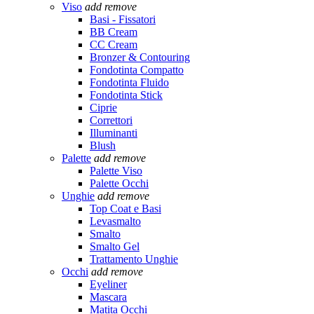
Viso
add
remove
Basi - Fissatori
BB Cream
CC Cream
Bronzer & Contouring
Fondotinta Compatto
Fondotinta Fluido
Fondotinta Stick
Ciprie
Correttori
Illuminanti
Blush
Palette
add
remove
Palette Viso
Palette Occhi
Unghie
add
remove
Top Coat e Basi
Levasmalto
Smalto
Smalto Gel
Trattamento Unghie
Occhi
add
remove
Eyeliner
Mascara
Matita Occhi