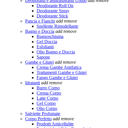
Deodoranti e antitraspiranti Uomo
add
remove
Deodorante Roll On
Deodorante Spray
Deodorante Stick
Pancia e Fianchi
add
remove
Snellente Rimodellante
Bagno e Doccia
add
remove
Bagnoschiuma
Gel Doccia
Esfolianti
Olio Bagno e Doccia
Sapone
Gambe e Glutei
add
remove
Crema Gambe Antifatica
Trattamenti Gambe e Glutei
Fango Gambe e Glutei
Idratanti
add
remove
Burro Corpo
Crema Corpo
Latte Corpo
Gel Corpo
Olio Corpo
Salviette Profumate
Corpo Perfetto
add
remove
Prodotti Anticellulite