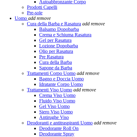
Autoabbronzante Corpo
Prodotti Capelli
Pre-sole
Uomo
add
remove
Cura della Barba e Rasatura
add
remove
Balsamo Dopobarba
Crema e Schiuma Rasatura
Gel per Rasatura
Lozione Dopobarba
Olio per Rasatura
Pre Rasatura
Cura della Barba
Sapone da Barba
Trattamenti Corpo Uomo
add
remove
Bagno e Doccia Uomo
Idratante Corpo Uomo
Trattamenti Viso Uomo
add
remove
Crema Viso Uomo
Fluido Viso Uomo
Gel Viso Uomo
Siero Viso Uomo
Antirughe Viso
Deodoranti e antitraspiranti Uomo
add
remove
Deodorante Roll On
Deodorante Spray