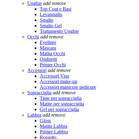
Unghie
add
remove
Top Coat e Basi
Levasmalto
Smalto
Smalto Gel
Trattamento Unghie
Occhi
add
remove
Eyeliner
Mascara
Matita Occhi
Ombretti
Primer Occhi
Accessori
add
remove
Accessori Viso
Accessori make-up
Accessori manicure pedicure
Sopracciglia
add
remove
Tinte per sopracciglia
Matite per sopracciglia
Gel per sopracciglia
Labbra
add
remove
Gloss
Matita Labbra
Primer Labbra
Rossetto