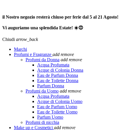
SPEDIZIONE GRATUITA A PARTIRE DA 65,00€ >>>
il Nostro negozio resterà chiuso per ferie dal 5 al 21 Agosto!
Vi auguriamo una splendida Estate! ☀️😍
Chiudi
arrow_back
Marchi
Profumi e Fragranze
add
remove
Profumi da Donna
add
remove
Acqua Profumata
Acque di Colonia Donna
Eau de Parfum Donna
Eau de Toilette Donna
Parfum Donna
Profumi da Uomo
add
remove
Acqua Profumata
Acque di Colonia Uomo
Eau de Parfum Uomo
Eau de Toilette Uomo
Parfum Uomo
Profumi di nicchia
Make up e Cosmetici
add
remove