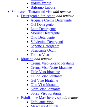
Volumizzante
Balsamo Labbra
Skincare e Trattamenti viso
add
remove
Detergenti e Struccanti
add
remove
Acqua e Crema Detergente
Gel Detergente
Latte Detergente
Mousse Detergente
Olio Detergente
Salviettine Detergenti
Sapone Detergente
Struccante Occhi
Tonico Viso
Idratanti
add
remove
Crema Viso Giorno Idratante
Crema Viso Notte Idratante
Fiale Viso Idratante
Fluido Viso Idratante
Gel Viso Idratante
Olio Viso Idratante
Siero Viso Idratante
Spray Viso Idratante
Esfolianti e Maschere viso
add
remove
Esfoliante Viso
Maschera Anti Età