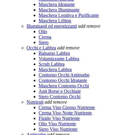
Maschera Idratante
Maschera Illuminante
Maschera Lenitiva e Purificante
Maschera Lifting
Illuminanti ed energizzanti
add
remove
Olio
Crema
Siero
Occhi e Labbra
add
remove
Balsamo Labbra
Volumizzante Labbra
Scrub Labbra
Maschera Labbra
Contorno Occhi Antirughe
Contorno Occhi Idratante
Maschera Contorno Occhi
Anti Borse e Occhiaie
Siero Contorno Occhi
Nutrienti
add
remove
Crema Viso Giorno Nutriente
Crema Viso Notte Nutriente
Fluido Viso Nutriente
Olio Viso Nutriente
Siero Viso Nutriente
Antirughe
add
remove