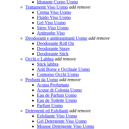
Idratante Corpo Uomo
Trattamenti Viso Uomo
add
remove
Crema Viso Uomo
Fluido Viso Uomo
Gel Viso Uomo
Siero Viso Uomo
Antirughe Viso
Deodoranti e antitraspiranti Uomo
add
remove
Deodorante Roll On
Deodorante Spray
Deodorante Stick
Occhi e Labbra
add
remove
Stick labbra
Anti Borse e Occhiaie Uomo
Contorno Occhi Uomo
Profumi da Uomo
add
remove
Acqua Profumata
Acque di Colonia Uomo
Eau de Parfum Uomo
Eau de Toilette Uomo
Parfum Uomo
Detergenti ed Esfolianti
add
remove
Esfoliante Viso Uomo
Gel Detergente Viso Uomo
Mousse Detergente Viso Uomo