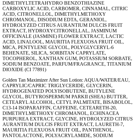
DIMETHYLTETRAHYDRO BENZOTHIAZINE
CARBOXYLIC ACID, CARBOMER, CINNAMAL, CITRIC
ACID, CITRONELLOL, DIMETHYLMETHOXY
CHROMANOL, DISODIUM EDTA, GERANIOL,
HYDROLYZED CITRUS AURANTIUM DULCIS FRUIT
EXTRACT, HYDROXYCITRONELLAL, JASMINUM
OFFICINALE (JASMINE) FLOWER EXTRACT, LACTIC
ACID, LINALOOL, MAURITIA FLEXUOSA FRUIT OIL,
MICA, PENTYLENE GLYCOL, POLYGLYCERYL-6
BEHENATE, SILICA, SORBITAN CAPRYLATE,
TOCOPHEROL, XANTHAN GUM, POTASSIUM SORBATE,
SODIUM BENZOATE, PARFUM/FRAGRANCE, TITANIUM
DIOXIDE (CI 77891)
Golden Tan Maximizer After Sun Lotion: AQUA/WATER/EAU,
CAPRYLIC/CAPRIC TRIGLYCERIDE, GLYCERIN,
HYDROGENATED POLYISOBUTENE, BUTYLENE
GLYCOL, BUTYROSPERMUM PARKII (SHEA) BUTTER,
CETEARYL ALCOHOL, CETYL PALMITATE, BISABOLOL,
C13-14 ISOPARAFFIN, CAFFEINE, CETEARETH-20,
DIMETHYLMETHOXY CHROMANOL, ECHINACEA
PURPUREA EXTRACT, GLYCINE, HYDROLYZED CITRUS
AURANTIUM DULCIS FRUIT EXTRACT, LAURETH-7,
MAURITIA FLEXUOSA FRUIT OIL, PANTHENOL,
PANTOLACTONE, POLYACRYLAMIDE, SODIUM