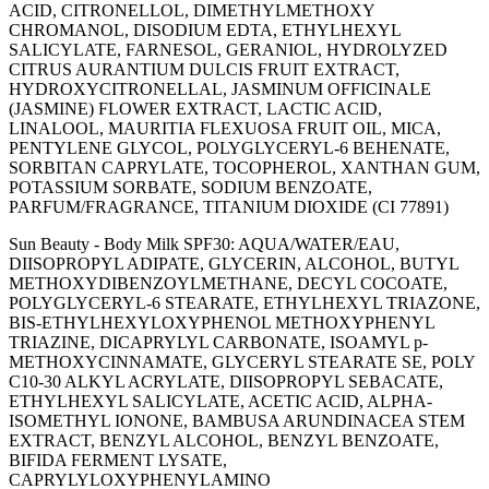
ACID, CITRONELLOL, DIMETHYLMETHOXY
CHROMANOL, DISODIUM EDTA, ETHYLHEXYL
SALICYLATE, FARNESOL, GERANIOL, HYDROLYZED
CITRUS AURANTIUM DULCIS FRUIT EXTRACT,
HYDROXYCITRONELLAL, JASMINUM OFFICINALE
(JASMINE) FLOWER EXTRACT, LACTIC ACID,
LINALOOL, MAURITIA FLEXUOSA FRUIT OIL, MICA,
PENTYLENE GLYCOL, POLYGLYCERYL-6 BEHENATE,
SORBITAN CAPRYLATE, TOCOPHEROL, XANTHAN GUM,
POTASSIUM SORBATE, SODIUM BENZOATE,
PARFUM/FRAGRANCE, TITANIUM DIOXIDE (CI 77891)
Sun Beauty - Body Milk SPF30: AQUA/WATER/EAU,
DIISOPROPYL ADIPATE, GLYCERIN, ALCOHOL, BUTYL
METHOXYDIBENZOYLMETHANE, DECYL COCOATE,
POLYGLYCERYL-6 STEARATE, ETHYLHEXYL TRIAZONE,
BIS-ETHYLHEXYLOXYPHENOL METHOXYPHENYL
TRIAZINE, DICAPRYLYL CARBONATE, ISOAMYL p-
METHOXYCINNAMATE, GLYCERYL STEARATE SE, POLY
C10-30 ALKYL ACRYLATE, DIISOPROPYL SEBACATE,
ETHYLHEXYL SALICYLATE, ACETIC ACID, ALPHA-
ISOMETHYL IONONE, BAMBUSA ARUNDINACEA STEM
EXTRACT, BENZYL ALCOHOL, BENZYL BENZOATE,
BIFIDA FERMENT LYSATE,
CAPRYLYLOXYPHENYLAMINO