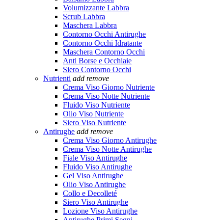
Volumizzante Labbra
Scrub Labbra
Maschera Labbra
Contorno Occhi Antirughe
Contorno Occhi Idratante
Maschera Contorno Occhi
Anti Borse e Occhiaie
Siero Contorno Occhi
Nutrienti
add
remove
Crema Viso Giorno Nutriente
Crema Viso Notte Nutriente
Fluido Viso Nutriente
Olio Viso Nutriente
Siero Viso Nutriente
Antirughe
add
remove
Crema Viso Giorno Antirughe
Crema Viso Notte Antirughe
Fiale Viso Antirughe
Fluido Viso Antirughe
Gel Viso Antirughe
Olio Viso Antirughe
Collo e Decolleté
Siero Viso Antirughe
Lozione Viso Antirughe
Antirughe Primi Segni