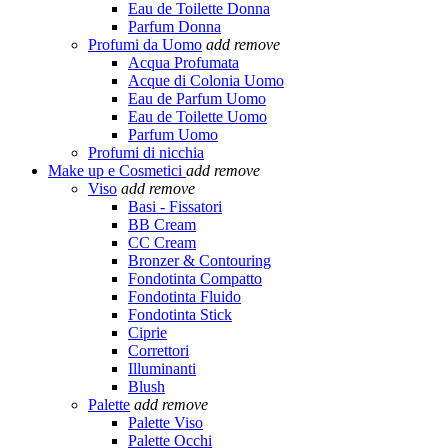
Eau de Toilette Donna
Parfum Donna
Profumi da Uomo
add
remove
Acqua Profumata
Acque di Colonia Uomo
Eau de Parfum Uomo
Eau de Toilette Uomo
Parfum Uomo
Profumi di nicchia
Make up e Cosmetici
add
remove
Viso
add
remove
Basi - Fissatori
BB Cream
CC Cream
Bronzer & Contouring
Fondotinta Compatto
Fondotinta Fluido
Fondotinta Stick
Ciprie
Correttori
Illuminanti
Blush
Palette
add
remove
Palette Viso
Palette Occhi