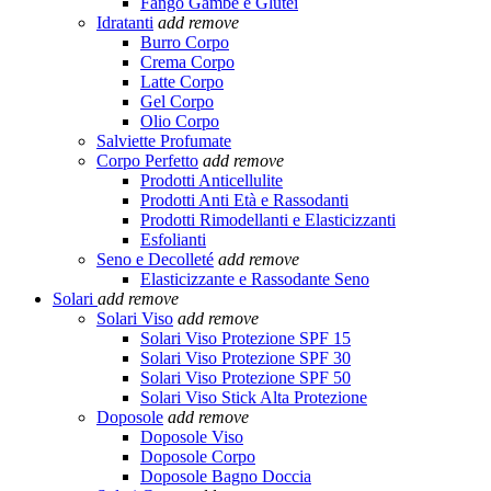
Fango Gambe e Glutei
Idratanti
add
remove
Burro Corpo
Crema Corpo
Latte Corpo
Gel Corpo
Olio Corpo
Salviette Profumate
Corpo Perfetto
add
remove
Prodotti Anticellulite
Prodotti Anti Età e Rassodanti
Prodotti Rimodellanti e Elasticizzanti
Esfolianti
Seno e Decolleté
add
remove
Elasticizzante e Rassodante Seno
Solari
add
remove
Solari Viso
add
remove
Solari Viso Protezione SPF 15
Solari Viso Protezione SPF 30
Solari Viso Protezione SPF 50
Solari Viso Stick Alta Protezione
Doposole
add
remove
Doposole Viso
Doposole Corpo
Doposole Bagno Doccia