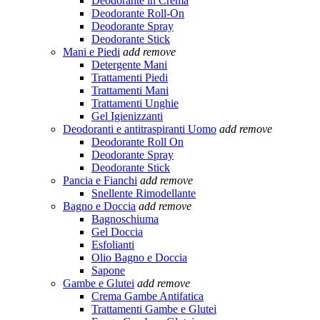
Deodorante in Crema
Deodorante Roll-On
Deodorante Spray
Deodorante Stick
Mani e Piedi
add
remove
Detergente Mani
Trattamenti Piedi
Trattamenti Mani
Trattamenti Unghie
Gel Igienizzanti
Deodoranti e antitraspiranti Uomo
add
remove
Deodorante Roll On
Deodorante Spray
Deodorante Stick
Pancia e Fianchi
add
remove
Snellente Rimodellante
Bagno e Doccia
add
remove
Bagnoschiuma
Gel Doccia
Esfolianti
Olio Bagno e Doccia
Sapone
Gambe e Glutei
add
remove
Crema Gambe Antifatica
Trattamenti Gambe e Glutei