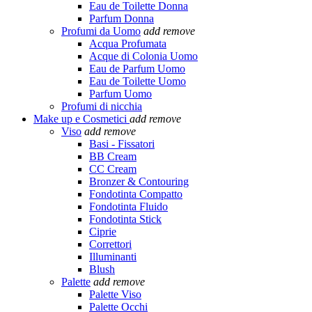
Eau de Toilette Donna
Parfum Donna
Profumi da Uomo
add
remove
Acqua Profumata
Acque di Colonia Uomo
Eau de Parfum Uomo
Eau de Toilette Uomo
Parfum Uomo
Profumi di nicchia
Make up e Cosmetici
add
remove
Viso
add
remove
Basi - Fissatori
BB Cream
CC Cream
Bronzer & Contouring
Fondotinta Compatto
Fondotinta Fluido
Fondotinta Stick
Ciprie
Correttori
Illuminanti
Blush
Palette
add
remove
Palette Viso
Palette Occhi