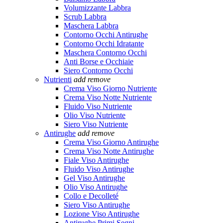
Volumizzante Labbra
Scrub Labbra
Maschera Labbra
Contorno Occhi Antirughe
Contorno Occhi Idratante
Maschera Contorno Occhi
Anti Borse e Occhiaie
Siero Contorno Occhi
Nutrienti
add
remove
Crema Viso Giorno Nutriente
Crema Viso Notte Nutriente
Fluido Viso Nutriente
Olio Viso Nutriente
Siero Viso Nutriente
Antirughe
add
remove
Crema Viso Giorno Antirughe
Crema Viso Notte Antirughe
Fiale Viso Antirughe
Fluido Viso Antirughe
Gel Viso Antirughe
Olio Viso Antirughe
Collo e Decolleté
Siero Viso Antirughe
Lozione Viso Antirughe
Antirughe Primi Segni