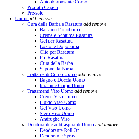
Autoabbronzante Corpo
Prodotti Capelli
Pre-sole
Uomo
add
remove
Cura della Barba e Rasatura
add
remove
Balsamo Dopobarba
Crema e Schiuma Rasatura
Gel per Rasatura
Lozione Dopobarba
Olio per Rasatura
Pre Rasatura
Cura della Barba
Sapone da Barba
Trattamenti Corpo Uomo
add
remove
Bagno e Doccia Uomo
Idratante Corpo Uomo
Trattamenti Viso Uomo
add
remove
Crema Viso Uomo
Fluido Viso Uomo
Gel Viso Uomo
Siero Viso Uomo
Antirughe Viso
Deodoranti e antitraspiranti Uomo
add
remove
Deodorante Roll On
Deodorante Spray