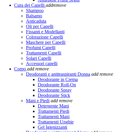
Cura dei Capelli
add
remove
Shampoo
Balsamo
Anticaduta
Oli per Capelli
Fissanti e Modellanti
Colorazione Capelli
Maschere per Capelli
Profumi Capelli
Trattamenti Capelli
Solari Capelli
Accessori capelli
Corpo
add
remove
Deodoranti e antitraspiranti Donna
add
remove
Deodorante in Crema
Deodorante Roll-On
Deodorante Spray
Deodorante Stick
Mani e Piedi
add
remove
Detergente Mani
Trattamenti Piedi
Trattamenti Mani
Trattamenti Unghie
Gel Igienizzanti