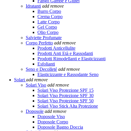
Fango Gambe e Glutei
Idratanti
add
remove
Burro Corpo
Crema Corpo
Latte Corpo
Gel Corpo
Olio Corpo
Salviette Profumate
Corpo Perfetto
add
remove
Prodotti Anticellulite
Prodotti Anti Età e Rassodanti
Prodotti Rimodellanti e Elasticizzanti
Esfolianti
Seno e Decolleté
add
remove
Elasticizzante e Rassodante Seno
Solari
add
remove
Solari Viso
add
remove
Solari Viso Protezione SPF 15
Solari Viso Protezione SPF 30
Solari Viso Protezione SPF 50
Solari Viso Stick Alta Protezione
Doposole
add
remove
Doposole Viso
Doposole Corpo
Doposole Bagno Doccia