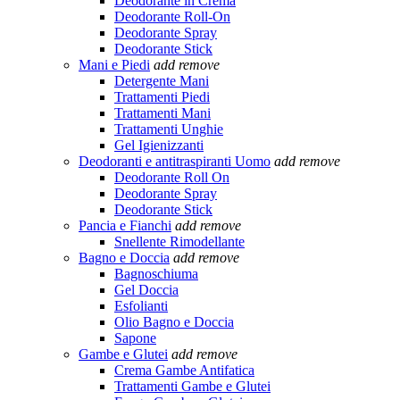
Deodorante in Crema
Deodorante Roll-On
Deodorante Spray
Deodorante Stick
Mani e Piedi
add
remove
Detergente Mani
Trattamenti Piedi
Trattamenti Mani
Trattamenti Unghie
Gel Igienizzanti
Deodoranti e antitraspiranti Uomo
add
remove
Deodorante Roll On
Deodorante Spray
Deodorante Stick
Pancia e Fianchi
add
remove
Snellente Rimodellante
Bagno e Doccia
add
remove
Bagnoschiuma
Gel Doccia
Esfolianti
Olio Bagno e Doccia
Sapone
Gambe e Glutei
add
remove
Crema Gambe Antifatica
Trattamenti Gambe e Glutei