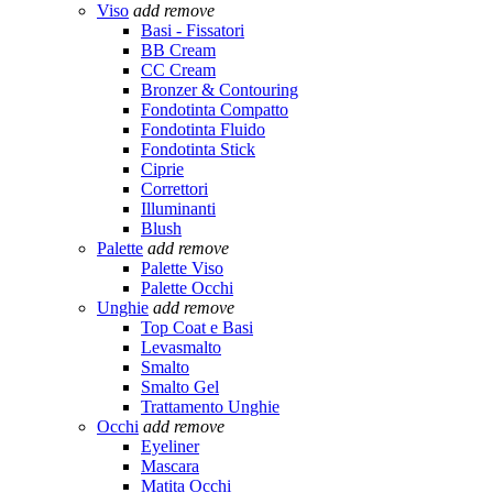
Viso
add
remove
Basi - Fissatori
BB Cream
CC Cream
Bronzer & Contouring
Fondotinta Compatto
Fondotinta Fluido
Fondotinta Stick
Ciprie
Correttori
Illuminanti
Blush
Palette
add
remove
Palette Viso
Palette Occhi
Unghie
add
remove
Top Coat e Basi
Levasmalto
Smalto
Smalto Gel
Trattamento Unghie
Occhi
add
remove
Eyeliner
Mascara
Matita Occhi