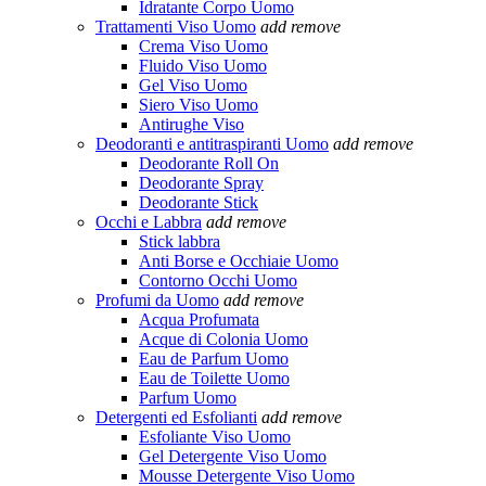
Idratante Corpo Uomo
Trattamenti Viso Uomo
add
remove
Crema Viso Uomo
Fluido Viso Uomo
Gel Viso Uomo
Siero Viso Uomo
Antirughe Viso
Deodoranti e antitraspiranti Uomo
add
remove
Deodorante Roll On
Deodorante Spray
Deodorante Stick
Occhi e Labbra
add
remove
Stick labbra
Anti Borse e Occhiaie Uomo
Contorno Occhi Uomo
Profumi da Uomo
add
remove
Acqua Profumata
Acque di Colonia Uomo
Eau de Parfum Uomo
Eau de Toilette Uomo
Parfum Uomo
Detergenti ed Esfolianti
add
remove
Esfoliante Viso Uomo
Gel Detergente Viso Uomo
Mousse Detergente Viso Uomo