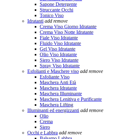
Sapone Detergente
Struccante Occhi
Tonico Viso
Idratanti
add
remove
Crema Viso Giorno Idratante
Crema Viso Notte Idratante
Fiale Viso Idratante
Fluido Viso Idratante
Gel Viso Idratante
Olio Viso Idratante
Siero Viso Idratante
Spray Viso Idratante
Esfolianti e Maschere viso
add
remove
Esfoliante Viso
Maschera Anti Età
Maschera Idratante
Maschera Illuminante
Maschera Lenitiva e Purificante
Maschera Lifting
Illuminanti ed energizzanti
add
remove
Olio
Crema
Siero
Occhi e Labbra
add
remove
Balsamo Labbra