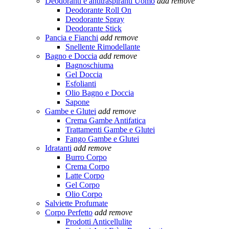
Deodoranti e antitraspiranti Uomo
add
remove
Deodorante Roll On
Deodorante Spray
Deodorante Stick
Pancia e Fianchi
add
remove
Snellente Rimodellante
Bagno e Doccia
add
remove
Bagnoschiuma
Gel Doccia
Esfolianti
Olio Bagno e Doccia
Sapone
Gambe e Glutei
add
remove
Crema Gambe Antifatica
Trattamenti Gambe e Glutei
Fango Gambe e Glutei
Idratanti
add
remove
Burro Corpo
Crema Corpo
Latte Corpo
Gel Corpo
Olio Corpo
Salviette Profumate
Corpo Perfetto
add
remove
Prodotti Anticellulite