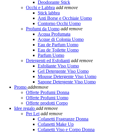
Deodorante Stick
Occhi e Labbra
add
remove
Stick labbra
Anti Borse e Occhiaie Uomo
Contorno Occhi Uomo
Profumi da Uomo
add
remove
Acqua Profumata
Acque di Colonia Uomo
Eau de Parfum Uomo
Eau de Toilette Uomo
Parfum Uomo
Detergenti ed Esfolianti
add
remove
Esfoliante Viso Uomo
Gel Detergente Viso Uomo
Mousse Detergente Viso Uomo
Sapone Detergente Viso Uomo
Promo
add
remove
Offerte Profumi Donna
Offerte Profumi Uomo
Offerte prodotti Corpo
Idee regalo
add
remove
Per Lei
add
remove
Cofanetti Fragranze Donna
Cofanetti Make Up
Cofanetti Viso e Corpo Donna