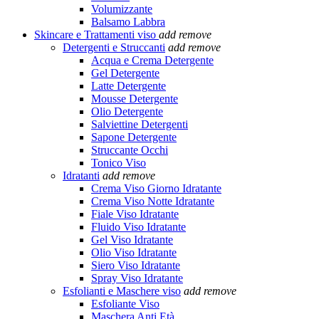
Volumizzante
Balsamo Labbra
Skincare e Trattamenti viso
add
remove
Detergenti e Struccanti
add
remove
Acqua e Crema Detergente
Gel Detergente
Latte Detergente
Mousse Detergente
Olio Detergente
Salviettine Detergenti
Sapone Detergente
Struccante Occhi
Tonico Viso
Idratanti
add
remove
Crema Viso Giorno Idratante
Crema Viso Notte Idratante
Fiale Viso Idratante
Fluido Viso Idratante
Gel Viso Idratante
Olio Viso Idratante
Siero Viso Idratante
Spray Viso Idratante
Esfolianti e Maschere viso
add
remove
Esfoliante Viso
Maschera Anti Età