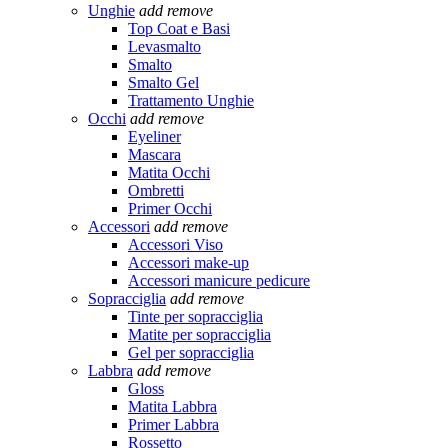
Unghie
add
remove
Top Coat e Basi
Levasmalto
Smalto
Smalto Gel
Trattamento Unghie
Occhi
add
remove
Eyeliner
Mascara
Matita Occhi
Ombretti
Primer Occhi
Accessori
add
remove
Accessori Viso
Accessori make-up
Accessori manicure pedicure
Sopracciglia
add
remove
Tinte per sopracciglia
Matite per sopracciglia
Gel per sopracciglia
Labbra
add
remove
Gloss
Matita Labbra
Primer Labbra
Rossetto