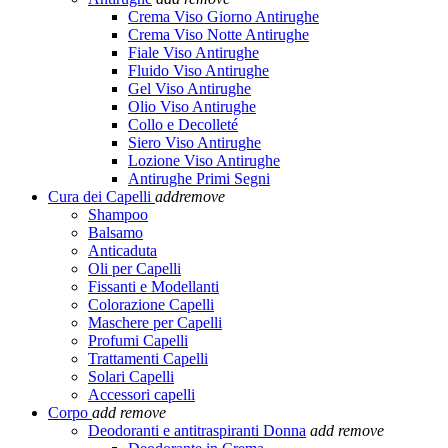
Crema Viso Giorno Antirughe
Crema Viso Notte Antirughe
Fiale Viso Antirughe
Fluido Viso Antirughe
Gel Viso Antirughe
Olio Viso Antirughe
Collo e Decolleté
Siero Viso Antirughe
Lozione Viso Antirughe
Antirughe Primi Segni
Cura dei Capelli
add
remove
Shampoo
Balsamo
Anticaduta
Oli per Capelli
Fissanti e Modellanti
Colorazione Capelli
Maschere per Capelli
Profumi Capelli
Trattamenti Capelli
Solari Capelli
Accessori capelli
Corpo
add
remove
Deodoranti e antitraspiranti Donna
add
remove