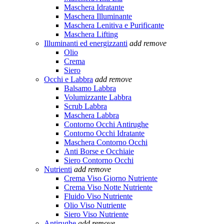
Maschera Idratante
Maschera Illuminante
Maschera Lenitiva e Purificante
Maschera Lifting
Illuminanti ed energizzanti
add
remove
Olio
Crema
Siero
Occhi e Labbra
add
remove
Balsamo Labbra
Volumizzante Labbra
Scrub Labbra
Maschera Labbra
Contorno Occhi Antirughe
Contorno Occhi Idratante
Maschera Contorno Occhi
Anti Borse e Occhiaie
Siero Contorno Occhi
Nutrienti
add
remove
Crema Viso Giorno Nutriente
Crema Viso Notte Nutriente
Fluido Viso Nutriente
Olio Viso Nutriente
Siero Viso Nutriente
Antirughe
add
remove