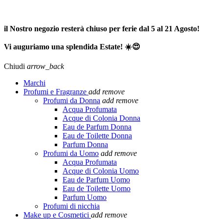
SPEDIZIONE GRATUITA A PARTIRE DA 65,00€ >>>
il Nostro negozio resterà chiuso per ferie dal 5 al 21 Agosto!
Vi auguriamo una splendida Estate! ☀️😍
Chiudi
arrow_back
Marchi
Profumi e Fragranze
add
remove
Profumi da Donna
add
remove
Acqua Profumata
Acque di Colonia Donna
Eau de Parfum Donna
Eau de Toilette Donna
Parfum Donna
Profumi da Uomo
add
remove
Acqua Profumata
Acque di Colonia Uomo
Eau de Parfum Uomo
Eau de Toilette Uomo
Parfum Uomo
Profumi di nicchia
Make up e Cosmetici
add
remove