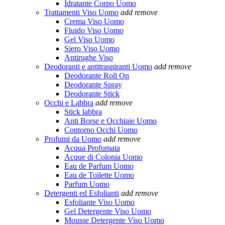
Idratante Corpo Uomo
Trattamenti Viso Uomo
add
remove
Crema Viso Uomo
Fluido Viso Uomo
Gel Viso Uomo
Siero Viso Uomo
Antirughe Viso
Deodoranti e antitraspiranti Uomo
add
remove
Deodorante Roll On
Deodorante Spray
Deodorante Stick
Occhi e Labbra
add
remove
Stick labbra
Anti Borse e Occhiaie Uomo
Contorno Occhi Uomo
Profumi da Uomo
add
remove
Acqua Profumata
Acque di Colonia Uomo
Eau de Parfum Uomo
Eau de Toilette Uomo
Parfum Uomo
Detergenti ed Esfolianti
add
remove
Esfoliante Viso Uomo
Gel Detergente Viso Uomo
Mousse Detergente Viso Uomo