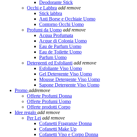
Deodorante Stick
Occhi e Labbra
add
remove
Stick labbra
Anti Borse e Occhiaie Uomo
Contorno Occhi Uomo
Profumi da Uomo
add
remove
Acqua Profumata
Acque di Colonia Uomo
Eau de Parfum Uomo
Eau de Toilette Uomo
Parfum Uomo
Detergenti ed Esfolianti
add
remove
Esfoliante Viso Uomo
Gel Detergente Viso Uomo
Mousse Detergente Viso Uomo
Sapone Detergente Viso Uomo
Promo
add
remove
Offerte Profumi Donna
Offerte Profumi Uomo
Offerte prodotti Corpo
Idee regalo
add
remove
Per Lei
add
remove
Cofanetti Fragranze Donna
Cofanetti Make Up
Cofanetti Viso e Corpo Donna