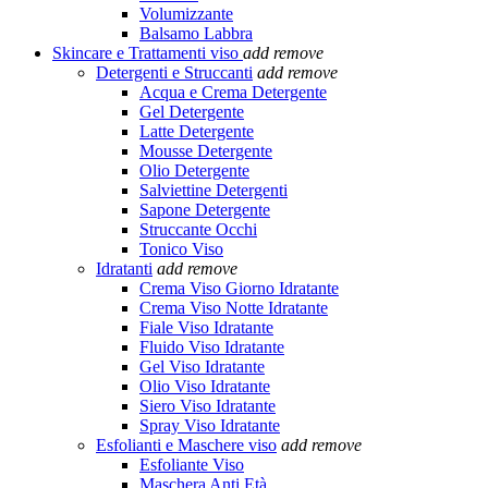
Volumizzante
Balsamo Labbra
Skincare e Trattamenti viso
add
remove
Detergenti e Struccanti
add
remove
Acqua e Crema Detergente
Gel Detergente
Latte Detergente
Mousse Detergente
Olio Detergente
Salviettine Detergenti
Sapone Detergente
Struccante Occhi
Tonico Viso
Idratanti
add
remove
Crema Viso Giorno Idratante
Crema Viso Notte Idratante
Fiale Viso Idratante
Fluido Viso Idratante
Gel Viso Idratante
Olio Viso Idratante
Siero Viso Idratante
Spray Viso Idratante
Esfolianti e Maschere viso
add
remove
Esfoliante Viso
Maschera Anti Età