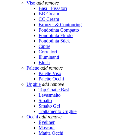
Viso
add
remove
Basi - Fissatori
BB Cream
CC Cream
Bronzer & Contouring
Fondotinta Compatto
Fondotinta Fluido
Fondotinta Stick
Ciprie
Correttori
Illuminanti
Blush
Palette
add
remove
Palette Viso
Palette Occhi
Unghie
add
remove
Top Coat e Basi
Levasmalto
Smalto
Smalto Gel
Trattamento Unghie
Occhi
add
remove
Eyeliner
Mascara
Matita Occhi