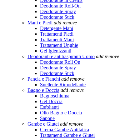
Deodorante in Crema
Deodorante Roll-On
Deodorante Spray
Deodorante Stick
Mani e Piedi
add
remove
Detergente Mani
Trattamenti Piedi
Trattamenti Mani
Trattamenti Unghie
Gel Igienizzanti
Deodoranti e antitraspiranti Uomo
add
remove
Deodorante Roll On
Deodorante Spray
Deodorante Stick
Pancia e Fianchi
add
remove
Snellente Rimodellante
Bagno e Doccia
add
remove
Bagnoschiuma
Gel Doccia
Esfolianti
Olio Bagno e Doccia
Sapone
Gambe e Glutei
add
remove
Crema Gambe Antifatica
Trattamenti Gambe e Glutei