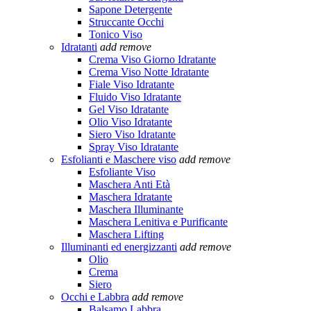
Sapone Detergente
Struccante Occhi
Tonico Viso
Idratanti
add
remove
Crema Viso Giorno Idratante
Crema Viso Notte Idratante
Fiale Viso Idratante
Fluido Viso Idratante
Gel Viso Idratante
Olio Viso Idratante
Siero Viso Idratante
Spray Viso Idratante
Esfolianti e Maschere viso
add
remove
Esfoliante Viso
Maschera Anti Età
Maschera Idratante
Maschera Illuminante
Maschera Lenitiva e Purificante
Maschera Lifting
Illuminanti ed energizzanti
add
remove
Olio
Crema
Siero
Occhi e Labbra
add
remove
Balsamo Labbra