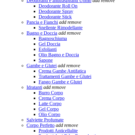
Deodoranti e antitraspiranti Uomo
add
remove
Deodorante Roll On
Deodorante Spray
Deodorante Stick
Pancia e Fianchi
add
remove
Snellente Rimodellante
Bagno e Doccia
add
remove
Bagnoschiuma
Gel Doccia
Esfolianti
Olio Bagno e Doccia
Sapone
Gambe e Glutei
add
remove
Crema Gambe Antifatica
Trattamenti Gambe e Glutei
Fango Gambe e Glutei
Idratanti
add
remove
Burro Corpo
Crema Corpo
Latte Corpo
Gel Corpo
Olio Corpo
Salviette Profumate
Corpo Perfetto
add
remove
Prodotti Anticellulite