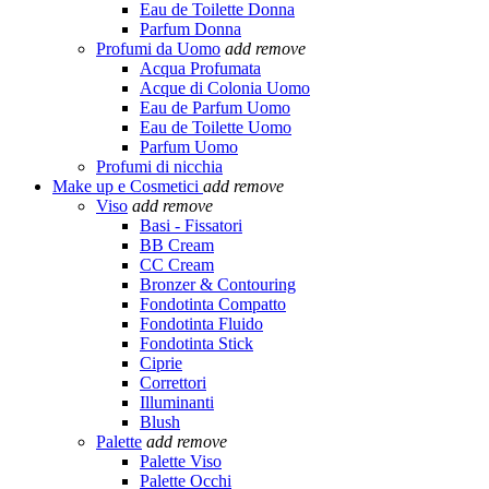
Eau de Toilette Donna
Parfum Donna
Profumi da Uomo
add
remove
Acqua Profumata
Acque di Colonia Uomo
Eau de Parfum Uomo
Eau de Toilette Uomo
Parfum Uomo
Profumi di nicchia
Make up e Cosmetici
add
remove
Viso
add
remove
Basi - Fissatori
BB Cream
CC Cream
Bronzer & Contouring
Fondotinta Compatto
Fondotinta Fluido
Fondotinta Stick
Ciprie
Correttori
Illuminanti
Blush
Palette
add
remove
Palette Viso
Palette Occhi