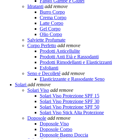
Fango Gambe e Glutei
Idratanti
add
remove
Burro Corpo
Crema Corpo
Latte Corpo
Gel Corpo
Olio Corpo
Salviette Profumate
Corpo Perfetto
add
remove
Prodotti Anticellulite
Prodotti Anti Età e Rassodanti
Prodotti Rimodellanti e Elasticizzanti
Esfolianti
Seno e Decolleté
add
remove
Elasticizzante e Rassodante Seno
Solari
add
remove
Solari Viso
add
remove
Solari Viso Protezione SPF 15
Solari Viso Protezione SPF 30
Solari Viso Protezione SPF 50
Solari Viso Stick Alta Protezione
Doposole
add
remove
Doposole Viso
Doposole Corpo
Doposole Bagno Doccia