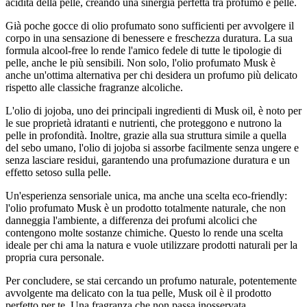
acidità della pelle, creando una sinergia perfetta tra profumo e pelle.
Già poche gocce di olio profumato sono sufficienti per avvolgere il
corpo in una sensazione di benessere e freschezza duratura. La sua
formula alcool-free lo rende l'amico fedele di tutte le tipologie di
pelle, anche le più sensibili. Non solo, l'olio profumato Musk è
anche un'ottima alternativa per chi desidera un profumo più delicato
rispetto alle classiche fragranze alcoliche.
L'olio di jojoba, uno dei principali ingredienti di Musk oil, è noto per
le sue proprietà idratanti e nutrienti, che proteggono e nutrono la
pelle in profondità. Inoltre, grazie alla sua struttura simile a quella
del sebo umano, l'olio di jojoba si assorbe facilmente senza ungere e
senza lasciare residui, garantendo una profumazione duratura e un
effetto setoso sulla pelle.
Un'esperienza sensoriale unica, ma anche una scelta eco-friendly:
l'olio profumato Musk è un prodotto totalmente naturale, che non
danneggia l'ambiente, a differenza dei profumi alcolici che
contengono molte sostanze chimiche. Questo lo rende una scelta
ideale per chi ama la natura e vuole utilizzare prodotti naturali per la
propria cura personale.
Per concludere, se stai cercando un profumo naturale, potentemente
avvolgente ma delicato con la tua pelle, Musk oil è il prodotto
perfetto per te. Una fragranza che non passa inosservata,