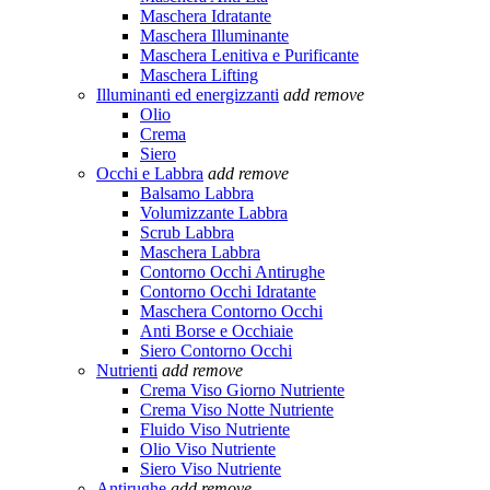
Maschera Idratante
Maschera Illuminante
Maschera Lenitiva e Purificante
Maschera Lifting
Illuminanti ed energizzanti
add
remove
Olio
Crema
Siero
Occhi e Labbra
add
remove
Balsamo Labbra
Volumizzante Labbra
Scrub Labbra
Maschera Labbra
Contorno Occhi Antirughe
Contorno Occhi Idratante
Maschera Contorno Occhi
Anti Borse e Occhiaie
Siero Contorno Occhi
Nutrienti
add
remove
Crema Viso Giorno Nutriente
Crema Viso Notte Nutriente
Fluido Viso Nutriente
Olio Viso Nutriente
Siero Viso Nutriente
Antirughe
add
remove