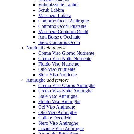
Volumizzante Labbra
Scrub Labbra
Maschera Labbra
Contorno Occhi Antirughe
Contorno Occhi Idratante
Maschera Contorno Occhi
Anti Borse e Occhiaie
Siero Contorno Occhi
Nutrienti
add
remove
Crema Viso Giorno Nutriente
Crema Viso Notte Nutriente
Fluido Viso Nutriente
Olio Viso Nutriente
Siero Viso Nutriente
Antirughe
add
remove
Crema Viso Giorno Antirughe
Crema Viso Notte Antirughe
Fiale Viso Antirughe
Fluido Viso Antirughe
Gel Viso Antirughe
Olio Viso Antirughe
Collo e Decolleté
Siero Viso Antirughe
Lozione Viso Antirughe
Antirughe Primi Segni