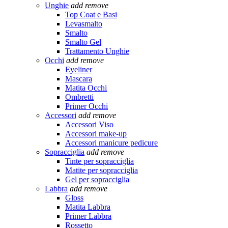
Unghie
add
remove
Top Coat e Basi
Levasmalto
Smalto
Smalto Gel
Trattamento Unghie
Occhi
add
remove
Eyeliner
Mascara
Matita Occhi
Ombretti
Primer Occhi
Accessori
add
remove
Accessori Viso
Accessori make-up
Accessori manicure pedicure
Sopracciglia
add
remove
Tinte per sopracciglia
Matite per sopracciglia
Gel per sopracciglia
Labbra
add
remove
Gloss
Matita Labbra
Primer Labbra
Rossetto