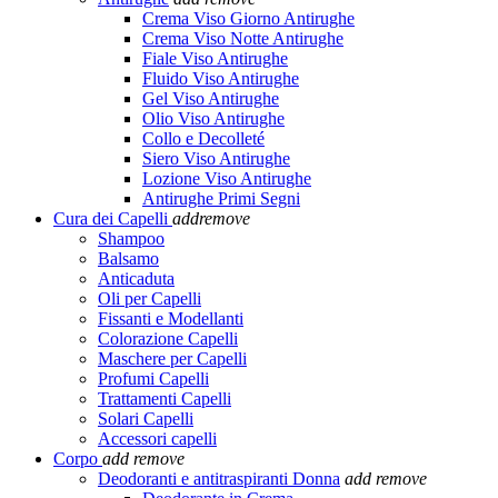
Crema Viso Giorno Antirughe
Crema Viso Notte Antirughe
Fiale Viso Antirughe
Fluido Viso Antirughe
Gel Viso Antirughe
Olio Viso Antirughe
Collo e Decolleté
Siero Viso Antirughe
Lozione Viso Antirughe
Antirughe Primi Segni
Cura dei Capelli
add
remove
Shampoo
Balsamo
Anticaduta
Oli per Capelli
Fissanti e Modellanti
Colorazione Capelli
Maschere per Capelli
Profumi Capelli
Trattamenti Capelli
Solari Capelli
Accessori capelli
Corpo
add
remove
Deodoranti e antitraspiranti Donna
add
remove