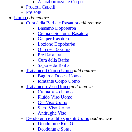
Autoabbronzante Corpo
Prodotti Capelli
Pre-sole
Uomo
add
remove
Cura della Barba e Rasatura
add
remove
Balsamo Dopobarba
Crema e Schiuma Rasatura
Gel per Rasatura
Lozione Dopobarba
Olio per Rasatura
Pre Rasatura
Cura della Barba
Sapone da Barba
Trattamenti Corpo Uomo
add
remove
Bagno e Doccia Uomo
Idratante Corpo Uomo
Trattamenti Viso Uomo
add
remove
Crema Viso Uomo
Fluido Viso Uomo
Gel Viso Uomo
Siero Viso Uomo
Antirughe Viso
Deodoranti e antitraspiranti Uomo
add
remove
Deodorante Roll On
Deodorante Spray