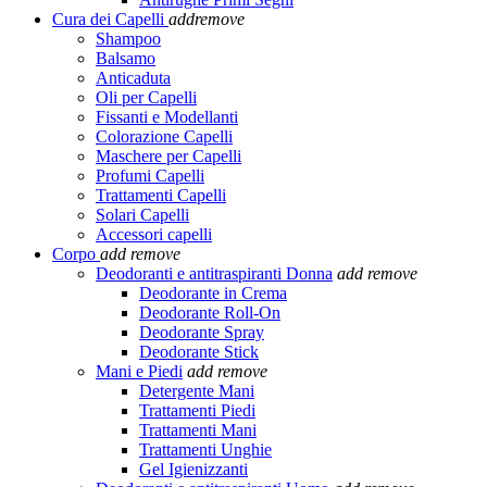
Cura dei Capelli
add
remove
Shampoo
Balsamo
Anticaduta
Oli per Capelli
Fissanti e Modellanti
Colorazione Capelli
Maschere per Capelli
Profumi Capelli
Trattamenti Capelli
Solari Capelli
Accessori capelli
Corpo
add
remove
Deodoranti e antitraspiranti Donna
add
remove
Deodorante in Crema
Deodorante Roll-On
Deodorante Spray
Deodorante Stick
Mani e Piedi
add
remove
Detergente Mani
Trattamenti Piedi
Trattamenti Mani
Trattamenti Unghie
Gel Igienizzanti