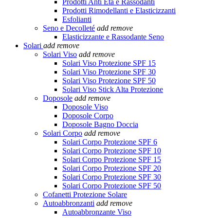
Prodotti Anti Età e Rassodanti
Prodotti Rimodellanti e Elasticizzanti
Esfolianti
Seno e Decolleté
add
remove
Elasticizzante e Rassodante Seno
Solari
add
remove
Solari Viso
add
remove
Solari Viso Protezione SPF 15
Solari Viso Protezione SPF 30
Solari Viso Protezione SPF 50
Solari Viso Stick Alta Protezione
Doposole
add
remove
Doposole Viso
Doposole Corpo
Doposole Bagno Doccia
Solari Corpo
add
remove
Solari Corpo Protezione SPF 6
Solari Corpo Protezione SPF 10
Solari Corpo Protezione SPF 15
Solari Corpo Protezione SPF 20
Solari Corpo Protezione SPF 30
Solari Corpo Protezione SPF 50
Cofanetti Protezione Solare
Autoabbronzanti
add
remove
Autoabbronzante Viso