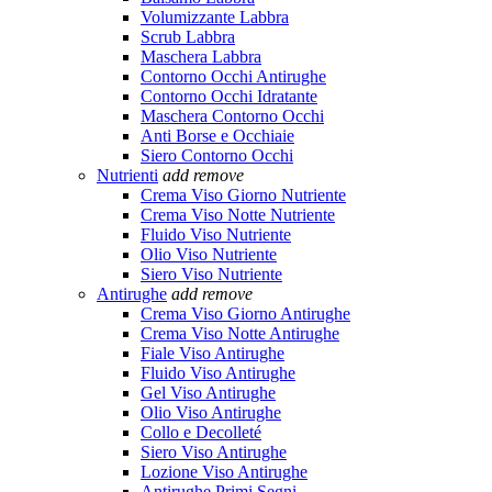
Volumizzante Labbra
Scrub Labbra
Maschera Labbra
Contorno Occhi Antirughe
Contorno Occhi Idratante
Maschera Contorno Occhi
Anti Borse e Occhiaie
Siero Contorno Occhi
Nutrienti
add
remove
Crema Viso Giorno Nutriente
Crema Viso Notte Nutriente
Fluido Viso Nutriente
Olio Viso Nutriente
Siero Viso Nutriente
Antirughe
add
remove
Crema Viso Giorno Antirughe
Crema Viso Notte Antirughe
Fiale Viso Antirughe
Fluido Viso Antirughe
Gel Viso Antirughe
Olio Viso Antirughe
Collo e Decolleté
Siero Viso Antirughe
Lozione Viso Antirughe
Antirughe Primi Segni