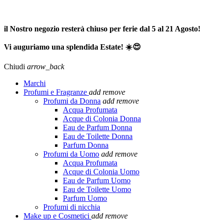
SPEDIZIONE GRATUITA A PARTIRE DA 65,00€ >>>
il Nostro negozio resterà chiuso per ferie dal 5 al 21 Agosto!
Vi auguriamo una splendida Estate! ☀️😍
Chiudi
arrow_back
Marchi
Profumi e Fragranze
add
remove
Profumi da Donna
add
remove
Acqua Profumata
Acque di Colonia Donna
Eau de Parfum Donna
Eau de Toilette Donna
Parfum Donna
Profumi da Uomo
add
remove
Acqua Profumata
Acque di Colonia Uomo
Eau de Parfum Uomo
Eau de Toilette Uomo
Parfum Uomo
Profumi di nicchia
Make up e Cosmetici
add
remove