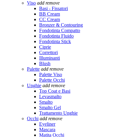
Viso
add
remove
Basi - Fissatori
BB Cream
CC Cream
Bronzer & Contouring
Fondotinta Compatto
Fondotinta Fluido
Fondotinta Stick
Ciprie
Correttori
Illuminanti
Blush
Palette
add
remove
Palette Viso
Palette Occhi
Unghie
add
remove
Top Coat e Basi
Levasmalto
Smalto
Smalto Gel
Trattamento Unghie
Occhi
add
remove
Eyeliner
Mascara
Matita Occhi