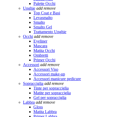
Palette Occhi
Unghie
add
remove
Top Coat e Basi
Levasmalto
Smalto
Smalto Gel
Trattamento Unghie
Occhi
add
remove
Eyeliner
Mascara
Matita Occhi
Ombretti
Primer Occhi
Accessori
add
remove
Accessori Viso
Accessori make-up
Accessori manicure pedicure
Sopracciglia
add
remove
Tinte per sopracciglia
Matite per sopracciglia
Gel per sopracciglia
Labbra
add
remove
Gloss
Matita Labbra
Primer Labbra