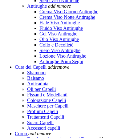
Siero Viso Nutriente
Antirughe
add
remove
Crema Viso Giorno Antirughe
Crema Viso Notte Antirughe
Fiale Viso Antirughe
Fluido Viso Antirughe
Gel Viso Antirughe
Olio Viso Antirughe
Collo e Decolleté
Siero Viso Antirughe
Lozione Viso Antirughe
Antirughe Primi Segni
Cura dei Capelli
add
remove
Shampoo
Balsamo
Anticaduta
Oli per Capelli
Fissanti e Modellanti
Colorazione Capelli
Maschere per Capelli
Profumi Capelli
Trattamenti Capelli
Solari Capelli
Accessori capelli
Corpo
add
remove