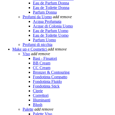
Eau de Parfum Donna
Eau de Toilette Donna
Parfum Donna
Profumi da Uomo
add
remove
Acqua Profumata
Acque di Colonia Uomo
Eau de Parfum Uomo
Eau de Toilette Uomo
Parfum Uomo
Profumi di nicchia
Make up e Cosmetici
add
remove
Viso
add
remove
Basi - Fissatori
BB Cream
CC Cream
Bronzer & Contouring
Fondotinta Compatto
Fondotinta Fluido
Fondotinta Stick
Ciprie
Correttori
Illuminanti
Blush
Palette
add
remove
Palette Viso