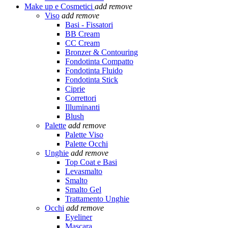
Make up e Cosmetici
add
remove
Viso
add
remove
Basi - Fissatori
BB Cream
CC Cream
Bronzer & Contouring
Fondotinta Compatto
Fondotinta Fluido
Fondotinta Stick
Ciprie
Correttori
Illuminanti
Blush
Palette
add
remove
Palette Viso
Palette Occhi
Unghie
add
remove
Top Coat e Basi
Levasmalto
Smalto
Smalto Gel
Trattamento Unghie
Occhi
add
remove
Eyeliner
Mascara