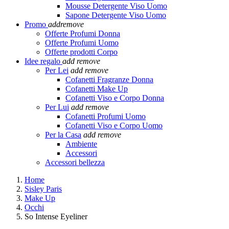
Mousse Detergente Viso Uomo
Sapone Detergente Viso Uomo
Promo
add
remove
Offerte Profumi Donna
Offerte Profumi Uomo
Offerte prodotti Corpo
Idee regalo
add
remove
Per Lei
add
remove
Cofanetti Fragranze Donna
Cofanetti Make Up
Cofanetti Viso e Corpo Donna
Per Lui
add
remove
Cofanetti Profumi Uomo
Cofanetti Viso e Corpo Uomo
Per la Casa
add
remove
Ambiente
Accessori
Accessori bellezza
Home
Sisley Paris
Make Up
Occhi
So Intense Eyeliner