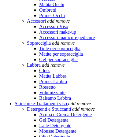
Matita Occhi
Ombretti
Primer Occhi
Accessori
add
remove
Accessori Viso
Accessori make-up
Accessori manicure pedicure
Sopracciglia
add
remove
Tinte per sopracciglia
Matite per sopracciglia
Gel per sopracciglia
Labbra
add
remove
Gloss
Matita Labbra
Primer Labbra
Rossetto
Volumizzante
Balsamo Labbra
Skincare e Trattamenti viso
add
remove
Detergenti e Struccanti
add
remove
Acqua e Crema Detergente
Gel Detergente
Latte Detergente
Mousse Detergente
Olio Detergente