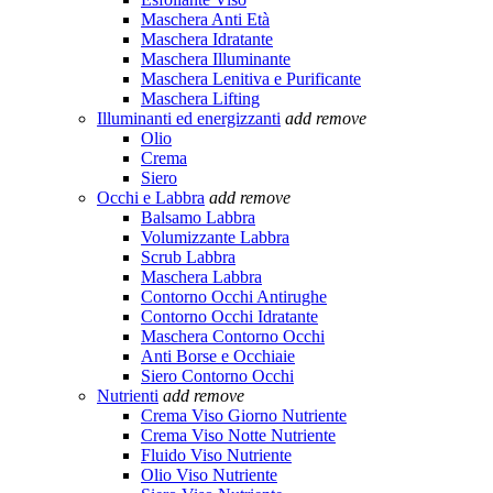
Maschera Anti Età
Maschera Idratante
Maschera Illuminante
Maschera Lenitiva e Purificante
Maschera Lifting
Illuminanti ed energizzanti
add
remove
Olio
Crema
Siero
Occhi e Labbra
add
remove
Balsamo Labbra
Volumizzante Labbra
Scrub Labbra
Maschera Labbra
Contorno Occhi Antirughe
Contorno Occhi Idratante
Maschera Contorno Occhi
Anti Borse e Occhiaie
Siero Contorno Occhi
Nutrienti
add
remove
Crema Viso Giorno Nutriente
Crema Viso Notte Nutriente
Fluido Viso Nutriente
Olio Viso Nutriente