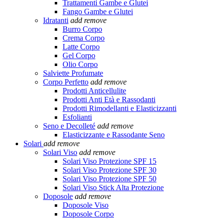
Trattamenti Gambe e Glutei
Fango Gambe e Glutei
Idratanti
add
remove
Burro Corpo
Crema Corpo
Latte Corpo
Gel Corpo
Olio Corpo
Salviette Profumate
Corpo Perfetto
add
remove
Prodotti Anticellulite
Prodotti Anti Età e Rassodanti
Prodotti Rimodellanti e Elasticizzanti
Esfolianti
Seno e Decolleté
add
remove
Elasticizzante e Rassodante Seno
Solari
add
remove
Solari Viso
add
remove
Solari Viso Protezione SPF 15
Solari Viso Protezione SPF 30
Solari Viso Protezione SPF 50
Solari Viso Stick Alta Protezione
Doposole
add
remove
Doposole Viso
Doposole Corpo