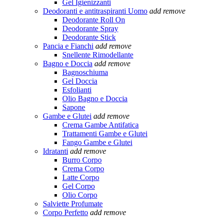
Gel Igienizzanti
Deodoranti e antitraspiranti Uomo
add
remove
Deodorante Roll On
Deodorante Spray
Deodorante Stick
Pancia e Fianchi
add
remove
Snellente Rimodellante
Bagno e Doccia
add
remove
Bagnoschiuma
Gel Doccia
Esfolianti
Olio Bagno e Doccia
Sapone
Gambe e Glutei
add
remove
Crema Gambe Antifatica
Trattamenti Gambe e Glutei
Fango Gambe e Glutei
Idratanti
add
remove
Burro Corpo
Crema Corpo
Latte Corpo
Gel Corpo
Olio Corpo
Salviette Profumate
Corpo Perfetto
add
remove