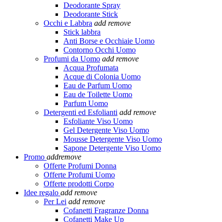
Deodorante Spray
Deodorante Stick
Occhi e Labbra
add
remove
Stick labbra
Anti Borse e Occhiaie Uomo
Contorno Occhi Uomo
Profumi da Uomo
add
remove
Acqua Profumata
Acque di Colonia Uomo
Eau de Parfum Uomo
Eau de Toilette Uomo
Parfum Uomo
Detergenti ed Esfolianti
add
remove
Esfoliante Viso Uomo
Gel Detergente Viso Uomo
Mousse Detergente Viso Uomo
Sapone Detergente Viso Uomo
Promo
add
remove
Offerte Profumi Donna
Offerte Profumi Uomo
Offerte prodotti Corpo
Idee regalo
add
remove
Per Lei
add
remove
Cofanetti Fragranze Donna
Cofanetti Make Up