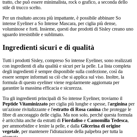
tratto, che può essere minimalista, rock o grafico, a seconda dello
stile di trucco scelto.
Per un risultato ancora più impattante, è possibile abbinare So
intense Eyeliner a So Intense Mascara, per ciglia più dense,
voluminose e forti. Insieme, questi due prodotti di Sisley creano uno
sguardo irresistibile e sublimato.
Ingredienti sicuri e di qualità
Tutti i prodotti Sisley, compreso So intense Eyeliner, sono realizzati
con ingredienti di alta qualità e sicuri per la pelle. La lista completa
degli ingredienti è sempre disponibile sulla confezione, così da
essere sempre informati su ciò che si applica sul viso. Inoltre, la
formula di questo eyeliner viene regolarmente aggiornata per
garantire la massima efficacia e sicurezza.
Tra gli ingredienti principali di So intense Eyeliner, troviamo il
Peptide Vitaminizzato
per ciglia più lunghe e spesse, l'
arginina
per
un'azione rivitalizzante e l'
estratto di Rosa canina
che protegge le
fibre di ancoraggio delle ciglia. Ma non solo, perché questa formula
è arricchita anche da estratti di
Fiordaliso
e
Camomilla Tedesca
,
per ammorbidire e lenire la pelle, e dalla
Glicerina di origine
vegetale
, per mantenere l'idratazione della palpebra per tutta la
giornata.