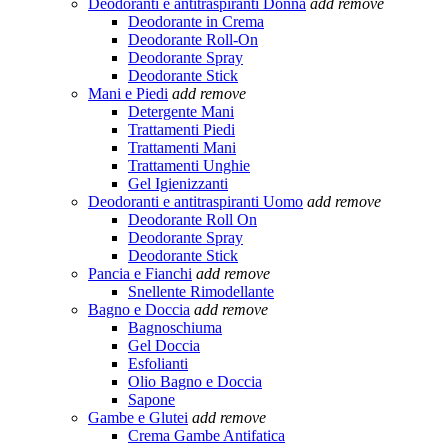
Deodoranti e antitraspiranti Donna
add
remove
Deodorante in Crema
Deodorante Roll-On
Deodorante Spray
Deodorante Stick
Mani e Piedi
add
remove
Detergente Mani
Trattamenti Piedi
Trattamenti Mani
Trattamenti Unghie
Gel Igienizzanti
Deodoranti e antitraspiranti Uomo
add
remove
Deodorante Roll On
Deodorante Spray
Deodorante Stick
Pancia e Fianchi
add
remove
Snellente Rimodellante
Bagno e Doccia
add
remove
Bagnoschiuma
Gel Doccia
Esfolianti
Olio Bagno e Doccia
Sapone
Gambe e Glutei
add
remove
Crema Gambe Antifatica