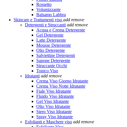
Rossetto
Volumizzante
Balsamo Labbra
Skincare e Trattamenti viso
add
remove
Detergenti e Struccanti
add
remove
Acqua e Crema Detergente
Gel Detergente
Latte Detergente
Mousse Detergente
Olio Detergente
Salviettine Detergenti
Sapone Detergente
Struccante Occhi
Tonico Viso
Idratanti
add
remove
Crema Viso Giorno Idratante
Crema Viso Notte Idratante
Fiale Viso Idratante
Fluido Viso Idratante
Gel Viso Idratante
Olio Viso Idratante
Siero Viso Idratante
Spray Viso Idratante
Esfolianti e Maschere viso
add
remove
Esfoliante Viso