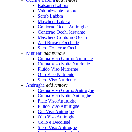
Occhi e Labbra
add
remove
Balsamo Labbra
Volumizzante Labbra
Scrub Labbra
Maschera Labbra
Contorno Occhi Antirughe
Contorno Occhi Idratante
Maschera Contorno Occhi
Anti Borse e Occhiaie
Siero Contorno Occhi
Nutrienti
add
remove
Crema Viso Giorno Nutriente
Crema Viso Notte Nutriente
Fluido Viso Nutriente
Olio Viso Nutriente
Siero Viso Nutriente
Antirughe
add
remove
Crema Viso Giorno Antirughe
Crema Viso Notte Antirughe
Fiale Viso Antirughe
Fluido Viso Antirughe
Gel Viso Antirughe
Olio Viso Antirughe
Collo e Decolleté
Siero Viso Antirughe