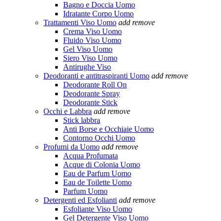
Bagno e Doccia Uomo
Idratante Corpo Uomo
Trattamenti Viso Uomo
add
remove
Crema Viso Uomo
Fluido Viso Uomo
Gel Viso Uomo
Siero Viso Uomo
Antirughe Viso
Deodoranti e antitraspiranti Uomo
add
remove
Deodorante Roll On
Deodorante Spray
Deodorante Stick
Occhi e Labbra
add
remove
Stick labbra
Anti Borse e Occhiaie Uomo
Contorno Occhi Uomo
Profumi da Uomo
add
remove
Acqua Profumata
Acque di Colonia Uomo
Eau de Parfum Uomo
Eau de Toilette Uomo
Parfum Uomo
Detergenti ed Esfolianti
add
remove
Esfoliante Viso Uomo
Gel Detergente Viso Uomo