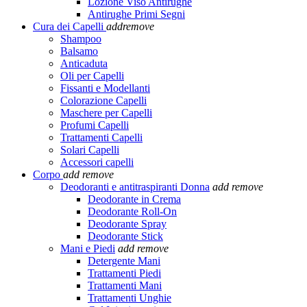
Lozione Viso Antirughe
Antirughe Primi Segni
Cura dei Capelli
add
remove
Shampoo
Balsamo
Anticaduta
Oli per Capelli
Fissanti e Modellanti
Colorazione Capelli
Maschere per Capelli
Profumi Capelli
Trattamenti Capelli
Solari Capelli
Accessori capelli
Corpo
add
remove
Deodoranti e antitraspiranti Donna
add
remove
Deodorante in Crema
Deodorante Roll-On
Deodorante Spray
Deodorante Stick
Mani e Piedi
add
remove
Detergente Mani
Trattamenti Piedi
Trattamenti Mani
Trattamenti Unghie