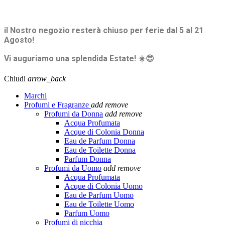
SPEDIZIONE GRATUITA A PARTIRE DA 65,00€ >>>
il Nostro negozio resterà chiuso per ferie dal 5 al 21
Agosto!
Vi auguriamo una splendida Estate! ☀️😍
Chiudi
arrow_back
Marchi
Profumi e Fragranze
add
remove
Profumi da Donna
add
remove
Acqua Profumata
Acque di Colonia Donna
Eau de Parfum Donna
Eau de Toilette Donna
Parfum Donna
Profumi da Uomo
add
remove
Acqua Profumata
Acque di Colonia Uomo
Eau de Parfum Uomo
Eau de Toilette Uomo
Parfum Uomo
Profumi di nicchia