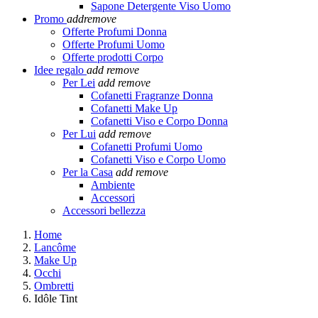
Sapone Detergente Viso Uomo
Promo
add
remove
Offerte Profumi Donna
Offerte Profumi Uomo
Offerte prodotti Corpo
Idee regalo
add
remove
Per Lei
add
remove
Cofanetti Fragranze Donna
Cofanetti Make Up
Cofanetti Viso e Corpo Donna
Per Lui
add
remove
Cofanetti Profumi Uomo
Cofanetti Viso e Corpo Uomo
Per la Casa
add
remove
Ambiente
Accessori
Accessori bellezza
Home
Lancôme
Make Up
Occhi
Ombretti
Idôle Tint