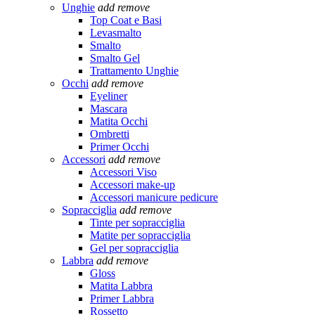
Unghie
add
remove
Top Coat e Basi
Levasmalto
Smalto
Smalto Gel
Trattamento Unghie
Occhi
add
remove
Eyeliner
Mascara
Matita Occhi
Ombretti
Primer Occhi
Accessori
add
remove
Accessori Viso
Accessori make-up
Accessori manicure pedicure
Sopracciglia
add
remove
Tinte per sopracciglia
Matite per sopracciglia
Gel per sopracciglia
Labbra
add
remove
Gloss
Matita Labbra
Primer Labbra
Rossetto