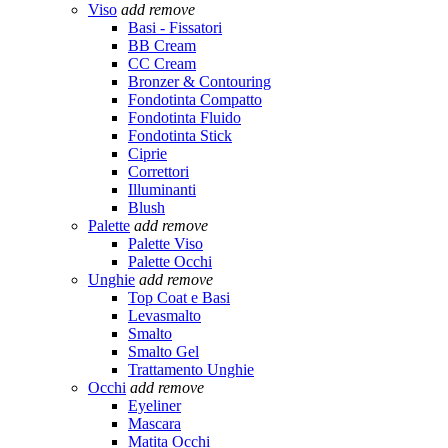
Viso
add
remove
Basi - Fissatori
BB Cream
CC Cream
Bronzer & Contouring
Fondotinta Compatto
Fondotinta Fluido
Fondotinta Stick
Ciprie
Correttori
Illuminanti
Blush
Palette
add
remove
Palette Viso
Palette Occhi
Unghie
add
remove
Top Coat e Basi
Levasmalto
Smalto
Smalto Gel
Trattamento Unghie
Occhi
add
remove
Eyeliner
Mascara
Matita Occhi