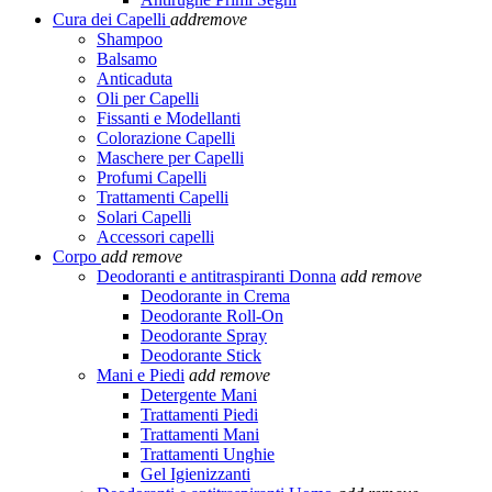
Cura dei Capelli
add
remove
Shampoo
Balsamo
Anticaduta
Oli per Capelli
Fissanti e Modellanti
Colorazione Capelli
Maschere per Capelli
Profumi Capelli
Trattamenti Capelli
Solari Capelli
Accessori capelli
Corpo
add
remove
Deodoranti e antitraspiranti Donna
add
remove
Deodorante in Crema
Deodorante Roll-On
Deodorante Spray
Deodorante Stick
Mani e Piedi
add
remove
Detergente Mani
Trattamenti Piedi
Trattamenti Mani
Trattamenti Unghie
Gel Igienizzanti