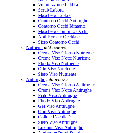
Volumizzante Labbra
Scrub Labbra
Maschera Labbra
Contorno Occhi Antirughe
Contorno Occhi Idratante
Maschera Contorno Occhi
Anti Borse e Occhiaie
Siero Contorno Occhi
Nutrienti
add
remove
Crema Viso Giorno Nutriente
Crema Viso Notte Nutriente
Fluido Viso Nutriente
Olio Viso Nutriente
Siero Viso Nutriente
Antirughe
add
remove
Crema Viso Giorno Antirughe
Crema Viso Notte Antirughe
Fiale Viso Antirughe
Fluido Viso Antirughe
Gel Viso Antirughe
Olio Viso Antirughe
Collo e Decolleté
Siero Viso Antirughe
Lozione Viso Antirughe
Antirughe Primi Segni