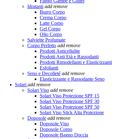
Fango Gambe e Glutei
Idratanti
add
remove
Burro Corpo
Crema Corpo
Latte Corpo
Gel Corpo
Olio Corpo
Salviette Profumate
Corpo Perfetto
add
remove
Prodotti Anticellulite
Prodotti Anti Età e Rassodanti
Prodotti Rimodellanti e Elasticizzanti
Esfolianti
Seno e Decolleté
add
remove
Elasticizzante e Rassodante Seno
Solari
add
remove
Solari Viso
add
remove
Solari Viso Protezione SPF 15
Solari Viso Protezione SPF 30
Solari Viso Protezione SPF 50
Solari Viso Stick Alta Protezione
Doposole
add
remove
Doposole Viso
Doposole Corpo
Doposole Bagno Doccia