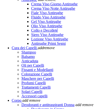
Crema Viso Giorno Antirughe
Crema Viso Notte Antirughe
Fiale Viso Antirughe
Fluido Viso Antirughe
Gel Viso Antirughe
Olio Viso Antirughe
Collo e Decolleté
Siero Viso Antirughe
Lozione Viso Antirughe
Antirughe Primi Segni
Cura dei Capelli
add
remove
Shampoo
Balsamo
Anticaduta
Oli per Capelli
Fissanti e Modellanti
Colorazione Capelli
Maschere per Capelli
Profumi Capelli
Trattamenti Capelli
Solari Capelli
Accessori capelli
Corpo
add
remove
Deodoranti e antitraspiranti Donna
add
remove