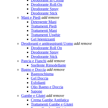
Deodorante in Crema
Deodorante Roll-On
Deodorante Spray
Deodorante Stick
Mani e Piedi
add
remove
Detergente Mani
Trattamenti Piedi
Trattamenti Mani
Trattamenti Unghie
Gel Igienizzanti
Deodoranti e antitraspiranti Uomo
add
remove
Deodorante Roll On
Deodorante Spray
Deodorante Stick
Pancia e Fianchi
add
remove
Snellente Rimodellante
Bagno e Doccia
add
remove
Bagnoschiuma
Gel Doccia
Esfolianti
Olio Bagno e Doccia
Sapone
Gambe e Glutei
add
remove
Crema Gambe Antifatica
Trattamenti Gambe e Glutei