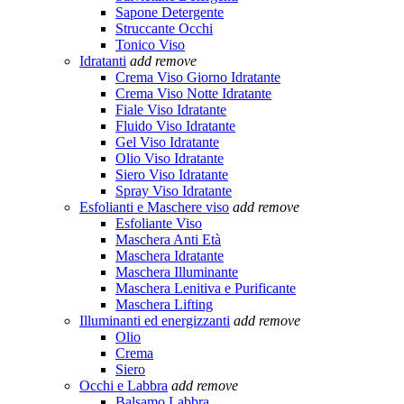
Sapone Detergente
Struccante Occhi
Tonico Viso
Idratanti
add
remove
Crema Viso Giorno Idratante
Crema Viso Notte Idratante
Fiale Viso Idratante
Fluido Viso Idratante
Gel Viso Idratante
Olio Viso Idratante
Siero Viso Idratante
Spray Viso Idratante
Esfolianti e Maschere viso
add
remove
Esfoliante Viso
Maschera Anti Età
Maschera Idratante
Maschera Illuminante
Maschera Lenitiva e Purificante
Maschera Lifting
Illuminanti ed energizzanti
add
remove
Olio
Crema
Siero
Occhi e Labbra
add
remove
Balsamo Labbra