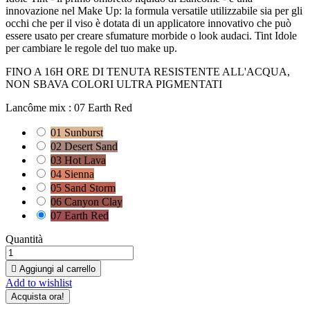
innovazione nel Make Up: la formula versatile utilizzabile sia per gli
occhi che per il viso è dotata di un applicatore innovativo che può
essere usato per creare sfumature morbide o look audaci. Tint Idole
per cambiare le regole del tuo make up.
FINO A 16H ORE DI TENUTA RESISTENTE ALL'ACQUA,
NON SBAVA COLORI ULTRA PIGMENTATI
Lancôme mix :
07 Earth Red
01 Sunburst
02 Desert Sand
03 Hot Lava
04 Sienna
05 Sand Storm
06 Canyon Clay
07 Earth Red
Quantità

Aggiungi al carrello
Add to wishlist
Acquista ora!