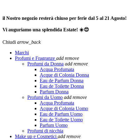
SPEDIZIONE GRATUITA A PARTIRE DA 65,00€ >>>
il Nostro negozio resterà chiuso per ferie dal 5 al 21 Agosto!
Vi auguriamo una splendida Estate! ☀️😍
Chiudi
arrow_back
Marchi
Profumi e Fragranze
add
remove
Profumi da Donna
add
remove
Acqua Profumata
Acque di Colonia Donna
Eau de Parfum Donna
Eau de Toilette Donna
Parfum Donna
Profumi da Uomo
add
remove
Acqua Profumata
Acque di Colonia Uomo
Eau de Parfum Uomo
Eau de Toilette Uomo
Parfum Uomo
Profumi di nicchia
Make up e Cosmetici
add
remove