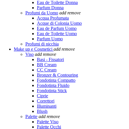
Eau de Toilette Donna
Parfum Donna
Profumi da Uomo
add
remove
Acqua Profumata
Acque di Colonia Uomo
Eau de Parfum Uomo
Eau de Toilette Uomo
Parfum Uomo
Profumi di nicchia
Make up e Cosmetici
add
remove
Viso
add
remove
Basi - Fissatori
BB Cream
CC Cream
Bronzer & Contouring
Fondotinta Compatto
Fondotinta Fluido
Fondotinta Stick
Ciprie
Correttori
Illuminanti
Blush
Palette
add
remove
Palette Viso
Palette Occhi