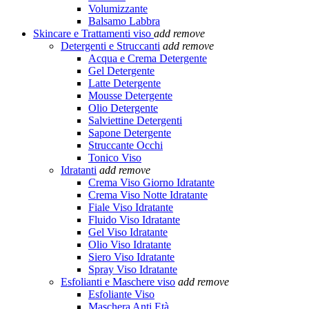
Volumizzante
Balsamo Labbra
Skincare e Trattamenti viso
add
remove
Detergenti e Struccanti
add
remove
Acqua e Crema Detergente
Gel Detergente
Latte Detergente
Mousse Detergente
Olio Detergente
Salviettine Detergenti
Sapone Detergente
Struccante Occhi
Tonico Viso
Idratanti
add
remove
Crema Viso Giorno Idratante
Crema Viso Notte Idratante
Fiale Viso Idratante
Fluido Viso Idratante
Gel Viso Idratante
Olio Viso Idratante
Siero Viso Idratante
Spray Viso Idratante
Esfolianti e Maschere viso
add
remove
Esfoliante Viso
Maschera Anti Età