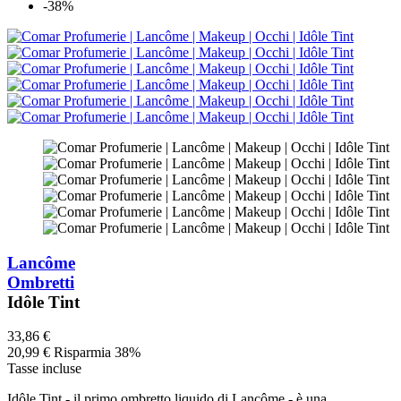
-38%
Lancôme
Ombretti
Idôle Tint
33,86 €
20,99 €
Risparmia 38%
Tasse incluse
Idôle Tint - il primo ombretto liquido di Lancôme - è una