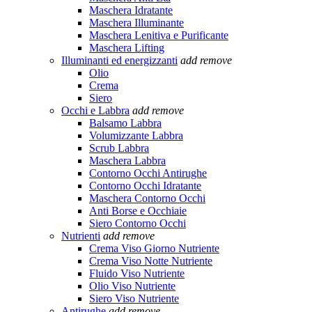
Maschera Idratante
Maschera Illuminante
Maschera Lenitiva e Purificante
Maschera Lifting
Illuminanti ed energizzanti
add
remove
Olio
Crema
Siero
Occhi e Labbra
add
remove
Balsamo Labbra
Volumizzante Labbra
Scrub Labbra
Maschera Labbra
Contorno Occhi Antirughe
Contorno Occhi Idratante
Maschera Contorno Occhi
Anti Borse e Occhiaie
Siero Contorno Occhi
Nutrienti
add
remove
Crema Viso Giorno Nutriente
Crema Viso Notte Nutriente
Fluido Viso Nutriente
Olio Viso Nutriente
Siero Viso Nutriente
Antirughe
add
remove