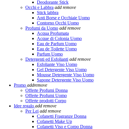
Deodorante Stick
Occhi e Labbra
add
remove
Stick labbra
Anti Borse e Occhiaie Uomo
Contorno Occhi Uomo
Profumi da Uomo
add
remove
Acqua Profumata
Acque di Colonia Uomo
Eau de Parfum Uomo
Eau de Toilette Uomo
Parfum Uomo
Detergenti ed Esfolianti
add
remove
Esfoliante Viso Uomo
Gel Detergente Viso Uomo
Mousse Detergente Viso Uomo
Sapone Detergente Viso Uomo
Promo
add
remove
Offerte Profumi Donna
Offerte Profumi Uomo
Offerte prodotti Corpo
Idee regalo
add
remove
Per Lei
add
remove
Cofanetti Fragranze Donna
Cofanetti Make Up
Cofanetti Viso e Corpo Donna