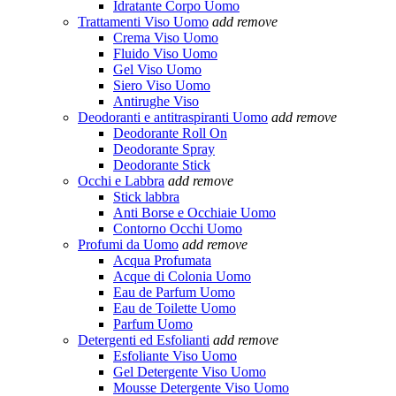
Idratante Corpo Uomo
Trattamenti Viso Uomo
add
remove
Crema Viso Uomo
Fluido Viso Uomo
Gel Viso Uomo
Siero Viso Uomo
Antirughe Viso
Deodoranti e antitraspiranti Uomo
add
remove
Deodorante Roll On
Deodorante Spray
Deodorante Stick
Occhi e Labbra
add
remove
Stick labbra
Anti Borse e Occhiaie Uomo
Contorno Occhi Uomo
Profumi da Uomo
add
remove
Acqua Profumata
Acque di Colonia Uomo
Eau de Parfum Uomo
Eau de Toilette Uomo
Parfum Uomo
Detergenti ed Esfolianti
add
remove
Esfoliante Viso Uomo
Gel Detergente Viso Uomo
Mousse Detergente Viso Uomo