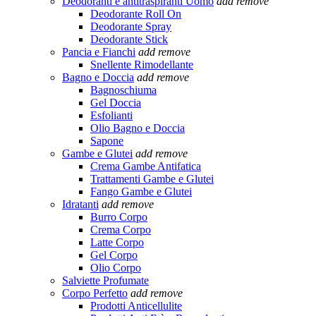
Deodoranti e antitraspiranti Uomo
add
remove
Deodorante Roll On
Deodorante Spray
Deodorante Stick
Pancia e Fianchi
add
remove
Snellente Rimodellante
Bagno e Doccia
add
remove
Bagnoschiuma
Gel Doccia
Esfolianti
Olio Bagno e Doccia
Sapone
Gambe e Glutei
add
remove
Crema Gambe Antifatica
Trattamenti Gambe e Glutei
Fango Gambe e Glutei
Idratanti
add
remove
Burro Corpo
Crema Corpo
Latte Corpo
Gel Corpo
Olio Corpo
Salviette Profumate
Corpo Perfetto
add
remove
Prodotti Anticellulite