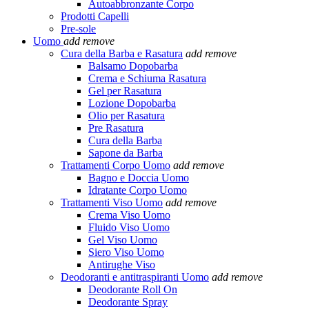
Autoabbronzante Corpo
Prodotti Capelli
Pre-sole
Uomo
add
remove
Cura della Barba e Rasatura
add
remove
Balsamo Dopobarba
Crema e Schiuma Rasatura
Gel per Rasatura
Lozione Dopobarba
Olio per Rasatura
Pre Rasatura
Cura della Barba
Sapone da Barba
Trattamenti Corpo Uomo
add
remove
Bagno e Doccia Uomo
Idratante Corpo Uomo
Trattamenti Viso Uomo
add
remove
Crema Viso Uomo
Fluido Viso Uomo
Gel Viso Uomo
Siero Viso Uomo
Antirughe Viso
Deodoranti e antitraspiranti Uomo
add
remove
Deodorante Roll On
Deodorante Spray