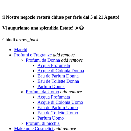
SPEDIZIONE GRATUITA A PARTIRE DA 65,00€ >>>
il Nostro negozio resterà chiuso per ferie dal 5 al 21 Agosto!
Vi auguriamo una splendida Estate! ☀️😍
Chiudi
arrow_back
Marchi
Profumi e Fragranze
add
remove
Profumi da Donna
add
remove
Acqua Profumata
Acque di Colonia Donna
Eau de Parfum Donna
Eau de Toilette Donna
Parfum Donna
Profumi da Uomo
add
remove
Acqua Profumata
Acque di Colonia Uomo
Eau de Parfum Uomo
Eau de Toilette Uomo
Parfum Uomo
Profumi di nicchia
Make up e Cosmetici
add
remove