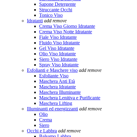
Sapone Detergente
Struccante Occhi
Tonico Viso
Idratanti
add
remove
Crema Viso Giorno Idratante
Crema Viso Notte Idratante
Fiale Viso Idratante
Fluido Viso Idratante
Gel Viso Idratante
Olio Viso Idratante
Siero Viso Idratante
Spray Viso Idratante
Esfolianti e Maschere viso
add
remove
Esfoliante Viso
Maschera Anti Età
Maschera Idratante
Maschera Illuminante
Maschera Lenitiva e Purificante
Maschera Lifting
Illuminanti ed energizzanti
add
remove
Olio
Crema
Siero
Occhi e Labbra
add
remove
Balsamo Labbra