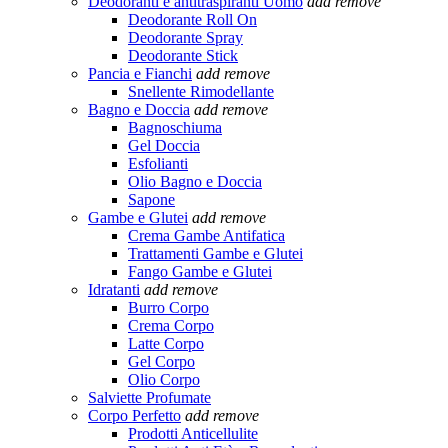
Deodoranti e antitraspiranti Uomo
add
remove
Deodorante Roll On
Deodorante Spray
Deodorante Stick
Pancia e Fianchi
add
remove
Snellente Rimodellante
Bagno e Doccia
add
remove
Bagnoschiuma
Gel Doccia
Esfolianti
Olio Bagno e Doccia
Sapone
Gambe e Glutei
add
remove
Crema Gambe Antifatica
Trattamenti Gambe e Glutei
Fango Gambe e Glutei
Idratanti
add
remove
Burro Corpo
Crema Corpo
Latte Corpo
Gel Corpo
Olio Corpo
Salviette Profumate
Corpo Perfetto
add
remove
Prodotti Anticellulite