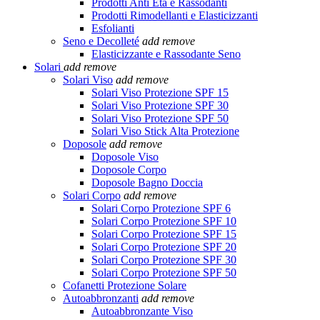
Prodotti Anti Età e Rassodanti
Prodotti Rimodellanti e Elasticizzanti
Esfolianti
Seno e Decolleté
add
remove
Elasticizzante e Rassodante Seno
Solari
add
remove
Solari Viso
add
remove
Solari Viso Protezione SPF 15
Solari Viso Protezione SPF 30
Solari Viso Protezione SPF 50
Solari Viso Stick Alta Protezione
Doposole
add
remove
Doposole Viso
Doposole Corpo
Doposole Bagno Doccia
Solari Corpo
add
remove
Solari Corpo Protezione SPF 6
Solari Corpo Protezione SPF 10
Solari Corpo Protezione SPF 15
Solari Corpo Protezione SPF 20
Solari Corpo Protezione SPF 30
Solari Corpo Protezione SPF 50
Cofanetti Protezione Solare
Autoabbronzanti
add
remove
Autoabbronzante Viso