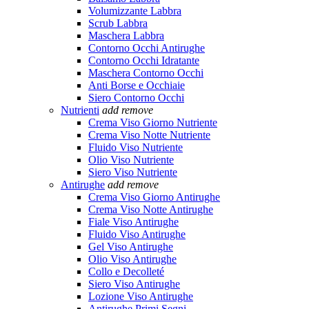
Volumizzante Labbra
Scrub Labbra
Maschera Labbra
Contorno Occhi Antirughe
Contorno Occhi Idratante
Maschera Contorno Occhi
Anti Borse e Occhiaie
Siero Contorno Occhi
Nutrienti
add
remove
Crema Viso Giorno Nutriente
Crema Viso Notte Nutriente
Fluido Viso Nutriente
Olio Viso Nutriente
Siero Viso Nutriente
Antirughe
add
remove
Crema Viso Giorno Antirughe
Crema Viso Notte Antirughe
Fiale Viso Antirughe
Fluido Viso Antirughe
Gel Viso Antirughe
Olio Viso Antirughe
Collo e Decolleté
Siero Viso Antirughe
Lozione Viso Antirughe
Antirughe Primi Segni