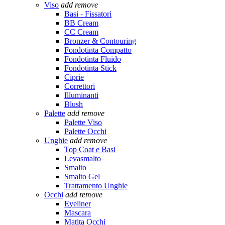
Viso
add
remove
Basi - Fissatori
BB Cream
CC Cream
Bronzer & Contouring
Fondotinta Compatto
Fondotinta Fluido
Fondotinta Stick
Ciprie
Correttori
Illuminanti
Blush
Palette
add
remove
Palette Viso
Palette Occhi
Unghie
add
remove
Top Coat e Basi
Levasmalto
Smalto
Smalto Gel
Trattamento Unghie
Occhi
add
remove
Eyeliner
Mascara
Matita Occhi