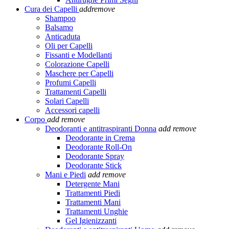
Cura dei Capelli
add
remove
Shampoo
Balsamo
Anticaduta
Oli per Capelli
Fissanti e Modellanti
Colorazione Capelli
Maschere per Capelli
Profumi Capelli
Trattamenti Capelli
Solari Capelli
Accessori capelli
Corpo
add
remove
Deodoranti e antitraspiranti Donna
add
remove
Deodorante in Crema
Deodorante Roll-On
Deodorante Spray
Deodorante Stick
Mani e Piedi
add
remove
Detergente Mani
Trattamenti Piedi
Trattamenti Mani
Trattamenti Unghie
Gel Igienizzanti