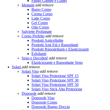
Fango Gambe e Glutei
Idratanti
add
remove
Burro Corpo
Crema Corpo
Latte Corpo
Gel Corpo
Olio Corpo
Salviette Profumate
Corpo Perfetto
add
remove
Prodotti Anticellulite
Prodotti Anti Età e Rassodanti
Prodotti Rimodellanti e Elasticizzanti
Esfolianti
Seno e Decolleté
add
remove
Elasticizzante e Rassodante Seno
Solari
add
remove
Solari Viso
add
remove
Solari Viso Protezione SPF 15
Solari Viso Protezione SPF 30
Solari Viso Protezione SPF 50
Solari Viso Stick Alta Protezione
Doposole
add
remove
Doposole Viso
Doposole Corpo
Doposole Bagno Doccia