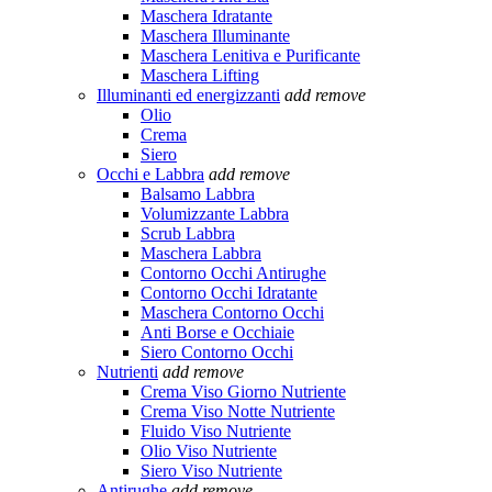
Maschera Idratante
Maschera Illuminante
Maschera Lenitiva e Purificante
Maschera Lifting
Illuminanti ed energizzanti
add
remove
Olio
Crema
Siero
Occhi e Labbra
add
remove
Balsamo Labbra
Volumizzante Labbra
Scrub Labbra
Maschera Labbra
Contorno Occhi Antirughe
Contorno Occhi Idratante
Maschera Contorno Occhi
Anti Borse e Occhiaie
Siero Contorno Occhi
Nutrienti
add
remove
Crema Viso Giorno Nutriente
Crema Viso Notte Nutriente
Fluido Viso Nutriente
Olio Viso Nutriente
Siero Viso Nutriente
Antirughe
add
remove