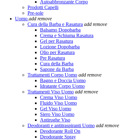
Autoabbronzante Corpo
Prodotti Capelli
Pre-sole
Uomo
add
remove
Cura della Barba e Rasatura
add
remove
Balsamo Dopobarba
Crema e Schiuma Rasatura
Gel per Rasatura
Lozione Dopobarba
Olio per Rasatura
Pre Rasatura
Cura della Barba
Sapone da Barba
Trattamenti Corpo Uomo
add
remove
Bagno e Doccia Uomo
Idratante Corpo Uomo
Trattamenti Viso Uomo
add
remove
Crema Viso Uomo
Fluido Viso Uomo
Gel Viso Uomo
Siero Viso Uomo
Antirughe Viso
Deodoranti e antitraspiranti Uomo
add
remove
Deodorante Roll On
Deodorante Spray