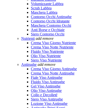
Volumizzante Labbra
Scrub Labbra
Maschera Labbra
Contorno Occhi Antirughe
Contorno Occhi Idratante
Maschera Contorno Occhi
Anti Borse e Occhiaie
Siero Contorno Occhi
Nutrienti
add
remove
Crema Viso Giorno Nutriente
Crema Viso Notte Nutriente
Fluido Viso Nutriente
Olio Viso Nutriente
Siero Viso Nutriente
Antirughe
add
remove
Crema Viso Giorno Antirughe
Crema Viso Notte Antirughe
Fiale Viso Antirughe
Fluido Viso Antirughe
Gel Viso Antirughe
Olio Viso Antirughe
Collo e Decolleté
Siero Viso Antirughe
Lozione Viso Antirughe
Antirughe Primi Segni