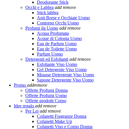
Deodorante Stick
Occhi e Labbra
add
remove
Stick labbra
Anti Borse e Occhiaie Uomo
Contorno Occhi Uomo
Profumi da Uomo
add
remove
Acqua Profumata
Acque di Colonia Uomo
Eau de Parfum Uomo
Eau de Toilette Uomo
Parfum Uomo
Detergenti ed Esfolianti
add
remove
Esfoliante Viso Uomo
Gel Detergente Viso Uomo
Mousse Detergente Viso Uomo
Sapone Detergente Viso Uomo
Promo
add
remove
Offerte Profumi Donna
Offerte Profumi Uomo
Offerte prodotti Corpo
Idee regalo
add
remove
Per Lei
add
remove
Cofanetti Fragranze Donna
Cofanetti Make Up
Cofanetti Viso e Corpo Donna