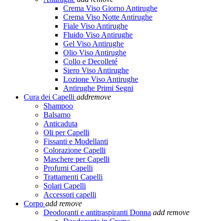
Crema Viso Giorno Antirughe
Crema Viso Notte Antirughe
Fiale Viso Antirughe
Fluido Viso Antirughe
Gel Viso Antirughe
Olio Viso Antirughe
Collo e Decolleté
Siero Viso Antirughe
Lozione Viso Antirughe
Antirughe Primi Segni
Cura dei Capelli
add
remove
Shampoo
Balsamo
Anticaduta
Oli per Capelli
Fissanti e Modellanti
Colorazione Capelli
Maschere per Capelli
Profumi Capelli
Trattamenti Capelli
Solari Capelli
Accessori capelli
Corpo
add
remove
Deodoranti e antitraspiranti Donna
add
remove