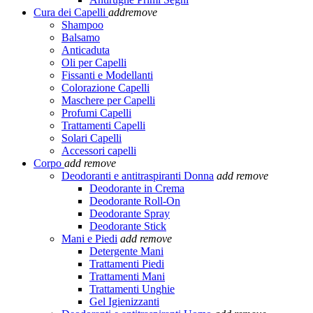
Cura dei Capelli
add
remove
Shampoo
Balsamo
Anticaduta
Oli per Capelli
Fissanti e Modellanti
Colorazione Capelli
Maschere per Capelli
Profumi Capelli
Trattamenti Capelli
Solari Capelli
Accessori capelli
Corpo
add
remove
Deodoranti e antitraspiranti Donna
add
remove
Deodorante in Crema
Deodorante Roll-On
Deodorante Spray
Deodorante Stick
Mani e Piedi
add
remove
Detergente Mani
Trattamenti Piedi
Trattamenti Mani
Trattamenti Unghie
Gel Igienizzanti