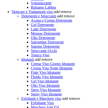
Volumizzante
Balsamo Labbra
Skincare e Trattamenti viso
add
remove
Detergenti e Struccanti
add
remove
Acqua e Crema Detergente
Gel Detergente
Latte Detergente
Mousse Detergente
Olio Detergente
Salviettine Detergenti
Sapone Detergente
Struccante Occhi
Tonico Viso
Idratanti
add
remove
Crema Viso Giorno Idratante
Crema Viso Notte Idratante
Fiale Viso Idratante
Fluido Viso Idratante
Gel Viso Idratante
Olio Viso Idratante
Siero Viso Idratante
Spray Viso Idratante
Esfolianti e Maschere viso
add
remove
Esfoliante Viso
Maschera Anti Età