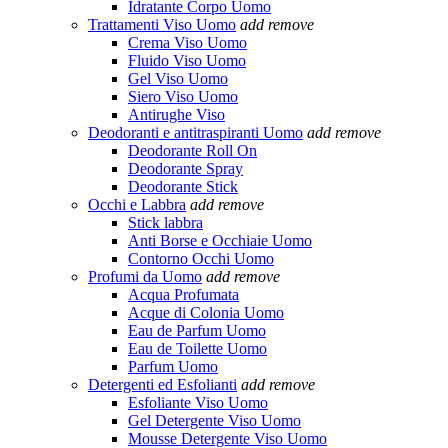
Idratante Corpo Uomo
Trattamenti Viso Uomo
add
remove
Crema Viso Uomo
Fluido Viso Uomo
Gel Viso Uomo
Siero Viso Uomo
Antirughe Viso
Deodoranti e antitraspiranti Uomo
add
remove
Deodorante Roll On
Deodorante Spray
Deodorante Stick
Occhi e Labbra
add
remove
Stick labbra
Anti Borse e Occhiaie Uomo
Contorno Occhi Uomo
Profumi da Uomo
add
remove
Acqua Profumata
Acque di Colonia Uomo
Eau de Parfum Uomo
Eau de Toilette Uomo
Parfum Uomo
Detergenti ed Esfolianti
add
remove
Esfoliante Viso Uomo
Gel Detergente Viso Uomo
Mousse Detergente Viso Uomo