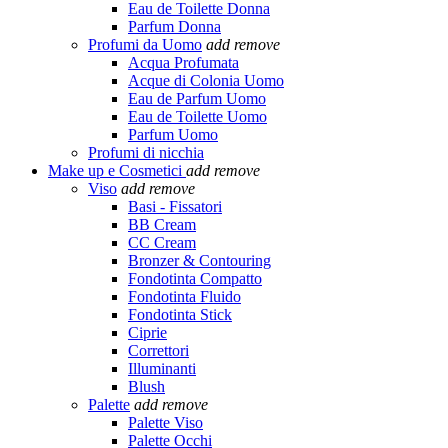
Eau de Toilette Donna
Parfum Donna
Profumi da Uomo
add
remove
Acqua Profumata
Acque di Colonia Uomo
Eau de Parfum Uomo
Eau de Toilette Uomo
Parfum Uomo
Profumi di nicchia
Make up e Cosmetici
add
remove
Viso
add
remove
Basi - Fissatori
BB Cream
CC Cream
Bronzer & Contouring
Fondotinta Compatto
Fondotinta Fluido
Fondotinta Stick
Ciprie
Correttori
Illuminanti
Blush
Palette
add
remove
Palette Viso
Palette Occhi