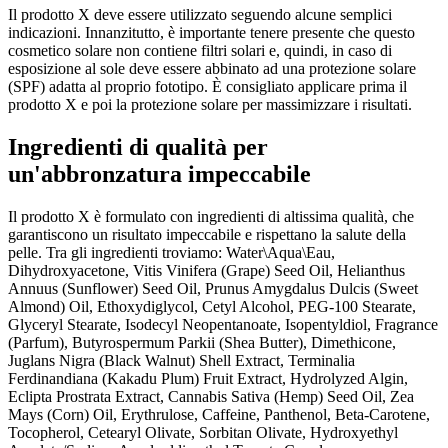
Il prodotto X deve essere utilizzato seguendo alcune semplici
indicazioni. Innanzitutto, è importante tenere presente che questo
cosmetico solare non contiene filtri solari e, quindi, in caso di
esposizione al sole deve essere abbinato ad una protezione solare
(SPF) adatta al proprio fototipo. È consigliato applicare prima il
prodotto X e poi la protezione solare per massimizzare i risultati.
Ingredienti di qualità per
un'abbronzatura impeccabile
Il prodotto X è formulato con ingredienti di altissima qualità, che
garantiscono un risultato impeccabile e rispettano la salute della
pelle. Tra gli ingredienti troviamo: Water\Aqua\Eau,
Dihydroxyacetone, Vitis Vinifera (Grape) Seed Oil, Helianthus
Annuus (Sunflower) Seed Oil, Prunus Amygdalus Dulcis (Sweet
Almond) Oil, Ethoxydiglycol, Cetyl Alcohol, PEG-100 Stearate,
Glyceryl Stearate, Isodecyl Neopentanoate, Isopentyldiol, Fragrance
(Parfum), Butyrospermum Parkii (Shea Butter), Dimethicone,
Juglans Nigra (Black Walnut) Shell Extract, Terminalia
Ferdinandiana (Kakadu Plum) Fruit Extract, Hydrolyzed Algin,
Eclipta Prostrata Extract, Cannabis Sativa (Hemp) Seed Oil, Zea
Mays (Corn) Oil, Erythrulose, Caffeine, Panthenol, Beta-Carotene,
Tocopherol, Cetearyl Olivate, Sorbitan Olivate, Hydroxyethyl