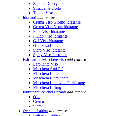
Sapone Detergente
Struccante Occhi
Tonico Viso
Idratanti
add
remove
Crema Viso Giorno Idratante
Crema Viso Notte Idratante
Fiale Viso Idratante
Fluido Viso Idratante
Gel Viso Idratante
Olio Viso Idratante
Siero Viso Idratante
Spray Viso Idratante
Esfolianti e Maschere viso
add
remove
Esfoliante Viso
Maschera Anti Età
Maschera Idratante
Maschera Illuminante
Maschera Lenitiva e Purificante
Maschera Lifting
Illuminanti ed energizzanti
add
remove
Olio
Crema
Siero
Occhi e Labbra
add
remove
Balsamo Labbra