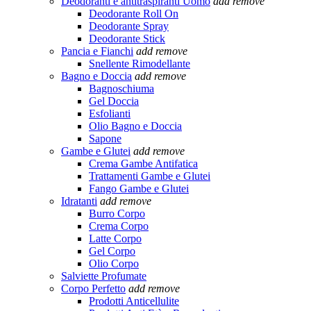
Deodoranti e antitraspiranti Uomo
add
remove
Deodorante Roll On
Deodorante Spray
Deodorante Stick
Pancia e Fianchi
add
remove
Snellente Rimodellante
Bagno e Doccia
add
remove
Bagnoschiuma
Gel Doccia
Esfolianti
Olio Bagno e Doccia
Sapone
Gambe e Glutei
add
remove
Crema Gambe Antifatica
Trattamenti Gambe e Glutei
Fango Gambe e Glutei
Idratanti
add
remove
Burro Corpo
Crema Corpo
Latte Corpo
Gel Corpo
Olio Corpo
Salviette Profumate
Corpo Perfetto
add
remove
Prodotti Anticellulite