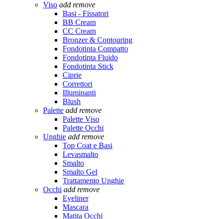
Viso
add
remove
Basi - Fissatori
BB Cream
CC Cream
Bronzer & Contouring
Fondotinta Compatto
Fondotinta Fluido
Fondotinta Stick
Ciprie
Correttori
Illuminanti
Blush
Palette
add
remove
Palette Viso
Palette Occhi
Unghie
add
remove
Top Coat e Basi
Levasmalto
Smalto
Smalto Gel
Trattamento Unghie
Occhi
add
remove
Eyeliner
Mascara
Matita Occhi