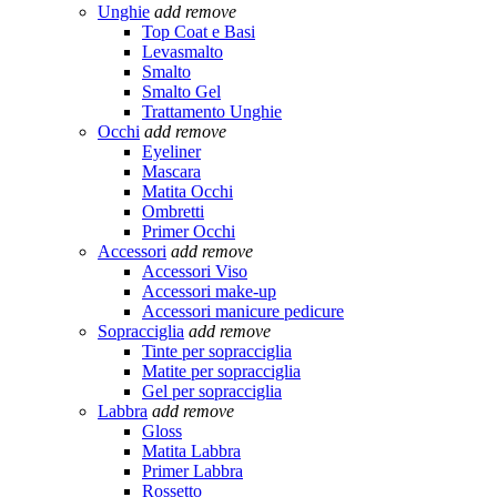
Unghie
add
remove
Top Coat e Basi
Levasmalto
Smalto
Smalto Gel
Trattamento Unghie
Occhi
add
remove
Eyeliner
Mascara
Matita Occhi
Ombretti
Primer Occhi
Accessori
add
remove
Accessori Viso
Accessori make-up
Accessori manicure pedicure
Sopracciglia
add
remove
Tinte per sopracciglia
Matite per sopracciglia
Gel per sopracciglia
Labbra
add
remove
Gloss
Matita Labbra
Primer Labbra
Rossetto