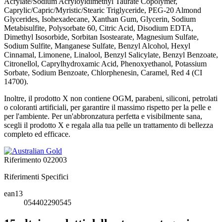
Acrylate/Sodium Acryloyldimethyl Taurate Copolymer,
Caprylic/Capric/Myristic/Stearic Triglyceride, PEG-20 Almond
Glycerides, Isohexadecane, Xanthan Gum, Glycerin, Sodium
Metabisulfite, Polysorbate 60, Citric Acid, Disodium EDTA,
Dimethyl Isosorbide, Sorbitan Isostearate, Magnesium Sulfate,
Sodium Sulfite, Manganese Sulfate, Benzyl Alcohol, Hexyl
Cinnamal, Limonene, Linalool, Benzyl Salicylate, Benzyl Benzoate,
Citronellol, Caprylhydroxamic Acid, Phenoxyethanol, Potassium
Sorbate, Sodium Benzoate, Chlorphenesin, Caramel, Red 4 (CI
14700).
Inoltre, il prodotto X non contiene OGM, parabeni, siliconi, petrolati
o coloranti artificiali, per garantire il massimo rispetto per la pelle e
per l'ambiente. Per un'abbronzatura perfetta e visibilmente sana,
scegli il prodotto X e regala alla tua pelle un trattamento di bellezza
completo ed efficace.
Riferimento
022003
Riferimenti Specifici
ean13
054402290545