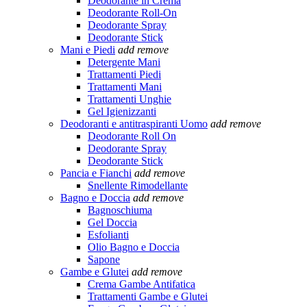
Deodorante in Crema
Deodorante Roll-On
Deodorante Spray
Deodorante Stick
Mani e Piedi
add
remove
Detergente Mani
Trattamenti Piedi
Trattamenti Mani
Trattamenti Unghie
Gel Igienizzanti
Deodoranti e antitraspiranti Uomo
add
remove
Deodorante Roll On
Deodorante Spray
Deodorante Stick
Pancia e Fianchi
add
remove
Snellente Rimodellante
Bagno e Doccia
add
remove
Bagnoschiuma
Gel Doccia
Esfolianti
Olio Bagno e Doccia
Sapone
Gambe e Glutei
add
remove
Crema Gambe Antifatica
Trattamenti Gambe e Glutei