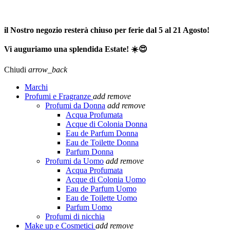
SPEDIZIONE GRATUITA A PARTIRE DA 65,00€ >>>
il Nostro negozio resterà chiuso per ferie dal 5 al 21 Agosto!
Vi auguriamo una splendida Estate! ☀️😍
Chiudi
arrow_back
Marchi
Profumi e Fragranze
add
remove
Profumi da Donna
add
remove
Acqua Profumata
Acque di Colonia Donna
Eau de Parfum Donna
Eau de Toilette Donna
Parfum Donna
Profumi da Uomo
add
remove
Acqua Profumata
Acque di Colonia Uomo
Eau de Parfum Uomo
Eau de Toilette Uomo
Parfum Uomo
Profumi di nicchia
Make up e Cosmetici
add
remove