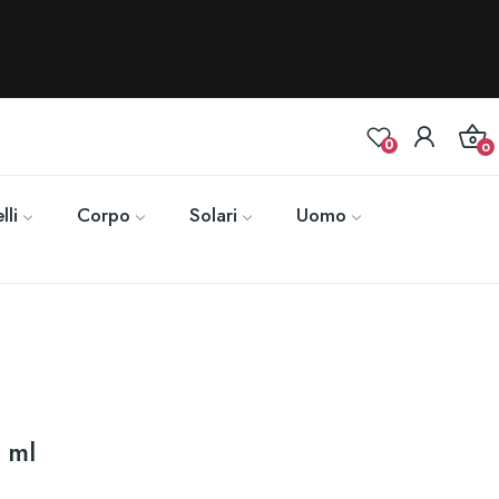
0
0
lli
Corpo
Solari
Uomo
 ml