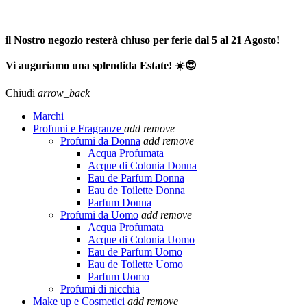
SPEDIZIONE GRATUITA A PARTIRE DA 65,00€ >>>
il Nostro negozio resterà chiuso per ferie dal 5 al 21 Agosto!
Vi auguriamo una splendida Estate! ☀️😍
Chiudi
arrow_back
Marchi
Profumi e Fragranze
add
remove
Profumi da Donna
add
remove
Acqua Profumata
Acque di Colonia Donna
Eau de Parfum Donna
Eau de Toilette Donna
Parfum Donna
Profumi da Uomo
add
remove
Acqua Profumata
Acque di Colonia Uomo
Eau de Parfum Uomo
Eau de Toilette Uomo
Parfum Uomo
Profumi di nicchia
Make up e Cosmetici
add
remove