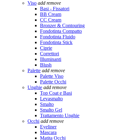
Viso
add
remove
Basi - Fissatori
BB Cream
CC Cream
Bronzer & Contouring
Fondotinta Compatto
Fondotinta Fluido
Fondotinta Stick
Ciprie
Correttori
Illuminanti
Blush
Palette
add
remove
Palette Viso
Palette Occhi
Unghie
add
remove
Top Coat e Basi
Levasmalto
Smalto
Smalto Gel
Trattamento Unghie
Occhi
add
remove
Eyeliner
Mascara
Matita Occhi