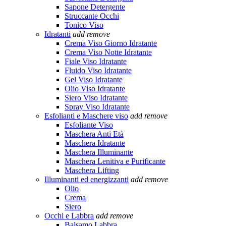
Sapone Detergente
Struccante Occhi
Tonico Viso
Idratanti
add
remove
Crema Viso Giorno Idratante
Crema Viso Notte Idratante
Fiale Viso Idratante
Fluido Viso Idratante
Gel Viso Idratante
Olio Viso Idratante
Siero Viso Idratante
Spray Viso Idratante
Esfolianti e Maschere viso
add
remove
Esfoliante Viso
Maschera Anti Età
Maschera Idratante
Maschera Illuminante
Maschera Lenitiva e Purificante
Maschera Lifting
Illuminanti ed energizzanti
add
remove
Olio
Crema
Siero
Occhi e Labbra
add
remove
Balsamo Labbra