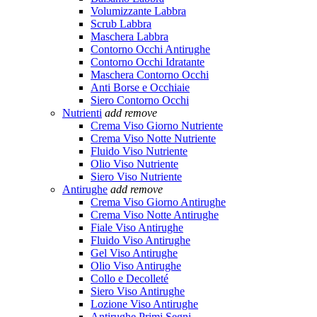
Volumizzante Labbra
Scrub Labbra
Maschera Labbra
Contorno Occhi Antirughe
Contorno Occhi Idratante
Maschera Contorno Occhi
Anti Borse e Occhiaie
Siero Contorno Occhi
Nutrienti
add
remove
Crema Viso Giorno Nutriente
Crema Viso Notte Nutriente
Fluido Viso Nutriente
Olio Viso Nutriente
Siero Viso Nutriente
Antirughe
add
remove
Crema Viso Giorno Antirughe
Crema Viso Notte Antirughe
Fiale Viso Antirughe
Fluido Viso Antirughe
Gel Viso Antirughe
Olio Viso Antirughe
Collo e Decolleté
Siero Viso Antirughe
Lozione Viso Antirughe
Antirughe Primi Segni