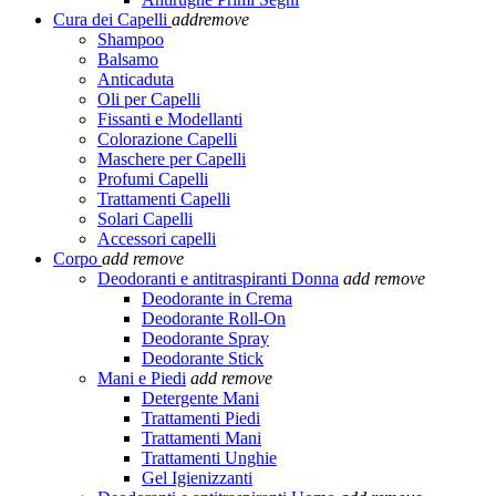
Cura dei Capelli
add
remove
Shampoo
Balsamo
Anticaduta
Oli per Capelli
Fissanti e Modellanti
Colorazione Capelli
Maschere per Capelli
Profumi Capelli
Trattamenti Capelli
Solari Capelli
Accessori capelli
Corpo
add
remove
Deodoranti e antitraspiranti Donna
add
remove
Deodorante in Crema
Deodorante Roll-On
Deodorante Spray
Deodorante Stick
Mani e Piedi
add
remove
Detergente Mani
Trattamenti Piedi
Trattamenti Mani
Trattamenti Unghie
Gel Igienizzanti