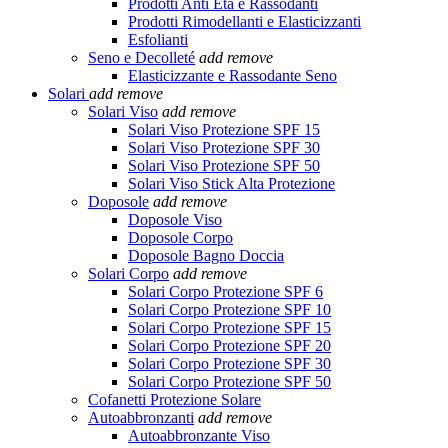
Prodotti Anti Età e Rassodanti
Prodotti Rimodellanti e Elasticizzanti
Esfolianti
Seno e Decolleté
add
remove
Elasticizzante e Rassodante Seno
Solari
add
remove
Solari Viso
add
remove
Solari Viso Protezione SPF 15
Solari Viso Protezione SPF 30
Solari Viso Protezione SPF 50
Solari Viso Stick Alta Protezione
Doposole
add
remove
Doposole Viso
Doposole Corpo
Doposole Bagno Doccia
Solari Corpo
add
remove
Solari Corpo Protezione SPF 6
Solari Corpo Protezione SPF 10
Solari Corpo Protezione SPF 15
Solari Corpo Protezione SPF 20
Solari Corpo Protezione SPF 30
Solari Corpo Protezione SPF 50
Cofanetti Protezione Solare
Autoabbronzanti
add
remove
Autoabbronzante Viso