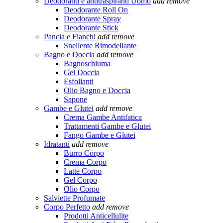
Deodoranti e antitraspiranti Uomo
add
remove
Deodorante Roll On
Deodorante Spray
Deodorante Stick
Pancia e Fianchi
add
remove
Snellente Rimodellante
Bagno e Doccia
add
remove
Bagnoschiuma
Gel Doccia
Esfolianti
Olio Bagno e Doccia
Sapone
Gambe e Glutei
add
remove
Crema Gambe Antifatica
Trattamenti Gambe e Glutei
Fango Gambe e Glutei
Idratanti
add
remove
Burro Corpo
Crema Corpo
Latte Corpo
Gel Corpo
Olio Corpo
Salviette Profumate
Corpo Perfetto
add
remove
Prodotti Anticellulite